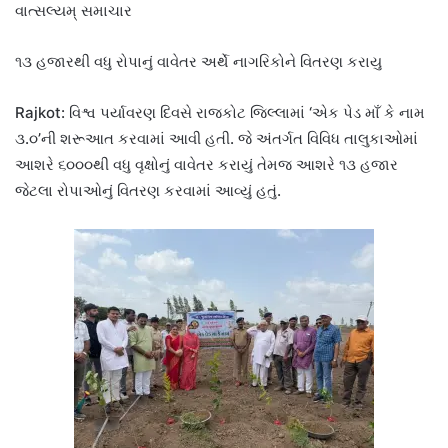
વાત્સલ્યમ્ સમાચાર
૧૩ હજારથી વધુ રોપાનું વાવેતર અર્થે નાગરિકોને વિતરણ કરાયુ
Rajkot: વિશ્વ પર્યાવરણ દિવસે રાજકોટ જિલ્લામાં ‘એક પેડ માઁ કે નામ
૩.૦’ની શરૂઆત કરવામાં આવી હતી. જે અંતર્ગત વિવિધ તાલુકાઓમાં
આશરે ૬૦૦૦થી વધુ વૃક્ષોનું વાવેતર કરાયું તેમજ આશરે ૧૩ હજાર
જેટલા રોપાઓનું વિતરણ કરવામાં આવ્યું હતું.