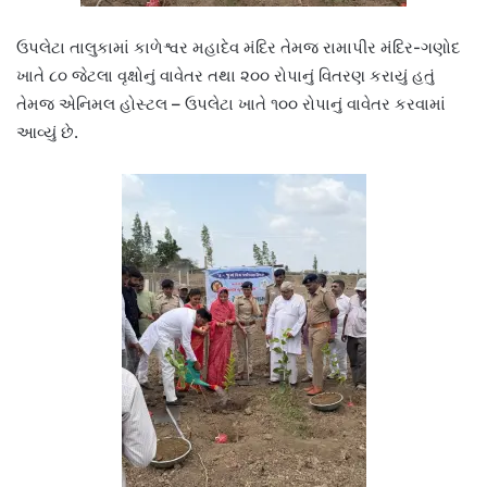
ઉપલેટા તાલુકામાં કાળેશ્વર મહાદેવ મંદિર તેમજ રામાપીર મંદિર-ગણોદ
ખાતે ૮૦ જેટલા વૃક્ષોનું વાવેતર તથા ૨૦૦ રોપાનું વિતરણ કરાયું હતું
તેમજ એનિમલ હોસ્ટલ – ઉપલેટા ખાતે ૧૦૦ રોપાનું વાવેતર કરવામાં
આવ્યું છે.