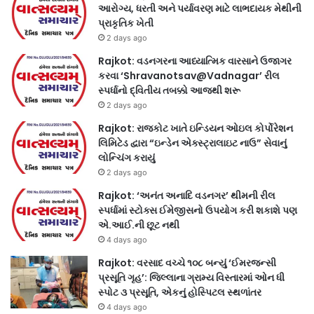
આરોગ્ય, ધરતી અને પર્યાવરણ માટે લાભદાયક મેથીની
પ્રાકૃતિક ખેતી
2 days ago
Rajkot: વડનગરના આધ્યાત્મિક વારસાને ઉજાગર
કરવા ‘Shravanotsav@Vadnagar’ રીલ
સ્પર્ધાનો દ્વિતીય તબક્કો આજથી શરૂ
2 days ago
Rajkot: રાજકોટ ખાતે ઇન્ડિયન ઓઇલ કોર્પોરેશન
લિમિટેડ દ્વારા “ઇન્ડેન એક્સ્ટ્રાલાઇટ નાઉ” સેવાનું
લોન્ચિંગ કરાયું
2 days ago
Rajkot: ‘અનંત અનાદિ વડનગર’ થીમની રીલ
સ્પર્ધામાં સ્ટોક્સ ઈમેજીસનો ઉપયોગ કરી શકાશે પણ
એ.આઈ.ની છૂટ નથી
4 days ago
Rajkot: વરસાદ વચ્ચે ૧૦૮ બન્યું ‘ઈમરજન્સી
પ્રસૂતિ ગૃહ’: જિલ્લાના ગ્રામ્ય વિસ્તારમાં ઓન ધી
સ્પોટ ૩ પ્રસૂતિ, એકનું હોસ્પિટલ સ્થળાંતર
4 days ago