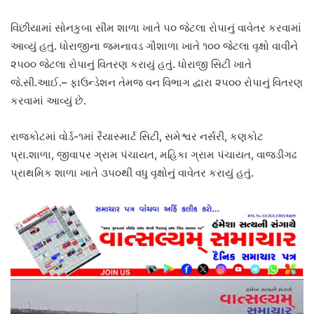
વિંછીયામાં સોનકુબા સીમ શાળા ખાતે ૫૦ જેટલા રોપાનું વાવેતર કરવામાં
આવ્યું હતું. ધોરાજીના જમનાવડ ગૌશાળા ખાતે ૧૦૦ જેટલા વૃક્ષો વાવીને
૨૫૦૦ જેટલા રોપાનું વિતરણ કરાયું હતું. ધોરાજી સિટી ખાતે
જે.સી.આઈ.– ફાઉન્ડેશન તેમજ વન વિભાગ દ્વારા ૨૫૦૦ રોપાનું વિતરણ
કરવામાં આવ્યું છે.
રાજકોટમાં વોર્ડ-૧માં રૈયાસ્માર્ટ સિટી, સમેશ્વર નર્સરી, કણકોટ
પ્રા.શાળા, જીવાપર ગ્રામ પંચાયત, મહિકા ગ્રામ પંચાયત, વાજડીગઢ
પ્રાથમિક શાળા ખાતે ૩૫૦થી વધુ વૃક્ષોનું વાવેતર કરાયું હતું.