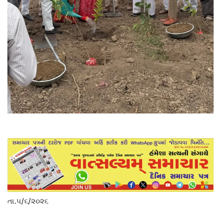
તા.૫/૬/૨૦૨૬