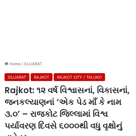
Home
/
GUJARAT
GUJARAT
RAJKOT
RAJKOT CITY / TALUKO
Rajkot: ૧૨ વર્ષ વિશ્વાસનાં, વિકાસનાં,
જનકલ્યાણનાં ‘એક પેડ માઁ કે નામ
૩.૦’ – રાજકોટ જિલ્લામાં વિશ્વ
પર્યાવરણ દિવસે ૬૦૦૦થી વધુ વૃક્ષોનું