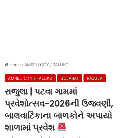
Home
/
AMRELI CITY / TALUKO
AMRELI CITY / TALUKO
GUJARAT
RAJULA
રાજુલા | પટવા ગામમાં
પ્રવેશોત્સવ-2026ની ઉજવણી,
બાલવાટિકાના બાળકોને અપાયો
શાળામાં પ્રવેશ