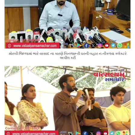
મોરબી જિલ્લામાં ભારે વરસાદ ના કારણે બિનજરૂરી ઘરની બહાર ન નીકળવા કલેક્ટરે
અપીલ કરી