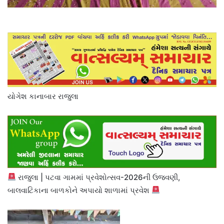
યોગેશ કાનાબાર રાજુલા
રાજુલા | પટવા ગામમાં પ્રવેશોત્સવ-2026ની ઉજવણી,
બાલવાટિકાના બાળકોને અપાયો શાળામાં પ્રવેશ