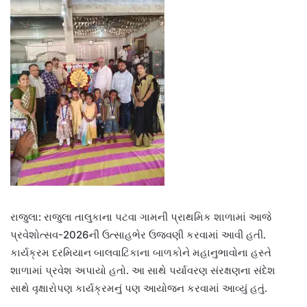
રાજુલા: રાજુલા તાલુકાના પટવા ગામની પ્રાથમિક શાળામાં આજે
પ્રવેશોત્સવ-2026ની ઉત્સાહભેર ઉજવણી કરવામાં આવી હતી.
કાર્યક્રમ દરમિયાન બાલવાટિકાના બાળકોને મહાનુભાવોના હસ્તે
શાળામાં પ્રવેશ અપાયો હતો. આ સાથે પર્યાવરણ સંરક્ષણના સંદેશ
સાથે વૃક્ષારોપણ કાર્યક્રમનું પણ આયોજન કરવામાં આવ્યું હતું.