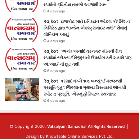
સ્પર્ધાનો દ્વિતીય તબક્કો આજથી શરૂ
4 days ago
Rajkot: રાજકોટ ખાતે ઇન્ડિયન ઓઇલ કોર્પોરેશન
લિમિટેડ દ્વારા “ઇન્ડેન એક્સ્ટ્રાલાઇટ નાઉ” સેવાનું
લોન્ચિંગ કરાયું
4 days ago
Rajkot: ‘અનંત અનાદિ વડનગર’ થીમની રીલ
સ્પર્ધામાં સ્ટોક્સ ઈમેજીસનો ઉપયોગ કરી શકાશે પણ
એ.આઈ.ની છૂટ નથી
6 days ago
Rajkot: વરસાદ વચ્ચે ૧૦૮ બન્યું ‘ઈમરજન્સી
પ્રસૂતિ ગૃહ’: જિલ્લાના ગ્રામ્ય વિસ્તારમાં ઓન ધી
સ્પોટ ૩ પ્રસૂતિ, એકનું હોસ્પિટલ સ્થળાંતર
6 days ago
© Copyright 2026,
Vatsalyam Samachar All Rights Reserved
|
Design by
Knowtable Online Services Pvt Ltd.