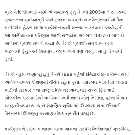
પ્રસંગે દિલીપભાઈ જોષીએ જણાવ્યું હતું કે, વર્ષ 2003માં તે સમયના
ગુજરાતના મુખ્યમંત્રી અને હાલના વડાપ્રધાન નરેન્દ્રભાઈ મોદીના
માર્ગદર્શન હેઠળ શાળા પ્રવેશોત્સવની શરૂઆત કરવામાં આવી હતી.
આ અભિયાનના પરિણામે આજે રાજ્યમાં લગભગ 100 ટકા બાળકો
શાળામાં પ્રવેશ મેળવી રહ્યા છે. તેમણે પ્રવેશોત્સવ શરૂ કરવા
પાછળનો હેતુ અને શિક્ષણના વ્યાપ અંગે પણ વિસ્તૃત માહિતી આપી
હતી.
તેમણે વધુમાં જણાવ્યું હતું કે વર્ષ 1998 પહેલાં દરિયાકાંઠાના વિસ્તારોમાં
અનેક બાળકો શિક્ષણથી વંચિત રહેતા હતા. ત્યારબાદ ભારતીય જનતા
પાર્ટીની સરકાર તથા રાજુલા વિધાનસભાના ધારાસભ્ય હિરાભાઈ
સોલંકીના પ્રયાસોથી ગામોગામ નવી શાળાઓનું નિર્માણ, પૂરતા શિક્ષક
સ્ટાફની વ્યવસ્થા અને શૈક્ષણિક સુવિધાઓ ઉપલબ્ધ થતાં દરિયાઈ
વિસ્તારમાં શિક્ષણનું પ્રમાણ નોંધપાત્ર રીતે વધ્યું છે.
કાર્યક્રમને સફળ બનાવવા પટવા ગામના સરપંચ નિલેશભાઈ ગુજરીયા,