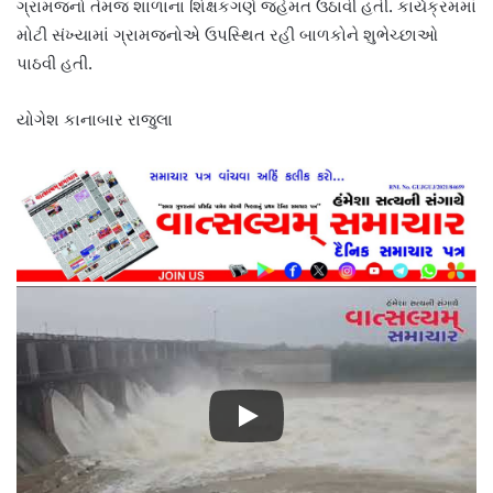
ગ્રામજનો તેમજ શાળાના શિક્ષકગણે જહેમત ઉઠાવી હતી. કાર્યક્રમમાં
મોટી સંખ્યામાં ગ્રામજનોએ ઉપસ્થિત રહી બાળકોને શુભેચ્છાઓ
પાઠવી હતી.
યોગેશ કાનાબાર રાજુલા