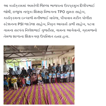
આ કાર્યક્રમમાં અમરેલી જિલ્લા ભાજપના ઉપપ્રમુખ દિલીપભાઈ
જોષી, રાજુલા તાલુકા શિક્ષણ વિભાગના TPO સુમરા સાહેબ,
કાર્યક્રમના ઇન્ચાર્જ મનીષભાઈ વાઘેલા, પીપાવાવ મરીન પોલીસ
સ્ટેશનના PSI જાડેજા સાહેબ, નિવૃત્ત આચાર્ય ડાભી સાહેબ, પટવા
ગામના સરપંચ નિલેશભાઈ ગુજરીયા, ગામના આગેવાનો, ગ્રામજનો
તેમજ શાળાના શિક્ષકગણ ઉપસ્થિત રહ્યા હતા.