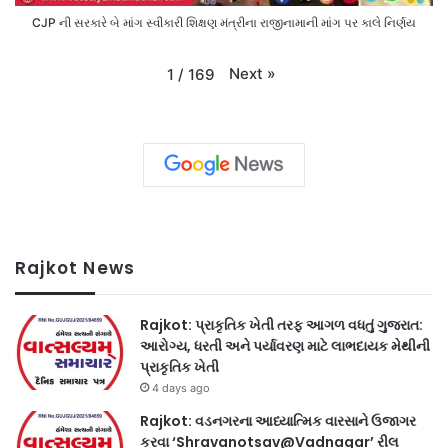
CJP ની સરકારે બે માંગ સ્વીકારી શિક્ષણ મંત્રીના રાજીનામાની માંગ પર કાલે નિર્ણય
Next
»
1
/
169
Rajkot News
Rajkot: પ્રાકૃતિક ખેતી તરફ આગળ વધતું ગુજરાત:
આરોગ્ય, ધરતી અને પર્યાવરણ માટે લાભદાયક મેથીની
પ્રાકૃતિક ખેતી
4 days ago
Rajkot: વડનગરના આધ્યાત્મિક વારસાને ઉજાગર
કરવા ‘Shravanotsav@Vadnagar’ રીલ