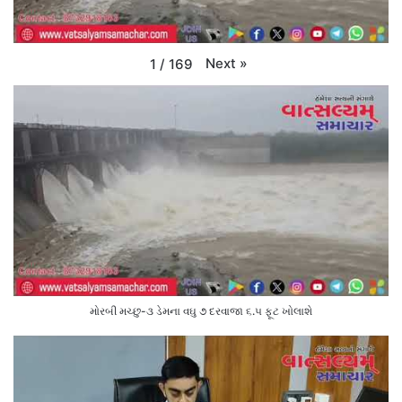
Next
»
1
/
169
મોરબી મચ્છુ-૩ ડેમના વઘુ ૭ દરવાજા ૬.૫ ફૂટ ખોલાશે