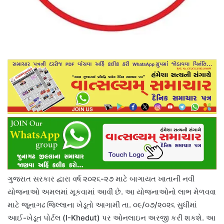
ગુજરાત સરકાર દ્વારા વર્ષ ૨૦૨૬-૨૭ માટે બાગાયત ખાતાની નવી
યોજનાઓ અમલમાં મૂકવામાં આવી છે. આ યોજનાઓનો લાભ મેળવવા
માટે જૂનાગઢ જિલ્લાના ખેડૂતો આગામી તા. ૦૯/૦૭/૨૦૨૬ સુધીમાં
આઈ-ખેડૂત પોર્ટલ (I-Khedut) પર ઓનલાઇન અરજી કરી શકશે. આ