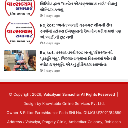
લિમિટેડ દ્વારા “ઇન્ડેન એક્સ્ટ્રાલાઇટ નાઉ” સેવાનું
લોન્ચિંગ કરાયું
2 days ago
Rajkot: ‘અનંત અનાદિ વડનગર’ થીમની રીલ
સ્પર્ધામાં સ્ટોક્સ ઈમેજીસનો ઉપયોગ કરી શકાશે પણ
એ.આઈ.ની છૂટ નથી
4 days ago
Rajkot: વરસાદ વચ્ચે ૧૦૮ બન્યું ‘ઈમરજન્સી
પ્રસૂતિ ગૃહ’: જિલ્લાના ગ્રામ્ય વિસ્તારમાં ઓન ધી
સ્પોટ ૩ પ્રસૂતિ, એકનું હોસ્પિટલ સ્થળાંતર
4 days ago
© Copyright 2026,
Vatsalyam Samachar All Rights Reserved
|
Design by
Knowtable Online Services Pvt Ltd.
Owner & Editor Pareshkumar Paria RNI No. GUJGUJ/2021/84659
Address : Vatsalya, Pragaty Clinic, Ambedkar Coloney, Rohidash