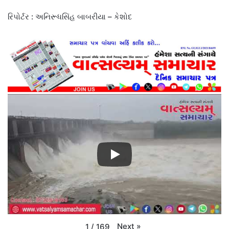
રિપોર્ટર : અનિરૂધસિંહ બાબરીયા – કેશોદ
Next
»
1
/
169