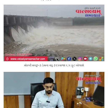
મોરબી મચ્છુ-૩ ડેમના વઘુ ૭ દરવાજા ૬.૫ ફૂટ ખોલાશે