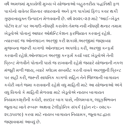
વર્ષે અમલમાં મૂકાયેલી મુખ્ય બે યોજનાઓ બહુસ્તરીય પદ્ધતિથી ફળ
પાકોનો વાવેતર વિસ્તાર વધારવાનો અને ફળ પાકોમાં ફિલ્ડ કવર થકી
ગુણવત્તાયુક્ત ઉત્પાદન મેળવવાની છે. વર્ષ ૨૦૨૬-૨૭ માટે ‘આઈ-ખેડૂત
પોર્ટલ ૨.૦’ પર અગાઉ નોંધણી કરાવેલ તેમજ નવી નોંધણી થનાર તમામ
ખેડૂતોએ પોતાનું આધાર ઓથેન્ટિકેશન ફરજિયાત કરવાનું રહેશે.
ત્યારબાદ જ ઓનલાઇન અરજી કરી શકાશે.અરજીમાં જણાવ્યા
મુજબના જરૂરી કાગળો ઓનલાઇન અપલોડ કરી, અરજી કન્ફર્મ
કરવાની રહેશે.ઓનલાઇન અરજી કન્ફર્મ કર્યા બાદ ખેડૂતોએ તેની
પ્રિન્ટ મેળવીને પોતાની પાસે જ રાખવાની રહેશે જ્યારે યોજનાની નકલ
મંજૂરી મળી જાય, ત્યારે ક્લેઇમ સબમીટ કરતી વખતે અરજીની પ્રિન્ટ
પર સહી કરી, જરૂરી સાધનિક કાગળો સહિત તેને જિલ્લાની બાગાયત
કચેરી ખાતે જમા કરાવવાની રહેશે વધુ માહિતી માટે આ યોજનાઓ અંગે
વધુ વિગતો કે માહિતી મેળવવા માટે ખેડૂતોએ નાયબ બાગાયત
નિયામકશ્રીની કચેરી, સરદાર બાગ પાસે, નીલમબાગ, લઘુકૃષિભવન
જૂનાગઢ ખાતે રૂબરૂ અથવા ટેલીફોનિક સંપર્ક (ફોન નં:- ૦૨૮૫-
૨૬૩૫૦૧૯) કરવા માટે નાયબ બાગાયત નિયામક, જૂનાગઢ દ્વારા
જણાવવામાં આવ્યું છે.