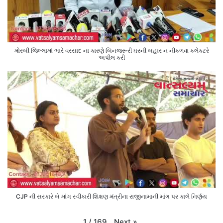
મોરબી જિલ્લામાં ભારે વરસાદ ના કારણે બિનજરૂરી ઘરની બહાર ન નીકળવા કલેક્ટરે
અપીલ કરી
CJP ની સરકારે બે માંગ સ્વીકારી શિક્ષણ મંત્રીના રાજીનામાની માંગ પર કાલે નિર્ણય
Next
»
1
/
169