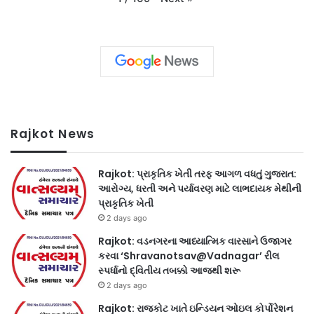
Rajkot News
Rajkot: પ્રાકૃતિક ખેતી તરફ આગળ વધતું ગુજરાત:
આરોગ્ય, ધરતી અને પર્યાવરણ માટે લાભદાયક મેથીની
પ્રાકૃતિક ખેતી
2 days ago
Rajkot: વડનગરના આધ્યાત્મિક વારસાને ઉજાગર
કરવા ‘Shravanotsav@Vadnagar’ રીલ
સ્પર્ધાનો દ્વિતીય તબક્કો આજથી શરૂ
2 days ago
Rajkot: રાજકોટ ખાતે ઇન્ડિયન ઓઇલ કોર્પોરેશન