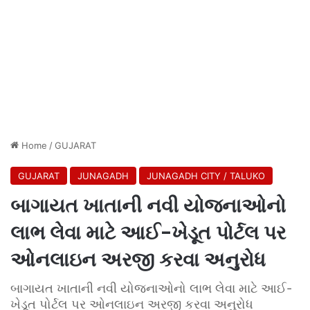
Home
/
GUJARAT
GUJARAT
JUNAGADH
JUNAGADH CITY / TALUKO
બાગાયત ખાતાની નવી યોજનાઓનો
લાભ લેવા માટે આઈ-ખેડૂત પોર્ટલ પર
ઓનલાઇન અરજી કરવા અનુરોધ
બાગાયત ખાતાની નવી યોજનાઓનો લાભ લેવા માટે આઈ-
ખેડૂત પોર્ટલ પર ઓનલાઇન અરજી કરવા અનુરોધ