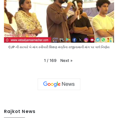
CJP ની સરકારે બે માંગ સ્વીકારી શિક્ષણ મંત્રીના રાજીનામાની માંગ પર કાલે નિર્ણય
Next
»
1
/
169
Rajkot News