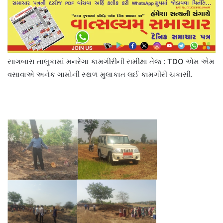
સાગબારા તાલુકામાં મનરેગા કામગીરીની સમીક્ષા તેજ : TDO એમ એમ
વસાવાએ અનેક ગામોની સ્થળ મુલાકાત લઈ કામગીરી ચકાસી.