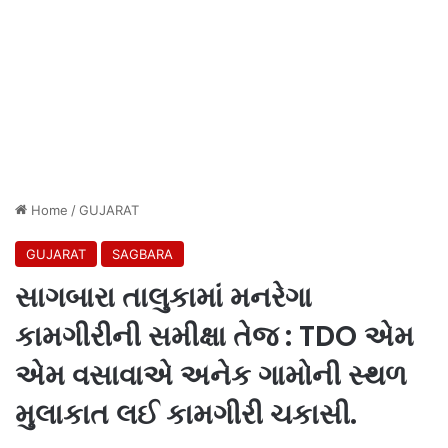
Home
/
GUJARAT
GUJARAT
SAGBARA
સાગબારા તાલુકામાં મનરેગા
કામગીરીની સમીક્ષા તેજ : TDO એમ
એમ વસાવાએ અનેક ગામોની સ્થળ
મુલાકાત લઈ કામગીરી ચકાસી.