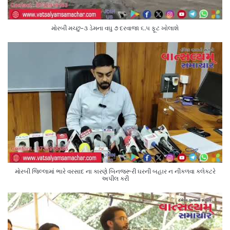
મોરબી મચ્છુ-૩ ડેમના વઘુ ૭ દરવાજા ૬.૫ ફૂટ ખોલાશે
મોરબી જિલ્લામાં ભારે વરસાદ ના કારણે બિનજરૂરી ઘરની બહાર ન નીકળવા કલેક્ટરે
અપીલ કરી