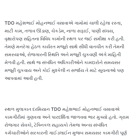
TDO મહેશભાઈ મોહનભાઈ વસાવાએ ગામોમાં ચાલી રહેલા રસ્તા,
માટી કામ, તળાવ ઊંડાણ, ચેકડેમ, નાળા સફાઈ, પાણી સંચય,
વૃક્ષારોપણ સહિતના વિવિધ કામોની સ્થળ પર જઈ સમીક્ષા કરી હતી.
તેમણે મનરેગા હેઠળ કાર્યરત મજૂરો સાથે સીધી વાતચીત કરી તેમની
સમસ્યાઓ, રોજગારની સ્થિતિ અને મજૂરી ચુકવણી અંગે માહિતી
મેળવી હતી. સાથે જ સંબંધિત અધિકારીઓને કામદારોને સમયસર
મજૂરી ચુકવાય અને કોઈ મુશ્કેલી ન સર્જાય તે માટે સૂચનાઓ પણ
આપવામાં આવી હતી.
સ્થળ મુલાકાત દરમિયાન TDO મહેશભાઈ મોહનભાઈ વસાવાએ
કામગીરીમાં ગુણવત્તા અને પારદર્શિતા જાળવવા ભાર મુક્યો હતો. ગ્રામ
રોજગાર સેવકો, ટેક્નિકલ સહાયકો તેમજ અન્ય સંબંધિત
કર્મચારીઓને સરકારની ગાઈડલાઈન મુજબ સમયસર કામગીરી પૂર્ણ