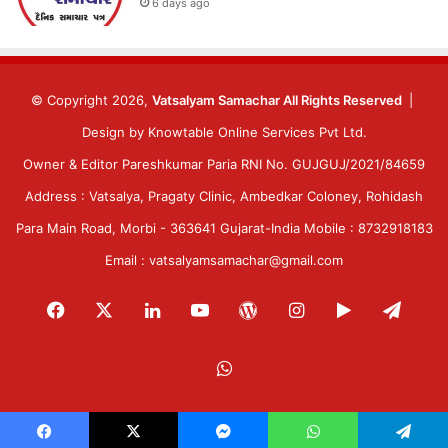
6 days ago
© Copyright 2026,
Vatsalyam Samachar All Rights Reserved
|
Design by
Knowtable Online Services Pvt Ltd.
Owner & Editor Pareshkumar Paria RNI No. GUJGUJ/2021/84659
Address : Vatsalya, Pragaty Clinic, Ambedkar Coloney, Rohidash
Para Main Road, Morbi - 363641 Gujarat-India Mobile : 8732918183
Email : vatsalyamsamachar@gmail.com
Facebook
X
LinkedIn
YouTube
WordPress
Instagram
Google
Tele
Play
WhatsApp