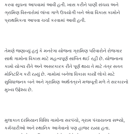
કરવા સૂચના આપવામાં આવી હતી. ખાસ કરીને પાણી સંચય અને
ગ્રામિણ વિસ્તારોમાં લાંબા ગાળે ઉપયોગી બને એવા વિકાસ કામોને
પ્રાથમિકતા આપવા ચર્ચા કરવામાં આવી હતી.
તેમણે જણાવ્યું હતું કે મનરેગા યોજના ગ્રામિણ પરિવારોને રોજગાર
સાથે ગામોના વિકાસ માટે મહત્વપૂર્ણ સાબિત થઈ રહી છે. યોજનાના
કામો યોગ્ય રીતે અને અસરકારક રીતે પૂર્ણ થાય તે માટે તંત્ર સતત
મોનિટરિંગ કરી રહ્યું છે. ગામોમાં બનેલા વિકાસ કાર્યો લોકો માટે
સુવિધાજનક બને અને ગ્રામિણ અર્થતંત્રને મજબૂતી મળે તે સરકારનો
મુખ્ય ઉદ્દેશ્ય છે.
મુલાકાત દરમિયાન વિવિધ ગામોના સરપંચો, ગ્રામ પંચાયતના સભ્યો,
કર્મચારીઓ અને સ્થાનિક આગેવાનો પણ હાજર રહ્યા હતા.