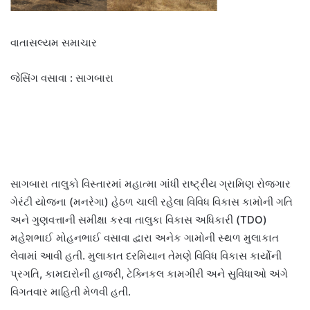
વાતાસલ્યમ સમાચાર
જેસિંગ વસાવા : સાગબારા
સાગબારા તાલુકો વિસ્તારમાં મહાત્મા ગાંધી રાષ્ટ્રીય ગ્રામિણ રોજગાર
ગેરંટી યોજના (મનરેગા) હેઠળ ચાલી રહેલા વિવિધ વિકાસ કામોની ગતિ
અને ગુણવત્તાની સમીક્ષા કરવા તાલુકા વિકાસ અધિકારી (TDO)
મહેશભાઈ મોહનભાઈ વસાવા દ્વારા અનેક ગામોની સ્થળ મુલાકાત
લેવામાં આવી હતી. મુલાકાત દરમિયાન તેમણે વિવિધ વિકાસ કાર્યોની
પ્રગતિ, કામદારોની હાજરી, ટેક્નિકલ કામગીરી અને સુવિધાઓ અંગે
વિગતવાર માહિતી મેળવી હતી.