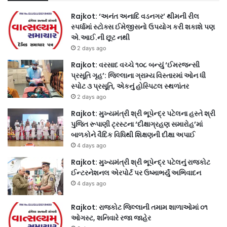
Rajkot: ‘અનંત અનાદિ વડનગર’ થીમની રીલ
સ્પર્ધામાં સ્ટોક્સ ઈમેજીસનો ઉપયોગ કરી શકાશે પણ
એ.આઈ.ની છૂટ નથી
2 days ago
Rajkot: વરસાદ વચ્ચે ૧૦૮ બન્યું ‘ઈમરજન્સી
પ્રસૂતિ ગૃહ’: જિલ્લાના ગ્રામ્ય વિસ્તારમાં ઓન ધી
સ્પોટ ૩ પ્રસૂતિ, એકનું હોસ્પિટલ સ્થળાંતર
2 days ago
Rajkot: મુખ્યમંત્રી શ્રી ભૂપેન્દ્ર પટેલના હસ્તે શ્રી
પુજિત રૂપાણી ટ્રસ્ટના ‘દીક્ષાગ્રહણ સમારોહ’માં
બાળકોને વૈદિક વિધિથી શિક્ષણની દીક્ષા અપાઈ
4 days ago
Rajkot: મુખ્યમંત્રી શ્રી ભૂપેન્દ્ર પટેલનું રાજકોટ
ઈન્ટરનેશનલ એરપોર્ટ પર ઉષ્માભર્યું અભિવાદન
4 days ago
Rajkot: રાજકોટ જિલ્લાની તમામ શાળાઓમાં ૦૧
ઓગસ્ટ, શનિવારે રજા જાહેર