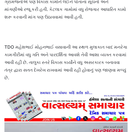
ગ્રામજનોએ પણ વિકાસ કામોને લઈને પોતાના સૂચનો અને
માંગણીઓ રજૂ કરી હતી. કેટલાક ગામોમાં વધુ રોજગાર આધારિત કામો
શરૂ કરવાની માંગ પણ ઉઠાવવામાં આવી હતી.
TDO મહેશભાઈ મોહનભાઈ વસાવાની આ સ્થળ મુલાકાત બાદ મનરેગા
કામગીરીમાં વધુ ગતિ અને પારદર્શિતા આવશે તેવી આશા વ્યક્ત કરવામાં
આવી રહી છે. તાલુકા સ્તરે વિકાસ કાર્યોને વધુ અસરકારક બનાવવા
તંત્ર દ્વારા સતત દેખરેખ રાખવામાં આવી રહી હોવાનું પણ જાણવા મળ્યું
છે.