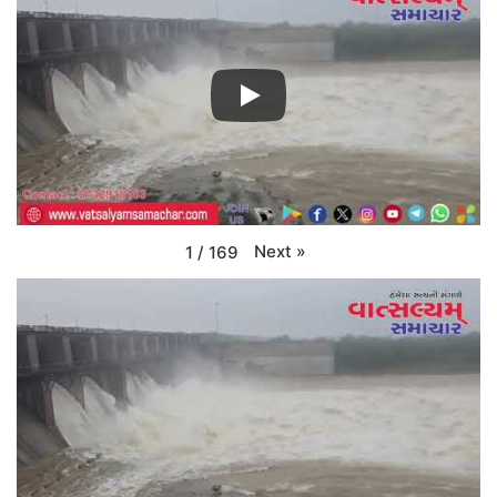
Next
»
1
/
169