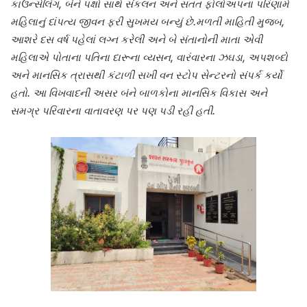
કાઉન્સેલિંગ, બંને પક્ષો સાથે સંકલન અને સતત ફોલોઅપના પરિણામે
મહિલાનું દાંપત્ય જીવન ફરી સુખમય બન્યું છે.
મળતી માહિતી મુજબ,
આશરે દસ વર્ષ પહેલાં લગ્ન કરેલી અને બે સંતાનોની માતા એવી
મહિલાએ પોતાના પતિના દારૂના વ્યસન, વારંવારના ઝઘડા, અપશબ્દો
અને માનસિક ત્રાસથી કંટાળી સખી વન સ્ટોપ સેન્ટરનો સંપર્ક કર્યો
હતો. આ વિખવાદની અસર બંને બાળકોના માનસિક વિકાસ અને
સમગ્ર પરિવારના વાતાવરણ પર પણ પડી રહી હતી.