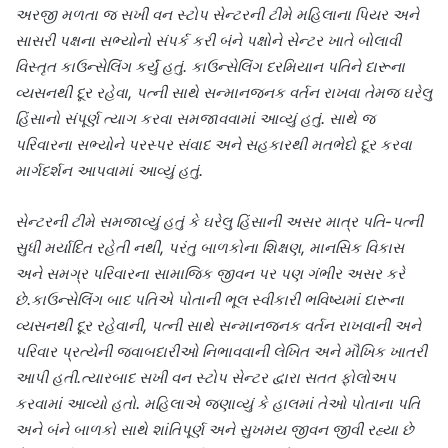
અરજી મળતા જ સખી વન સ્ટોપ સેન્ટરની ટીમે મહિલાના પિયર અને
સાસરી પક્ષના સભ્યોનો સંપર્ક કરી બંને પક્ષોને સેન્ટર ખાતે બોલાવી
વિસ્તૃત કાઉન્સેલિંગ કર્યું હતું. કાઉન્સેલિંગ દરમિયાન પતિને દારૂના
વ્યસનથી દૂર રહેવા, પત્ની સાથે સન્માનજનક વર્તન રાખવા તેમજ ઘરેલુ
હિંસાનો સંપૂર્ણ ત્યાગ કરવા સમજાવવામાં આવ્યું હતું. સાથે જ
પરિવારના સભ્યોને પરસ્પર સંવાદ અને સહકારથી મતભેદો દૂર કરવા
માર્ગદર્શન આપવામાં આવ્યું હતું.
સેન્ટરની ટીમે સમજાવ્યું હતું કે ઘરેલુ હિંસાની અસર માત્ર પતિ-પત્ની
સુધી મર્યાદિત રહેતી નથી, પરંતુ બાળકોના શિક્ષણ, માનસિક વિકાસ
અને સમગ્ર પરિવારના સામાજિક જીવન પર પણ ગંભીર અસર કરે
છે.
કાઉન્સેલિંગ બાદ પતિએ પોતાની ભૂલ સ્વીકારી ભવિષ્યમાં દારૂના
વ્યસનથી દૂર રહેવાની, પત્ની સાથે સન્માનજનક વર્તન રાખવાની અને
પરિવાર પ્રત્યેની જવાબદારીઓ નિભાવવાની લેખિત અને મૌખિક ખાતરી
આપી હતી.
ત્યારબાદ સખી વન સ્ટોપ સેન્ટર દ્વારા સતત ફોલોઅપ
કરવામાં આવ્યો હતો. મહિલાએ જણાવ્યું કે હાલમાં તેઓ પોતાના પતિ
અને બંને બાળકો સાથે શાંતિપૂર્ણ અને સુખમય જીવન જીવી રહ્યા છે