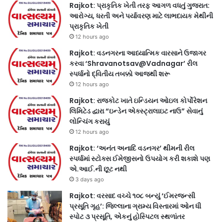
Rajkot: પ્રાકૃતિક ખેતી તરફ આગળ વધતું ગુજરાત:
આરોગ્ય, ધરતી અને પર્યાવરણ માટે લાભદાયક મેથીની
પ્રાકૃતિક ખેતી
12 hours ago
Rajkot: વડનગરના આધ્યાત્મિક વારસાને ઉજાગર
કરવા ‘Shravanotsav@Vadnagar’ રીલ
સ્પર્ધાનો દ્વિતીય તબક્કો આજથી શરૂ
12 hours ago
Rajkot: રાજકોટ ખાતે ઇન્ડિયન ઓઇલ કોર્પોરેશન
લિમિટેડ દ્વારા “ઇન્ડેન એક્સ્ટ્રાલાઇટ નાઉ” સેવાનું
લોન્ચિંગ કરાયું
12 hours ago
Rajkot: ‘અનંત અનાદિ વડનગર’ થીમની રીલ
સ્પર્ધામાં સ્ટોક્સ ઈમેજીસનો ઉપયોગ કરી શકાશે પણ
એ.આઈ.ની છૂટ નથી
3 days ago
Rajkot: વરસાદ વચ્ચે ૧૦૮ બન્યું ‘ઈમરજન્સી
પ્રસૂતિ ગૃહ’: જિલ્લાના ગ્રામ્ય વિસ્તારમાં ઓન ધી
સ્પોટ ૩ પ્રસૂતિ, એકનું હોસ્પિટલ સ્થળાંતર