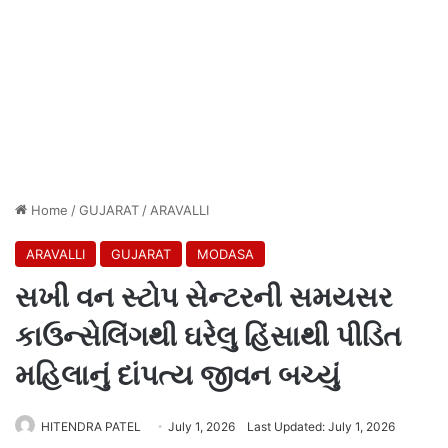
Home
/
GUJARAT
/
ARAVALLI
ARAVALLI
GUJARAT
MODASA
સખી વન સ્ટોપ સેન્ટરની સમયસર
કાઉન્સેલિંગથી ઘરેલુ હિંસાથી પીડિત
મહિલાનું દાંપત્ય જીવન બચ્યું
HITENDRA PATEL
July 1, 2026
Last Updated: July 1, 2026