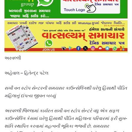
અરવલ્લી
અહેવાલ – હિતેન્દ્ર પટેલ
સખી વન સ્ટોપ સેન્ટરની સમયસર કાઉન્સેલિંગથી ઘરેલુ હિંસાથી પીડિત
મહિલાનું દાંપત્ય જીવન બચ્યું
અરવલ્લી જિલ્લામાં કાર્યરત સખી વન સ્ટોપ સેન્ટરે વધુ એક સફળ
કાઉન્સેલિંગ કેસમાં ઘરેલુ હિંસાથી પીડિત મહિલાના પરિવારમાં ફરી સુખ-
શાંતિ સ્થાપિત કરવામાં મહત્વની ભૂમિકા ભજવી છે. સમયસર