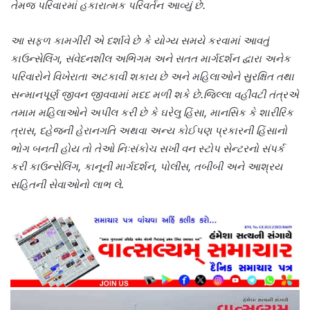
તેમજ પરિવારમાં હકારાત્મક પરિવર્તન આવ્યું છે.
આ સફળ કામગીરી એ દર્શાવે છે કે યોગ્ય સમયે કરવામાં આવતું
કાઉન્સેલિંગ, સંવેદનશીલ અભિગમ અને સતત માર્ગદર્શન દ્વારા અનેક
પરિવારોને વિખેરાતા અટકાવી શકાય છે અને મહિલાઓને સુરક્ષિત તથા
સન્માનપૂર્ણ જીવન જીવવામાં મદદ મળી શકે છે.
જિલ્લા વહીવટી તંત્રએ
તમામ મહિલાઓને અપીલ કરી છે કે ઘરેલુ હિંસા, માનસિક કે શારીરિક
ત્રાસ, દહેજની હેરાનગતિ અથવા અન્ય કોઈપણ પ્રકારની હિંસાનો
ભોગ બનતી હોય તો તેઓ નિઃસંકોચ સખી વન સ્ટોપ સેન્ટરનો સંપર્ક
કરી કાઉન્સેલિંગ, કાનૂની માર્ગદર્શન, પોલીસ, તબીબી અને આશ્રય
સહિતની સેવાઓનો લાભ લે.