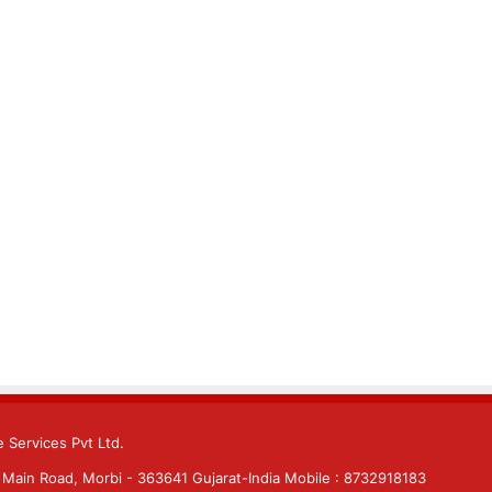
 Services Pvt Ltd.
Main Road, Morbi - 363641 Gujarat-India Mobile : 8732918183