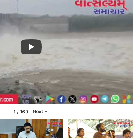
Next
»
1
/
169