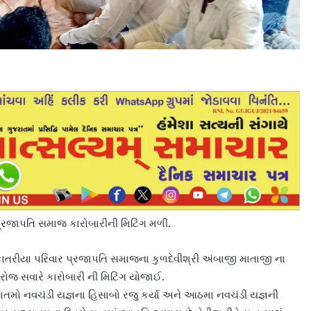
પ્રજાપતિ સમાજ કારોબારીની મિટિંગ મળી.
કાતરીયા પરિવાર પ્રજાપતિ સમાજના કુળદેવીશ્રી અંબાજી માતાજી ના
 રોજ સવારે કારોબારી ની મિટિંગ યોજાઈ.
ાતમો નવચંડી યજ્ઞના હિસાબો રજુ કર્યા અને આઠમા નવચંડી યજ્ઞની