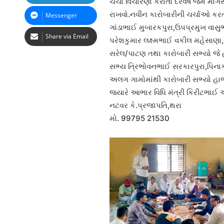
ચર્ચા વિચારણા કરાતા દરવર્ષે જેમ માગ
રાખવો.નવીન કારોબારીની ચર્ચાઓ કરત
Messenger
ગાંડાભાઈ મુબારકપુરા,ઉપપ્રમુખ વાસુ
Share via Email
પરેશકુમાર લક્ષ્મભાઈ વકીલ મહેસાણ
સરેલ/પાટણ તથા કારોબારી સભ્યો જે
સભ્ય ત્રિભોવનભાઈ સરકારપુરા,પિ
અલગ ગામોમાંથી કારોબારી સભ્યો હા
જયારે આભાર વિધિ મંત્રી કિરીટભાઈ 
નટવર કે.પ્રજાપતિ,થરા
મો. 99795 21530