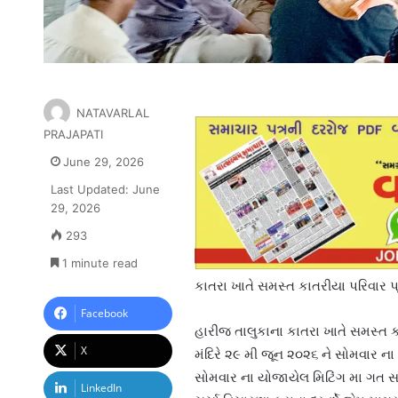
NATAVARLAL
PRAJAPATI
June 29, 2026
Last Updated: June
29, 2026
293
1 minute read
કાતરા ખાતે સમસ્ત કાતરીયા પરિવાર 
Facebook
હારીજ તાલુકાના કાતરા ખાતે સમસ્ત 
X
મંદિરે ૨૯ મી જૂન ૨૦૨૬ ને સોમવાર ના
સોમવાર ના યોજાયેલ મિટિંગ મા ગત સ
LinkedIn