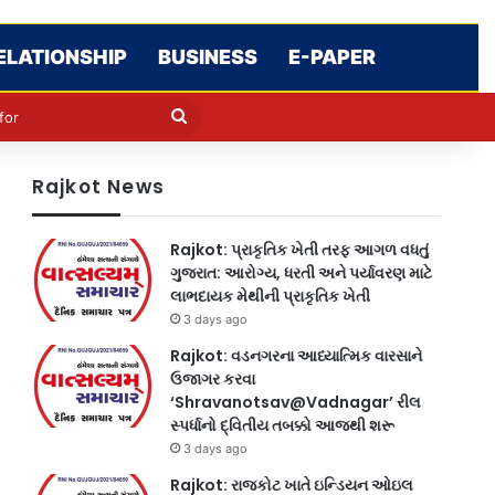
ELATIONSHIP
BUSINESS
E-PAPER
le
in
Search
for
Rajkot News
Rajkot: પ્રાકૃતિક ખેતી તરફ આગળ વધતું
ગુજરાત: આરોગ્ય, ધરતી અને પર્યાવરણ માટે
લાભદાયક મેથીની પ્રાકૃતિક ખેતી
3 days ago
Rajkot: વડનગરના આધ્યાત્મિક વારસાને
ઉજાગર કરવા
‘Shravanotsav@Vadnagar’ રીલ
સ્પર્ધાનો દ્વિતીય તબક્કો આજથી શરૂ
3 days ago
Rajkot: રાજકોટ ખાતે ઇન્ડિયન ઓઇલ