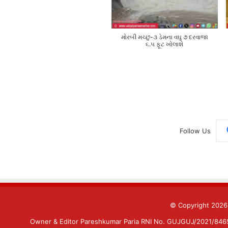
મોરબી મચ્છુ-૩ ડેમના વઘુ ૭ દરવાજા
૬.૫ ફૂટ ખોલાશે
Follow Us
© Copyright 202
Owner & Editor Pareshkumar Paria RNI No. GUJGUJ/2021/84659