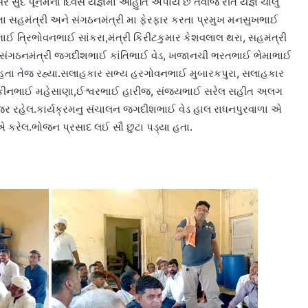
સર સુદ પૂનમના દિવસે યજ્ઞમાં આહુતિ અપાય છે તેવીજ રીતે યજ્ઞ ચાલું
ા સહમંત્રી અને સંગઠનમંત્રી મા ફેરફાર કરતા પ્રમુખ મનસુખભાઈ
ભાઈ ત્રિભોવનભાઈ સાંકરા,મંત્રી કિરીટકુમાર કેશવલાલ થરા, સહમંત્રી
ા,સંગઠનમંત્રી જગદીશભાઈ કાંતિભાઈ વેડ, ખજાનચી ભરતભાઈ ભેમાભાઈ
 હતા તેજ રહ્યા.સલાહકાર સભ્ય હરગોવનભાઈ મુબારકપુરા, સલાહકાર
નાકીનભાઈ મહેસાણા,ઈશ્વરભાઈ હારીજ, સંજયભાઈ સરેલ સહીત અલગ
જર રહેલ.કાર્યક્રમનુ સંચાલન જગદીશભાઈ વેડ હાલ રાધનપુરવાળા એ
એ કરેલ.ભોજન પ્રસાદ લઈ સૌ છુટા પડ્યા હતા.