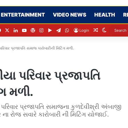
ENTERTAINMENT
VIDEO NEWS
HEALTH
R
Facebook
X
LinkedIn
YouTube
WordPress
Instagram
Google Play
Telegram
WhatsApp
Random Artic
Switch sk
Login
પરિવાર પ્રજાપતિ સમાજ કારોબારીની મિટિંગ મળી.
ીયા પરિવાર પ્રજાપતિ
ંગ મળી.
 પરિવાર પ્રજાપતિ સમાજના કુળદેવીશ્રી અંબાજી
ર ના રોજ સવારે કારોબારી ની મિટિંગ યોજાઈ.