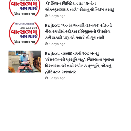
કોર્પોરેશન લિમિટેડ દ્વારા “ઇન્ડેન
એક્સ્ટ્રાલાઇટ નાઉ” સેવાનું લોન્ચિંગ કરાયું
3 days ago
Rajkot: ‘અનંત અનાદિ વડનગર’ થીમની
રીલ સ્પર્ધામાં સ્ટોક્સ ઈમેજીસનો ઉપયોગ
કરી શકાશે પણ એ.આઈ.ની છૂટ નથી
5 days ago
Rajkot: વરસાદ વચ્ચે ૧૦૮ બન્યું
‘ઈમરજન્સી પ્રસૂતિ ગૃહ’: જિલ્લાના ગ્રામ્ય
વિસ્તારમાં ઓન ધી સ્પોટ ૩ પ્રસૂતિ, એકનું
હોસ્પિટલ સ્થળાંતર
5 days ago