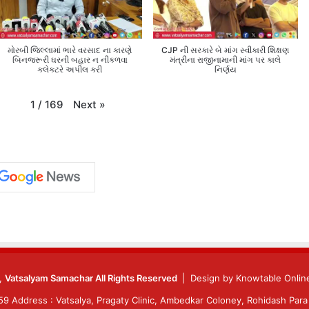
મોરબી જિલ્લામાં ભારે વરસાદ ના કારણે
CJP ની સરકારે બે માંગ સ્વીકારી શિક્ષણ
બિનજરૂરી ઘરની બહાર ન નીકળવા
મંત્રીના રાજીનામાની માંગ પર કાલે
કલેક્ટરે અપીલ કરી
નિર્ણય
Next
»
1
/
169
6,
Vatsalyam Samachar All Rights Reserved
| Design by
Knowtable Online
 Address : Vatsalya, Pragaty Clinic, Ambedkar Coloney, Rohidash Para 