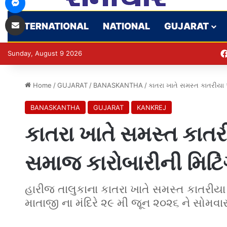
Share via Email
INTERNATIONAL
NATIONAL
GUJARAT
Sunday, August 9 2026
Home
/
GUJARAT
/
BANASKANTHA
/
કાતરા ખાતે સમસ્ત કાતરીયા 
BANASKANTHA
GUJARAT
KANKREJ
કાતરા ખાતે સમસ્ત કાતર
સમાજ કારોબારીની મિટિ
હારીજ તાલુકાના કાતરા ખાતે સમસ્ત કાતરીયા
માતાજી ના મંદિરે ૨૯ મી જૂન ૨૦૨૬ ને સોમવા