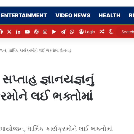
ENTERTAINMENT
VIDEO NEWS
HEALTH
R
Facebook
X
LinkedIn
YouTube
WordPress
Instagram
Google Play
Telegram
WhatsApp
Random Arti
Switch s
Login
ન, ધાર્મિક કાર્યક્રમોને લઈ ભક્તોમાં ઉત્સાહ
સપ્તાહ જ્ઞાનયજ્ઞનું
્રમોને લઈ ભક્તોમાં
 આયોજન, ધાર્મિક કાર્યક્રમોને લઈ ભક્તોમાં