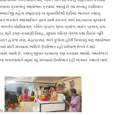
જ મંગલમય પ્રસંગોનું આયોજન કરવામાં આવ્યું છે આ સપ્તાહ દરમિયાન
ુષભાઈજી મહેતા (જૂનાગઢ) ના મુખારવિંદેથી શ્રીમદ ભાગવત કથાનું
 ભક્તોને આધ્યાત્મિક જ્ઞાન સાથે સંસ્કાર અને સદાચારના મૂલ્યોનો
્ગત પોથીયાત્રા, કપિલ પ્રસંગ, ધ્રુવ પ્રસંગ, વામન પ્રસંગ, રામ
સવ, શ્રી કૃષ્ણ-રુક્મણી વિવાહ, સુદામા ચરિત્ર તેમજ કથા વિરામ-પૂર્તિ
. ઉપરાંત હંડોળા રાસ, મહાપ્રસાદ અને ફૂલોના હોલી ઉત્સવનું પણ આયોજન
 મોટી સંખ્યામાં ભાવિકો ઉપસ્થિત રહી ધર્મલાભ મેળવે તે માટે
રવામાં આવી છે. કથાનું જીવંત પ્રસારણ પણ કરવામાં આવશે. આયોજકો
ના ભક્તજનોને વધુમાં વધુ સંખ્યામાં ઉપસ્થિત રહી ભાગવત કથાનો લાભ
શોદ