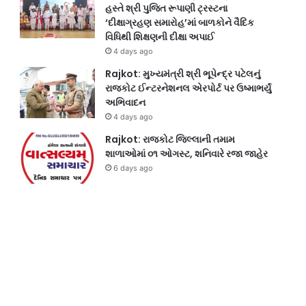
હસ્તે શ્રી પુજિત રૂપાણી ટ્રસ્ટના
‘દીક્ષાગ્રહણ સમારોહ’માં બાળકોને વૈદિક
વિધિથી શિક્ષણની દીક્ષા અપાઈ
4 days ago
Rajkot: મુખ્યમંત્રી શ્રી ભૂપેન્દ્ર પટેલનું
રાજકોટ ઈન્ટરનેશનલ એરપોર્ટ પર ઉષ્માભર્યું
અભિવાદન
4 days ago
Rajkot: રાજકોટ જિલ્લાની તમામ
શાળાઓમાં ૦૧ ઓગસ્ટ, શનિવારે રજા જાહેર
6 days ago