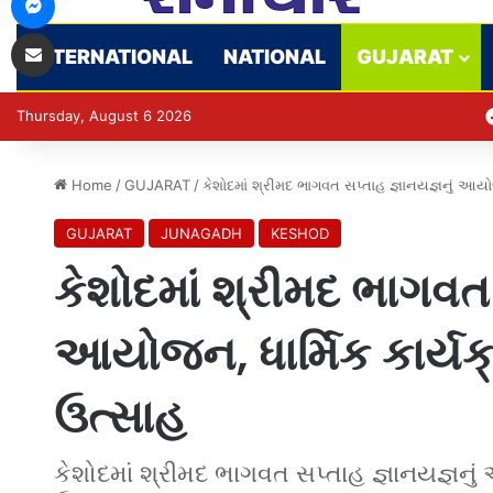
Share via Email
INTERNATIONAL
NATIONAL
GUJARAT
Thursday, August 6 2026
Home
/
GUJARAT
/
કેશોદમાં શ્રીમદ ભાગવત સપ્તાહ જ્ઞાનયજ્ઞનું આયોજ
GUJARAT
JUNAGADH
KESHOD
કેશોદમાં શ્રીમદ ભાગવત 
આયોજન, ધાર્મિક કાર્યક
ઉત્સાહ
કેશોદમાં શ્રીમદ ભાગવત સપ્તાહ જ્ઞાનયજ્ઞનું