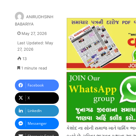
ANIRUDHSINH
BABARIYA
May 27, 2026
Last Updated: May
27, 2026
13
1 minute read
Facebook
X
LinkedIn
Messenger
કેશોદ ના સોની સમાજ ખાતે ધાર્મિક 
રહ્યો છે. પવિત્ર ભાગવત કથાના આ આ