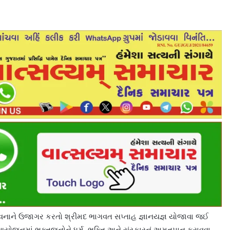
ભાવનાને ઉજાગર કરતો શ્રીમદ ભાગવત સપ્તાહ જ્ઞાનયજ્ઞ યોજાવા જઈ
યોજનમાં ભક્તજનોને ધર્મ, ભક્તિ અને સંસ્કારનું અમૃતપાન કરાવવા