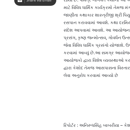
Share via Email
માટે વિવિધ ધાર્મિક કાર્યક્રમો તેમ
જાણીતા કથાકાર શાસ્ત્રીજી શ્રી પિય
રસપાન કરાવવામાં આવશે. કથા દરમિયાન
સંદેશ આપવામાં આવશે. આ આયોજન અંતર
પ્રસંગ, કૃષ્ણ જન્મોત્સવ, ગોવર્ધન ઉત્
જેવા વિવિધ ધાર્મિક પ્રસંગો યોજાશે
કરવામાં આવ્યું છે.આ સમગ્ર આયોજનમાં
આયોજકો દ્વારા વિશેષ વ્યવસ્થાઓ ક
દ્વારા કેશોદ તેમજ આસપાસના વિસ્તાર
લેવા અનુરોધ કરવામાં આવ્યો છે
રિપોર્ટર : અનિરૂધસિંહ બાબરીયા – કે