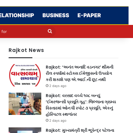
ELATIONSHIP
BUSINESS
E-PAPER
cle
kin
Search
for
Rajkot News
Rajkot: ‘અનંત અનાદિ વડનગર’ થીમની
રીલ સ્પર્ધામાં સ્ટોક્સ ઈમેજીસનો ઉપયોગ
કરી શકાશે પણ એ.આઈ.ની છૂટ નથી
2 days ago
Rajkot: વરસાદ વચ્ચે ૧૦૮ બન્યું
‘ઈમરજન્સી પ્રસૂતિ ગૃહ’: જિલ્લાના ગ્રામ્ય
વિસ્તારમાં ઓન ધી સ્પોટ ૩ પ્રસૂતિ, એકનું
હોસ્પિટલ સ્થળાંતર
2 days ago
Rajkot: મુખ્યમંત્રી શ્રી ભૂપેન્દ્ર પટેલના