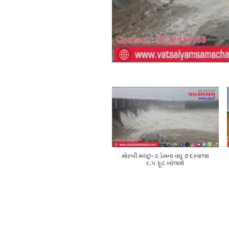
મોરબી મચ્છુ-૩ ડેમના વઘુ ૭ દરવાજા
૬.૫ ફૂટ ખોલાશે