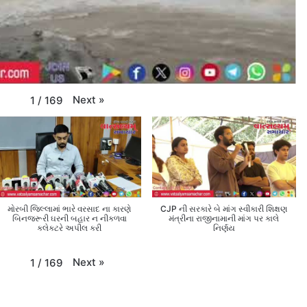
Next
»
1
/
169
મોરબી જિલ્લામાં ભારે વરસાદ ના કારણે
CJP ની સરકારે બે માંગ સ્વીકારી શિક્ષણ
બિનજરૂરી ઘરની બહાર ન નીકળવા
મંત્રીના રાજીનામાની માંગ પર કાલે
કલેક્ટરે અપીલ કરી
નિર્ણય
Next
»
1
/
169