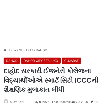
Home
/
GUJARAT
/
DAHOD
DAHOD
DAHOD CITY / TALUKO
GUJARAT
દાહોદ સરકારી ઈજનેરી કોલેજના
વિદ્યાર્થીઓએ સ્માર્ટ સિટી ICCCની
શૈક્ષણિક મુલાકાત લીધી
AJAY SANSI
July 9, 2026
Last Updated: July 9, 2026
10