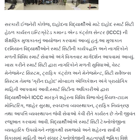
સરકારી ઈજનેરી કોલેજ, દાહોદના વિદ્યાર્થીઓ માટે દાહોદ સ્માર્ટ સિટી
હેઠળ કાર્યરત ઇન્ટિગ્રેટેડ કમાન્ડ એન્ડ કંટ્રોલ સેન્ટર (ICCC) ની
શૈક્ષણિક મુલાકાતનું આયોજન કરવામાં આવ્યું હતું.આ મુલાકાત
દરમિયાન વિદ્યાર્થીઓને સ્માર્ટ સિટીની કાર્યપદ્ધતિ અને નાગરિકોને
મળતી વિવિધ સ્માર્ટ સેવાઓ અંગે વિગતવાર માર્ગદર્શન આપવામાં આવ્યું.
ખાસ કરીને સ્માર્ટ સિટી દ્વારા નાગરિકોને મળતી સુવિધાઓ, વેસ્ટ
મેનેજમેન્ટ સિસ્ટમ, ટ્રાફિક કંટ્રોલ અને મેનેજમેન્ટ, સિટી સર્વેલન્સ
સિસ્ટમ તેમજ ‘ગ્રીન દાહોદ’ મોબાઇલ એપ્લિકેશન અંગે પ્રાયોગિક
માહિતી આપવામાં આવી.સ્માર્ટ સિટીના અધિકારીઓ દ્વારા
વિદ્યાર્થીઓને ICCC મારફતે શહેરના વિવિધ વિભાગોનું રિયલ-ટાઇમ
મોનિટરિંગ, જાહેર સુરક્ષા, સ્વચ્છતા વ્યવસ્થાપન, ટ્રાફિક નિયંત્રણ
તથા આપત્તિ વ્યવસ્થાપન જેવી સેવાઓ કેવી રીતે કાર્યરત છે તેની જીવંત
રજૂઆત કરવામાં આવી. વિદ્યાર્થીઓએ સ્માર્ટ સિટી ટેક્નોલોજીના
વ્યવહારિક ઉપયોગને નજીકથી સમજ્યો અને શહેરના સર્વાંગી
વિકાસમાં માહિતી અને સંચાર ટેક્નોલોજીની મહત્વપૂર્ણ ભૂમિકા વિશે