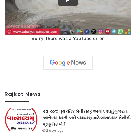
Sorry, there was a YouTube error.
Rajkot News
Rajkot: પ્રાકૃતિક ખેતી તરફ આગળ વધતું ગુજરાત:
આરોગ્ય, ધરતી અને પર્યાવરણ માટે લાભદાયક મેથીની
પ્રાકૃતિક ખેતી
2 days ago