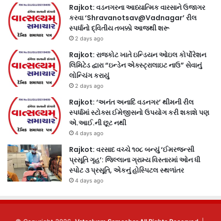
Rajkot: વડનગરના આધ્યાત્મિક વારસાને ઉજાગર
કરવા ‘Shravanotsav@Vadnagar’ રીલ
સ્પર્ધાનો દ્વિતીય તબક્કો આજથી શરૂ
2 days ago
Rajkot: રાજકોટ ખાતે ઇન્ડિયન ઓઇલ કોર્પોરેશન
લિમિટેડ દ્વારા “ઇન્ડેન એક્સ્ટ્રાલાઇટ નાઉ” સેવાનું
લોન્ચિંગ કરાયું
2 days ago
Rajkot: ‘અનંત અનાદિ વડનગર’ થીમની રીલ
સ્પર્ધામાં સ્ટોક્સ ઈમેજીસનો ઉપયોગ કરી શકાશે પણ
એ.આઈ.ની છૂટ નથી
4 days ago
Rajkot: વરસાદ વચ્ચે ૧૦૮ બન્યું ‘ઈમરજન્સી
પ્રસૂતિ ગૃહ’: જિલ્લાના ગ્રામ્ય વિસ્તારમાં ઓન ધી
સ્પોટ ૩ પ્રસૂતિ, એકનું હોસ્પિટલ સ્થળાંતર
4 days ago