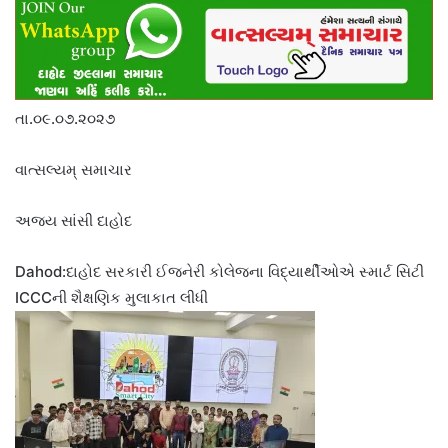
તા.૦૯.૦૭.૨૦૨૭
વાત્સલ્યમ્ સમાચાર
અજય સાંસી દાહોદ
Dahod:દાહોદ સરકારી ઈજનેરી કોલેજના વિદ્યાર્થીઓએ સ્માર્ટ સિટી
ICCCની શૈક્ષણિક મુલાકાત લીધી