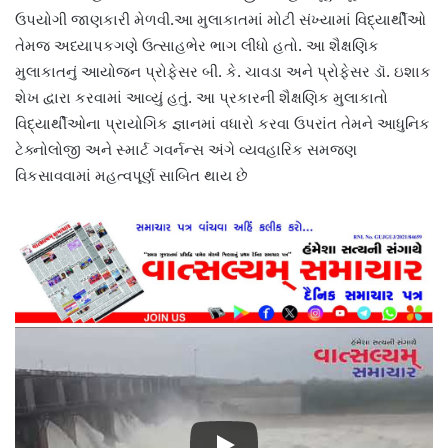
ઉપયોગી જાણકારી મેળવી.આ મુલાકાતમાં મોટી સંખ્યામાં વિદ્યાર્થીઓ
તેમજ અધ્યાપકગણે ઉત્સાહભેર ભાગ લીધો હતો. આ શૈક્ષણિક
મુલાકાતનું આયોજન પ્રોફેસર બી. કે. ચાવડા અને પ્રોફેસર ડૉ. ઇશાક
શેખ દ્વારા કરવામાં આવ્યું હતું. આ પ્રકારની શૈક્ષણિક મુલાકાતો
વિદ્યાર્થીઓના પ્રાયોગિક જ્ઞાનમાં વધારો કરવા ઉપરાંત તેમને આધુનિક
ટેક્નોલોજી અને સ્માર્ટ ગવર્નન્સ અંગે વ્યવહારિક સમજણ
વિકસાવવામાં મહત્વપૂર્ણ સાબિત થાય છે