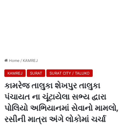
Home
/
KAMREJ
KAMREJ
SURAT
SURAT CITY / TALUKO
કામરેજ તાલુકા શેખપુર તાલુકા
પંચાયત ના ચૂંટાયેલા સભ્ય દ્વારા
પોલિયો અભિયાનમાં સેવાનો મામલો,
રસીની માત્રા અંગે લોકોમાં ચર્ચા