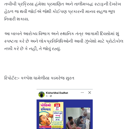
તબીબી પ્રક્રિયા હંમેશા પ્રમાણિત અને તાલીમબદ્ધ સ્ટાફની દેખરેખ
હેઠળ જ થવી જોઈએ જેથી કોઈપણ પ્રકારની માનવ સહજ ભૂલ
નિવારી શકાય.
આ બાબતે આરોગ્ય વિભાગ અને સ્થાનિક તંત્ર આગામી દિવસોમાં શું
સ્પષ્ટતા કરે છે અને લોકપ્રતિનિધિઓની આવી ઝુંબેશો માટે પ્રોટોકોલ
નક્કી કરે છે કે નહીં, તે જોવું રહ્યું.
રિપોર્ટર:- કલ્પેશ ધામેલીયા કામરેજ સુરત