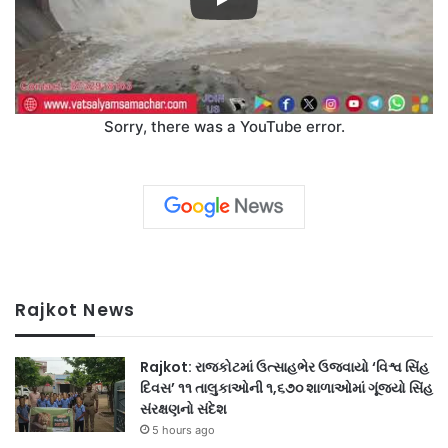
Sorry, there was a YouTube error.
Rajkot News
Rajkot: રાજકોટમાં ઉત્સાહભેર ઉજવાયો ‘વિશ્વ સિંહ
દિવસ’ ૧૧ તાલુકાઓની ૧,૬૭૦ શાળાઓમાં ગૂંજ્યો સિંહ
સંરક્ષણનો સંદેશ
5 hours ago