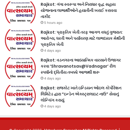
Rajkot: ગંગા સ્વરૂપા અને નિરાધાર વૃદ્ધ સહાય
યોજનાના લાભાર્થીઓને હયાતીની ખરાઈ કરાવવા
તાકીદ
5 hours ago
Rajkot: પ્રાકૃતિક ખેતી તરફ આગળ વધતું ગુજરાત:
આરોગ્ય, ધરતી અને પર્યાવરણ માટે લાભદાયક મેથીની
પ્રાકૃતિક ખેતી
4 days ago
Rajkot: વડનગરના આધ્યાત્મિક વારસાને ઉજાગર
કરવા ‘Shravanotsav@Vadnagar’ રીલ
સ્પર્ધાનો દ્વિતીય તબક્કો આજથી શરૂ
4 days ago
Rajkot: રાજકોટ ખાતે ઇન્ડિયન ઓઇલ કોર્પોરેશન
લિમિટેડ દ્વારા “ઇન્ડેન એક્સ્ટ્રાલાઇટ નાઉ” સેવાનું
લોન્ચિંગ કરાયું
4 days ago