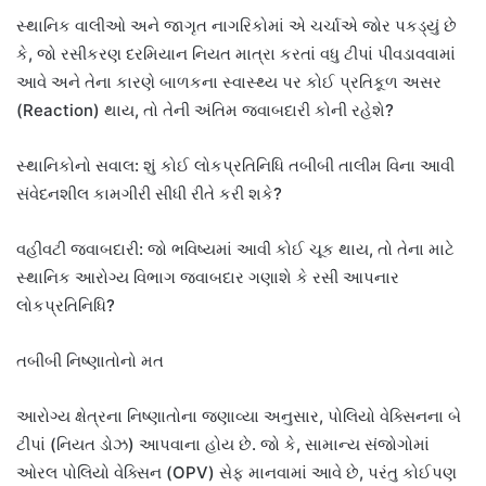
સ્થાનિક વાલીઓ અને જાગૃત નાગરિકોમાં એ ચર્ચાએ જોર પકડ્યું છે
કે, જો રસીકરણ દરમિયાન નિયત માત્રા કરતાં વધુ ટીપાં પીવડાવવામાં
આવે અને તેના કારણે બાળકના સ્વાસ્થ્ય પર કોઈ પ્રતિકૂળ અસર
(Reaction) થાય, તો તેની અંતિમ જવાબદારી કોની રહેશે?
સ્થાનિકોનો સવાલ: શું કોઈ લોકપ્રતિનિધિ તબીબી તાલીમ વિના આવી
સંવેદનશીલ કામગીરી સીધી રીતે કરી શકે?
વહીવટી જવાબદારી: જો ભવિષ્યમાં આવી કોઈ ચૂક થાય, તો તેના માટે
સ્થાનિક આરોગ્ય વિભાગ જવાબદાર ગણાશે કે રસી આપનાર
લોકપ્રતિનિધિ?
તબીબી નિષ્ણાતોનો મત
આરોગ્ય ક્ષેત્રના નિષ્ણાતોના જણાવ્યા અનુસાર, પોલિયો વેક્સિનના બે
ટીપાં (નિયત ડોઝ) આપવાના હોય છે. જો કે, સામાન્ય સંજોગોમાં
ઓરલ પોલિયો વેક્સિન (OPV) સેફ માનવામાં આવે છે, પરંતુ કોઈપણ