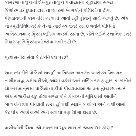
કામરેજ તાલુકાની શેખપુર તાલુકા પંચાયતના ચૂંટાયેલા સભ્ય
કિશોરભાઈ દુધાત દ્વારા તાજેતરમાં બાળકોને પોલિયોના ટીપાં
પીવડાવવાની કામગીરી કરવામાં આવી રહી હોવાનું સામે આવ્યું છે. એક
લોકપ્રતિનિધિ તરીકે તેઓ આરોગ્ય ક્ષેત્રે રસ દાખવીને પોલિયો
અભિયાનમાં સક્રિય ભૂમિકા ભજવી રહ્યા છે, જેને લઈને સ્થાનિક સ્તરે
મિશ્ર પ્રતિક્રિયાઓ જોવા મળી રહી છે.
પ્રશંસનીય સેવા કે ટેકનિકલ પ્રશ્ન?
સામાન્ય રીતે પોલિયો નાબૂદી અભિયાન અંતર્ગત આરોગ્ય વિભાગના
તાલીમબદ્ધ કર્મચારીઓ, આશા વર્કર્સ અને નર્સિંગ સ્ટાફ દ્વારા બાળકોને
ચોક્કસ માત્રામાં પોલિયોના ટીપાં પીવડાવવામાં આવતા હોય છે. ત્યારે
એક રાજકીય ચૂંટાયેલા સભ્ય પોતે ડોક્ટરની ભૂમિકામાં આવીને
બાળકોને દવા પીવડાવી રહ્યા હોવાથી સ્થાનિક લોકો અને વાલીઓમાં
કેટલીક આશંકાઓ અને સવાલો પણ ઊભા થયા છે.
વાલીઓની ચિંતા: જો માત્રામાં ચૂક થાય તો જવાબદાર કોણ?