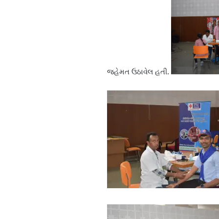
જહેમત ઉઠાવેલ હતી.