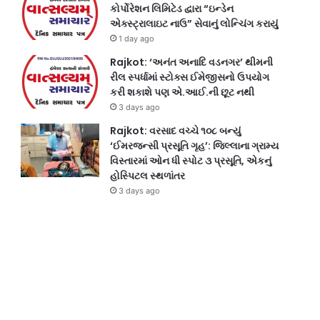
કોર્પોરેશન લિમિટેડ દ્વારા “ઇન્ડેન
એક્સ્ટ્રાલાઇટ નાઉ” સેવાનું લોન્ચિંગ કરાયું
1 day ago
Rajkot: ‘અનંત અનાદિ વડનગર’ થીમની
રીલ સ્પર્ધામાં સ્ટોક્સ ઈમેજીસનો ઉપયોગ
કરી શકાશે પણ એ.આઈ.ની છૂટ નથી
3 days ago
Rajkot: વરસાદ વચ્ચે ૧૦૮ બન્યું
‘ઈમરજન્સી પ્રસૂતિ ગૃહ’: જિલ્લાના ગ્રામ્ય
વિસ્તારમાં ઓન ધી સ્પોટ ૩ પ્રસૂતિ, એકનું
હોસ્પિટલ સ્થળાંતર
3 days ago