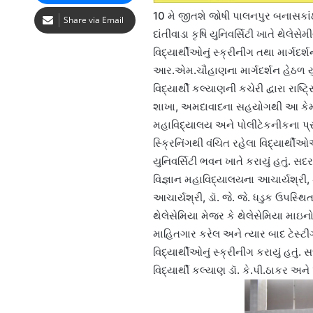
10 મે જીતશે જોષી પાલનપુર બનાસકાં
Share via Email
દાંતીવાડા કૃષિ યુનિવર્સિટી ખાતે થેલે
વિદ્યાર્થીઓનું સ્ક્રીનીંગ તથા માર્ગદર
આર.એમ.ચૌહાણના માર્ગદર્શન હેઠળ યુનિવ
વિદ્યાર્થી કલ્યાણની કચેરી દ્વારા રાષ
શાખા, અમદાવાદના સહયોગથી આ કેમ્પનુ
મહાવિદ્યાલય અને પોલીટેકનીકના પ્ર
સ્ક્રિનિંગથી વંચિત રહેલા વિદ્યાર્થ
યુનિવર્સિટી ભવન ખાતે કરાયું હતું. 
વિજ્ઞાન મહાવિદ્યાલયના આચાર્યશ્રી
આચાર્યશ્રી, ડૉ. જે. જે. ધડુક ઉપસ્થિત
થેલેસેમિયા મેજર કે થેલેસેમિયા માઇન
માહિતગાર કરેલ અને ત્યાર બાદ ટેસ્ટીં
વિદ્યાર્થીઓનું સ્ક્રીનીંગ કરાયું હતુ
વિદ્યાર્થી કલ્યાણ ડૉ. કે.પી.ઠાકર અન