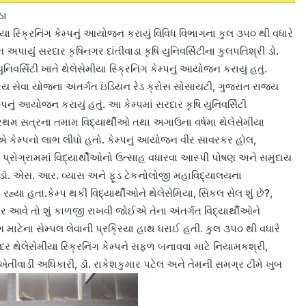
ઠા
સેમીયા સ્ક્રિનિંગ કેમ્પનું આયોજન કરાયું વિવિધ વિભાગના કુલ ૩૫૦ થી વધારે
્શન અપાયું સરદાર કૃષિનગર દાંતીવાડા કૃષિ યુનિવર્સિટીના કુલપતિશ્રી ડો.
ર્સિટી ખાતે થેલેસેમીયા સ્ક્રિનિંગ કેમ્પનું આયોજન કરાયું હતું.
્ટ્રિય સેવા યોજના અંતર્ગત ઇંડિયન રેડ ક્રોસ સોસાયટી, ગુજરાત રાજ્ય
ં આયોજન કરાયું હતું. આ કેમ્પમાં સરદાર કૃષિ યુનિવર્સિટી
થમ સત્રના તમામ વિદ્યાર્થીઓ તથા અગાઉના વર્ષમા થેલેસેમીયા
ીઓએ કેમ્પનો લાભ લીધો હતો. કેમ્પનું આયોજન વીર સાવરકર હોલ,
સદર પ્રોગ્રામમાં વિદ્યાર્થીઓનો ઉત્સાહ વધારવા આસ્પી પોષણ અને સમુદાય
, ડૉ. એસ. આર. વ્યાસ અને ફૂડ ટેકનોલોજી મહાવિદ્યાલયના
 રહ્યા હતા.કેમ્પ થકી વિદ્યાર્થીઓને થેલેસેમિયા, સિકલ સેલ શું છે?,
ોર આવે તો શું કાળજી રાખવી જોઈએ તેના અંતર્ગત વિદ્યાર્થીઓને
ગ માટેના સેમ્પલ લેવાની પ્રક્રિયા હાથ ધરાઈ હતી. કુલ ૩૫૦ થી વધારે
ં. સદર થેલેસેમીયા સ્ક્રિનિંગ કેમ્પને સફળ બનાવવા માટે નિયામકશ્રી,
ે ખેતીવાડી અધિકારી, ડૉ. રાકેશકુમાર પટેલ અને તેમની સમગ્ર ટીમે ખુબ