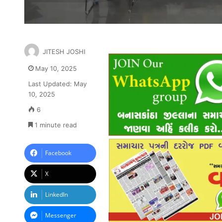
JITESH JOSHI
May 10, 2025
Last Updated: May
10, 2025
6
1 minute read
Facebook
X
LinkedIn
Messenger