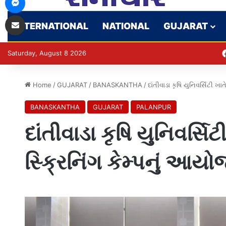
Share via Email
INTERNATIONAL
NATIONAL
GUJARAT
Saturday, August 8 2026
Home
/
GUJARAT
/
BANASKANTHA
/
દાંતીવાડા કૃષિ યુનિવર્સિટી ખા
BANASKANTHA
GUJARAT
PALANPUR
દાંતીવાડા કૃષિ યુનિવર્સિટ
સ્ક્રિનિંગ કેમ્પનું આયો