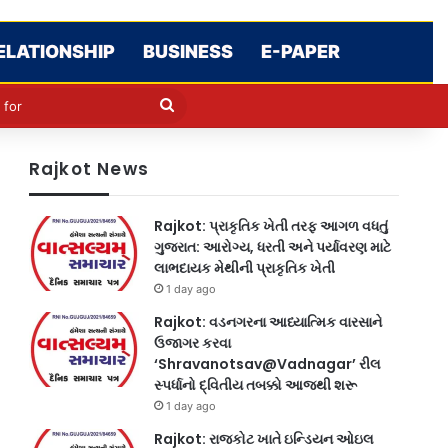
ELATIONSHIP
BUSINESS
E-PAPER
le
in
Search
for
Rajkot News
Rajkot: પ્રાકૃતિક ખેતી તરફ આગળ વધતું
ગુજરાત: આરોગ્ય, ધરતી અને પર્યાવરણ માટે
લાભદાયક મેથીની પ્રાકૃતિક ખેતી
1 day ago
Rajkot: વડનગરના આધ્યાત્મિક વારસાને
ઉજાગર કરવા
‘Shravanotsav@Vadnagar’ રીલ
સ્પર્ધાનો દ્વિતીય તબક્કો આજથી શરૂ
1 day ago
Rajkot: રાજકોટ ખાતે ઇન્ડિયન ઓઇલ