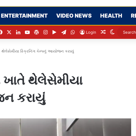
ENTERTAINMENT
VIDEO NEWS
HEALTH
R
Facebook
X
LinkedIn
YouTube
WordPress
Instagram
Google Play
Telegram
WhatsApp
Random Artic
Switch sk
Login
તે થેલેસેમીયા સ્ક્રિનિંગ કેમ્પનું આયોજન કરાયું
ી ખાતે થેલેસેમીયા
જન કરાયું