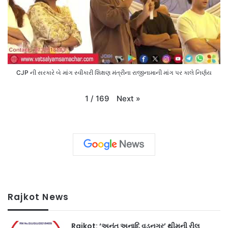
CJP ની સરકારે બે માંગ સ્વીકારી શિક્ષણ મંત્રીના રાજીનામાની માંગ પર કાલે નિર્ણય
Next
»
1
/
169
Rajkot News
Rajkot: ‘અનંત અનાદિ વડનગર’ થીમની રીલ