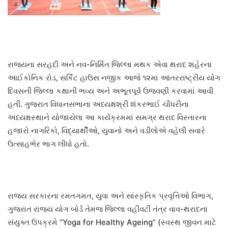
રાજ્યના સરહદી અને નવ-નિર્મિત જિલ્લા મથક એવા થરાદ શહેરના
આઈકોનિક રોડ, સર્કિટ હાઉસ નજીક આજે ૧૨મા આંતરરાષ્ટ્રીય યોગ
દિવસની જિલ્લા કક્ષાની ભવ્ય અને અભૂતપૂર્વ ઉજવણી કરવામાં આવી
હતી. ગુજરાત વિધાનસભાના અધ્યક્ષશ્રી શંકરભાઈ ચૌધરીના
અધ્યક્ષસ્થાને યોજાયેલા આ કાર્યક્રમમાં સમગ્ર થરાદ વિસ્તારના
હજારો નાગરિકો, વિદ્યાર્થીઓ, યુવાનો અને વડીલોએ વહેલી સવારે
ઉત્સાહભેર ભાગ લીધો હતો.
રાજ્ય સરકારના રમતગમત, યુવા અને સાંસ્કૃતિક પ્રવૃત્તિઓ વિભાગ,
ગુજરાત રાજ્ય યોગ બોર્ડ તેમજ જિલ્લા વહીવટી તંત્ર વાવ-થરાદના
સંયુક્ત ઉપક્રમે “Yoga for Healthy Ageing” (સ્વસ્થ જીવન માટે