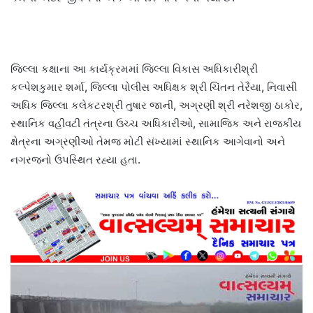
જિલ્લા કક્ષાના આ કાર્યક્રમમાં જિલ્લા વિકાસ અધિકારીશ્રી
કલ્પેશકુમાર શર્મા, જિલ્લા પોલીસ અધિક્ષક શ્રી ચિંતન તેરૈયા, નિવાસી
અધિક જિલ્લા કલેકટરશ્રી તુષાર જાની, અગ્રણી શ્રી નરેશજી ઠાકોર,
સ્થાનિક વહીવટી તંત્રના ઉચ્ચ અધિકારીઓ, સામાજિક અને રાજકીય
ક્ષેત્રના અગ્રણીઓ તેમજ મોટી સંખ્યામાં સ્થાનિક આગેવાનો અને
નગરજનો ઉપસ્થિત રહ્યા હતા.