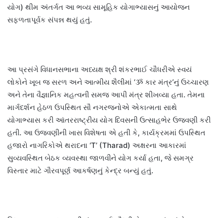
યોગ) થીમ અંતર્ગત આ ભવ્ય સામૂહિક યોગાભ્યાસનું આયોજન
સફળતાપૂર્વક સંપન્ન થયું હતું.
આ પ્રસંગે વિધાનસભાના અધ્યક્ષ શ્રી શંકરભાઈ ચૌધરીએ સ્વયં
લોકોને ખૂબ જ સરળ અને આત્મીય શૈલીમાં ‘ૐ કાર મંત્ર’નું ઉચ્ચારણ
અને તેના વૈજ્ઞાનિક મહત્વની સમજ આપી મંત્ર શીખવ્યા હતા. તેમના
માર્ગદર્શન હેઠળ ઉપસ્થિત સૌ નગરજનોએ એકાત્મતા સાથે
યોગાભ્યાસ કરી આંતરરાષ્ટ્રીય યોગ દિવસની ઉત્સાહભેર ઉજવણી કરી
હતી. આ ઉજવણીની ખાસ વિશેષતા એ હતી કે, કાર્યક્રમમાં ઉપસ્થિત
હજારો નાગરિકોએ થરાદના ‘T’ (Tharad) અક્ષરના આકારમાં
સુવ્યવસ્થિત બેઠક વ્યવસ્થા જાળવીને યોગ કર્યા હતા, જે સમગ્ર
વિસ્તાર માટે ગૌરવપૂર્ણ આકર્ષણનું કેન્દ્ર બન્યું હતું.