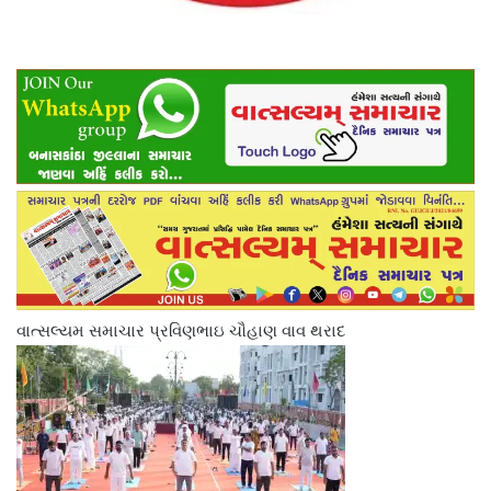
વાત્સલ્યમ સમાચાર પ્રવિણભાઇ ચૌહાણ વાવ થરાદ