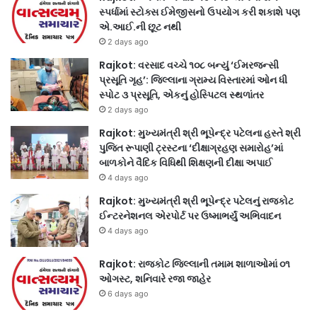
સ્પર્ધામાં સ્ટોક્સ ઈમેજીસનો ઉપયોગ કરી શકાશે પણ
એ.આઈ.ની છૂટ નથી
2 days ago
Rajkot: વરસાદ વચ્ચે ૧૦૮ બન્યું ‘ઈમરજન્સી
પ્રસૂતિ ગૃહ’: જિલ્લાના ગ્રામ્ય વિસ્તારમાં ઓન ધી
સ્પોટ ૩ પ્રસૂતિ, એકનું હોસ્પિટલ સ્થળાંતર
2 days ago
Rajkot: મુખ્યમંત્રી શ્રી ભૂપેન્દ્ર પટેલના હસ્તે શ્રી
પુજિત રૂપાણી ટ્રસ્ટના ‘દીક્ષાગ્રહણ સમારોહ’માં
બાળકોને વૈદિક વિધિથી શિક્ષણની દીક્ષા અપાઈ
4 days ago
Rajkot: મુખ્યમંત્રી શ્રી ભૂપેન્દ્ર પટેલનું રાજકોટ
ઈન્ટરનેશનલ એરપોર્ટ પર ઉષ્માભર્યું અભિવાદન
4 days ago
Rajkot: રાજકોટ જિલ્લાની તમામ શાળાઓમાં ૦૧
ઓગસ્ટ, શનિવારે રજા જાહેર
6 days ago