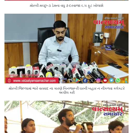
મોરબી મચ્છુ-૩ ડેમના વઘુ ૭ દરવાજા ૬.૫ ફૂટ ખોલાશે
મોરબી જિલ્લામાં ભારે વરસાદ ના કારણે બિનજરૂરી ઘરની બહાર ન નીકળવા કલેક્ટરે
અપીલ કરી