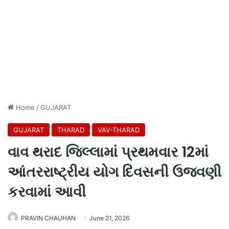
Home
/
GUJARAT
GUJARAT
THARAD
VAV-THARAD
વાવ થરાદ જિલ્લામાં પ્રથમવાર 12માં
આંતરરાષ્ટ્રીય યોગ દિવસની ઉજવણી
કરવામાં આવી
PRAVIN CHAUHAN
June 21, 2026