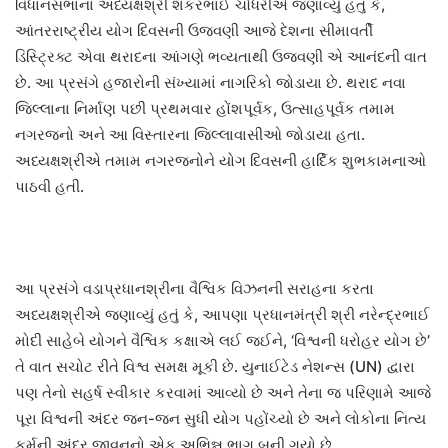
વિધાનસભાના અધ્યક્ષશ્રી શંકરભાઈ ચૌધરીએ જણાવ્યું હતું કે,
આંતરરાષ્ટ્રીય યોગ દિવસની ઉજવણી આજે દેશના સીમાવર્તી
ડિસ્ટ્રિક્ટ એવા થરાદના આંગણે ભવ્યતાથી ઉજવણી એ આનંદની વાત
છે. આ પ્રસંગે હજારોની સંખ્યામાં નાગરિકો જોડાયા છે. થરાદ નવા
જિલ્લાના નિર્માણ પછી પ્રથમવાર હોંશપૂર્વક, ઉત્સાહપૂર્વક તમામ
નગરજનો અને આ વિસ્તારના જિલ્લાવાસીઓ જોડાયા હતા.
અધ્યક્ષશ્રીએ તમામ નગરજનોને યોગ દિવસની હાર્દિક શુભકામનાઓ
પાઠવી હતી.
આ પ્રસંગે વડાપ્રધાનશ્રીના વૈશ્વિક વિઝનની સરાહના કરતા
અધ્યક્ષશ્રીએ જણાવ્યું હતું કે, આપણા પ્રધાનમંત્રી શ્રી નરેન્દ્રભાઈ
મોદી સાહેબે યોગને વૈશ્વિક કક્ષાએ લઈ જઈને, ‘વિશ્વની ધરોહર યોગ છે’
તે વાત સચોટ રીતે વિશ્વ સમક્ષ મૂકી છે. યુનાઈટેડ નેશન્સ (UN) દ્વારા
પણ તેનો સહર્ષ સ્વીકાર કરવામાં આવ્યો છે અને તેના જ પરિણામે આજે
પૂરા વિશ્વની અંદર જન-જન સુધી યોગ પહોંચ્યો છે અને લોકોના નિત્ય
કર્મની અંદર જીવનનો એક અભિન્ન ભાગ બની ગયો છે.