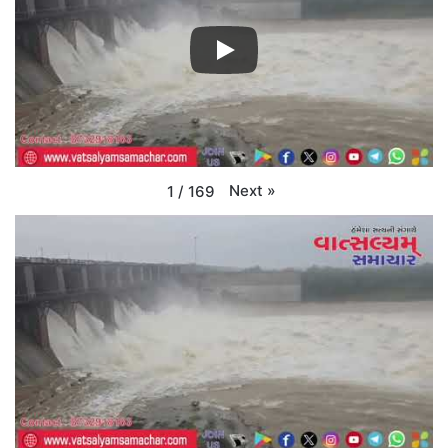
Next
»
1
/
169