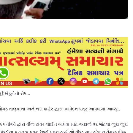
ે ખેડૂતોનો રોષ…
ડ તાલુકાના અને થરા શહેર દ્વારા આવેદન પત્ર આપવામાં આવ્યું..
ંપનીઓ દ્વારા વીજ ટાવર લાઈન બાંધવા માટે અંદાજે ૨૬ જેટલા જુદા જુદા
ર ઊર્જાના પ્રકલ્પ,પવન ઉર્જા પવન ચક્કીઓ,વીજ સબ સ્ટેશન તેમજ વીજ