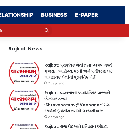
ELATIONSHIP
BUSINESS
E-PAPER
le
in
Search
for
Rajkot News
Rajkot: પ્રાકૃતિક ખેતી તરફ આગળ વધતું
ગુજરાત: આરોગ્ય, ધરતી અને પર્યાવરણ માટે
લાભદાયક મેથીની પ્રાકૃતિક ખેતી
2 days ago
Rajkot: વડનગરના આધ્યાત્મિક વારસાને
ઉજાગર કરવા
‘Shravanotsav@Vadnagar’ રીલ
સ્પર્ધાનો દ્વિતીય તબક્કો આજથી શરૂ
2 days ago
Rajkot: રાજકોટ ખાતે ઇન્ડિયન ઓઇલ