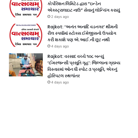
કોર્પોરેશન લિમિટેડ દ્વારા “ઇન્ડેન
એક્સ્ટ્રાલાઇટ નાઉ” સેવાનું લોન્ચિંગ કરાયું
2 days ago
Rajkot: ‘અનંત અનાદિ વડનગર’ થીમની
રીલ સ્પર્ધામાં સ્ટોક્સ ઈમેજીસનો ઉપયોગ
કરી શકાશે પણ એ.આઈ.ની છૂટ નથી
4 days ago
Rajkot: વરસાદ વચ્ચે ૧૦૮ બન્યું
‘ઈમરજન્સી પ્રસૂતિ ગૃહ’: જિલ્લાના ગ્રામ્ય
વિસ્તારમાં ઓન ધી સ્પોટ ૩ પ્રસૂતિ, એકનું
હોસ્પિટલ સ્થળાંતર
4 days ago