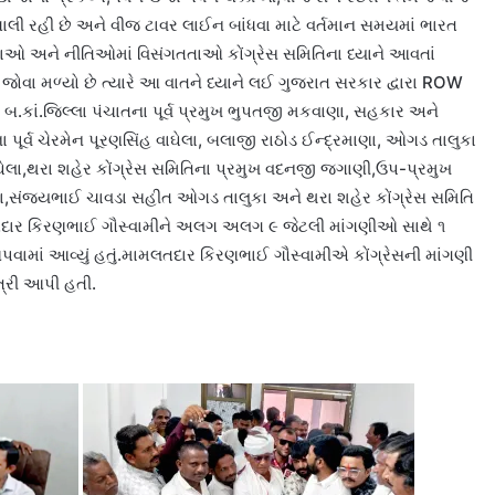
 ચાલી રહી છે અને વીજ ટાવર લાઈન બાંધવા માટે વર્તમાન સમયમાં ભારત
ઓ અને નીતિઓમાં વિસંગતતાઓ કોંગ્રેસ સમિતિના ધ્યાને આવતાં
જોવા મળ્યો છે ત્યારે આ વાતને ધ્યાને લઈ ગુજરાત સરકાર દ્વારા ROW
બ.કાં.જિલ્લા પંચાતના પૂર્વ પ્રમુખ ભુપતજી મકવાણા, સહકાર અને
ા પૂર્વ ચેરમેન પૂરણસિંહ વાઘેલા, બલાજી રાઠોડ ઈન્દ્રમાણા, ઓગડ તાલુકા
ાઘેલા,થરા શહેર કોંગ્રેસ સમિતિના પ્રમુખ વદનજી જગાણી,ઉપ-પ્રમુખ
ડા,સંજયભાઈ ચાવડા સહીત ઓગડ તાલુકા અને થરા શહેર કોંગ્રેસ સમિતિ
લતદાર કિરણભાઈ ગૌસ્વામીને અલગ અલગ ૯ જેટલી માંગણીઓ સાથે ૧
માં આવ્યું હતું.મામલતદાર કિરણભાઈ ગૌસ્વામીએ કોંગ્રેસની માંગણી
્રી આપી હતી.