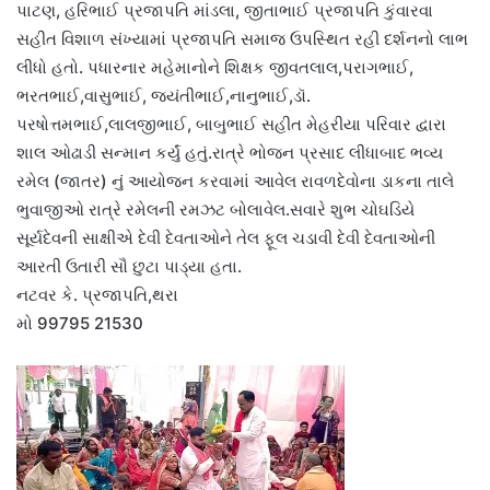
પાટણ, હરિભાઈ પ્રજાપતિ માંડલા, જીતાભાઈ પ્રજાપતિ કુંવારવા
સહીત વિશાળ સંખ્યામાં પ્રજાપતિ સમાજ ઉપસ્થિત રહી દર્શનનો લાભ
લીધો હતો. પધારનાર મહેમાનોને શિક્ષક જીવતલાલ,પરાગભાઈ,
ભરતભાઈ,વાસુભાઈ, જયંતીભાઈ,નાનુભાઈ,ડૉ.
પરષોત્તમભાઈ,લાલજીભાઈ, બાબુભાઈ સહીત મેહરીયા પરિવાર દ્વારા
શાલ ઓઢાડી સન્માન કર્યું હતું.રાત્રે ભોજન પ્રસાદ લીધાબાદ ભવ્ય
રમેલ (જાતર) નું આયોજન કરવામાં આવેલ રાવળદેવોના ડાકના તાલે
ભુવાજીઓ રાત્રે રમેલની રમઝટ બોલાવેલ.સવારે શુભ ચોઘડિયે
સૂર્યદેવની સાક્ષીએ દેવી દેવતાઓને તેલ ફૂલ ચડાવી દેવી દેવતાઓની
આરતી ઉતારી સૌ છુટા પાડ્યા હતા.
નટવર કે. પ્રજાપતિ,થરા
મો 99795 21530