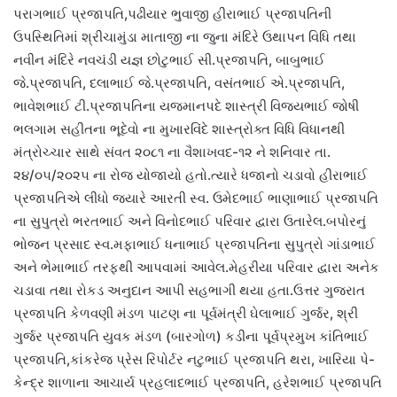
પરાગભાઈ પ્રજાપતિ,પઢીયાર ભુવાજી હીરાભાઈ પ્રજાપતિની
ઉપસ્થિતિમાં શ્રીચામુંડા માતાજી ના જુના મંદિરે ઉથાપન વિધિ તથા
નવીન મંદિરે નવચંડી યજ્ઞ છોટુભાઈ સી.પ્રજાપતિ, બાબુભાઈ
જે.પ્રજાપતિ, દલાભાઈ જે.પ્રજાપતિ, વસંતભાઈ એ.પ્રજાપતિ,
ભાવેશભાઈ ટી.પ્રજાપતિના યજમાનપદે શાસ્ત્રી વિજયભાઈ જોષી
ભલગામ સહીતના ભૂદેવો ના મુખારવિંદે શાસ્ત્રોક્ત વિધિ વિધાનથી
મંત્રોચ્ચાર સાથે સંવત ૨૦૮૧ ના વૈશાખવદ-૧૨ ને શનિવાર તા.
૨૪/૦૫/૨૦૨૫ ના રોજ યોજાયો હતો.ત્યારે ધજાનો ચડાવો હીરાભાઈ
પ્રજાપતિએ લીધો જયારે આરતી સ્વ. ઉમેદભાઈ ભાણાભાઈ પ્રજાપતિ
ના સુપુત્રો ભરતભાઈ અને વિનોદભાઈ પરિવાર દ્વારા ઉતારેલ.બપોરનું
ભોજન પ્રસાદ સ્વ.મફાભાઈ ધનાભાઈ પ્રજાપતિના સુપુત્રો ગાંડાભાઈ
અને ભેમાભાઈ તરફથી આપવામાં આવેલ.મેહરીયા પરિવાર દ્વારા અનેક
ચડાવા તથા રોકડ અનુદાન આપી સહભાગી થયા હતા.ઉત્તર ગુજરાત
પ્રજાપતિ કેળવણી મંડળ પાટણ ના પૂર્વમંત્રી ઘેલાભાઈ ગુર્જર, શ્રી
ગુર્જર પ્રજાપતિ યુવક મંડળ (બારગોળ) કડીના પૂર્વપ્રમુખ કાંતિભાઈ
પ્રજાપતિ,કાંકરેજ પ્રેસ રિપોર્ટર નટુભાઈ પ્રજાપતિ થરા, ખારિયા પે-
કેન્દ્ર શાળાના આચાર્ય પ્રહલાદભાઈ પ્રજાપતિ, હરેશભાઈ પ્રજાપતિ