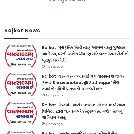
Rajkot News
Rajkot: પ્રાકૃતિક ખેતી તરફ આગળ વધતું ગુજરાત:
આરોગ્ય, ધરતી અને પર્યાવરણ માટે લાભદાયક મેથીની
પ્રાકૃતિક ખેતી
4 days ago
Rajkot: વડનગરના આધ્યાત્મિક વારસાને ઉજાગર
કરવા ‘Shravanotsav@Vadnagar’ રીલ
સ્પર્ધાનો દ્વિતીય તબક્કો આજથી શરૂ
4 days ago
Rajkot: રાજકોટ ખાતે ઇન્ડિયન ઓઇલ કોર્પોરેશન
લિમિટેડ દ્વારા “ઇન્ડેન એક્સ્ટ્રાલાઇટ નાઉ” સેવાનું
લોન્ચિંગ કરાયું
4 days ago
Rajkot: ‘અનંત અનાદિ વડનગર’ થીમની રીલ