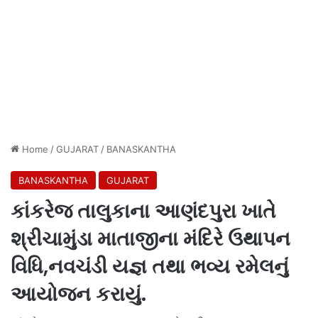
Home
/
GUJARAT
/
BANASKANTHA
BANASKANTHA
GUJARAT
કાંકરેજ તાલુકાના આણંદપુરા ખાતે
શ્રીચામુંડા માતાજીના મંદિરે ઉથાપન
વિધિ,નવચંડી યજ્ઞ તથા ભવ્ય રમેલનું
આયોજન કરાયું.