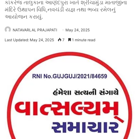
કાંકરેજ તાલુકાના આણંદપુરા ખાતે શ્રીચામુંડા માતાજીના
મંદિરે ઉથાપન વિધિ,નવચંડી યજ્ઞ તથા ભવ્ય રમેલનું
આયોજન કરાયું.
NATAVARLAL PRAJAPATI
May 24, 2025
Last Updated: May 24, 2025
7
1 minute read