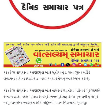
કાંકરેજ તાલુકાના આણંદપુરા ખાતે શ્રીચામુંડા માતાજીના મંદિરે
ઉથાપન વિધિ,નવચંડી યજ્ઞ તથા ભવ્ય રમેલનું આયોજન કરાયું.
કાંકરેજ તાલુકાના આણંદપુરા ખાતે સમસ્ત મેહરીયા પરિવાર પ્રજાપતિ
સમાજ દ્વારા પરમ પૂજ્ય સંતશ્રી ભરતપુરીમહારાજ ગુરૂશ્રી હીરાપુરી
બાપુ,જનસેવા આશ્રમ મોટી ચંદુરની પાવન નિશ્રામાં ભુવાજી