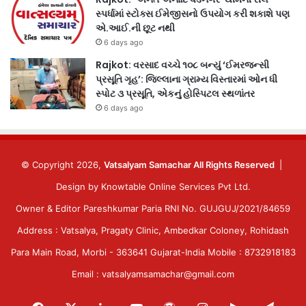
સ્પર્ધામાં સ્ટોક્સ ઈમેજીસનો ઉપયોગ કરી શકાશે પણ
એ.આઈ.ની છૂટ નથી
6 days ago
Rajkot: વરસાદ વચ્ચે ૧૦૮ બન્યું ‘ઈમરજન્સી
પ્રસૂતિ ગૃહ’: જિલ્લાના ગ્રામ્ય વિસ્તારમાં ઓન ધી
સ્પોટ ૩ પ્રસૂતિ, એકનું હોસ્પિટલ સ્થળાંતર
6 days ago
© Copyright 2026,
Vatsalyam Samachar All Rights Reserved
|
Design by
Knowtable Online Services Pvt Ltd.
Owner & Editor Pareshkumar Paria RNI No. GUJGUJ/2021/84659
Address : Vatsalya, Pragaty Clinic, Ambedkar Coloney, Rohidash
Para Main Road, Morbi - 363641 Gujarat-India Mobile : 8732918183
Email : vatsalyamsamachar@gmail.com