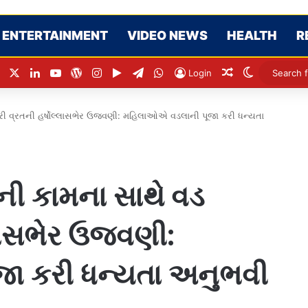
ENTERTAINMENT
VIDEO NEWS
HEALTH
R
Facebook
X
LinkedIn
YouTube
WordPress
Instagram
Google Play
Telegram
WhatsApp
Random Articl
Switch ski
Login
ત્રી વ્રતની હર્ષોલ્લાસભેર ઉજવણી: મહિલાઓએ વડલાની પૂજા કરી ધન્યતા
ની કામના સાથે વડ
્લાસભેર ઉજવણી:
ા કરી ધન્યતા અનુભવી