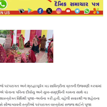
 પરંપરાગત અને શ્રદ્ધાપૂર્વક વડ સાવિત્રીના વ્રતની ઉજવણી કરવામાં
ોતાના પતિના દીર્ઘાયુ અને સુખ-સમૃદ્ધિની કામના સાથે વડ
ષની શાસ્ત્રોક્ત વિધિથી પૂજા-અર્ચના કરી હતી. વહેલી સવારથી જ શહેરાના
 પાસે સૌભાગ્યવતી સ્ત્રીઓ પરંપરાગત વસ્ત્રોમાં સજ્જ થઈને પૂજા