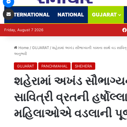
Share via Email
INTERNATIONAL
NATIONAL
GUJARAT
Friday, August 7 2026
Home
/
GUJARAT
/
શહેરામાં અખંડ સૌભાગ્યની કામના સાથે વડ સાવિ
અનુભવી
GUJARAT
PANCHMAHAL
SHEHERA
શહેરામાં અખંડ સૌભાગ્ય
સાવિત્રી વ્રતની હર્ષોલ
મહિલાઓએ વડલાની પૂજ