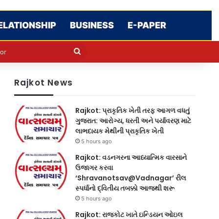
ELATIONSHIP
BUSINESS
E-PAPER
e
n
Search
for
Rajkot News
Rajkot: પ્રાકૃતિક ખેતી તરફ આગળ વધતું
ગુજરાત: આરોગ્ય, ધરતી અને પર્યાવરણ માટે
લાભદાયક મેથીની પ્રાકૃતિક ખેતી
5 hours ago
Rajkot: વડનગરના આધ્યાત્મિક વારસાને
ઉજાગર કરવા
‘Shravanotsav@Vadnagar’ રીલ
સ્પર્ધાનો દ્વિતીય તબક્કો આજથી શરૂ
5 hours ago
Rajkot: રાજકોટ ખાતે ઇન્ડિયન ઓઇલ