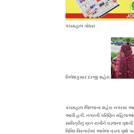
પંચમહાલ ગોધરા
નિલેશકુમાર દરજી શહેરા
પંચમહાલ જિલ્લાના શહેરા નગરમાં આજે
આવી હતી. નગરની પરિણિત મહિલાઓએ પ
સાવિત્રીનું વ્રત રાખીને વડલાના વૃક્
વિવિધ વિસ્તારોમાં આવેલા વડના વૃક્ષો