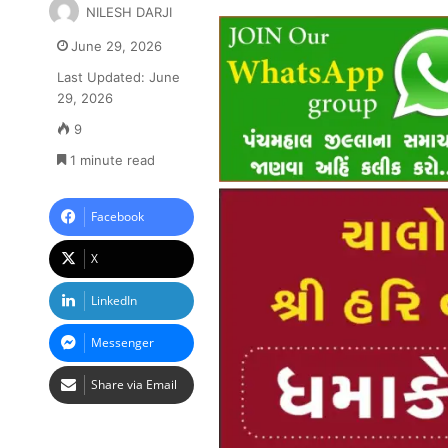
NILESH DARJI
June 29, 2026
Last Updated: June
29, 2026
9
1 minute read
Facebook
X
LinkedIn
Messenger
Share via Email