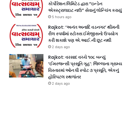
કોર્પોરેશન લિમિટેડ દ્વારા “ઇન્ડેન
એક્સ્ટ્રાલાઇટ નાઉ” સેવાનું લોન્ચિંગ કરાયું
5 hours ago
Rajkot: ‘અનંત અનાદિ વડનગર’ થીમની
રીલ સ્પર્ધામાં સ્ટોક્સ ઈમેજીસનો ઉપયોગ
કરી શકાશે પણ એ.આઈ.ની છૂટ નથી
2 days ago
Rajkot: વરસાદ વચ્ચે ૧૦૮ બન્યું
‘ઈમરજન્સી પ્રસૂતિ ગૃહ’: જિલ્લાના ગ્રામ્ય
વિસ્તારમાં ઓન ધી સ્પોટ ૩ પ્રસૂતિ, એકનું
હોસ્પિટલ સ્થળાંતર
2 days ago