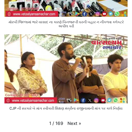
મોરબી જિલ્લામાં ભારે વરસાદ ના કારણે બિનજરૂરી ઘરની બહાર ન નીકળવા કલેક્ટરે
અપીલ કરી
CJP ની સરકારે બે માંગ સ્વીકારી શિક્ષણ મંત્રીના રાજીનામાની માંગ પર કાલે નિર્ણય
Next
»
1
/
169