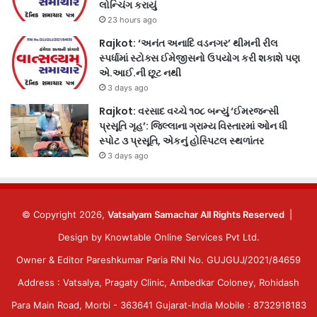
લોન્ચિંગ કરાયું
23 hours ago
Rajkot: ‘અનંત અનાદિ વડનગર’ થીમની રીલ
સ્પર્ધામાં સ્ટોક્સ ઈમેજીસનો ઉપયોગ કરી શકાશે પણ
એ.આઈ.ની છૂટ નથી
3 days ago
Rajkot: વરસાદ વચ્ચે ૧૦૮ બન્યું ‘ઈમરજન્સી
પ્રસૂતિ ગૃહ’: જિલ્લાના ગ્રામ્ય વિસ્તારમાં ઓન ધી
સ્પોટ ૩ પ્રસૂતિ, એકનું હોસ્પિટલ સ્થળાંતર
3 days ago
© Copyright 2026,
Vatsalyam Samachar All Rights Reserved
|
Design by
Knowtable Online Services Pvt Ltd.
Owner & Editor Pareshkumar Paria RNI No. GUJGUJ/2021/84659
Address : Vatsalya, Pragaty Clinic, Ambedkar Coloney, Rohidash
Para Main Road, Morbi - 363641 Gujarat-India Mobile : 8732918183