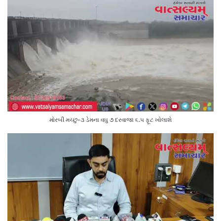
મોરબી મચ્છુ-૩ ડેમના વઘુ ૭ દરવાજા ૬.૫ ફૂટ ખોલાશે