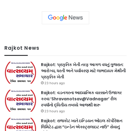
Rajkot News
Rajkot: પ્રાકૃતિક ખેતી તરફ આગળ વધતું ગુજરાત:
આરોગ્ય, ધરતી અને પર્યાવરણ માટે લાભદાયક મેથીની
પ્રાકૃતિક ખેતી
23 hours ago
Rajkot: વડનગરના આધ્યાત્મિક વારસાને ઉજાગર
કરવા ‘Shravanotsav@Vadnagar’ રીલ
સ્પર્ધાનો દ્વિતીય તબક્કો આજથી શરૂ
23 hours ago
Rajkot: રાજકોટ ખાતે ઇન્ડિયન ઓઇલ કોર્પોરેશન
લિમિટેડ દ્વારા “ઇન્ડેન એક્સ્ટ્રાલાઇટ નાઉ” સેવાનું