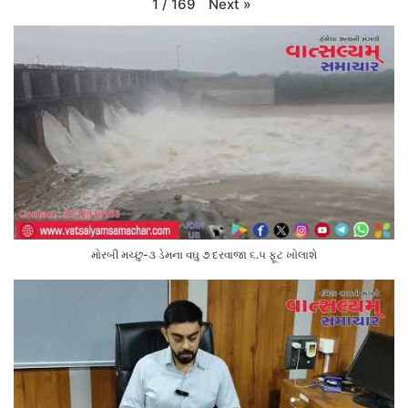
Next
»
1
/
169
મોરબી મચ્છુ-૩ ડેમના વઘુ ૭ દરવાજા ૬.૫ ફૂટ ખોલાશે