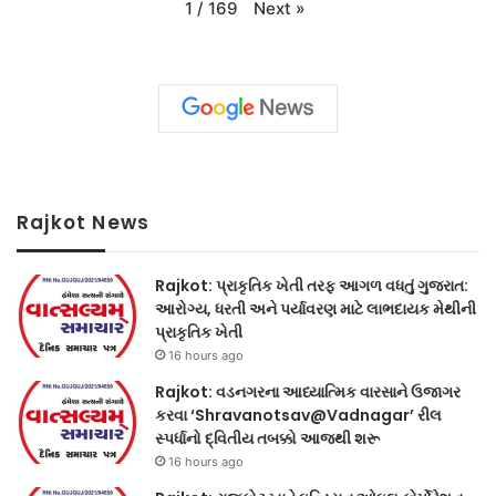
Next
»
1
/
169
Rajkot News
Rajkot: પ્રાકૃતિક ખેતી તરફ આગળ વધતું ગુજરાત:
આરોગ્ય, ધરતી અને પર્યાવરણ માટે લાભદાયક મેથીની
પ્રાકૃતિક ખેતી
16 hours ago
Rajkot: વડનગરના આધ્યાત્મિક વારસાને ઉજાગર
કરવા ‘Shravanotsav@Vadnagar’ રીલ
સ્પર્ધાનો દ્વિતીય તબક્કો આજથી શરૂ
16 hours ago