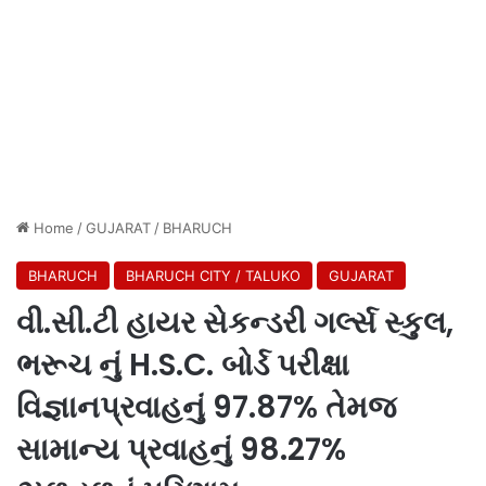
Home
/
GUJARAT
/
BHARUCH
BHARUCH
BHARUCH CITY / TALUKO
GUJARAT
વી.સી.ટી હાયર સેકન્ડરી ગર્લ્સ સ્કુલ,
ભરૂચ નું H.S.C. બોર્ડ પરીક્ષા
વિજ્ઞાનપ્રવાહનું 97.87% તેમજ
સામાન્ય પ્રવાહનું 98.27%