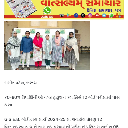
સમીર પટેલ, ભરૂચ
70-80% વિધાર્થિનીઓ વગર ટ્યુશન ક્લાસિસે 12 બોર્ડ પરીક્ષામાં પાસ
થયા.
G.S.E.B. બોર્ડ દ્વારા માર્ચ 2024-25 માં લેવાયેલ ધોરણ 12
વિજ્ઞાનપ્રવાહ અને સામાન્ય પ્રવાહની પરીક્ષાનું પરિણામ તારીખ 05