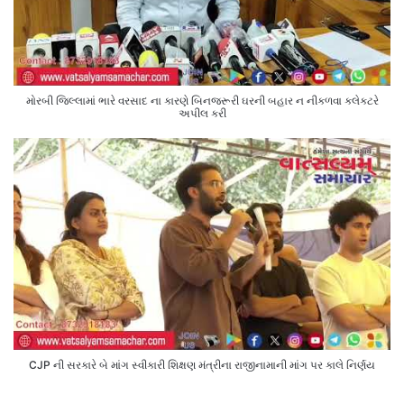
મોરબી જિલ્લામાં ભારે વરસાદ ના કારણે બિનજરૂરી ઘરની બહાર ન નીકળવા કલેક્ટરે
અપીલ કરી
CJP ની સરકારે બે માંગ સ્વીકારી શિક્ષણ મંત્રીના રાજીનામાની માંગ પર કાલે નિર્ણય