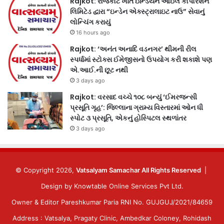
Rajkot: રાજકોટ ખાતે ઇન્ડિયન ઓઇલ કોર્પોરેશન
લિમિટેડ દ્વારા “ઇન્ડેન એક્સ્ટ્રાલાઇટ નાઉ” સેવાનું
લોન્ચિંગ કરાયું
16 hours ago
Rajkot: ‘અનંત અનાદિ વડનગર’ થીમની રીલ
સ્પર્ધામાં સ્ટોક્સ ઈમેજીસનો ઉપયોગ કરી શકાશે પણ
એ.આઈ.ની છૂટ નથી
3 days ago
Rajkot: વરસાદ વચ્ચે ૧૦૮ બન્યું ‘ઈમરજન્સી
પ્રસૂતિ ગૃહ’: જિલ્લાના ગ્રામ્ય વિસ્તારમાં ઓન ધી
સ્પોટ ૩ પ્રસૂતિ, એકનું હોસ્પિટલ સ્થળાંતર
3 days ago
© Copyright 2026,
Vatsalyam Samachar All Rights Reserved
|
Design by
Knowtable Online Services Pvt Ltd.
Owner & Editor Pareshkumar Paria RNI No. GUJGUJ/2021/84659
Address : Vatsalya, Pragaty Clinic, Ambedkar Coloney, Rohidash