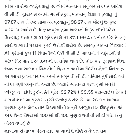
મી મે ના રોજ જાહેર થયું છે. જેમાં ભરૂચના મનુંબર રોડ પર આવેલ
વી.સી.ટી. હાયર સેકન્ડરી ગર્લ્સ સ્કુલ, ભરૂચનું વિજ્ઞાનપ્રવાહ નું
97.87 ટકા તેમજ સામાન્ય પ્રવાહનું 98.27 ટકા જેટલું ઉત્કૃષ્ટ
પરિણામ આવેલ છે. વિજ્ઞાનપ્રવાહમાં શાળાની વિદ્યાર્થીની પટેલ
મિસ્બાહ ઇસ્માઇલ A1 ગ્રેડ સાથે 91.8% ( 99.47 પર્સન્ટાઈલ રેન્ક )
સાથે શાળામાં પ્રથમ ક્રમે ઉત્તીર્ણ થયેલ છે. સમગ્ર ભરૂચ જિલ્લામાં
A1 ગ્રેડમાં કુલ 11 વિધાર્થીઓ પૈકી વી.સી.ટી શાળાની 1 વિદ્યાર્થીની
પટેલ મિસ્બાહ ઇસ્માઇલ નો સમાવેશ થાય છે. કોઈ પણ ટ્યુશન વિના
સ્વયં તથા શાળાના શિક્ષકોની મેહનત અને માર્ગદર્શન હેઠળ મિસ્બાહ
એ આ સફળતા પ્રાપ્ત કરતાં સમગ્ર વી.સી.ટી. પરિવાર હર્ષ સાથે ગર્વ
ની લાગણી અનુભવી રહ્યા છે. જ્યારે સામાન્ય પ્રવાહમાં ખત્રી
અંજુમન ખાલિદહુસેન A1 ગ્રેડ, 92.72% ( 99.55 પર્સન્ટાઈલ રેન્ક )
મેળવી શાળામાં પ્રથમ ક્રમે ઉત્તીર્ણ થયેલ છે. આ ઉપરાંત શાળામાં
પ્રથમ ક્રમ મેળવનાર વિદ્યાર્થીની ખત્રી અંજુમન ખાલિદહુસેન એ
એકાઉન્ટ વિષય માં 100 માં થી 100 ગુણ મેળવી વી સી ટી પરિવારનું
ગૌરવ વધાર્યુ છે.
શાળાના સંચાલક મંડળ દ્વારા શાળાની ઉત્તીર્ણ થયેલ તમામ