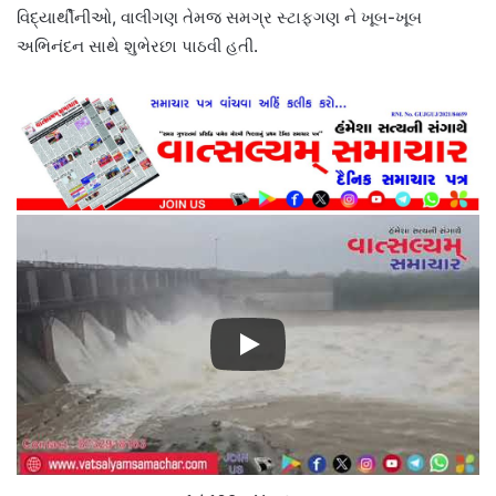
વિદ્યાર્થીનીઓ, વાલીગણ તેમજ સમગ્ર સ્ટાફગણ ને ખૂબ-ખૂબ
અભિનંદન સાથે શુભેરછા પાઠવી હતી.