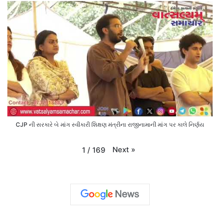
CJP ની સરકારે બે માંગ સ્વીકારી શિક્ષણ મંત્રીના રાજીનામાની માંગ પર કાલે નિર્ણય
Next
»
1
/
169