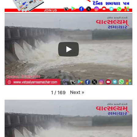
Next
»
1
/
169