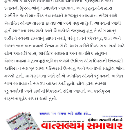
હતા.આ કાર્યક્રમ દરમિયાન વિવિધ યોગાસનો, પ્રાણાયામ અને
ધ્યાનની ક્રિયાઓનું માર્ગદર્શન આપવામાં આવ્યુ હતુ.યોગ દ્વારા
શારીરિક અને માનસિક સ્વાસ્થ્યને મજબૂત બનાવવાના સંદેશ સાથે
નિયમિત યોગાભ્યાસના ફાયદાઓ અંગે પણ માહિતી આપવામાં આવી
હતી.શાળાના સંચાલકો અને શિક્ષકોએ જણાવ્યું હતું કે યોગ માત્ર
શરીરને સ્વસ્થ રાખવાનું સાધન નથી, પરંતુ મનને એકાગ્ર, શાંત અને
સકારાત્મક બનાવવાનો ઉત્તમ માર્ગ છે. ખાસ કરીને દિવ્યાંગ બાળકો માટે
યોગ આત્મવિશ્વાસ, શારીરિક સક્ષમતા અને માનસિક સંતુલન
વિકસાવવામાં મહત્વપૂર્ણ ભૂમિકા ભજવે છે.વિશ્વ યોગ દિવસની ઉજવણી
દરમિયાન સમગ્ર શાળા પરિસરમાં ઉત્સાહ અને આનંદનો માહોલ જોવા
મળ્યો હતો. કાર્યક્રમના અંતે સૌએ નિયમિત યોગને જીવનનો અભિન્ન
ભાગ બનાવવાનો સંકલ્પ વ્યક્ત કર્યો હતો. યોગ દ્વારા સ્વસ્થ
જીવનશૈલી અને સર્વાંગી વિકાસનો સંદેશ આપતો આ કાર્યક્રમ
સફળતાપૂર્વક સંપન્ન થયો હતો.