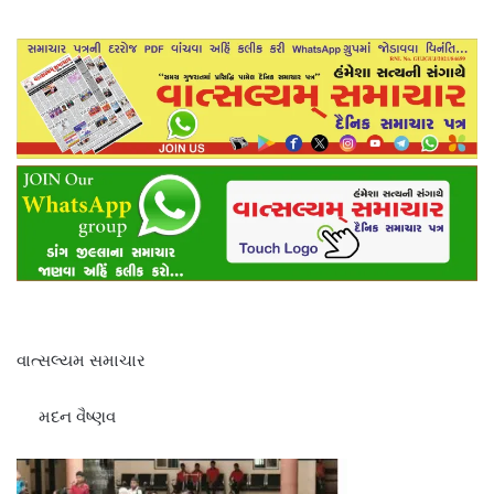
વાત્સલ્યમ સમાચાર
મદન વૈષ્ણવ