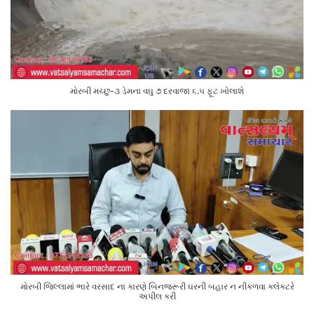
મોરબી મચ્છુ-૩ ડેમના વઘુ ૭ દરવાજા ૬.૫ ફૂટ ખોલાશે
મોરબી જિલ્લામાં ભારે વરસાદ ના કારણે બિનજરૂરી ઘરની બહાર ન નીકળવા કલેક્ટરે
અપીલ કરી