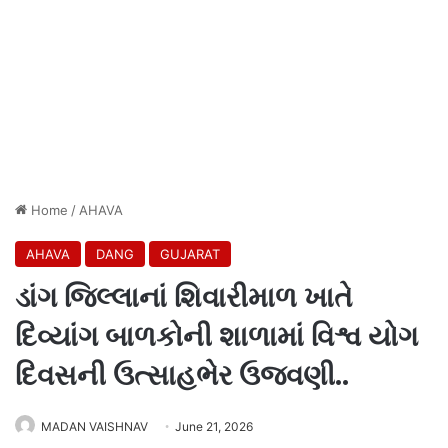
Home
/
AHAVA
AHAVA
DANG
GUJARAT
ડાંગ જિલ્લાનાં શિવારીમાળ ખાતે
દિવ્યાંગ બાળકોની શાળામાં વિશ્વ યોગ
દિવસની ઉત્સાહભેર ઉજવણી..
MADAN VAISHNAV
June 21, 2026