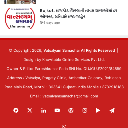
Rajkot: રાજકોટ જિલ્લાની તમામ શાળાઓમાં ૦૧
ઓગસ્ટ, શનિવારે રજા જાહેર
6 days ago
© Copyright 2026,
Vatsalyam Samachar All Rights Reserved
|
Design by
Knowtable Online Services Pvt Ltd.
Owner & Editor Pareshkumar Paria RNI No. GUJGUJ/2021/84659
Address : Vatsalya, Pragaty Clinic, Ambedkar Coloney, Rohidash
Para Main Road, Morbi - 363641 Gujarat-India Mobile : 8732918183
Email : vatsalyamsamachar@gmail.com
Facebook
X
LinkedIn
YouTube
WordPress
Instagram
Google
Tele
Play
WhatsApp