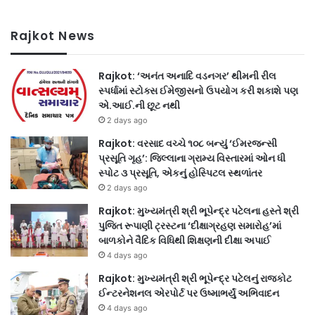
Rajkot News
Rajkot: ‘અનંત અનાદિ વડનગર’ થીમની રીલ
સ્પર્ધામાં સ્ટોક્સ ઈમેજીસનો ઉપયોગ કરી શકાશે પણ
એ.આઈ.ની છૂટ નથી
2 days ago
Rajkot: વરસાદ વચ્ચે ૧૦૮ બન્યું ‘ઈમરજન્સી
પ્રસૂતિ ગૃહ’: જિલ્લાના ગ્રામ્ય વિસ્તારમાં ઓન ધી
સ્પોટ ૩ પ્રસૂતિ, એકનું હોસ્પિટલ સ્થળાંતર
2 days ago
Rajkot: મુખ્યમંત્રી શ્રી ભૂપેન્દ્ર પટેલના હસ્તે શ્રી
પુજિત રૂપાણી ટ્રસ્ટના ‘દીક્ષાગ્રહણ સમારોહ’માં
બાળકોને વૈદિક વિધિથી શિક્ષણની દીક્ષા અપાઈ
4 days ago
Rajkot: મુખ્યમંત્રી શ્રી ભૂપેન્દ્ર પટેલનું રાજકોટ
ઈન્ટરનેશનલ એરપોર્ટ પર ઉષ્માભર્યું અભિવાદન
4 days ago