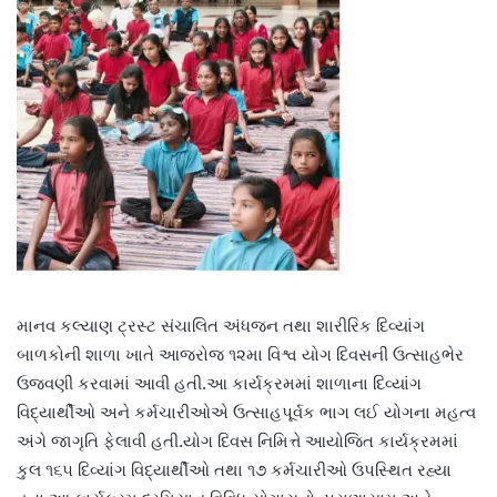
માનવ કલ્યાણ ટ્રસ્ટ સંચાલિત અંધજન તથા શારીરિક દિવ્યાંગ
બાળકોની શાળા ખાતે આજરોજ ૧૨મા વિશ્વ યોગ દિવસની ઉત્સાહભેર
ઉજવણી કરવામાં આવી હતી.આ કાર્યક્રમમાં શાળાના દિવ્યાંગ
વિદ્યાર્થીઓ અને કર્મચારીઓએ ઉત્સાહપૂર્વક ભાગ લઈ યોગના મહત્વ
અંગે જાગૃતિ ફેલાવી હતી.યોગ દિવસ નિમિત્તે આયોજિત કાર્યક્રમમાં
કુલ ૧૬૫ દિવ્યાંગ વિદ્યાર્થીઓ તથા ૧૭ કર્મચારીઓ ઉપસ્થિત રહ્યા