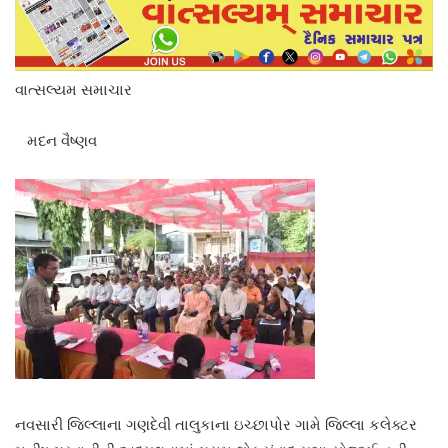
વાત્સલ્યમ સમાચાર
મદન વૈષ્ણવ
નવસારી જિલ્લાના ગણદેવી તાલુકાના ઇચ્છાપોર ગામે જિલ્લા કલેક્ટર