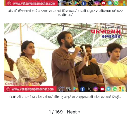
મોરબી જિલ્લામાં ભારે વરસાદ ના કારણે બિનજરૂરી ઘરની બહાર ન નીકળવા કલેક્ટરે
અપીલ કરી
CJP ની સરકારે બે માંગ સ્વીકારી શિક્ષણ મંત્રીના રાજીનામાની માંગ પર કાલે નિર્ણય
Next
»
1
/
169