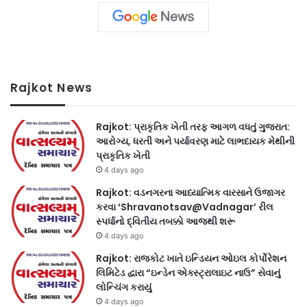
Rajkot News
Rajkot: પ્રાકૃતિક ખેતી તરફ આગળ વધતું ગુજરાત:
આરોગ્ય, ધરતી અને પર્યાવરણ માટે લાભદાયક મેથીની
પ્રાકૃતિક ખેતી
4 days ago
Rajkot: વડનગરના આધ્યાત્મિક વારસાને ઉજાગર
કરવા ‘Shravanotsav@Vadnagar’ રીલ
સ્પર્ધાનો દ્વિતીય તબક્કો આજથી શરૂ
4 days ago
Rajkot: રાજકોટ ખાતે ઇન્ડિયન ઓઇલ કોર્પોરેશન
લિમિટેડ દ્વારા “ઇન્ડેન એક્સ્ટ્રાલાઇટ નાઉ” સેવાનું
લોન્ચિંગ કરાયું
4 days ago