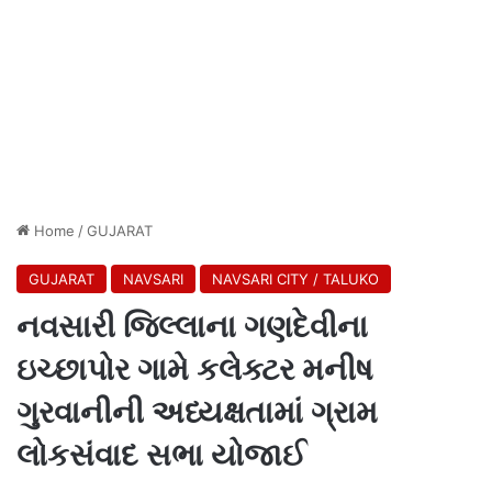
Home
/
GUJARAT
GUJARAT
NAVSARI
NAVSARI CITY / TALUKO
નવસારી જિલ્લાના ગણદેવીના
ઇચ્છાપોર ગામે કલેક્ટર મનીષ
ગુરવાનીની અધ્યક્ષતામાં ગ્રામ
લોકસંવાદ સભા યોજાઈ