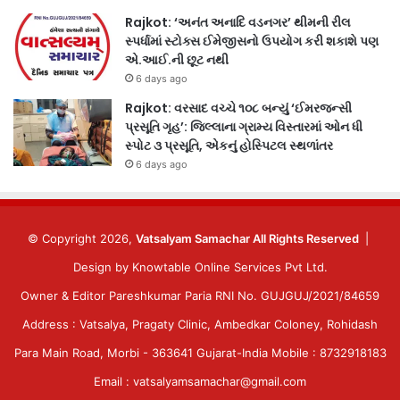
Rajkot: ‘અનંત અનાદિ વડનગર’ થીમની રીલ
સ્પર્ધામાં સ્ટોક્સ ઈમેજીસનો ઉપયોગ કરી શકાશે પણ
એ.આઈ.ની છૂટ નથી
6 days ago
Rajkot: વરસાદ વચ્ચે ૧૦૮ બન્યું ‘ઈમરજન્સી
પ્રસૂતિ ગૃહ’: જિલ્લાના ગ્રામ્ય વિસ્તારમાં ઓન ધી
સ્પોટ ૩ પ્રસૂતિ, એકનું હોસ્પિટલ સ્થળાંતર
6 days ago
© Copyright 2026,
Vatsalyam Samachar All Rights Reserved
|
Design by
Knowtable Online Services Pvt Ltd.
Owner & Editor Pareshkumar Paria RNI No. GUJGUJ/2021/84659
Address : Vatsalya, Pragaty Clinic, Ambedkar Coloney, Rohidash
Para Main Road, Morbi - 363641 Gujarat-India Mobile : 8732918183
Email : vatsalyamsamachar@gmail.com