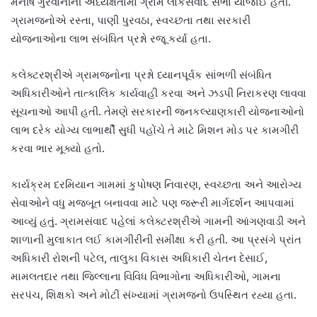
મનીષ ગુરવાનીની અધ્યક્ષતામાં ગ્રામ લોકસંવાદ સભા યોજાઈ હતી.
ગ્રામજનોએ રસ્તા, પાણી પુરવઠા, સ્વચ્છતા તથા સરકારી
યોજનાઓના લાભ સંબંધિત પ્રશ્નો રજૂ કર્યા હતા.
કલેક્ટરશ્રીએ ગ્રામજનોના પ્રશ્નો ધ્યાનપૂર્વક સાંભળી સંબંધિત
અધિકારીઓને તાત્કાલિક કાર્યવાહી કરવા અને ઝડપી નિરાકરણ લાવવા
સૂચનાઓ આપી હતી. તેમણે સરકારની જનકલ્યાણકારી યોજનાઓનો
લાભ દરેક યોગ્ય લાભાર્થી સુધી પહોંચે તે માટે મિશન મોડ પર કામગીરી
કરવા ભાર મૂક્યો હતો.
કાર્યક્રમ દરમિયાન ગામમાં કુપોષણ નિવારણ, સ્વચ્છતા અને આરોગ્ય
સેવાઓને વધુ મજબૂત બનાવવા માટે પણ જરૂરી માર્ગદર્શન આપવામાં
આવ્યું હતું. ગ્રામસંવાદ પહેલાં કલેક્ટરશ્રીએ ગામની આંગણવાડી અને
શાળાની મુલાકાત લઈ કામગીરીની સમીક્ષા કરી હતી. આ પ્રસંગે પ્રાંત
અધિકારી રોશની પટેલ, તાલુકા વિકાસ અધિકારી ચેતન દેસાઈ,
મામલતદાર તથા જિલ્લાના વિવિધ વિભાગોના અધિકારીઓ, ગામના
સરપંચ, શિક્ષકો અને મોટી સંખ્યામાં ગ્રામજનો ઉપસ્થિત રહ્યા હતા.