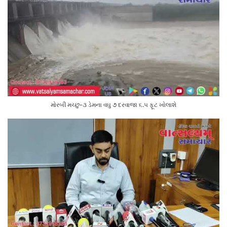
મોરબી મચ્છુ-૩ ડેમના વઘુ ૭ દરવાજા ૬.૫ ફૂટ ખોલાશે