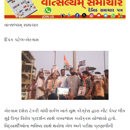
વાત્સલ્યમ્ સમાચાર
દિપક પટેલ-ખેરગામ
ખેરગામ દશેરા ટેકરી ગાંધી સર્કલ ખાતે યુથ કોંગ્રેસ દ્વારા નીટ પેપર લીક
મુદ્દે ઉગ્ર વિરોધ પ્રદર્શન સાથે ચક્કાજામ કાર્યક્રમ યોજાયો હતો.
વિદ્યાર્થીઓના ભવિષ્ય સાથે થયેલા ખેલ અને પરીક્ષા પ્રણાલીની