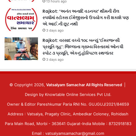
13 hours ago
Rajkot: ‘અનંત અનાદિ વડનગર’ થીમની રીલ
સ્પર્ધામાં સ્ટોક્સ ઈમેજીસનો ઉપયોગ કરી શકાશે પણ
એ.આઈ.ની છૂટ નથી
3 days ago
Rajkot: વરસાદ વચ્ચે ૧૦૮ બન્યું ‘ઈમરજન્સી
પ્રસૂતિ ગૃહ’: જિલ્લાના ગ્રામ્ય વિસ્તારમાં ઓન ધી
સ્પોટ ૩ પ્રસૂતિ, એકનું હોસ્પિટલ સ્થળાંતર
3 days ago
© Copyright 2026,
Vatsalyam Samachar All Rights Reserved
|
Design by
Knowtable Online Services Pvt Ltd.
Owner & Editor Pareshkumar Paria RNI No. GUJGUJ/2021/84659
Address : Vatsalya, Pragaty Clinic, Ambedkar Coloney, Rohidash
Para Main Road, Morbi - 363641 Gujarat-India Mobile : 8732918183
Email : vatsalyamsamachar@gmail.com