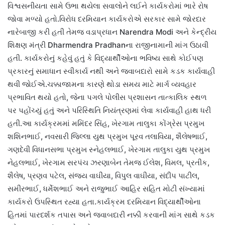
વિશ્વસનીયતા સામે ઉભા થયેલા સવાલોને લઈને કાર્યકરોમાં ભારે રોષ
જોવા મળ્યો હતો.વિરોધ દરમિયાન કાર્યકરોએ સરકાર સામે જોરદાર
નારેબાજી કરી હતી તેમજ વડાપ્રધાન Narendra Modi અને કેન્દ્રીય
શિક્ષણ મંત્રી Dharmendra Pradhanના રાજીનામાની માંગ ઉઠાવી
હતી. કાર્યકરોનું કહેવું હતું કે વિદ્યાર્થીઓના ભવિષ્ય સાથે કોઈપણ
પ્રકારનું સમાધાન સ્વીકાર્ય નથી અને જવાબદારો સામે કડક કાર્યવાહી
થવી જોઈએ.ચક્કાજામના કારણે થોડા સમય માટે માર્ગ વ્યવહાર
પ્રભાવિત થયો હતો, જેના પગલે પોલીસ પ્રશાસન તાત્કાલિક સ્થળ
પર પહોંચ્યું હતું અને પરિસ્થિતિ નિયંત્રણમાં લેવા કાર્યવાહી હાથ ધરી
હતી.આ કાર્યક્રમમાં મમિંદર સિંહ, ખેરગામ તાલુકા કોંગ્રેસ પ્રમુખ
શશિનભાઈ, નવસારી જિલ્લા યુથ પ્રમુખ પૂરવ તલાવિયા, શૈલેષભાઈ,
ગણદેવી વિધાનસભા પ્રમુખ સ્નેહલભાઈ, ખેરગામ તાલુકા યુથ પ્રમુખ
નેહલભાઈ, ખેરગામ સરપંચ ઝરણાબેન તેમજ ઈલેશ, વિમલ, પ્રતીક,
શૈલેષ, પ્રણવ પટેલ, સંજય વાઘીયા, વિપુલ વાઘીયા, સંદીપ પાટીલ,
સમીરભાઈ, ધર્મેશભાઈ અને રાજુભાઈ આહિર સહિત મોટી સંખ્યામાં
કાર્યકરો ઉપસ્થિત રહ્યા હતા.કાર્યક્રમ દરમિયાન વિદ્યાર્થીઓના
હિતમાં પારદર્શક તપાસ અને જવાબદારી નક્કી કરવાની માંગ સાથે કડક