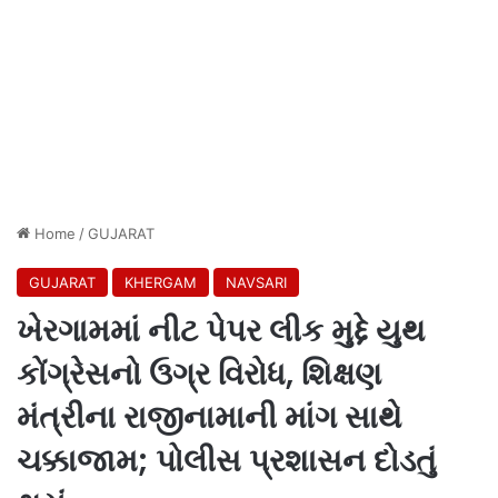
Home
/
GUJARAT
GUJARAT
KHERGAM
NAVSARI
ખેરગામમાં નીટ પેપર લીક મુદ્દે યુથ
કોંગ્રેસનો ઉગ્ર વિરોધ, શિક્ષણ
મંત્રીના રાજીનામાની માંગ સાથે
ચક્કાજામ; પોલીસ પ્રશાસન દોડતું