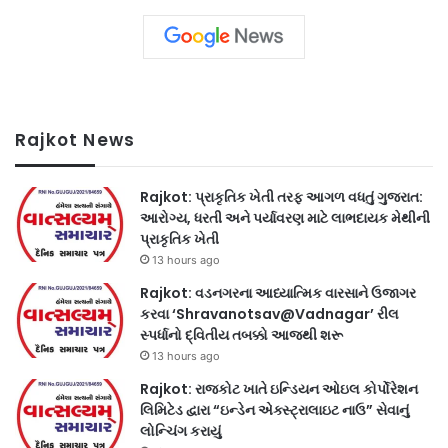
Rajkot News
Rajkot: પ્રાકૃતિક ખેતી તરફ આગળ વધતું ગુજરાત:
આરોગ્ય, ધરતી અને પર્યાવરણ માટે લાભદાયક મેથીની
પ્રાકૃતિક ખેતી
13 hours ago
Rajkot: વડનગરના આધ્યાત્મિક વારસાને ઉજાગર
કરવા ‘Shravanotsav@Vadnagar’ રીલ
સ્પર્ધાનો દ્વિતીય તબક્કો આજથી શરૂ
13 hours ago
Rajkot: રાજકોટ ખાતે ઇન્ડિયન ઓઇલ કોર્પોરેશન
લિમિટેડ દ્વારા “ઇન્ડેન એક્સ્ટ્રાલાઇટ નાઉ” સેવાનું
લોન્ચિંગ કરાયું