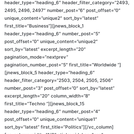
header_type=”heading_6″ header_filter_category=”2493,
2495, 2496, 2497″ number_post=”6″ post_offset=”0″
unique_content=”unique2″ sort_by=”latest”
first_title=”Business”][jnews_block_1
header_type=”heading_6″ number_post=”5″
post_offset=”0″ unique_content=”unique2″
sort_by=”latest” excerpt_length=”20″
pagination_mode=”nextprev”
pagination_number_post=”5″ first_title=”Worldwide “]
[jnews_block_5 header_type=”heading_6″
header_filter_category=”2503, 2504, 2505, 2506″
number_post=”3″ post_offset=”0″ sort_by=”latest”
excerpt_length=”20″ column_width=”8″
first_title=”Techno “][jnews_block_15
header_type=”heading_6″ number_post=”4″
post_offset=”0″ unique_content=”unique1″
sort_by=”latest” first_title=”Politics”][/vc_column]