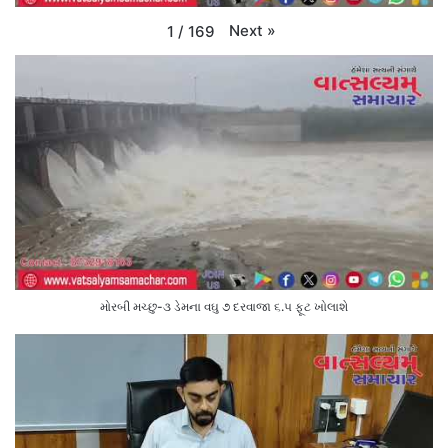
Next
»
1
/
169
મોરબી મચ્છુ-૩ ડેમના વઘુ ૭ દરવાજા ૬.૫ ફૂટ ખોલાશે