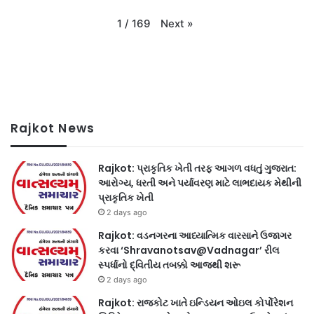
Next
»
1
/
169
Rajkot News
Rajkot: પ્રાકૃતિક ખેતી તરફ આગળ વધતું ગુજરાત:
આરોગ્ય, ધરતી અને પર્યાવરણ માટે લાભદાયક મેથીની
પ્રાકૃતિક ખેતી
2 days ago
Rajkot: વડનગરના આધ્યાત્મિક વારસાને ઉજાગર
કરવા ‘Shravanotsav@Vadnagar’ રીલ
સ્પર્ધાનો દ્વિતીય તબક્કો આજથી શરૂ
2 days ago
Rajkot: રાજકોટ ખાતે ઇન્ડિયન ઓઇલ કોર્પોરેશન