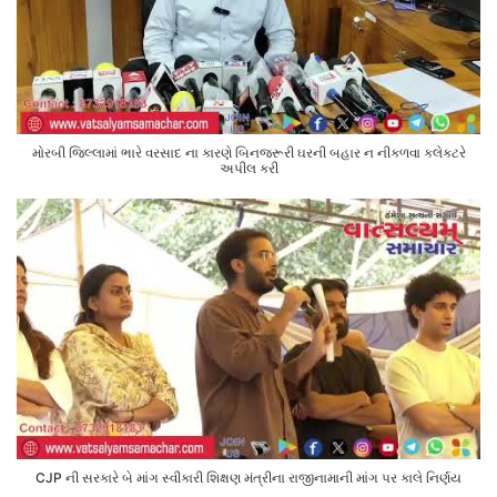
મોરબી જિલ્લામાં ભારે વરસાદ ના કારણે બિનજરૂરી ઘરની બહાર ન નીકળવા કલેક્ટરે
અપીલ કરી
CJP ની સરકારે બે માંગ સ્વીકારી શિક્ષણ મંત્રીના રાજીનામાની માંગ પર કાલે નિર્ણય