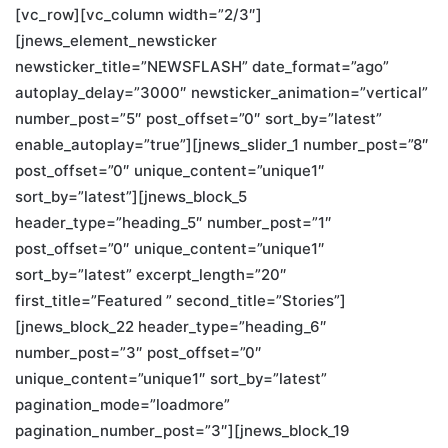
[vc_row][vc_column width=”2/3″]
[jnews_element_newsticker
newsticker_title=”NEWSFLASH” date_format=”ago”
autoplay_delay=”3000″ newsticker_animation=”vertical”
number_post=”5″ post_offset=”0″ sort_by=”latest”
enable_autoplay=”true”][jnews_slider_1 number_post=”8″
post_offset=”0″ unique_content=”unique1″
sort_by=”latest”][jnews_block_5
header_type=”heading_5″ number_post=”1″
post_offset=”0″ unique_content=”unique1″
sort_by=”latest” excerpt_length=”20″
first_title=”Featured ” second_title=”Stories”]
[jnews_block_22 header_type=”heading_6″
number_post=”3″ post_offset=”0″
unique_content=”unique1″ sort_by=”latest”
pagination_mode=”loadmore”
pagination_number_post=”3″][jnews_block_19