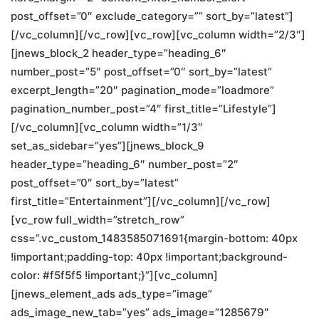
post_offset=”0″ exclude_category=”” sort_by=”latest”]
[/vc_column][/vc_row][vc_row][vc_column width=”2/3″]
[jnews_block_2 header_type=”heading_6″
number_post=”5″ post_offset=”0″ sort_by=”latest”
excerpt_length=”20″ pagination_mode=”loadmore”
pagination_number_post=”4″ first_title=”Lifestyle”]
[/vc_column][vc_column width=”1/3″
set_as_sidebar=”yes”][jnews_block_9
header_type=”heading_6″ number_post=”2″
post_offset=”0″ sort_by=”latest”
first_title=”Entertainment”][/vc_column][/vc_row]
[vc_row full_width=”stretch_row”
css=”.vc_custom_1483585071691{margin-bottom: 40px
!important;padding-top: 40px !important;background-
color: #f5f5f5 !important;}”][vc_column]
[jnews_element_ads ads_type=”image”
ads_image_new_tab=”yes” ads_image=”1285679″