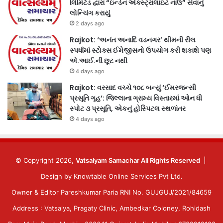
લિમિટેડ દ્વારા “ઇન્ડેન એક્સ્ટ્રાલાઇટ નાઉ” સેવાનું
લોન્ચિંગ કરાયું
2 days ago
Rajkot: ‘અનંત અનાદિ વડનગર’ થીમની રીલ
સ્પર્ધામાં સ્ટોક્સ ઈમેજીસનો ઉપયોગ કરી શકાશે પણ
એ.આઈ.ની છૂટ નથી
4 days ago
Rajkot: વરસાદ વચ્ચે ૧૦૮ બન્યું ‘ઈમરજન્સી
પ્રસૂતિ ગૃહ’: જિલ્લાના ગ્રામ્ય વિસ્તારમાં ઓન ધી
સ્પોટ ૩ પ્રસૂતિ, એકનું હોસ્પિટલ સ્થળાંતર
4 days ago
© Copyright 2026,
Vatsalyam Samachar All Rights Reserved
|
Design by
Knowtable Online Services Pvt Ltd.
Owner & Editor Pareshkumar Paria RNI No. GUJGUJ/2021/84659
Address : Vatsalya, Pragaty Clinic, Ambedkar Coloney, Rohidash