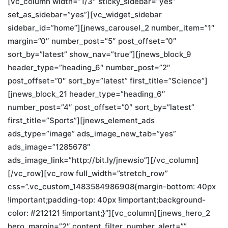
[vc_column width=”1/3″ sticky_sidebar=”yes”
set_as_sidebar=”yes”][vc_widget_sidebar
sidebar_id=”home”][jnews_carousel_2 number_item=”1″
margin=”0″ number_post=”5″ post_offset=”0″
sort_by=”latest” show_nav=”true”][jnews_block_9
header_type=”heading_6″ number_post=”2″
post_offset=”0″ sort_by=”latest” first_title=”Science”]
[jnews_block_21 header_type=”heading_6″
number_post=”4″ post_offset=”0″ sort_by=”latest”
first_title=”Sports”][jnews_element_ads
ads_type=”image” ads_image_new_tab=”yes”
ads_image=”1285678″
ads_image_link=”http://bit.ly/jnewsio”][/vc_column]
[/vc_row][vc_row full_width=”stretch_row”
css=”.vc_custom_1483584986908{margin-bottom: 40px
!important;padding-top: 40px !important;background-
color: #212121 !important;}”][vc_column][jnews_hero_2
hero_margin=”2″ content_filter_number_alert=””