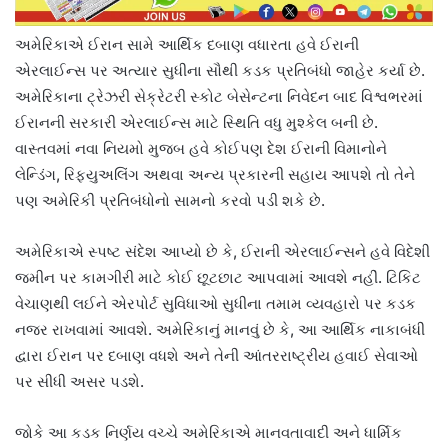
અમેરિકાએ ઈરાન સામે આર્થિક દબાણ વધારતા હવે ઈરાની
એરલાઈન્સ પર અત્યાર સુધીના સૌથી કડક પ્રતિબંધો જાહેર કર્યા છે.
અમેરિકાના ટ્રેઝરી સેક્રેટરી સ્કોટ બેસેન્ટના નિવેદન બાદ વિશ્વભરમાં
ઈરાનની સરકારી એરલાઈન્સ માટે સ્થિતિ વધુ મુશ્કેલ બની છે.
વાસ્તવમાં નવા નિયમો મુજબ હવે કોઈપણ દેશ ઈરાની વિમાનોને
લેન્ડિંગ, રિફ્યુઅલિંગ અથવા અન્ય પ્રકારની સહાય આપશે તો તેને
પણ અમેરિકી પ્રતિબંધોનો સામનો કરવો પડી શકે છે.
અમેરિકાએ સ્પષ્ટ સંદેશ આપ્યો છે કે, ઈરાની એરલાઈન્સને હવે વિદેશી
જમીન પર કામગીરી માટે કોઈ છૂટછાટ આપવામાં આવશે નહીં. ટિકિટ
વેચાણથી લઈને એરપોર્ટ સુવિધાઓ સુધીના તમામ વ્યવહારો પર કડક
નજર રાખવામાં આવશે. અમેરિકાનું માનવું છે કે, આ આર્થિક નાકાબંધી
દ્વારા ઈરાન પર દબાણ વધશે અને તેની આંતરરાષ્ટ્રીય હવાઈ સેવાઓ
પર સીધી અસર પડશે.
જોકે આ કડક નિર્ણય વચ્ચે અમેરિકાએ માનવતાવાદી અને ધાર્મિક