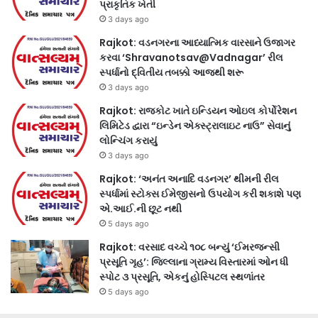
પ્રાકૃતિક ખેતી
3 days ago
Rajkot: વડનગરના આધ્યાત્મિક વારસાને ઉજાગર
કરવા ‘Shravanotsav@Vadnagar’ રીલ
સ્પર્ધાનો દ્વિતીય તબક્કો આજથી શરૂ
3 days ago
Rajkot: રાજકોટ ખાતે ઇન્ડિયન ઓઇલ કોર્પોરેશન
લિમિટેડ દ્વારા “ઇન્ડેન એક્સ્ટ્રાલાઇટ નાઉ” સેવાનું
લોન્ચિંગ કરાયું
3 days ago
Rajkot: ‘અનંત અનાદિ વડનગર’ થીમની રીલ
સ્પર્ધામાં સ્ટોક્સ ઈમેજીસનો ઉપયોગ કરી શકાશે પણ
એ.આઈ.ની છૂટ નથી
5 days ago
Rajkot: વરસાદ વચ્ચે ૧૦૮ બન્યું ‘ઈમરજન્સી
પ્રસૂતિ ગૃહ’: જિલ્લાના ગ્રામ્ય વિસ્તારમાં ઓન ધી
સ્પોટ ૩ પ્રસૂતિ, એકનું હોસ્પિટલ સ્થળાંતર
5 days ago