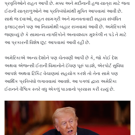
પ્રવૃત્તિઓને રાહત આપી છે. મક્કા અને મદીનાની હજ યાત્રા માટે જતા
ઈરાની યાત્રાળુઓને આ પ્રતિબંધોમાંથી મુક્તિ આપવામાં આવી છે.
સાથે જ દવાઓ, રાહત સામગ્રી અને માનવતાવાદી સહાય સંબંધિત
ફ્લાઇટ્સને પણ આ નિયમોથી બહાર રાખવામાં આવી છે. અમેરિકાએ
જણાવ્યું છે કે સામાન્ય નાગરિકોને અનાવશ્યક મુશ્કેલી ન પડે તે માટે
આ પ્રકારની વિશેષ છૂટ આપવામાં આવી રહી છે.
અમેરિકાએ અન્ય દેશોને પણ ચેતવણી આપી છે કે, જો કોઈ દેશ
અથવા એજન્સી ઈરાની વિમાનોને ઈંધણ પૂરું પાડશે, એરપોર્ટ સુવિધા
આપશે અથવા ટિકિટ વેચાણમાં સહયોગ કરશે તો તેના સામે પણ
આર્થિક પ્રતિબંધો લગાવવામાં આવશે. આ પગલાં દ્વારા અમેરિકા
ઈરાનને વૈશ્વિક સ્તરે વધુ એકલું પાડવાનો પ્રયાસ કરી રહ્યું છે.