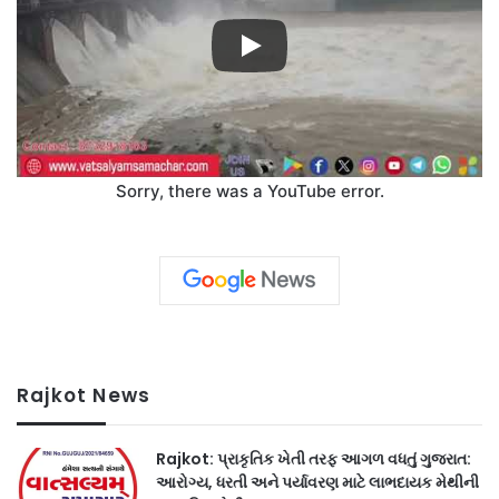
Sorry, there was a YouTube error.
Rajkot News
Rajkot: પ્રાકૃતિક ખેતી તરફ આગળ વધતું ગુજરાત:
આરોગ્ય, ધરતી અને પર્યાવરણ માટે લાભદાયક મેથીની