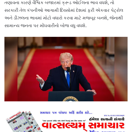
તણાવના કારણે વૈશ્વિક બજારમાં ક્રૂડ ઓઈલના ભાવ વધશે, તો
સરકારી તેલ કંપનીઓ આગામી દિવસોમાં દેશમાં ફરી એકવાર પેટ્રોલ
અને ડીઝલના ભાવમાં મોટો વધારો કરવા માટે મજબૂર બનશે, જેનાથી
સામાન્ય જનતા પર મોંઘવારીનો બોજ વધુ વધશે.