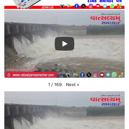
Next
»
1
/
169