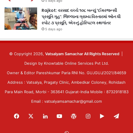
5 days ago
Rajkot: વરસાદ વચ્ચે ૧૦૮ બન્યું ‘ઈમરજન્સી
પ્રસૂતિ ગૃહ’: જિલ્લાના ગ્રામ્ય વિસ્તારમાં ઓન ધી
સ્પોટ ૩ પ્રસૂતિ, એકનું હોસ્પિટલ સ્થળાંતર
5 days ago
© Copyright 2026,
Vatsalyam Samachar All Rights Reserved
|
Design by
Knowtable Online Services Pvt Ltd.
Owner & Editor Pareshkumar Paria RNI No. GUJGUJ/2021/84659
Address : Vatsalya, Pragaty Clinic, Ambedkar Coloney, Rohidash
Para Main Road, Morbi - 363641 Gujarat-India Mobile : 8732918183
Email : vatsalyamsamachar@gmail.com
Facebook
X
LinkedIn
YouTube
WordPress
Instagram
Google
Tele
Play
WhatsApp