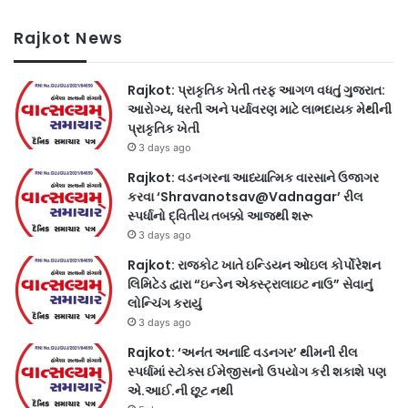
Rajkot News
Rajkot: પ્રાકૃતિક ખેતી તરફ આગળ વધતું ગુજરાત:
આરોગ્ય, ધરતી અને પર્યાવરણ માટે લાભદાયક મેથીની
પ્રાકૃતિક ખેતી
3 days ago
Rajkot: વડનગરના આધ્યાત્મિક વારસાને ઉજાગર
કરવા ‘Shravanotsav@Vadnagar’ રીલ
સ્પર્ધાનો દ્વિતીય તબક્કો આજથી શરૂ
3 days ago
Rajkot: રાજકોટ ખાતે ઇન્ડિયન ઓઇલ કોર્પોરેશન
લિમિટેડ દ્વારા “ઇન્ડેન એક્સ્ટ્રાલાઇટ નાઉ” સેવાનું
લોન્ચિંગ કરાયું
3 days ago
Rajkot: ‘અનંત અનાદિ વડનગર’ થીમની રીલ
સ્પર્ધામાં સ્ટોક્સ ઈમેજીસનો ઉપયોગ કરી શકાશે પણ
એ.આઈ.ની છૂટ નથી