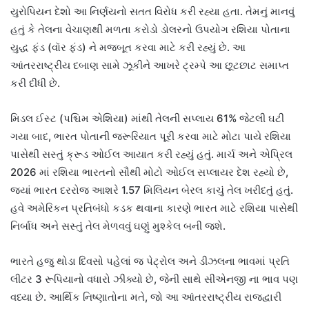
યુરોપિયન દેશો આ નિર્ણયનો સતત વિરોધ કરી રહ્યા હતા. તેમનું માનવું
હતું કે તેલના વેચાણથી મળતા કરોડો ડોલરનો ઉપયોગ રશિયા પોતાના
યુદ્ધ ફંડ (વૉર ફંડ) ને મજબૂત કરવા માટે કરી રહ્યું છે. આ
આંતરરાષ્ટ્રીય દબાણ સામે ઝૂકીને આખરે ટ્રમ્પે આ છૂટછાટ સમાપ્ત
કરી દીધી છે.
મિડલ ઈસ્ટ (પશ્ચિમ એશિયા) માંથી તેલની સપ્લાય 61% જેટલી ઘટી
ગયા બાદ, ભારત પોતાની જરૂરિયાત પૂરી કરવા માટે મોટા પાયે રશિયા
પાસેથી સસ્તું ક્રૂડ ઓઈલ આયાત કરી રહ્યું હતું. માર્ચ અને એપ્રિલ
2026 માં રશિયા ભારતનો સૌથી મોટો ઓઈલ સપ્લાયર દેશ રહ્યો છે,
જ્યાં ભારત દરરોજ આશરે 1.57 મિલિયન બેરલ કાચું તેલ ખરીદતું હતું.
હવે અમેરિકન પ્રતિબંધો કડક થવાના કારણે ભારત માટે રશિયા પાસેથી
નિર્બાધ અને સસ્તું તેલ મેળવવું ઘણું મુશ્કેલ બની જશે.
ભારતે હજુ થોડા દિવસો પહેલાં જ પેટ્રોલ અને ડીઝલના ભાવમાં પ્રતિ
લીટર 3 રૂપિયાનો વધારો ઝીંક્યો છે, જેની સાથે સીએનજી ના ભાવ પણ
વધ્યા છે. આર્થિક નિષ્ણાતોના મતે, જો આ આંતરરાષ્ટ્રીય રાજદ્વારી