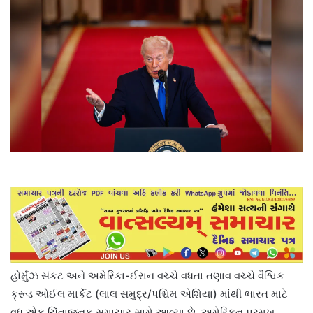
હોર્મુઝ સંકટ અને અમેરિકા-ઈરાન વચ્ચે વધતા તણાવ વચ્ચે વૈશ્વિક
ક્રૂડ ઓઈલ માર્કેટ (લાલ સમુદ્ર/પશ્ચિમ એશિયા) માંથી ભારત માટે
વધુ એક ચિંતાજનક સમાચાર સામે આવ્યા છે. અમેરિકન પ્રમુખ