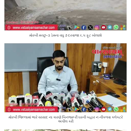
મોરબી મચ્છુ-૩ ડેમના વઘુ ૭ દરવાજા ૬.૫ ફૂટ ખોલાશે
મોરબી જિલ્લામાં ભારે વરસાદ ના કારણે બિનજરૂરી ઘરની બહાર ન નીકળવા કલેક્ટરે
અપીલ કરી