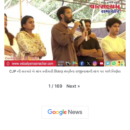
CJP ની સરકારે બે માંગ સ્વીકારી શિક્ષણ મંત્રીના રાજીનામાની માંગ પર કાલે નિર્ણય
Next
»
1
/
169