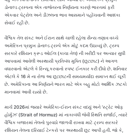
ડોનાલ્ડ ટ્રમ્પના એક તાજેતરના નિર્ણયના કારણે ભારતમાં ફરી
એકવાર પેટ્રોલ અને ડીઝલના ભાવ આસમાને પહોંચવાની આશંકા
સેવાઈ રહી છે.
વૈશ્વિક તેલ સંકટ અને ઈરાન સાથે ચાલી રહેલા સૈન્ય તણાવ વચ્ચે
અમેરિકન પ્રમુખ ડોનાલ્ડ ટ્રમ્પે એક મોટું કદમ ઉઠાવ્યું છે. ટ્રમ્પ
સરકારે રશિયન ક્રૂડ ઓઈલ (કાચા તેલ) ની ખરીદી પર અત્યાર સુધી
આપવામાં આવેલી અસ્થાયી પ્રતિબંધ મુક્તિ (છૂટછાટ) ને આગળ
વધારવાનો એટલે કે રિન્યૂ કરવાનો સ્પષ્ટ ઈનકાર કરી દીધો છે. શનિવાર
એટલે કે 16 મે ના રોજ આ છૂટછાટની સમયમર્યાદા સમાપ્ત થઈ ચૂકી
છે. અમેરિકાના આ નિર્ણયને ભારત માટે એક બહુ મોટો આર્થિક ઝટકો
માનવામાં આવી રહ્યો છે.
માર્ચ 2026માં જ્યારે અમેરિકા-ઈરાન સંકટ વધ્યું અને ‘સ્ટ્રેટ ઓફ
હોર્મુઝ’ (Strait of Hormuz) માં નાકાબંધી જેવી સ્થિતિ સર્જાઈ, ત્યારે
વૈશ્વિક બજારમાં તેલનો પુરવઠો જાળવી રાખવા માટે ટ્રમ્પ સરકારે
રશિયન તેલના દરિયાઈ ટેન્કરો પર અસ્થાયી છૂટ આપી હતી. જો કે,