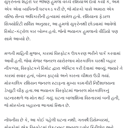
યુક્રેનના શહેરો પર ભીષણ હુમલા વચ્ચે રશિયાએ દાવો કર્યો કે, અમે
એક એવા વ્યક્તિની ધરપકડ કરી છે, જે મૉસ્કો પાસે અમારા એક
વરિષ્ઠ સૈન્ય અધિકારીની હત્યામાં સામેલ હતો. રશિયાના ફેડરલ
સિક્યોરિટી સર્વિસ અનુસાર, આ હુમલો યુક્રેનથી છોડવામાં આવેલો
રિમોટ-કંટ્રોલ કાર બોમ્બ હતો. જેનો ભયાનક હુમલાનો વીડિયો પણ
સામે આવ્યો છે.
મળતી માહિતી મુજબ, કારમાં વિસ્ફોટક ઉપકરણ ભરીને પાર્ક કરવામાં
આવી હતી. જેવા મેજર જનરલ યારોસ્લાવ મોસ્કાલિક ઘરથી બહાર
નીકળ્યા, વિસ્ફોટકને રિમોટ દ્વારા એક્ટિવ કરી દેવામાં આવ્યું. જ્યારે તે
કારમાં સવાર હતાં, બોમ્બ ફાટ્યો અને કારના ચીથરા ઉડી ગયાં.
મોસ્કાલિક રશિયન જનરલ સ્ટાફના મુખ્ય કામગીરી નિર્દેશાલયના
ડેપ્યુટી ચીફ હતા.આ ભયાનક વિસ્ફોટમાં જનરલ મોસ્કાલિકનું
ઘટનાસ્થળે જ મોત થઈ ગયું. ઘટના બાલાશિખા વિસ્તારમાં બની હતી,
જે મૉસ્કોના બહારના ભાગમાં સ્થિત છે.
નોંધનીય છે કે, આ કોઈ પહેલી ઘટના નથી. ગતવર્ષે ડિસેમ્બરમાં,
મોસ્કોમાં એક વિસ્ફોટમાં લેફ્ટનન્ટ જનરલ ઇગોર કિરીલોવ અને