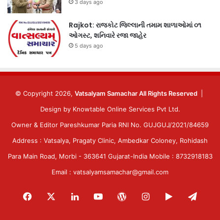
3 days ago
Rajkot: રાજકોટ જિલ્લાની તમામ શાળાઓમાં ૦૧
ઓગસ્ટ, શનિવારે રજા જાહેર
5 days ago
© Copyright 2026,
Vatsalyam Samachar All Rights Reserved
|
Design by
Knowtable Online Services Pvt Ltd.
Owner & Editor Pareshkumar Paria RNI No. GUJGUJ/2021/84659
Address : Vatsalya, Pragaty Clinic, Ambedkar Coloney, Rohidash
Para Main Road, Morbi - 363641 Gujarat-India Mobile : 8732918183
Email : vatsalyamsamachar@gmail.com
Facebook
X
LinkedIn
YouTube
WordPress
Instagram
Google
Tele
Play