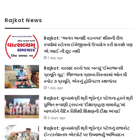
Rajkot News
Rajkot: ‘અનંત અનાદિ વડનગર’ થીમની રીલ
સ્પર્ધામાં સ્ટોક્સ ઈમેજીસનો ઉપયોગ કરી શકાશે પણ
એ.આઈ.ની છૂટ નથી
1 day ago
Rajkot: વરસાદ વચ્ચે ૧૦૮ બન્યું ‘ઈમરજન્સી
પ્રસૂતિ ગૃહ’: જિલ્લાના ગ્રામ્ય વિસ્તારમાં ઓન ધી
સ્પોટ ૩ પ્રસૂતિ, એકનું હોસ્પિટલ સ્થળાંતર
1 day ago
Rajkot: મુખ્યમંત્રી શ્રી ભૂપેન્દ્ર પટેલના હસ્તે શ્રી
પુજિત રૂપાણી ટ્રસ્ટના ‘દીક્ષાગ્રહણ સમારોહ’માં
બાળકોને વૈદિક વિધિથી શિક્ષણની દીક્ષા અપાઈ
3 days ago
Rajkot: મુખ્યમંત્રી શ્રી ભૂપેન્દ્ર પટેલનું રાજકોટ
ઈન્ટરનેશનલ એરપોર્ટ પર ઉષ્માભર્યું અભિવાદન