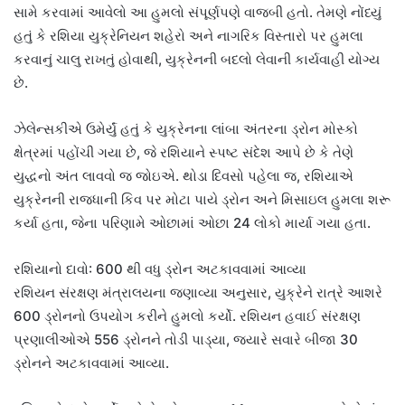
સામે કરવામાં આવેલો આ હુમલો સંપૂર્ણપણે વાજબી હતો. તેમણે નોંધ્યું
હતું કે રશિયા યુક્રેનિયન શહેરો અને નાગરિક વિસ્તારો પર હુમલા
કરવાનું ચાલુ રાખતું હોવાથી, યુક્રેનની બદલો લેવાની કાર્યવાહી યોગ્ય
છે.
ઝેલેન્સકીએ ઉમેર્યું હતું કે યુક્રેનના લાંબા અંતરના ડ્રોન મોસ્કો
ક્ષેત્રમાં પહોંચી ગયા છે, જે રશિયાને સ્પષ્ટ સંદેશ આપે છે કે તેણે
યુદ્ધનો અંત લાવવો જ જોઇએ. થોડા દિવસો પહેલા જ, રશિયાએ
યુક્રેનની રાજધાની કિવ પર મોટા પાયે ડ્રોન અને મિસાઇલ હુમલા શરૂ
કર્યા હતા, જેના પરિણામે ઓછામાં ઓછા 24 લોકો માર્યા ગયા હતા.
રશિયાનો દાવો: 600 થી વધુ ડ્રોન અટકાવવામાં આવ્યા
રશિયન સંરક્ષણ મંત્રાલયના જણાવ્યા અનુસાર, યુક્રેને રાત્રે આશરે
600 ડ્રોનનો ઉપયોગ કરીને હુમલો કર્યો. રશિયન હવાઈ સંરક્ષણ
પ્રણાલીઓએ 556 ડ્રોનને તોડી પાડ્યા, જ્યારે સવારે બીજા 30
ડ્રોનને અટકાવવામાં આવ્યા.