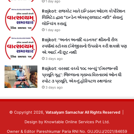
1 day ago
Rajkot: રાજકોટ ખાતે ઇન્ડિયન ઓઇલ કોર્પોરેશન
લિમિટેડ દ્વારા “ઇન્ડેન એક્સ્ટ્રાલાઇટ નાઉ” સેવાનું
લોન્ચિંગ કરાયું
1 day ago
Rajkot: ‘અનંત અનાદિ વડનગર’ થીમની રીલ
સ્પર્ધામાં સ્ટોક્સ ઈમેજીસનો ઉપયોગ કરી શકાશે પણ
એ.આઈ.ની છૂટ નથી
3 days ago
Rajkot: વરસાદ વચ્ચે ૧૦૮ બન્યું ‘ઈમરજન્સી
પ્રસૂતિ ગૃહ’: જિલ્લાના ગ્રામ્ય વિસ્તારમાં ઓન ધી
સ્પોટ ૩ પ્રસૂતિ, એકનું હોસ્પિટલ સ્થળાંતર
3 days ago
© Copyright 2026,
Vatsalyam Samachar All Rights Reserved
|
Design by
Knowtable Online Services Pvt Ltd.
Owner & Editor Pareshkumar Paria RNI No. GUJGUJ/2021/84659