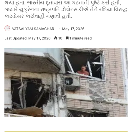
થયા હતા. ભારતીય દૂતાવાસે આ ઘટનાની પુષ્ટિ કરી હતી,
જ્યારે યુક્રેનના રાષ્ટ્રપતિ ઝેલેન્સકીએ તેને રશિયા વિરુદ્ધ
કાયદેસર કાર્યવાહી ગણાવી હતી.
VATSALYAM SAMACHAR
May 17, 2026
Last Updated: May 17, 2026
10
1 minute read