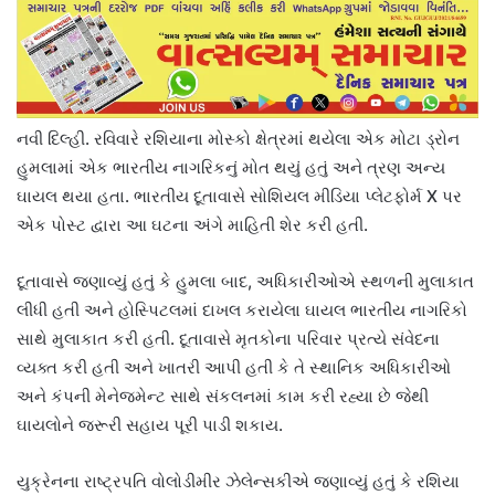
નવી દિલ્હી. રવિવારે રશિયાના મોસ્કો ક્ષેત્રમાં થયેલા એક મોટા ડ્રોન
હુમલામાં એક ભારતીય નાગરિકનું મોત થયું હતું અને ત્રણ અન્ય
ઘાયલ થયા હતા. ભારતીય દૂતાવાસે સોશિયલ મીડિયા પ્લેટફોર્મ X પર
એક પોસ્ટ દ્વારા આ ઘટના અંગે માહિતી શેર કરી હતી.
દૂતાવાસે જણાવ્યું હતું કે હુમલા બાદ, અધિકારીઓએ સ્થળની મુલાકાત
લીધી હતી અને હોસ્પિટલમાં દાખલ કરાયેલા ઘાયલ ભારતીય નાગરિકો
સાથે મુલાકાત કરી હતી. દૂતાવાસે મૃતકોના પરિવાર પ્રત્યે સંવેદના
વ્યક્ત કરી હતી અને ખાતરી આપી હતી કે તે સ્થાનિક અધિકારીઓ
અને કંપની મેનેજમેન્ટ સાથે સંકલનમાં કામ કરી રહ્યા છે જેથી
ઘાયલોને જરૂરી સહાય પૂરી પાડી શકાય.
યુક્રેનના રાષ્ટ્રપતિ વોલોડીમીર ઝેલેન્સકીએ જણાવ્યું હતું કે રશિયા