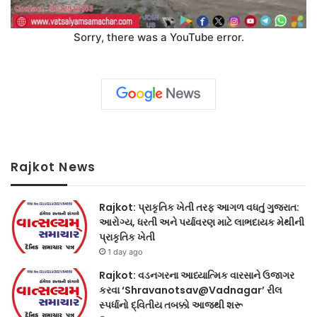
Sorry, there was a YouTube error.
Rajkot News
Rajkot: પ્રાકૃતિક ખેતી તરફ આગળ વધતું ગુજરાત:
આરોગ્ય, ધરતી અને પર્યાવરણ માટે લાભદાયક મેથીની
પ્રાકૃતિક ખેતી
1 day ago
Rajkot: વડનગરના આધ્યાત્મિક વારસાને ઉજાગર
કરવા ‘Shravanotsav@Vadnagar’ રીલ
સ્પર્ધાનો દ્વિતીય તબક્કો આજથી શરૂ