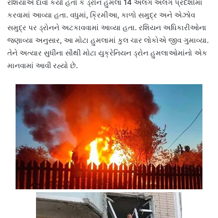
રશિયાએ દાવો કર્યો હતો કે ડ્રોન હુમલા 14 અલગ અલગ પ્રદેશોમાં
કરવામાં આવ્યા હતા. વધુમાં, ક્રિમીઆ, કાળો સમુદ્ર અને એઝોવ
સમુદ્ર પર ડ્રોનને અટકાવવામાં આવ્યા હતા. રશિયન અધિકારીઓના
જણાવ્યા અનુસાર, આ મોટા હુમલામાં કુલ ચાર લોકોએ જીવ ગુમાવ્યા.
તેને અત્યાર સુધીના સૌથી મોટા યુક્રેનિયન ડ્રોન હુમલાઓમાંનો એક
માનવામાં આવી રહ્યો છે.