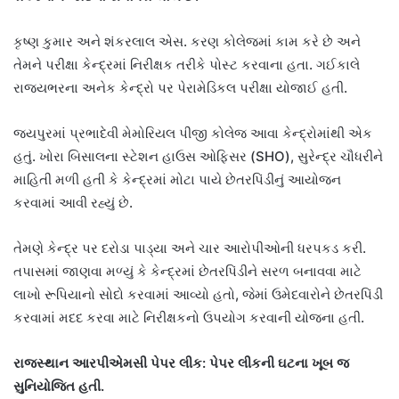
કૃષ્ણ કુમાર અને શંકરલાલ એસ. કરણ કોલેજમાં કામ કરે છે અને
તેમને પરીક્ષા કેન્દ્રમાં નિરીક્ષક તરીકે પોસ્ટ કરવાના હતા. ગઈકાલે
રાજ્યભરના અનેક કેન્દ્રો પર પેરામેડિકલ પરીક્ષા યોજાઈ હતી.
જયપુરમાં પ્રભાદેવી મેમોરિયલ પીજી કોલેજ આવા કેન્દ્રોમાંથી એક
હતું. ખોરા બિસાલના સ્ટેશન હાઉસ ઓફિસર (SHO), સુરેન્દ્ર ચૌધરીને
માહિતી મળી હતી કે કેન્દ્રમાં મોટા પાયે છેતરપિંડીનું આયોજન
કરવામાં આવી રહ્યું છે.
તેમણે કેન્દ્ર પર દરોડા પાડ્યા અને ચાર આરોપીઓની ધરપકડ કરી.
તપાસમાં જાણવા મળ્યું કે કેન્દ્રમાં છેતરપિંડીને સરળ બનાવવા માટે
લાખો રૂપિયાનો સોદો કરવામાં આવ્યો હતો, જેમાં ઉમેદવારોને છેતરપિંડી
કરવામાં મદદ કરવા માટે નિરીક્ષકનો ઉપયોગ કરવાની યોજના હતી.
રાજસ્થાન આરપીએમસી પેપર લીક: પેપર લીકની ઘટના ખૂબ જ
સુનિયોજિત હતી.