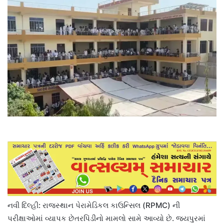
નવી દિલ્હી: રાજસ્થાન પેરામેડિકલ કાઉન્સિલ (RPMC) ની
પરીક્ષાઓમાં વ્યાપક છેતરપિંડીનો મામલો સામે આવ્યો છે. જયપુરમાં