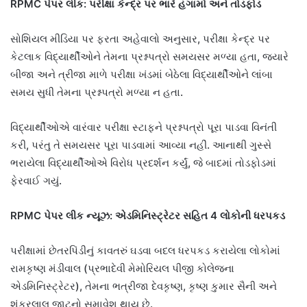
RPMC પેપર લીક: પરીક્ષા કેન્દ્ર પર ભારે હંગામો અને તોડફોડ
સોશિયલ મીડિયા પર ફરતા અહેવાલો અનુસાર, પરીક્ષા કેન્દ્ર પર
કેટલાક વિદ્યાર્થીઓને તેમના પ્રશ્નપત્રો સમયસર મળ્યા હતા, જ્યારે
બીજા અને ત્રીજા માળે પરીક્ષા ખંડમાં બેઠેલા વિદ્યાર્થીઓને લાંબા
સમય સુધી તેમના પ્રશ્નપત્રો મળ્યા ન હતા.
વિદ્યાર્થીઓએ વારંવાર પરીક્ષા સ્ટાફને પ્રશ્નપત્રો પૂરા પાડવા વિનંતી
કરી, પરંતુ તે સમયસર પૂરા પાડવામાં આવ્યા નહીં. આનાથી ગુસ્સે
ભરાયેલા વિદ્યાર્થીઓએ વિરોધ પ્રદર્શન કર્યું, જે બાદમાં તોડફોડમાં
ફેરવાઈ ગયું.
RPMC પેપર લીક ન્યૂઝ: એડમિનિસ્ટ્રેટર સહિત 4 લોકોની ધરપકડ
પરીક્ષામાં છેતરપિંડીનું કાવતરું ઘડવા બદલ ધરપકડ કરાયેલા લોકોમાં
રામકૃષ્ણ મંડીવાલ (પ્રભાદેવી મેમોરિયલ પીજી કોલેજના
એડમિનિસ્ટ્રેટર), તેમના ભત્રીજા દેવકૃષ્ણ, કૃષ્ણ કુમાર સૈની અને
શંકરલાલ જાટનો સમાવેશ થાય છે.