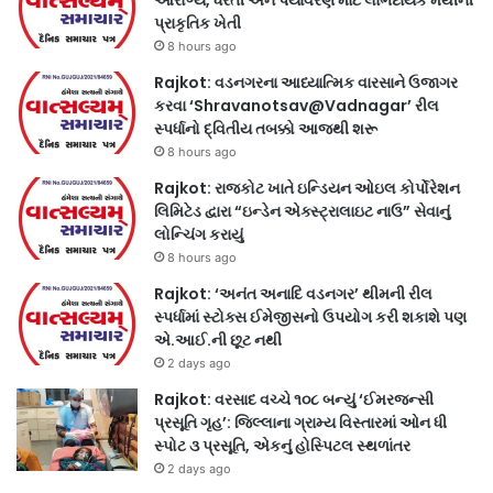
પ્રાકૃતિક ખેતી
8 hours ago
Rajkot: વડનગરના આધ્યાત્મિક વારસાને ઉજાગર
કરવા ‘Shravanotsav@Vadnagar’ રીલ
સ્પર્ધાનો દ્વિતીય તબક્કો આજથી શરૂ
8 hours ago
Rajkot: રાજકોટ ખાતે ઇન્ડિયન ઓઇલ કોર્પોરેશન
લિમિટેડ દ્વારા “ઇન્ડેન એક્સ્ટ્રાલાઇટ નાઉ” સેવાનું
લોન્ચિંગ કરાયું
8 hours ago
Rajkot: ‘અનંત અનાદિ વડનગર’ થીમની રીલ
સ્પર્ધામાં સ્ટોક્સ ઈમેજીસનો ઉપયોગ કરી શકાશે પણ
એ.આઈ.ની છૂટ નથી
2 days ago
Rajkot: વરસાદ વચ્ચે ૧૦૮ બન્યું ‘ઈમરજન્સી
પ્રસૂતિ ગૃહ’: જિલ્લાના ગ્રામ્ય વિસ્તારમાં ઓન ધી
સ્પોટ ૩ પ્રસૂતિ, એકનું હોસ્પિટલ સ્થળાંતર
2 days ago