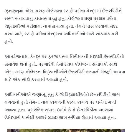
ઝુનઝુનુમાં એસ. કરણ કોલેજના સ્ટાફે પરીક્ષા કેન્દ્રમાં છેતરપિંડીને
સરળ બનાવવાનું કાવતરું ઘડ્યું હતું. કોલેજના ઘણા પ્રથમ વર્ષના
વિદ્યાર્થીઓ પરીક્ષામાં નાપાસ થયા હતા. તેમને પાસ કરવામાં મદદ
કરવા માટે, સ્ટાફે પરીક્ષા કેન્દ્રના અધિકારીઓ સાથે સાંઠગાંઠ કરી
હતી.
આ યોજનામાં કેન્દ્ર પર ફરજ પરના નિરીક્ષકની મદદથી છેતરપિંડીનો
સમાવેશ થતો હતો. પ્રભાદેવી મેમોરિયલ કોલેજના સંચાલકો સાથે
એસ. કરણ કોલેજના વિદ્યાર્થીઓને છેતરપિંડી કરવાની મંજૂરી આપવા
માટે એક સોદો કરવામાં આવ્યો હતો.
અધિકારીઓએ જણાવ્યું હતું કે જે વિદ્યાર્થીઓને છેતરપિંડીનો લાભ
મળવાનો હતો તેમના નામ કાગળની કાચા કાગળ પર લખેલા મળી
આવ્યા હતા. પ્રારંભિક તપાસ દર્શાવે છે કે છેતરપિંડીના બદલામાં
ઉમેદવારો પાસેથી આશરે 3.50 લાખ રૂપિયા લેવામાં આવ્યા હતા.