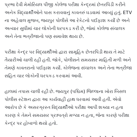
પ્રભા દેવી મેમોરિયલ પીજી કોલેજ પરીક્ષા કેન્દ્રમાં છેતરપિંડી કરીને
અનેક વિદ્યાર્થીઓને પાસ કરાવવાનું કાવતરું ઘડવામાં આવ્યું હતું. ETV
ના અહેવાલ મુજબ, જયપુર પોલીસે આ રેકેટનો પર્દાફાશ કર્યો છે અને
અત્યાર સુધીમાં ચાર લોકોની ધરપકડ કરી છે, જેમાં કોલેજ સંચાલક
અને તેના ભત્રીજાનો પણ સમાવેશ થાય છે.
પરીક્ષા કેન્દ્ર પર વિદ્યાર્થીઓ દ્વારા સામૂહિક છેતરપિંડી થાય તે માટે
તૈયારીઓ ચાલી રહી હતી. જોકે, પોલીસને સમયસર માહિતી મળી અને
તેમણે કાવતરાનો પર્દાફાશ કર્યો. કોલેજના સંચાલક અને તેના ભત્રીજા
સહિત ચાર લોકોની ધરપકડ કરવામાં આવી.
હાલમાં તપાસ ચાલી રહી છે. જયપુર (પશ્ચિમ) જિલ્લાના ખોરા બિસલ
પોલીસ સ્ટેશન દ્વારા આ કાર્યવાહી હાથ ધરવામાં આવી હતી. એવો
આરોપ છે કે અસરગ્રસ્ત વિદ્યાર્થીઓ પરીક્ષા આપી શક્યા ન હતા
કારણ કે તેમને સમયસર પ્રશ્નપત્રો મળ્યા ન હતા, જેના કારણે પરીક્ષા
કેન્દ્ર પર હોબાળો થયો હતો.