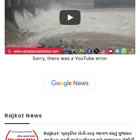
Sorry, there was a YouTube error.
Rajkot News
Rajkot: પ્રાકૃતિક ખેતી તરફ આગળ વધતું ગુજરાત:
આરોગ્ય, ધરતી અને પર્યાવરણ માટે લાભદાયક મેથીની