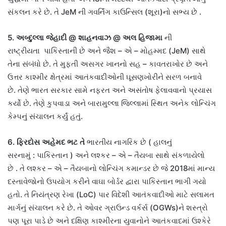
સંકલન કરે છે
.
તે
JeM
ની ગવર્નિંગ કાઉન્સિલ
(
શૂરા
)
નો સભ્ય છે
.
5.
અબ્દુલ્લા જેહાદી
@
શાહનવાઝ
@
અલ હિજામા
ની
રાષ્ટ્રીયતા
પાકિસ્તા
ની
છે અને જૈશ
–
એ
–
મોહમ્મદ
(JeM)
સાથે
તેના સંબંધો છે
.
તે મુફ્તી અસગર ખાનનો સહ
–
કાવતરાખોર છે અને
ઉત્તર કાશ્મીર ક્ષેત્રમાં આતંકવાદીઓની ઘૂસણખોરીને સરળ બનાવે
છે
.
તેણે ભારત સરકાર સામે નફરત અને અસંતોષ ફેલાવવાનો પ્રયાસ
કર્યો છે
.
તેણે કુપવાડા અને બારામુલ્લા જિલ્લામાં સ્થિત અનેક લોન્ચિંગ
કેમ્પનું સંચાલન કર્યું હતું
.
6.
ફિરદોસ અહેમદ ભટ
તે
ભારતીય નાગરિક છે
(
હાલનું
સરનામું
:
પાકિસ્તાન
)
અને લશ્કર
–
એ
–
તૈયબા સાથે સંકળાયેલો
છે
.
તે લશ્કર
–
એ
–
તૈયબાનો લોન્ચિંગ કમાન્ડર છે જે
2018
માં માન્ય
દસ્તાવેજોનો ઉપયોગ કરીને વાઘા બોર્ડર દ્વારા પાકિસ્તાન ભાગી ગયો
હતો
.
તે નિયંત્રણ રેખા
(LoC)
પાર વિદેશી આતંકવાદીઓ માટે સલામત
માર્ગનું સંચાલન કરે છે
.
તે ઓવર ગ્રાઉન્ડ વર્કર્સ
(OGWs)
ને શસ્ત્રો
પણ પૂરા પાડે છે અને દક્ષિણ કાશ્મીરના યુવાનોને આતંકવાદમાં ઉશ્કેરે