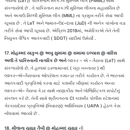
તૈયબા
(LeT)/
પાકિસ્તાન મરકઝી મુસ્લિમ લીગ
(PMML)
સાથે
સંકળાયેલો છે
.
તે પાકિસ્તાન મરકઝી મુસ્લિમ લીગના મહાસચિવ છે
અને અગાઉ મિલ્લી મુસ્લિમ લીગ
(MML)
ના પ્રમુખ તરીકે સેવા આપી
ચૂક્યા છે
.
તે
LeT
અને જમાત
–
ઉદ
–
દાવા
(JuD)
ની અનેક પાંખોના વડા
તરીકે સેવા આપી ચૂક્યા છે
.
એપ્રિલ
2018
માં
,
અમેરિકાએ તેને તેની
નિયુક્ત વૈશ્વિક આતંકવાદી
( SDGT)
યાદીમાં ઉમેર્યો
.
17.
મોહમ્મદ યાકુબ
@
અબુ સુમામા
@
સમામા ઇલ્યાસ
@
વારિસ
અલી
તે પાકિસ્તાની નાગરિક છે અને
લશ્કર
–
એ
–
તૈયબા
(LeT)
સાથે
સંકળાયેલો છે
.
તે હાલમાં ઇસ્લામાબાદ
(
ચટ્ટા બખ્તાવર
)
થી
લશ્કર
–
એ
–
તૈયબાના ઓપરેશન કમાન્ડર તરીકે કાર્યરત છે
.
તે ભારતમાં
આતંકવાદી પ્રવૃત્તિઓ કરવા માટે કાશ્મીર ખીણમાં કાર્યરત અન્ય
લશ્કર
–
એ
–
તૈયબા કેડર સાથે નાણાકીય અને લોજિસ્ટિકલ સપોર્ટનું
સંકલન કરે છે
.
તેની સામે શ્રીનગરના
CI
કાશ્મીર પોલીસ સ્ટેશનમાં
ગેરકાયદેસર પ્રવૃત્તિઓ
(
નિવારણ
)
અધિનિયમ
( UAPA )
હેઠળ કેસ
નોંધવામાં આવ્યો છે
.
18.
મૌલાના યુસુફ તૈબી
@
મોહમ્મદ યુસુફ
ની