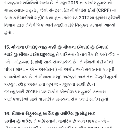
સલાહકાર સમિતિનો સભ્ય છે
.
તે જૂન
2016
ના પમ્પોર હુમલાનો
માસ્ટરમાઇન્ડ હતો
,
જેમાં સેન્ટ્રલ રિઝર્વ પોલીસ ફોર્સ
(CRPF)
ના
આઠ કર્મચારીઓ શહીદ થયા હતા
.
ઓગસ્ટ
2012
માં યુએસ ટ્રેઝરી
વિભાગ દ્વારા તેને વૈશ્વિક આતંકવાદી તરીકે નિયુક્ત કરવામાં આવ્યો
હતો
.
15.
મૌલાના ઈમદાદુલ્લાહ મક્કી
@
મૌલાના ઈમદાદ
@
ઈમદાદ
ભાઈ
@
મૌલાના ઈમદાદુલ્લાહ
તે પાકિસ્તાની નાગરિક છે અને જૈશ
–
એ
–
મોહમ્મદ
(JeM)
સાથે સંકળાયેલો છે
.
તે જૈશની કેદીઓની
પાંખ
(
શોભા
–
એ
–
અસીરાન
)
નો અમીર અને સંગઠનનો કાનૂની
બાબતોનો વડા છે
.
તે મૌલાના મસૂદ અઝહર અને તેના ડેપ્યુટી મુફ્તી
અબ્દુલ રઉફ અસગરનો ખૂબ જ નજીકનો સાથી છે
.
તે
જાન્યુઆરી
2016
માં પઠાણકોટ એરબેઝ પર હુમલો કરનારા
આતંકવાદીઓ સાથે વાસ્તવિક સમયના સંકલનમાં સામેલ હતો
.
16.
મૌલાના સૈફુલ્લાહ ખાલિદ
@
વલીઉલ
@
મોહમ્મદ
સલીમ
@
વાજિદ
તે પાકિસ્તાની નાગરિક છે અને લશ્કર
–
એ
–