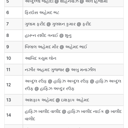
5
અબ્દુલ્લા જેહાદી
@
શાહનવાઝ
@
અલ હિજામા
6
ફિરદોસ અહેમદ ભટ
7
ગુલામ ફરીદ
@
ગુલશન કુમાર
@
ફરીદ
8
હારૂન રશીદ ગનાઈ
@
શુનુ
9
બિલાલ અહેમદ મીર
@
અહેમદ ભાઈ
10
આબિદ કયુમ લોન
11
નઝીર અહમદ ગુજ્જર
@
અબુ મનાઝીલ
અબ્દુલ રઉફ
@
હાફિઝ અબ્દુલ રઉફ
@
હાફિઝ અબ્દુલ
12
રઉફ
@
હાફિઝ
અબ્દુર રઉફ
13
અશફાક અહેમદ
@
ઇશફાક અહેમદ
હાફિઝ ખાલીદ વાલીદ
@
હાફિઝ ખાલીદ નાઈક
@
ખાલીદ
14
વાલીદ