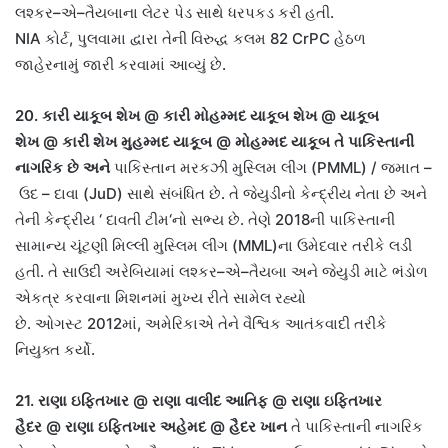
લશ્કર
–
એ
–
તૈયબાના લેટર પેડ સાથે ધરપકડ કરી હતી
.
NIA
કોર્ટ
,
પુલવામા દ્વારા તેની વિરુદ્ધ કલમ
82 CrPC
હેઠળ
જાહેરનામું જારી કરવામાં આવ્યું છે
.
20.
કારી યાકૂબ શેખ
@
કારી મોહમ્મદ યાકૂબ શેખ
@
યાકૂબ
શેખ
@
કારી શેખ મુહમ્મદ યાકૂબ
@
મોહમ્મદ યાકૂબ
તે પાકિસ્તાની
નાગરિક છે અને
પાકિસ્તાન મરકઝી મુસ્લિમ લીગ
(PMML) /
જમાત
–
ઉદ
–
દાવા
(JuD)
સાથે સંબંધિત છે
.
તે જેયુડીનો કેન્દ્રીય નેતા છે અને
તેની કેન્દ્રીય
‘
દાવતી ટીમ
‘
નો સભ્ય છે
.
તેણે
2018
ની પાકિસ્તાની
સામાન્ય ચૂંટણી મિલ્લી મુસ્લિમ લીગ
(MML)
ના ઉમેદવાર તરીકે લડી
હતી
.
તે સાઉદી અરેબિયામાં લશ્કર
–
એ
–
તૈયબા અને જેયુડી માટે ભંડોળ
એકત્ર કરવાના મિશનમાં મુખ્ય રીતે સામેલ રહ્યો
છે
.
ઓગસ્ટ
2012
માં
,
અમેરિકાએ તેને વૈશ્વિક આતંકવાદી તરીકે
નિયુક્ત કર્યો
.
21.
રાણા ઇફ્તિખાર
@
રાણા વાલીદ આતિફ
@
રાણા ઇફ્તિખાર
હૈદર
@
રાણા ઇફ્તિખાર અહેમદ
@
હૈદર ખાન
તે પાકિસ્તાની નાગરિક