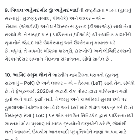
9.
બિલાલ અહેમદ મીર
@
અહેમદ ભાઈ
ની રાષ્ટ્રીયતા
ભારત
(
હાલનું
સરનામું
:
મુઝફ્ફરાબાદ
,
પીઓકે
)
અને લશ્કર
–
એ
–
તૈયબા
(
એલઈટી
)
અને ધ રેઝિસ્ટન્સ ફ્રન્ટ
(
ટીઆરએફ
)
સાથે તેના
સંબંધો છે
.
તે સરહદ પાર
(
પાકિસ્તાન
/
પીઓકે
)
થી સ્થાનિક કાશ્મીરી
યુવાનોને જેહાદ માટે ઉશ્કેરવાનું અને ઉશ્કેરવાનું કાવતરું ઘડે
છે
.
વધુમાં
,
તે કાશ્મીર ખીણમાં શસ્ત્રો
,
દારૂગોળો અને લોજિસ્ટિક્સની
ગેરકાયદેસર સપ્લાય ચેઇનના સંચાલનમાં સીધો સામેલ છે
.
10.
આબિદ કયુમ લોન
તે
ભારતીય નાગરિકતા ધરાવતો
(
હાલનું
સરનામું
– PoK)
છે અને લશ્કર
–
એ
–
તૈયબા
(LeT)
સાથે તેના સંબંધો
છે
.
તે ફેબ્રુઆરી
2020
માં અટારી ચેક પોસ્ટ દ્વારા પાકિસ્તાન ગયો
હતો અને પાછો ફર્યો નથી
.
તે જમ્મુ અને કાશ્મીરમાં સુરક્ષા દળો પર
હુમલાઓની યોજના બનાવે છે અને
LeT
માટે ભંડોળ એકત્ર કરે છે
.
તે
નિયંત્રણ રેખા
( LoC )
પર એક સંગઠિત સિન્ડિકેટ દ્વારા પાકિસ્તાનથી
ભારતમાં મોટા પ્રમાણમાં માદક દ્રવ્યોની દાણચોરી કરે છે
,
જેમાંથી
થતી આવકનો ઉપયોગ આતંકવાદી પ્રવૃત્તિઓને નાણાં આપવા માટે
થાય છે
.