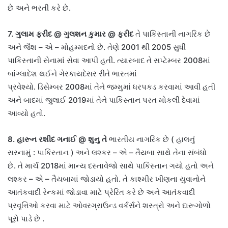
છે અને ભરતી કરે છે
.
7.
ગુલામ ફરીદ
@
ગુલશન કુમાર
@
ફરીદ
તે પાકિસ્તાની નાગરિક છે
અને જૈશ
–
એ
–
મોહમ્મદનો છે
.
તેણે
2001
થી
2005
સુધી
પાકિસ્તાની સેનામાં સેવા આપી હતી
.
ત્યારબાદ તે સપ્ટેમ્બર
2008
માં
બાંગ્લાદેશ થઈને ગેરકાયદેસર રીતે ભારતમાં
પ્રવેશ્યો
.
ડિસેમ્બર
2008
માં તેને જમ્મુમાં ધરપકડ કરવામાં આવી હતી
અને બાદમાં જુલાઈ
2019
માં તેને પાકિસ્તાન પરત મોકલી દેવામાં
આવ્યો હતો
.
8.
હારૂન રશીદ ગનાઈ
@
શુનુ
તે
ભારતીય નાગરિક છે
(
હાલનું
સરનામું
:
પાકિસ્તાન
)
અને લશ્કર
–
એ
–
તૈયબા સાથે તેના સંબંધો
છે
.
તે માર્ચ
2018
માં માન્ય દસ્તાવેજો સાથે પાકિસ્તાન ગયો હતો અને
લશ્કર
–
એ
–
તૈયબામાં જોડાયો હતો
.
તે કાશ્મીર ખીણના યુવાનોને
આતંકવાદી રેન્કમાં જોડાવા માટે પ્રેરિત કરે છે અને આતંકવાદી
પ્રવૃત્તિઓ કરવા માટે ઓવરગ્રાઉન્ડ વર્કર્સને શસ્ત્રો અને દારૂગોળો
પૂરો પાડે છે
.