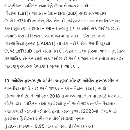
રાષ્ટ્રીયતા
પાકિસ્તાનમાં રહે છે અને લશ્કર
–
એ
–
તૈયબા
(LeT)/
જમાત
–
ઉદ
–
દાવા
(JuD)
સાથે સંકળાયેલ
છે
.
તે
LeT/JuD
ના કેન્દ્રીય નેતા છે
,
જે હાલમાં સંગઠનના નિયંત્રણ
અને સુધારણા
(
દાવત
–
ઓ
–
ઇસ્લાહ
)
પાંખ સાથે સંકળાયેલા છે
.
તે
અગાઉ કરાચી સ્થિત સંગઠન જામિયા અલ
–
દિરાસત અલ
–
ઇસ્લામિયા ટ્રસ્ટ
(JADIAT)
ના વડા તરીકે સેવા આપી ચૂક્યા
છે
,
જે
LeT/JuD
સાથે જોડાયેલ છે
.
તે હાલમાં લાહોરમાં અલ
–
કુદસિયા
ઇસ્લામિક સેન્ટર સાથે સંકળાયેલા છે અને પંજાબના સરગોધા મરકઝ
ખાતે શુક્રવારના ઉપદેશ
(
ખુત્બા
)
આપે છે
.
19.
ઓવૈસ ફરૂઝ
@
ઓવૈસ અહમદ મીર
@
ઓવૈસ ફરૂઝ મીર
તે
ભારતીય નાગરિક છે અને લશ્કર
–
એ
–
તૈયબા
(LeT)
સાથે
સંકળાયેલો છે
.
તે એપ્રિલ
2018
માં માન્ય ભારતીય પાસપોર્ટ પર વાઘા
બોર્ડર દ્વારા પાકિસ્તાનમાં પ્રવેશ્યો હતો અને લશ્કર
–
એ
–
તૈયબાના
આતંકવાદી જૂથમાં જોડાયો હતો
.
જાન્યુઆરી
2023
માં
,
તેના ભાઈ
ફરઝાન ફિરોઝને શ્રીનગર પોલીસે
450
ગ્રામ
હેરોઈન
(
લગભગ
9.95
લાખ રૂપિયાની કિંમત
)
અને