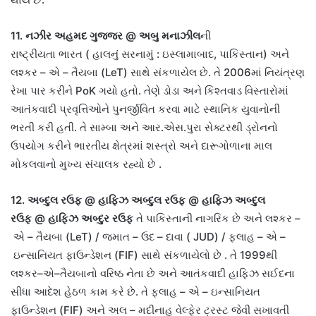
11.
નઝીર અહમદ ગુજ્જર
@
અબુ મનાઝીલ
ની
રાષ્ટ્રીયતા
ભારત
(
હાલનું સરનામું
:
ઇસ્લામાબાદ
,
પાકિસ્તાન
)
અને
લશ્કર
–
એ
–
તૈયબા
(LeT)
સાથે સંકળાયેલ છે
.
તે
2006
માં નિયંત્રણ
રેખા પાર કરીને
PoK
ગયો હતો
.
તેણે ડોડા અને કિશ્તવાડ વિસ્તારોમાં
આતંકવાદી પ્રવૃત્તિઓને પુનર્જીવિત કરવા માટે સ્થાનિક યુવાનોની
ભરતી કરી હતી
.
તે સામ્બા અને આર
.
એસ
.
પુરા સેક્ટરથી ડ્રોનનો
ઉપયોગ કરીને ભારતીય ક્ષેત્રમાં શસ્ત્રો અને દારૂગોળાના માલ
મોકલવાનો મુખ્ય સંચાલક રહ્યો છે
.
12.
અબ્દુલ રઉફ
@
હાફિઝ અબ્દુલ રઉફ
@
હાફિઝ અબ્દુલ
રઉફ
@
હાફિઝ
અબ્દુર રઉફ
તે પાકિસ્તાની નાગરિક છે અને લશ્કર
–
એ
–
તૈયબા
(LeT) /
જમાત
–
ઉદ
–
દાવા
( JUD) /
ફલાહ
–
એ
–
ઇન્સાનિયત ફાઉન્ડેશન
(FIF)
સાથે સંકળાયેલો છે
.
તે
1999
થી
લશ્કર
–
એ
–
તૈયબાનો વરિષ્ઠ નેતા છે અને આતંકવાદી હાફિઝ સઈદના
સીધા આદેશ હેઠળ કામ કરે છે
.
તે ફલાહ
–
એ
–
ઇન્સાનિયત
ફાઉન્ડેશન
(FIF)
અને અલ
–
મદીનાહ વેલ્ફેર ટ્રસ્ટ જેવી સખાવતી