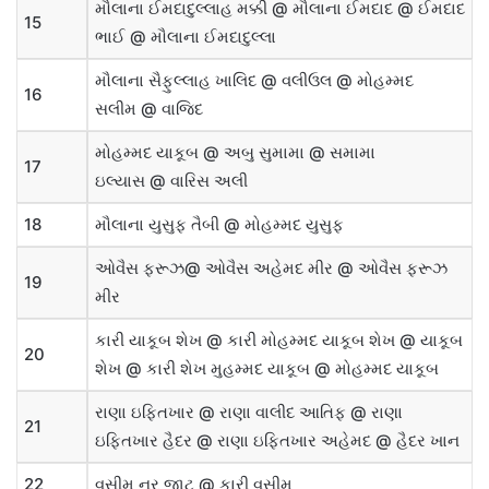
મૌલાના ઈમદાદુલ્લાહ મક્કી
@
મૌલાના ઈમદાદ
@
ઈમદાદ
15
ભાઈ
@
મૌલાના ઈમદાદુલ્લા
મૌલાના સૈફુલ્લાહ ખાલિદ
@
વલીઉલ
@
મોહમ્મદ
16
સલીમ
@
વાજિદ
મોહમ્મદ યાકૂબ
@
અબુ સુમામા
@
સમામા
17
ઇલ્યાસ
@
વારિસ અલી
18
મૌલાના યુસુફ તૈબી
@
મોહમ્મદ યુસુફ
ઓવૈસ ફરૂઝ
@
ઓવૈસ અહેમદ મીર
@
ઓવૈસ ફરૂઝ
19
મીર
કારી યાકૂબ શેખ
@
કારી મોહમ્મદ યાકૂબ શેખ
@
યાકૂબ
20
શેખ
@
કારી શેખ મુહમ્મદ યાકૂબ
@
મોહમ્મદ યાકૂબ
રાણા ઇફ્તિખાર
@
રાણા વાલીદ આતિફ
@
રાણા
21
ઇફ્તિખાર હૈદર
@
રાણા ઇફ્તિખાર અહેમદ
@
હૈદર ખાન
22
વસીમ નૂર જાટ
@
કારી વસીમ