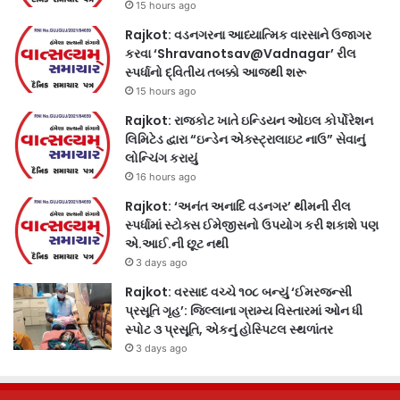
15 hours ago
Rajkot: વડનગરના આધ્યાત્મિક વારસાને ઉજાગર
કરવા ‘Shravanotsav@Vadnagar’ રીલ
સ્પર્ધાનો દ્વિતીય તબક્કો આજથી શરૂ
15 hours ago
Rajkot: રાજકોટ ખાતે ઇન્ડિયન ઓઇલ કોર્પોરેશન
લિમિટેડ દ્વારા “ઇન્ડેન એક્સ્ટ્રાલાઇટ નાઉ” સેવાનું
લોન્ચિંગ કરાયું
16 hours ago
Rajkot: ‘અનંત અનાદિ વડનગર’ થીમની રીલ
સ્પર્ધામાં સ્ટોક્સ ઈમેજીસનો ઉપયોગ કરી શકાશે પણ
એ.આઈ.ની છૂટ નથી
3 days ago
Rajkot: વરસાદ વચ્ચે ૧૦૮ બન્યું ‘ઈમરજન્સી
પ્રસૂતિ ગૃહ’: જિલ્લાના ગ્રામ્ય વિસ્તારમાં ઓન ધી
સ્પોટ ૩ પ્રસૂતિ, એકનું હોસ્પિટલ સ્થળાંતર
3 days ago