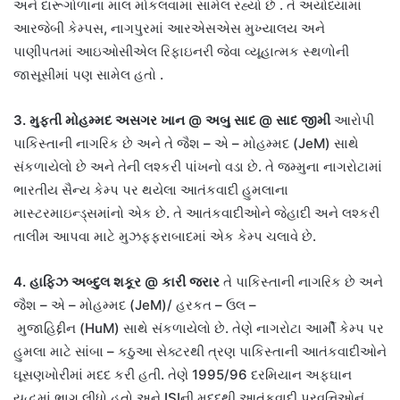
અને દારૂગોળાના માલ મોકલવામાં સામેલ રહ્યો છે
.
તે અયોધ્યામાં
આરજેબી કેમ્પસ
,
નાગપુરમાં આરએસએસ મુખ્યાલય અને
પાણીપતમાં આઇઓસીએલ રિફાઇનરી જેવા વ્યૂહાત્મક સ્થળોની
જાસૂસીમાં પણ સામેલ હતો
.
3.
મુફ્તી મોહમ્મદ અસગર ખાન
@
અબુ સાદ
@
સાદ જીમી
આરોપી
પાકિસ્તાની નાગરિક છે અને તે જૈશ
–
એ
–
મોહમ્મદ
(JeM)
સાથે
સંકળાયેલો છે અને તેની લશ્કરી પાંખનો વડા છે
.
તે જમ્મુના નાગરોટામાં
ભારતીય સૈન્ય કેમ્પ પર થયેલા આતંકવાદી હુમલાના
માસ્ટરમાઇન્ડ્સમાંનો એક છે
.
તે આતંકવાદીઓને જેહાદી અને લશ્કરી
તાલીમ આપવા માટે મુઝફ્ફરાબાદમાં એક કેમ્પ ચલાવે છે
.
4.
હાફિઝ અબ્દુલ શકૂર
@
કારી જરાર
તે પાકિસ્તાની નાગરિક છે અને
જૈશ
–
એ
–
મોહમ્મદ
(JeM)/
હરકત
–
ઉલ
–
મુજાહિદ્દીન
(HuM)
સાથે સંકળાયેલો છે
.
તેણે નાગરોટા આર્મી કેમ્પ પર
હુમલા માટે સાંબા
–
કઠુઆ સેક્ટરથી ત્રણ પાકિસ્તાની આતંકવાદીઓને
ઘૂસણખોરીમાં મદદ કરી હતી
.
તેણે
1995/96
દરમિયાન અફઘાન
યુદ્ધમાં ભાગ લીધો હતો અને
ISI
ની મદદથી આતંકવાદી પ્રવૃત્તિઓનું