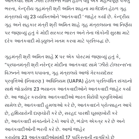
આતંકવાદ સામે ઝીરો ટોલરન્સ નીતિ હેઠળ વધુ એક મહત્વપૂર્ણ પગલું
ભરતા
,
કેન્દ્રીય ગૃહમંત્રી શ્રી અમિત શાહના માર્ગદર્શન હેઠળ ગૃહ
મંત્રાલયે વધુ
23
વ્યક્તિઓને
‘
આતંકવાદી
‘
જાહેર કર્યા છે
.
કેન્દ્રીય
ગૃહ અને સહકાર મંત્રી શ્રી અમિત શાહે ગૃહ મંત્રાલયના આ નિર્ણય
પર જણાવ્યું હતું કે મોદી સરકાર ભારત અને તેના લોકોની સુરક્ષા માટે
દરેક આતંકવાદી મોડ્યુલને ખતમ કરવા માટે પ્રતિબદ્ધ છે
.
ગૃહમંત્રી શ્રી અમિત શાહે
X
પર એક પોસ્ટમાં જણાવ્યું હતું કે
,
“
પ્રધાનમંત્રી શ્રી નરેન્દ્ર મોદીના આતંકવાદ સામે
‘
ઝીરો ટોલરન્સ
‘
ના
વિઝનને આગળ ધપાવતા
,
ગૃહ મંત્રાલયે આજે ગેરકાયદેસર
પ્રવૃત્તિઓ
(
નિવારણ
)
અધિનિયમ
(UAPA)
હેઠળ પ્રતિબંધિત સંગઠનો
સાથે જોડાયેલા
23
ભયાનક આતંકવાદીઓને આતંકવાદી જાહેર કર્યા
છે
.
આ જાહેર કરાયેલા આતંકવાદીઓ ભારત વિરોધી પ્રવૃત્તિઓમાં
સામેલ છે
,
આતંકવાદી હુમલાઓ કરે છે
,
આતંકવાદને પ્રોત્સાહન આપે
છે
,
હથિયારોની દાણચોરી કરે છે
,
સરહદ પારથી ઘૂસણખોરી કરે
છે
,
આતંકવાદી સંગઠનોને ટેકો આપે છે
,
ભંડોળ એકત્ર કરે છે અને
આતંકવાદીઓની ભરતી કરે છે
.
આજે જાહેર
કરાયેલા
23
આતંકવાદીઓમાંથી
17
પાકિસ્તાની નાગરિકો છે