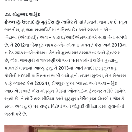
23.
મોહમ્મદ શાહિદ
ફૈઝલ
@
ઉસ્તાદ
@
મુહંદિસ
@
ઝાકિર
તે
પાકિસ્તાની નાગરિક છે
(
મૂળ
ભારતીય
,
હાલમાં રાવલપિંડીમાં સક્રિય છે
)
અને લશ્કર
–
એ
–
તૈયબા
(
એલઈટી
)/
અલ
–
કાયદા
/
આઈએસઆઈએ સાથે તેના સંબંધો
છે
.
તે
2012
ના બેંગલુરુ લશ્કર
–
એ
–
તોયબા કાવતરું કેસ અને
2013
ના
નાંદેડ લશ્કર
–
એ
–
તોયબા કેસનો મુખ્ય માસ્ટરમાઇન્ડ અને હેન્ડલર
છે
,
જેમાં જમણેરી રાજકારણીઓ અને પત્રકારોની લક્ષિત હત્યાનું
કાવતરું ઘડવામાં આવ્યું હતું
.
તે
2013
માં આતંકવાદી ફરહતુલ્લાહ
ઘોરીની મદદથી પાકિસ્તાન ભાગી ગયો હતો
.
તપાસ મુજબ
,
તે રામેશ્વરમ
કાફે બ્લાસ્ટ કેસ
(2024),
મેંગલુરુ કૂકર બ્લાસ્ટ અને અલ
–
હિંદ
આઈએસઆઈએસ મોડ્યુલ કેસમાં ઓનલાઈન હેન્ડલર તરીકે સામેલ
રહ્યો છે
.
તે સોશિયલ મીડિયા અને યુટ્યુબ
/
ટેલિગ્રામ ચેનલો
(
જેમ કે
સવત અલ હક
)
પર રાષ્ટ્ર વિરોધી અને જેહાદી
વીડિયો
દ્વારા યુવાનોની
ભરતી કરે છે
.