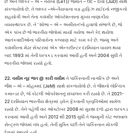
છે અને લશ્કર
–
એ
–
તૈયબા
(LeT)/
જમાત
–
ઉદ
–
દાવા
(JuD)
સાથે
સંકળાયેલો છે
.
તે લશ્કર
–
એ
–
તૈયબાના વડા હાફિઝ સઈદનો નજીકનો
સહયોગી અને તેના કાશ્મીર ઓપરેશન્સના મુખ્ય નાણાકીય
વ્યવસ્થાપક છે
.
તે
‘
શોભા
–
એ
–
અસીરાન
‘
નો હવાલો સંભાળે છે
,
જે
એક પાંખ છે જે ભારતીય જેલોમાં માર્યા ગયેલા અને કેદ થયેલા
આતંકવાદીઓના પરિવારોના કલ્યાણ માટે કામ કરે છે
.
જમ્મુ અને
કાશ્મીરના મેંઢર સેક્ટરમાં એક એન્કાઉન્ટર દરમિયાન ઘાયલ થયા
બાદ
1993
માં તેની ધરપકડ કરવામાં આવી હતી અને
2004
સુધી તે
ભારતીય જેલમાં રહ્યો હતો
.
22.
વસીમ નૂર જત
@
કારી વસીમ
તે પાકિસ્તાની નાગરિક છે અને
જૈશ
–
એ
–
મોહમ્મદ
(JeM)
સાથે સંકળાયેલો છે
.
તે જૈશનો લોન્ચિંગ
કમાન્ડર છે
,
જે કોટલી ઓપરેશનનું સંચાલન કરી રહ્યો છે
.
તે
2021-
22
દરમિયાન ભારતીય ક્ષેત્રમાં ડ્રોન ફેંકવાની પ્રવૃત્તિઓમાં સામેલ
રહ્યો છે
.
તેને પહેલી વાર ઓક્ટોબર
2008
માં સુરક્ષા દળો દ્વારા ધરપકડ
કરવામાં આવી હતી અને
2012
થી
2015
સુધી તે જમ્મુની કોટ ભલવાલ
સેન્ટ્રલ જેલમાં બંધ હતો
.
તેની મુક્તિ પછી તેને પાકિસ્તાન મોકલી
દેવામાં આવ્યો હતો
.