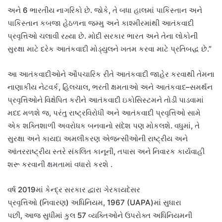
અને
6
ભારતીય નાગરિકો છે
.
જોકે
,
તે બધા હાલમાં પાકિસ્તાન અને
પાકિસ્તાન કબજા હેઠળના જમ્મુ અને કાશ્મીરમાંથી આતંકવાદી
પ્રવૃત્તિઓ ચલાવી રહ્યા છે
.
મોદી સરકાર ભારત અને તેના લોકોની
સુરક્ષા માટે દરેક આતંકવાદી મોડ્યુલને ખતમ કરવા માટે પ્રતિબદ્ધ છે
.”
આ આતંકવાદીઓને ઔપચારિક રીતે આતંકવાદી જાહેર કરવાથી તેમના
નાણાકીય નેટવર્ક
,
હિલચાલ
,
ભરતી ક્ષમતાઓ અને આતંકવાદ
–
સમર્થન
પ્રવૃત્તિઓને વિક્ષેપિત કરીને આતંકવાદી ઇકોસિસ્ટમને તોડી પાડવામાં
મદદ મળશે જ
,
પરંતુ રાષ્ટ્રવિરોધી અને આતંકવાદી પ્રવૃત્તિઓ સામે
એક શક્તિશાળી અવરોધક બનવાનો સંદેશ પણ મોકલશે
.
વધુમાં
,
તે
સુરક્ષા અને કાયદા અમલીકરણ એજન્સીઓની રાષ્ટ્રીય અને
આંતરરાષ્ટ્રીય સ્તરે સંકલિત કાનૂની
,
તપાસ અને નિવારક કાર્યવાહી
શરૂ કરવાની ક્ષમતામાં વધારો કરશે
.
વર્ષ
2019
માં કેન્દ્ર સરકાર દ્વારા ગેરકાયદેસર
પ્રવૃત્તિઓ
(
નિવારણ
)
અધિનિયમ
, 1967 (UAPA)
માં સુધારા
પછી
,
આજ સુધીમાં કુલ
57
વ્યક્તિઓને ઉપરોક્ત અધિનિયમની