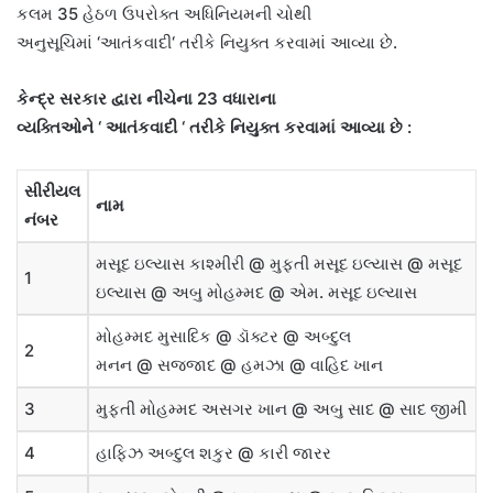
કલમ
35
હેઠળ ઉપરોક્ત અધિનિયમની ચોથી
અનુસૂચિમાં
‘
આતંકવાદી
‘
તરીકે નિયુક્ત કરવામાં આવ્યા છે
.
કેન્દ્ર સરકાર દ્વારા નીચેના
23
વધારાના
વ્યક્તિઓને
‘
આતંકવાદી
‘
તરીકે નિયુક્ત કરવામાં આવ્યા છે
:
સીરીયલ
નામ
નંબર
મસૂદ ઇલ્યાસ કાશ્મીરી
@
મુફ્તી મસૂદ ઇલ્યાસ
@
મસૂદ
1
ઇલ્યાસ
@
અબુ મોહમ્મદ
@
એમ
.
મસૂદ ઇલ્યાસ
મોહમ્મદ મુસાદિક
@
ડૉક્ટર
@
અબ્દુલ
2
મનન
@
સજ્જાદ
@
હમઝા
@
વાહિદ ખાન
3
મુફ્તી મોહમ્મદ અસગર ખાન
@
અબુ સાદ
@
સાદ જીમી
4
હાફિઝ અબ્દુલ શકુર
@
કારી
જારર