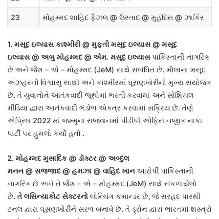
23
મોહમ્મદ શાહિદ ફૈઝલ
@
ઉસ્તાદ
@
મુહંદિસ
@
ઝાકિર
1.
મસૂદ ઇલ્યાસ કાશ્મીરી
@
મુફ્તી મસૂદ ઇલ્યાસ
@
મસૂદ
ઇલ્યાસ
@
અબુ મોહમ્મદ
@
એમ
.
મસૂદ ઇલ્યાસ
પાકિસ્તાની નાગરિક
છે અને જૈશ
–
એ
–
મોહમ્મદ
(JeM)
સાથે સંબંધિત છે
.
મૌલાના મસૂદ
અઝહરનો વિશ્વાસુ સાથી અને કાશ્મીરમાં ઘૂસણખોરીનો મુખ્ય સંયોજક
છે
.
તે યુવાનોને આતંકવાદી જૂથોમાં ભરતી કરવામાં અને સોશિયલ
મીડિયા દ્વારા આતંકવાદી ભંડોળ એકત્ર કરવામાં સક્રિય છે
.
તેણે
એપ્રિલ
2022
માં જમ્મુના સંજવાનમાં પીડીપી ઓફિસ નજીક નાકા
પાર્ટી પર હુમલો કર્યો હતો
.
2.
મોહમ્મદ મુસાદિક
@
ડૉક્ટર
@
અબ્દુલ
મનન
@
સજ્જાદ
@
હમઝા
@
વાહિદ ખાન
આરોપી પાકિસ્તાની
નાગરિક છે અને તે જૈશ
–
એ
–
મોહમ્મદ
(JeM)
સાથે સંકળાયેલો
છે
.
તે લસિન્યાકોટ સેક્ટરનો
લોન્ચિંગ કમાન્ડર છે
,
જે સરહદ પારથી
ટનલ દ્વારા ઘૂસણખોરીને સરળ બનાવે છે
.
તે ડ્રોન દ્વારા ભારતમાં શસ્ત્રો