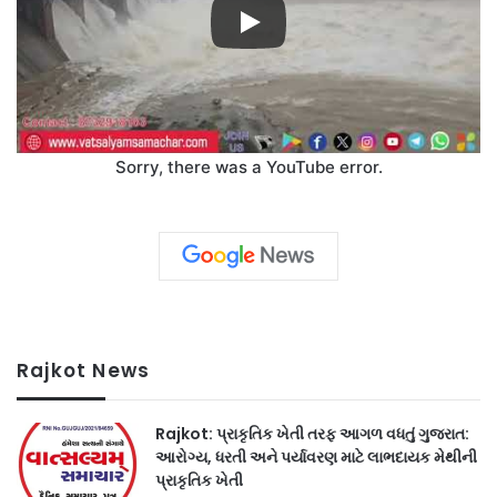
Sorry, there was a YouTube error.
Rajkot News
Rajkot: પ્રાકૃતિક ખેતી તરફ આગળ વધતું ગુજરાત:
આરોગ્ય, ધરતી અને પર્યાવરણ માટે લાભદાયક મેથીની
પ્રાકૃતિક ખેતી