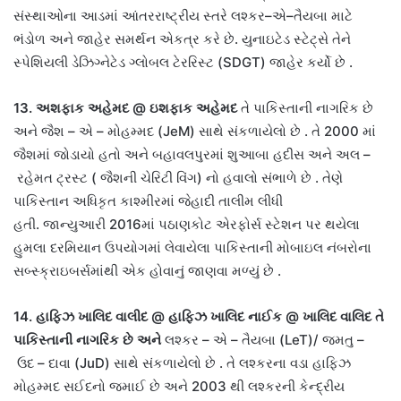
સંસ્થાઓના આડમાં આંતરરાષ્ટ્રીય સ્તરે લશ્કર
–
એ
–
તૈયબા માટે
ભંડોળ અને જાહેર સમર્થન એકત્ર કરે છે
.
યુનાઇટેડ સ્ટેટ્સે તેને
સ્પેશિયલી ડેઝિગ્નેટેડ ગ્લોબલ ટેરરિસ્ટ
(SDGT)
જાહેર કર્યો છે
.
13.
અશફાક અહેમદ
@
ઇશફાક અહેમદ
તે પાકિસ્તાની નાગરિક છે
અને જૈશ
–
એ
–
મોહમ્મદ
(JeM)
સાથે સંકળાયેલો છે
.
તે
2000
માં
જૈશમાં જોડાયો હતો અને બહાવલપુરમાં શુઆબા હદીસ અને અલ
–
રહેમત ટ્રસ્ટ
(
જૈશની ચેરિટી વિંગ
)
નો હવાલો સંભાળે છે
.
તેણે
પાકિસ્તાન અધિકૃત કાશ્મીરમાં જેહાદી તાલીમ લીધી
હતી
.
જાન્યુઆરી
2016
માં પઠાણકોટ એરફોર્સ સ્ટેશન પર થયેલા
હુમલા દરમિયાન ઉપયોગમાં લેવાયેલા પાકિસ્તાની મોબાઇલ નંબરોના
સબ્સ્ક્રાઇબર્સમાંથી એક હોવાનું જાણવા મળ્યું છે
.
14.
હાફિઝ ખાલિદ વાલીદ
@
હાફિઝ ખાલિદ નાઈક
@
ખાલિદ વાલિદ
તે
પાકિસ્તાની નાગરિક છે અને
લશ્કર
–
એ
–
તૈયબા
(LeT)/
જમતુ
–
ઉદ
–
દાવા
(JuD)
સાથે સંકળાયેલો છે
.
તે લશ્કરના વડા હાફિઝ
મોહમ્મદ સઈદનો જમાઈ છે અને
2003
થી લશ્કરની કેન્દ્રીય