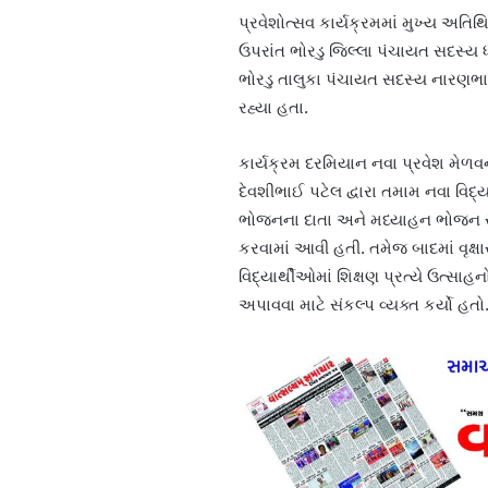
પ્રવેશોત્સવ કાર્યક્રમમાં મુખ્ય અતિથ
ઉપરાંત ભોરડુ જિલ્લા પંચાયત સદસ્
ભોરડુ તાલુકા પંચાયત સદસ્ય નારણભા
રહ્યા હતા.
કાર્યક્રમ દરમિયાન નવા પ્રવેશ મેળવના
દેવશીભાઈ પટેલ દ્વારા તમામ નવા વિદ્ય
ભોજનના દાતા અને મધ્યાહન ભોજન સંચ
કરવામાં આવી હતી. તમેજ બાદમાં વૃક્ષ
વિદ્યાર્થીઓમાં શિક્ષણ પ્રત્યે ઉત્
અપાવવા માટે સંકલ્પ વ્યક્ત કર્યો હતો