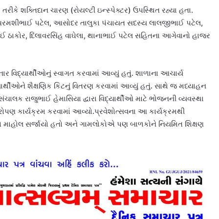
િ તરીકે શક્તિદાન ચારણ (રોયલ્ટી ઇન્સ્પેક્ટર) ઉપસ્થિત રહ્યા હતા.
ય ધરમશીભાઈ પટેલ, આસોદર તાલુકા પંચાયત સદસ્ય લાલજીભાઈ પટેલ,
ઈ ઠાકોર, દિલાવરસિંહ વાઘેલા, થાનાભાઈ પટેલ સહિતના આગેવાનો હાજર
ર વિદ્યાર્થીઓનું સ્વાગત કરવામાં આવ્યું હતું. શાળાના આચાર્ય
ાર્થીઓને શૈક્ષણિક કિટનું વિતરણ કરવામાં આવ્યું હતું. સાથે જ મધ્યાહન
ાલક રાજુભાઈ હેમાસિયા દ્વારા વિદ્યાર્થીઓ માટે ભોજનની વ્યવસ્થા
ારોપણ કાર્યક્રમ કરવામાં આવ્યો.પ્રવેશોત્સવના આ કાર્યક્રમથી
સાહનો માહોલ સર્જાયો હતો અને ગામલોકોએ પણ બાળકોને નિયમિત શિક્ષણ
.