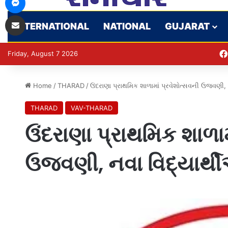
Share via Email
INTERNATIONAL
NATIONAL
GUJARAT
Friday, August 7 2026
Home
/
THARAD
/
ઉંદરાણા પ્રાથમિક શાળામાં પ્રવેશોત્સવની ઉજવણી, ન
THARAD
VAV-THARAD
ઉંદરાણા પ્રાથમિક શાળામ
ઉજવણી, નવા વિદ્યાર્થીઓ