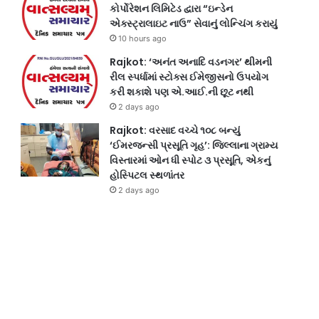
કોર્પોરેશન લિમિટેડ દ્વારા “ઇન્ડેન
એક્સ્ટ્રાલાઇટ નાઉ” સેવાનું લોન્ચિંગ કરાયું
10 hours ago
Rajkot: ‘અનંત અનાદિ વડનગર’ થીમની
રીલ સ્પર્ધામાં સ્ટોક્સ ઈમેજીસનો ઉપયોગ
કરી શકાશે પણ એ.આઈ.ની છૂટ નથી
2 days ago
Rajkot: વરસાદ વચ્ચે ૧૦૮ બન્યું
‘ઈમરજન્સી પ્રસૂતિ ગૃહ’: જિલ્લાના ગ્રામ્ય
વિસ્તારમાં ઓન ધી સ્પોટ ૩ પ્રસૂતિ, એકનું
હોસ્પિટલ સ્થળાંતર
2 days ago