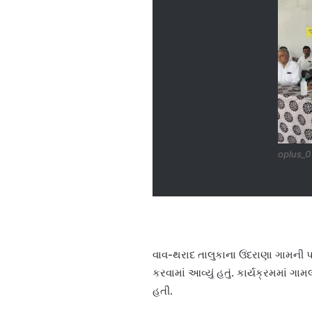
oplus_0
વાવ-થરાદ તાલુકાના ઉંદરાણા ગામની 
કરવામાં આવ્યું હતું. કાર્યક્રમમાં 
હતી.