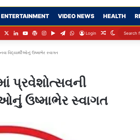
ENTERTAINMENT
VIDEO NEWS
HEALTH
R
Facebook
X
LinkedIn
YouTube
WordPress
Instagram
Google Play
Telegram
WhatsApp
Random Articl
Switch ski
Login
વા વિદ્યાર્થીઓનું ઉષ્માભેર સ્વાગત
ાં પ્રવેશોત્સવની
નું ઉષ્માભેર સ્વાગત