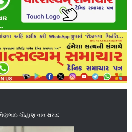
રવિણભાઇ ચૌહાણ વાવ થરાદ