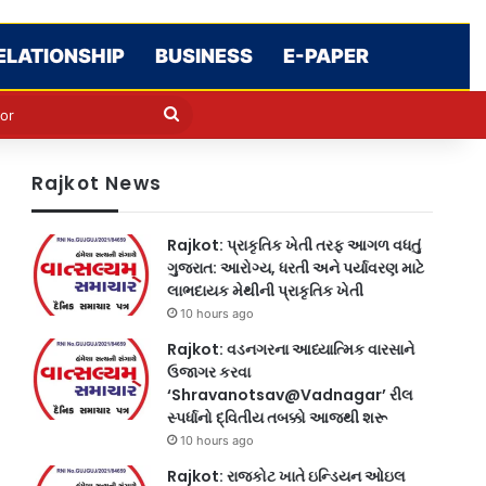
ELATIONSHIP
BUSINESS
E-PAPER
e
n
Search
for
Rajkot News
Rajkot: પ્રાકૃતિક ખેતી તરફ આગળ વધતું
ગુજરાત: આરોગ્ય, ધરતી અને પર્યાવરણ માટે
લાભદાયક મેથીની પ્રાકૃતિક ખેતી
10 hours ago
Rajkot: વડનગરના આધ્યાત્મિક વારસાને
ઉજાગર કરવા
‘Shravanotsav@Vadnagar’ રીલ
સ્પર્ધાનો દ્વિતીય તબક્કો આજથી શરૂ
10 hours ago
Rajkot: રાજકોટ ખાતે ઇન્ડિયન ઓઇલ