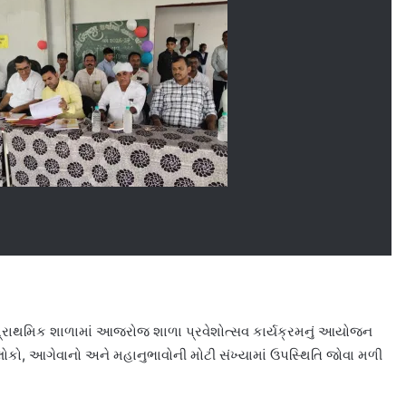
પ્રાથમિક શાળામાં આજરોજ શાળા પ્રવેશોત્સવ કાર્યક્રમનું આયોજન
ગામલોકો, આગેવાનો અને મહાનુભાવોની મોટી સંખ્યામાં ઉપસ્થિતિ જોવા મળી