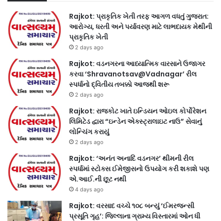
Rajkot: પ્રાકૃતિક ખેતી તરફ આગળ વધતું ગુજરાત:
આરોગ્ય, ધરતી અને પર્યાવરણ માટે લાભદાયક મેથીની
પ્રાકૃતિક ખેતી
2 days ago
Rajkot: વડનગરના આધ્યાત્મિક વારસાને ઉજાગર
કરવા ‘Shravanotsav@Vadnagar’ રીલ
સ્પર્ધાનો દ્વિતીય તબક્કો આજથી શરૂ
2 days ago
Rajkot: રાજકોટ ખાતે ઇન્ડિયન ઓઇલ કોર્પોરેશન
લિમિટેડ દ્વારા “ઇન્ડેન એક્સ્ટ્રાલાઇટ નાઉ” સેવાનું
લોન્ચિંગ કરાયું
2 days ago
Rajkot: ‘અનંત અનાદિ વડનગર’ થીમની રીલ
સ્પર્ધામાં સ્ટોક્સ ઈમેજીસનો ઉપયોગ કરી શકાશે પણ
એ.આઈ.ની છૂટ નથી
4 days ago
Rajkot: વરસાદ વચ્ચે ૧૦૮ બન્યું ‘ઈમરજન્સી
પ્રસૂતિ ગૃહ’: જિલ્લાના ગ્રામ્ય વિસ્તારમાં ઓન ધી