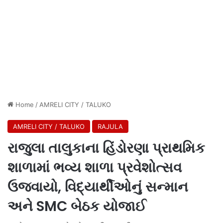
Home
/
AMRELI CITY / TALUKO
AMRELI CITY / TALUKO
RAJULA
રાજુલા તાલુકાના હિંડોરણા પ્રાથમિક
શાળામાં ભવ્ય શાળા પ્રવેશોત્સવ
ઉજવાયો, વિદ્યાર્થીઓનું સન્માન
અને SMC બેઠક યોજાઈ