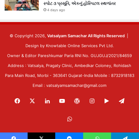
સ્પોટ ૩ પ્રસૂતિ, એકનું હોસ્પિટલ સ્થળાંતર
4 days ago
© Copyright 2026,
Vatsalyam Samachar All Rights Reserved
|
Design by
Knowtable Online Services Pvt Ltd.
Owner & Editor Pareshkumar Paria RNI No. GUJGUJ/2021/84659
Address : Vatsalya, Pragaty Clinic, Ambedkar Coloney, Rohidash
Para Main Road, Morbi - 363641 Gujarat-India Mobile : 8732918183
Email : vatsalyamsamachar@gmail.com
Facebook
X
LinkedIn
YouTube
WordPress
Instagram
Google
Tele
Play
WhatsApp