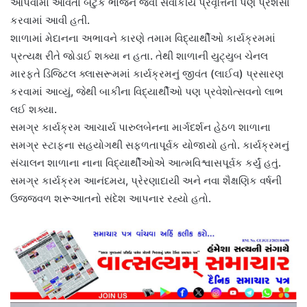
આપવામાં આવતા બટુક ભોજન જેવી સેવાકીય પ્રવૃત્તિની પણ પ્રશંસા
કરવામાં આવી હતી.
શાળામાં મેદાનના અભાવને કારણે તમામ વિદ્યાર્થીઓ કાર્યક્રમમાં
પ્રત્યક્ષ રીતે જોડાઈ શક્યા ન હતા. તેથી શાળાની યુટ્યુબ ચેનલ
મારફતે ડિજિટલ ક્લાસરૂમમાં કાર્યક્રમનું જીવંત (લાઈવ) પ્રસારણ
કરવામાં આવ્યું, જેથી બાકીના વિદ્યાર્થીઓ પણ પ્રવેશોત્સવનો લાભ
લઈ શક્યા.
સમગ્ર કાર્યક્રમ આચાર્ય પારુલબેનના માર્ગદર્શન હેઠળ શાળાના
સમગ્ર સ્ટાફના સહયોગથી સફળતાપૂર્વક યોજાયો હતો. કાર્યક્રમનું
સંચાલન શાળાના નાના વિદ્યાર્થીઓએ આત્મવિશ્વાસપૂર્વક કર્યું હતું.
સમગ્ર કાર્યક્રમ આનંદમય, પ્રેરણાદાયી અને નવા શૈક્ષણિક વર્ષની
ઉજ્જવળ શરૂઆતનો સંદેશ આપનાર રહ્યો હતો.