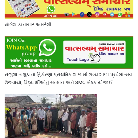
યોગેશ કાનાબાર અમરેલી
રાજુલા તાલુકાના હિંડોરણા પ્રાથમિક શાળામાં ભવ્ય શાળા પ્રવેશોત્સવ
ઉજવાયો, વિદ્યાર્થીઓનું સન્માન અને SMC બેઠક યોજાઈ