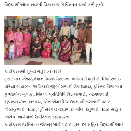
વિદ્યાર્થીઓના સર્વાંગી વિકાસ અંગે વિસ્તૃત ચર્ચા કરી હતી.
કાર્યક્રમમાં મુખ્ય મહેમાન તરીકે
ટ્રાઇબલ એજ્યુકેશન ડેવલપમેન્ટ ના અધિકારી શ્રી ડો. કિશોરભાઈ
ધારૈયા લાયઝન અધિકારી જીગ્નેશભાઈ ઉપાધ્યાય, ફોરેસ્ટ વિભાગના
કૃષ્ણાબેન ખુમાણ, જિલ્લા પ્રતિનિધિ વિરાજભાઈ, આંગણવાડી
સુપરવાઇઝર, સરપંચ, એસએમસી અધ્યક્ષ બીજલભાઈ પટાટ,
જેઠસૂરભાઈ પટાટ, પૂર્વ સરપંચ વાઘાભાઈ ભીલ, દંતુભાઈ પટાટ સહિત
અનેક આગેવાનો ઉપસ્થિત રહ્યા હતા.
કાર્યક્રમ દરમિયાન જેઠસૂરભાઈ પટાટ દ્વારા દર મહિને વિદ્યાર્થીઓને