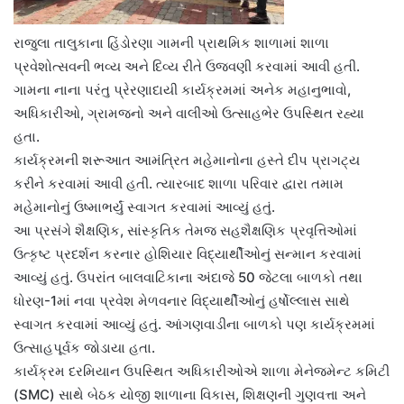
રાજુલા તાલુકાના હિંડોરણા ગામની પ્રાથમિક શાળામાં શાળા
પ્રવેશોત્સવની ભવ્ય અને દિવ્ય રીતે ઉજવણી કરવામાં આવી હતી.
ગામના નાના પરંતુ પ્રેરણાદાયી કાર્યક્રમમાં અનેક મહાનુભાવો,
અધિકારીઓ, ગ્રામજનો અને વાલીઓ ઉત્સાહભેર ઉપસ્થિત રહ્યા
હતા.
કાર્યક્રમની શરૂઆત આમંત્રિત મહેમાનોના હસ્તે દીપ પ્રાગટ્ય
કરીને કરવામાં આવી હતી. ત્યારબાદ શાળા પરિવાર દ્વારા તમામ
મહેમાનોનું ઉષ્માભર્યું સ્વાગત કરવામાં આવ્યું હતું.
આ પ્રસંગે શૈક્ષણિક, સાંસ્કૃતિક તેમજ સહશૈક્ષણિક પ્રવૃત્તિઓમાં
ઉત્કૃષ્ટ પ્રદર્શન કરનાર હોશિયાર વિદ્યાર્થીઓનું સન્માન કરવામાં
આવ્યું હતું. ઉપરાંત બાલવાટિકાના અંદાજે 50 જેટલા બાળકો તથા
ધોરણ-1માં નવા પ્રવેશ મેળવનાર વિદ્યાર્થીઓનું હર્ષોલ્લાસ સાથે
સ્વાગત કરવામાં આવ્યું હતું. આંગણવાડીના બાળકો પણ કાર્યક્રમમાં
ઉત્સાહપૂર્વક જોડાયા હતા.
કાર્યક્રમ દરમિયાન ઉપસ્થિત અધિકારીઓએ શાળા મેનેજમેન્ટ કમિટી
(SMC) સાથે બેઠક યોજી શાળાના વિકાસ, શિક્ષણની ગુણવત્તા અને