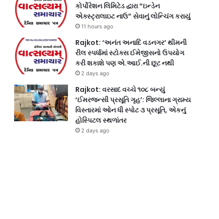
કોર્પોરેશન લિમિટેડ દ્વારા “ઇન્ડેન
એક્સ્ટ્રાલાઇટ નાઉ” સેવાનું લોન્ચિંગ કરાયું
11 hours ago
Rajkot: ‘અનંત અનાદિ વડનગર’ થીમની
રીલ સ્પર્ધામાં સ્ટોક્સ ઈમેજીસનો ઉપયોગ
કરી શકાશે પણ એ.આઈ.ની છૂટ નથી
2 days ago
Rajkot: વરસાદ વચ્ચે ૧૦૮ બન્યું
‘ઈમરજન્સી પ્રસૂતિ ગૃહ’: જિલ્લાના ગ્રામ્ય
વિસ્તારમાં ઓન ધી સ્પોટ ૩ પ્રસૂતિ, એકનું
હોસ્પિટલ સ્થળાંતર
2 days ago