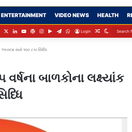
ENTERTAINMENT
VIDEO NEWS
HEALTH
R
Facebook
X
LinkedIn
YouTube
WordPress
Instagram
Google Play
Telegram
WhatsApp
Random Articl
Switch ski
Login
ંક ૧૧૬૦૯૪ સામે ૧૦૦ ટકા સિધ્ધિ
 વર્ષના બાળકોના લક્ષ્યાંક
િધ્ધિ