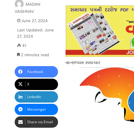
MADAN
VAISHNAV
June 27, 2024
Last Updated: June
27, 2024
41
2 minutes read
વાત્સલ્યમ સમાચાર
Facebook
X
LinkedIn
Messenger
Share via Email