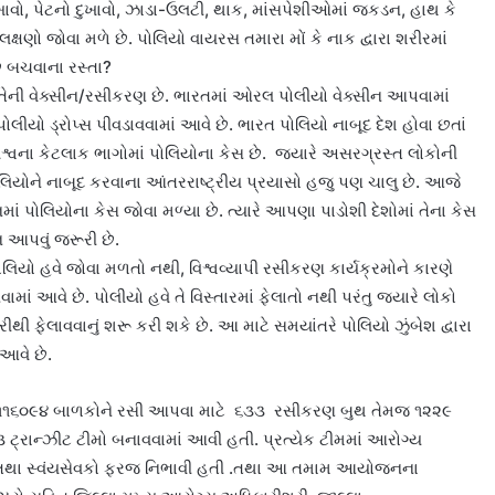
ં દુખાવો, પેટનો દુખાવો, ઝાડા-ઉલટી, થાક, માંસપેશીઓમાં જકડન, હાથ કે
્ષણો જોવા મળે છે. પોલિયો વાયરસ તમારા મોં કે નાક દ્વારા શરીરમાં
છે બચવાના રસ્તા?
ની વેક્સીન/રસીકરણ છે. ભારતમાં ઓરલ પોલીયો વેક્સીન આપવામાં
પોલીયો ડ્રોપ્સ પીવડાવવામાં આવે છે. ભારત પોલિયો નાબૂદ દેશ હોવા છતાં
્વના કેટલાક ભાગોમાં પોલિયોના કેસ છે. જ્યારે અસરગ્રસ્ત લોકોની
 પોલિયોને નાબૂદ કરવાના આંતરરાષ્ટ્રીય પ્રયાસો હજુ પણ ચાલુ છે. આજે
ાં પોલિયોના કેસ જોવા મળ્યા છે. ત્યારે આપણા પાડોશી દેશોમાં તેના કેસ
આપવું જરૂરી છે.
પોલિયો હવે જોવા મળતો નથી, વિશ્વવ્યાપી રસીકરણ કાર્યક્રમોને કારણે
માં આવે છે. પોલીયો હવે તે વિસ્તારમાં ફેલાતો નથી પરંતુ જ્યારે લોકો
 ફરીથી ફેલાવવાનું શરૂ કરી શકે છે. આ માટે સમયાંતરે પોલિયો ઝુંબેશ દ્વારા
આવે છે.
ેના ૧૧૬૦૯૪ બાળકોને રસી આપવા માટે ૬૩૩ રસીકરણ બુથ તેમજ ૧૨૨૯
્રાન્ઝીટ ટીમો બનાવવામાં આવી હતી. પ્રત્યેક ટીમમાં આરોગ્ય
ર તથા સ્વંયસેવકો ફરજ નિભાવી હતી .તથા આ તમામ આયોજનના