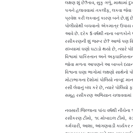
લક્ષણ શું છે?તાવ, સુકુ ગળું, માથામા
પગને હલાવવામાં તકલીફ, લકવા જેવા લક
પ્રવેશ કરી લકવાનું કારણ બને છે.શું 
પોલીયોથી બચવાનો એકમાત્ર ઉપાય તે
આવે છે. દરેક 5 વર્ષથી નાના બાળકોને 
રસીકરણની શું જરૂર છે? આજે પણ વિશ
સંખ્યામાં ઘણો ઘટાડો થયો છે, ત્યારે
વિશ્વમાં પાકિસ્તાન અને અફઘાનિસ્તાનમ
જોવા મળતા આપણને આ બાબતે ધ્યાન 
વિશ્વના ઘણા ભાગોમાં લક્ષણો સાથેનો 
મોટાભાગના દેશોમાં પોલિયો નાબૂદ માનવા
રસી લેવાનું બંધ કરે છે, ત્યારે પોલિયો
સમૂહ રસીકરણ અભિયાન ચલાવવામાં 
નવસારી જિલ્લાના પાંચ વર્ષથી નીચ
રસીકરણ ટીમો, ૧૬ મોબાઇલ ટીમો, ૨૩ ટ
કર્મચારી, આશા, આંગણવાડી કાર્યક