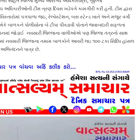
 સહિત જિલ્લા મુખ્ય આરોગ્ય અધિકારીશ્રી, જીલ્લા
અધિકારીઓની ટીમ ત્રણ દિવસ ખડેપગે કામગીરી કરી હતી. ટીમ દ્વારા
સ્તારોમાં પગપાળા જઇ, રેલ્વેસ્ટેશન, બસ સ્ટેન્ડ ખાતે અને મજુર વર્ગો
 એકે બાળકને પોલીયોના બે ટીપા પીવડાવી પોતાને જવાબદારી સફળતા
િયાનમાં જોડાઈ નવસારી જિલ્લાના વાલીઓએ પણ જિલ્લા તંત્રનો સાથ
ાં નવસારી જિલ્લાના તમામ બાળકોને આવરી લઇ ૧૦૦ ટકા સિધ્ધિ હાંસલ
ર અભિનંદનને પાત્ર છે.