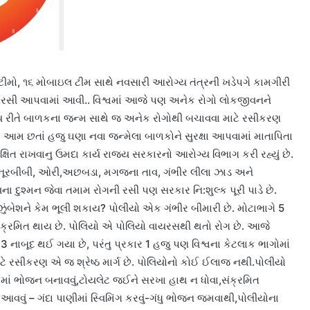
મો, ૧૬ મોબાઇલ ટીમ સાથે નવસારી આરોગ્ય તંત્રની ખડેપગે કામગીરી
રસી આપવામાં આવી.. વિશ્વમાં આજે પણ અનેક રોગો લોકજીવનને
ાન્ય રીતે બાળકના જન્મ સાથે જ અનેક રોગોથી બચાવવા માટે રસીકરણ
એ. આમ છતાં હજુ ઘણા નવા જન્મેલા બાળકોને સુરક્ષા આપવામાં માતાપિતા
ક્ષિત રાખવાનુ ઉમદા કાર્ય રાજય સરકારનો આરોગ્ય વિભાગ કરી રહ્યું છે.
 નૂરબીબી, ઓરી,અછબડા, મગજના તાવ, ગંભીર લીલા ઝાડ અને
ા દુશ્મન જેવા તમામ રોગની રસી પણ સરકાર નિ:શુલ્ક પૂરી પાડે છે.
ુંબેશને કેમ ભૂલી શકાય? પોલીયો એક ગંભીર બીમારી છે. મોટાભાગે 5
ંક્રમિત થાય છે. પોલિયો એ પોલિયો વાયરસથી થતો રોગ છે. આજે
 નાબૂદ થઈ ગયા છે, પરંતુ પ્રકાર 1 હજુ પણ વિશ્વના કેટલાક ભાગોમાં
માટે રસીકરણ એ જ શ્રેષ્ઠ માર્ગ છે. પોલિયોનો કોઈ ઈલાજ નથી.પોલીયો
 કે તેમાં ભોજન બનાવવું,ટોયલેટ જઈને સરખા હાથ ન ધોવા,સંક્રમિત
ાં આવવું – ગંદા પાણીમાં સ્વિમિંગ કરવું-ગંધુ ભોજન જમવાથી,પોલીયોના