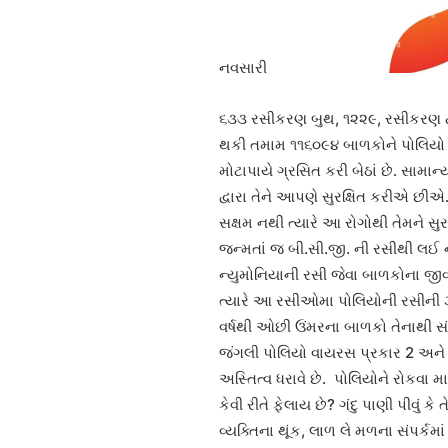
નવસારી
૬૩૩ રસીકરણ બુથ, ૧૨૨૯, રસીકરણ ટી
થકી તમામ ૧૧૬૦૯૪ બાળકોને પોલિયો 
મોટાપાયે ગ્રસિત કરી બેઠાં છે. સામ
દ્વારા તેને આપણે સુરક્ષિત કરીએ છી
સક્ષમ નથી ત્યારે આ રોગોથી તેમને સુર
જન્મતાં જ બી.સી.જી. ની રસીથી લઈ
ન્યુમોનિયાની રસી જેવા બાળકોના જીવન
ત્યારે આ રસીઓમા પોલિયોની રસીની ઝ
વર્ષથી ઓછી ઉંમરના બાળકો તેનાથી સ
જંગલી પોલિયો વાયરસ પ્રકાર 2 અને 3
અસ્તિત્વ ધરાવે છે. પોલિયોને રોકવા 
કેવી રીતે ફેલાય છે? ગંદુ પાણી પીવું
વ્યક્તિના થૂંક, લાળ લે મળના સંપર્કમ