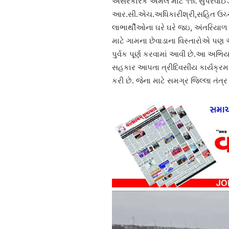
અસરકારક અમલ માટે ૧૧૬ સુપરવાઈઝરો
આર.સી.એચ.અધિકારીશ્રી,સહિત ઉચ્ચ 
લાભાર્થીઓના ઘરે ઘરે જઇ, અંતરિયાળ વિ
માટે ગામના છેવાડાના વિસ્તારોએ પણ
પુર્વક પૂર્ણ કરવામાં આવી છે.આ અભ
સહકાર આપતા ત્રીદિવસીય કાર્યક્રમમ
કરી છે. જેના માટે સમગ્ર જિલ્લા તંત્