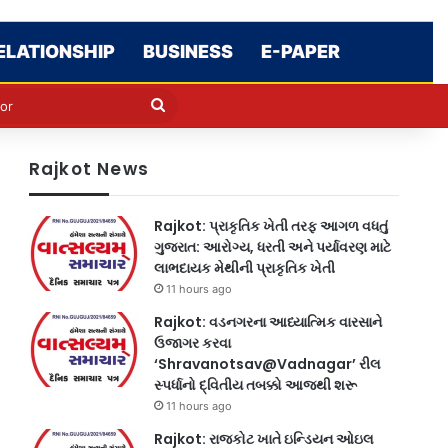
ELATIONSHIP
BUSINESS
E-PAPER
e
n
Search
for
Rajkot News
Rajkot: પ્રાકૃતિક ખેતી તરફ આગળ વધતું
ગુજરાત: આરોગ્ય, ધરતી અને પર્યાવરણ માટે
લાભદાયક મેથીની પ્રાકૃતિક ખેતી
11 hours ago
Rajkot: વડનગરના આધ્યાત્મિક વારસાને
ઉજાગર કરવા
‘Shravanotsav@Vadnagar’ રીલ
સ્પર્ધાનો દ્વિતીય તબક્કો આજથી શરૂ
11 hours ago
Rajkot: રાજકોટ ખાતે ઇન્ડિયન ઓઇલ