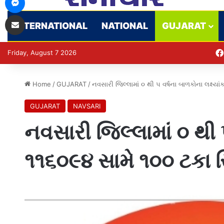
Share via Email
INTERNATIONAL
NATIONAL
GUJARAT
Friday, August 7 2026
Home
/
GUJARAT
/
નવસારી જિલ્લામાં ૦ થી ૫ વર્ષના બાળકોના લક્ષ્યા
GUJARAT
NAVSARI
નવસારી જિલ્લામાં ૦ થી ૫
૧૧૬૦૯૪ સામે ૧૦૦ ટકા સ