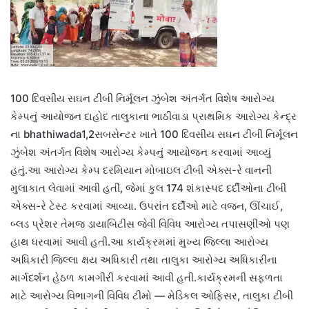
100 દિવસીય સઘન ટીબી નિર્મૂલન ઝુંબેશ અંતર્ગત વિશેષ આરોગ્ય
કેમ્પનું આયોજન દાહોદ તાલુકાના ભાઠીવાડા પ્રાથમિક આરોગ્ય કેન્દ્ર
ના bhathiwada1,2સબસેન્ટર ખાતે 100 દિવસીય સઘન ટીબી નિર્મૂલન
ઝુંબેશ અંતર્ગત વિશેષ આરોગ્ય કેમ્પનું આયોજન કરવામાં આવ્યું
હતું.આ આરોગ્ય કેમ્પ દરમિયાન મોબાઇલ ટીબી એક્સ-રે વાનની
મુલાકાત લેવામાં આવી હતી, જેમાં કુલ 174 શંકાસ્પદ દર્દીઓના ટીબી
એક્સ-રે ટેસ્ટ કરવામાં આવ્યા. ઉપરાંત દર્દીઓ માટે વજન, ઊંચાઈ,
બ્લડ પ્રેશર તેમજ ડાયાબિટીસ જેવી વિવિધ આરોગ્ય તપાસણીઓ પણ
હાથ ધરવામાં આવી હતી.આ કાર્યક્રમમાં મુખ્ય જિલ્લા આરોગ્ય
અધિકારી જિલ્લા ક્ષય અધિકારી તથા તાલુકા આરોગ્ય અધિકારીના
માર્ગદર્શન હેઠળ કામગીરી કરવામાં આવી હતી.કાર્યક્રમની સફળતા
માટે આરોગ્ય વિભાગની વિવિધ ટીમો — મેડિકલ ઓફિસર, તાલુકા ટીબી