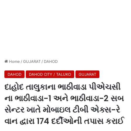
Home
/
GUJARAT
/
DAHOD
DAHOD
DAHOD CITY / TALUKO
GUJARAT
દાહોદ તાલુકાના ભાઠીવાડા પીએચસી
ના ભાઠીવાડા-1 અને ભાઠીવાડા-2 સબ
સેન્ટર ખાતે મોબાઇલ ટીબી એક્સ-રે
વાન દ્વારા 174 દર્દીઓની તપાસ કરાઈ