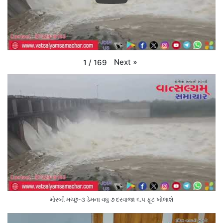
Next
»
1
/
169
મોરબી મચ્છુ-૩ ડેમના વઘુ ૭ દરવાજા ૬.૫ ફૂટ ખોલાશે