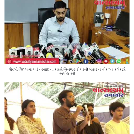
મોરબી જિલ્લામાં ભારે વરસાદ ના કારણે બિનજરૂરી ઘરની બહાર ન નીકળવા કલેક્ટરે
અપીલ કરી