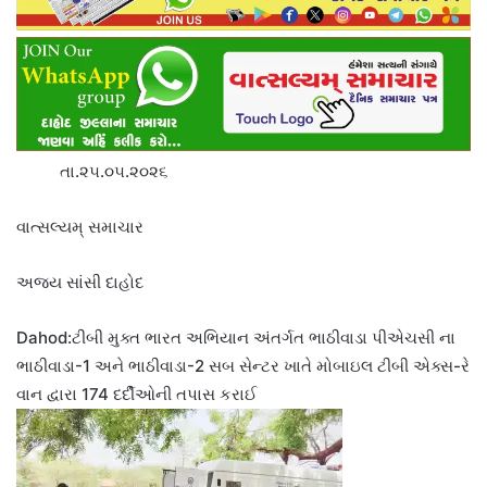
તા.૨૫.૦૫.૨૦૨૬
વાત્સલ્યમ્ સમાચાર
અજય સાંસી દાહોદ
Dahod:ટીબી મુક્ત ભારત અભિયાન અંતર્ગત ભાઠીવાડા પીએચસી ના
ભાઠીવાડા-1 અને ભાઠીવાડા-2 સબ સેન્ટર ખાતે મોબાઇલ ટીબી એક્સ-રે
વાન દ્વારા 174 દર્દીઓની તપાસ કરાઈ