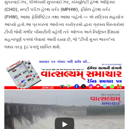
સુપરવાઈઝર, પીએચસી સુપરવાઈઝર, કોમ્યુનિટી હેલ્થ ઓફિસર
(CHO), મલ્ટી પર્પઝ હેલ્થ વર્કર (MPHW), ફીમેલ હેલ્થ વર્કર
(FHW), આશા ફેસિલિટેટર તથા આશા બહેનો — એ સક્રિય સહયોગ
આપ્યો હતો.આ પ્રકારના આરોગ્ય કાર્યક્રમો દ્વારા ગ્રામ્ય વિસ્તારોમાં
ટીબી જેવી ગંભીર બીમારીની વહેલી તકે ઓળખ અને નિર્મૂલન દિશામાં
મહત્વપૂર્ણ પગલાં લેવામાં આવી રહ્યા છે, જે “ટીબી મુક્ત ભારત”ના
લક્ષ્ય તરફ દૃઢ પગલું સાબિત થશે.