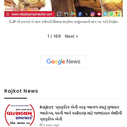
CJP ની સરકારે બે માંગ સ્વીકારી શિક્ષણ મંત્રીના રાજીનામાની માંગ પર કાલે નિર્ણય
Next
»
1
/
169
Rajkot News
Rajkot: પ્રાકૃતિક ખેતી તરફ આગળ વધતું ગુજરાત:
આરોગ્ય, ધરતી અને પર્યાવરણ માટે લાભદાયક મેથીની
પ્રાકૃતિક ખેતી
3 days ago