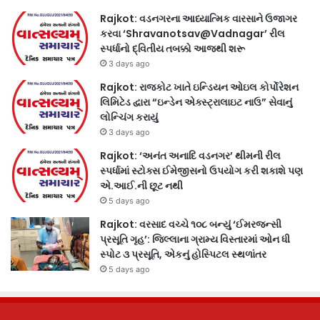
Rajkot: વડનગરના આધ્યાત્મિક વારસાને ઉજાગર
કરવા ‘Shravanotsav@Vadnagar’ રીલ
સ્પર્ધાનો દ્વિતીય તબક્કો આજથી શરૂ
3 days ago
Rajkot: રાજકોટ ખાતે ઇન્ડિયન ઓઇલ કોર્પોરેશન
લિમિટેડ દ્વારા “ઇન્ડેન એક્સ્ટ્રાલાઇટ નાઉ” સેવાનું
લોન્ચિંગ કરાયું
3 days ago
Rajkot: ‘અનંત અનાદિ વડનગર’ થીમની રીલ
સ્પર્ધામાં સ્ટોક્સ ઈમેજીસનો ઉપયોગ કરી શકાશે પણ
એ.આઈ.ની છૂટ નથી
5 days ago
Rajkot: વરસાદ વચ્ચે ૧૦૮ બન્યું ‘ઈમરજન્સી
પ્રસૂતિ ગૃહ’: જિલ્લાના ગ્રામ્ય વિસ્તારમાં ઓન ધી
સ્પોટ ૩ પ્રસૂતિ, એકનું હોસ્પિટલ સ્થળાંતર
5 days ago