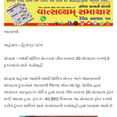
અરવલ્લી
અહેવાલ – હિતેન્દ્ર પટેલ
મોડાસા – લક્ષ્મી શોપિંગ સેન્ટરમાં બીલ વગરના 20 મોબાઇલ કબજે,5
દુકાનદારો સામે કાર્યવાહી
મોડાસા શહેરમાં આવેલી લક્ષ્મી શોપિંગ સેન્ટર અને આસપાસની
મોબાઇલ દુકાનોમાં અરવલ્લી જિલ્લા એસ.ઓ.જી. પોલીસ દ્વારા
અચાનક સરપ્રાઇઝ ચેકિંગ હાથ ધરતાં બીલ વગરના 20 મોબાઇલ ફોન
મળી આવ્યા હતા. કુલ રૂ. 40,893 કિંમતના આ મોબાઇલ ફોન કબજે
કરીને દુકાન માલિકો સામે કાયદેસરની કાર્યવાહી હાથ ધરવામાં આવી છે