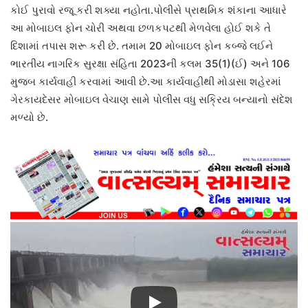
કોઈ પુરાવો રજૂ કરી શક્યા નહોતા.પોલીસે પ્રાથમિક શંકાના આધારે
આ મોબાઇલ ફોન ચોરી અથવા છળકપટથી મેળવેલા હોઈ શકે તે
દિશામાં તપાસ શરૂ કરી છે. તમામ 20 મોબાઇલ ફોન કબ્જે લઈને
ભારતીય નાગરિક સુરક્ષા સંહિતા 2023ની કલમ 35(1)(ઈ) અને 106
મુજબ કાર્યવાહી કરવામાં આવી છે.આ કાર્યવાહીથી મોડાસા શહેરમાં
ગેરકાયદેસર મોબાઇલ વેચાણ સામે પોલીસ વધુ સક્રિય બન્યાનો સંદેશ
મળ્યો છે.