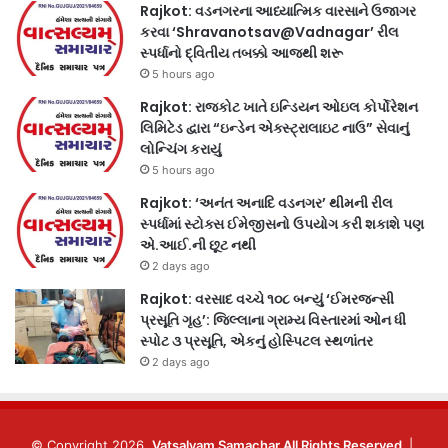
Rajkot: વડનગરના આધ્યાત્મિક વારસાને ઉજાગર
કરવા ‘Shravanotsav@Vadnagar’ રીલ
સ્પર્ધાનો દ્વિતીય તબક્કો આજથી શરૂ
5 hours ago
Rajkot: રાજકોટ ખાતે ઇન્ડિયન ઓઇલ કોર્પોરેશન
લિમિટેડ દ્વારા “ઇન્ડેન એક્સ્ટ્રાલાઇટ નાઉ” સેવાનું
લોન્ચિંગ કરાયું
5 hours ago
Rajkot: ‘અનંત અનાદિ વડનગર’ થીમની રીલ
સ્પર્ધામાં સ્ટોક્સ ઈમેજીસનો ઉપયોગ કરી શકાશે પણ
એ.આઈ.ની છૂટ નથી
2 days ago
Rajkot: વરસાદ વચ્ચે ૧૦૮ બન્યું ‘ઈમરજન્સી
પ્રસૂતિ ગૃહ’: જિલ્લાના ગ્રામ્ય વિસ્તારમાં ઓન ધી
સ્પોટ ૩ પ્રસૂતિ, એકનું હોસ્પિટલ સ્થળાંતર
2 days ago
© Copyright 2026,
Vatsalyam Samachar All Rights Reserved
|