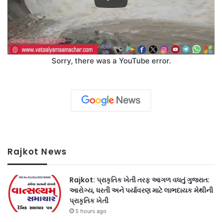
Sorry, there was a YouTube error.
Rajkot News
Rajkot: પ્રાકૃતિક ખેતી તરફ આગળ વધતું ગુજરાત:
આરોગ્ય, ધરતી અને પર્યાવરણ માટે લાભદાયક મેથીની
પ્રાકૃતિક ખેતી
5 hours ago