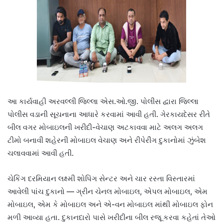
આ કાર્યવાહી અરવલ્લી જિલ્લા એસ.ઓ.જી. પોલીસ દ્વારા જિલ્લા
પોલીસ વડાની સૂચનાના આધારે કરવામાં આવી હતી. ગેરકાયદેસર રીતે
બીલ વગર મોબાઇલની ખરીદી-વેચાણ અટકાવવા માટે અલગ અલગ
ટીમો બનાવી શહેરની મોબાઇલ વેચાણ અને રીપેરીંગ દુકાનોમાં ઝુંબેશ
ચલાવવામાં આવી હતી.
ચેકિંગ દરમિયાન લક્ષ્મી શોપિંગ સેન્ટર અને ચાર રસ્તા વિસ્તારમાં
આવેલી પાંચ દુકાનો — ગ્રીન ચેનલ મોબાઇલ, એપલ મોબાઇલ, એમ
મોબાઇલ, એમ કે મોબાઇલ અને એ-વન મોબાઇલ માંથી મોબાઇલ ફોન
મળી આવ્યા હતા. દુકાનદારો પાસે ખરીદીના બીલ રજૂ કરવા કહેતાં તેઓ