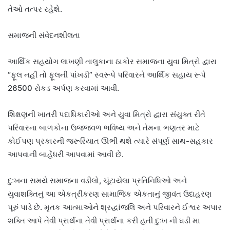
તેઓ તત્પર રહેશે.
સમાજની સંવેદનશીલતા
આર્થિક સહયોગ લાખણી તાલુકાના ઠાકોર સમાજના યુવા મિત્રો દ્વારા
“ફૂલ નહીં તો ફૂલની પાંખડી” સ્વરૂપે પરિવારને આર્થિક સહાય રૂપે
26500 રોકડ અર્પણ કરવામાં આવી.
શિક્ષણની ખાતરી પદાધિકારીઓ અને યુવા મિત્રો દ્વારા સંયુક્ત રીતે
પરિવારના બાળકોના ઉજ્જવળ ભવિષ્ય અને તેમના ભણતર માટે
કોઈપણ પ્રકારની જરૂરિયાત ઊભી થશે ત્યારે સંપૂર્ણ સાથ-સહકાર
આપવાની બાહેંધરી આપવામાં આવી છે.
દુઃખના સમયે સમાજના વડીલો, ચૂંટાયેલા પ્રતિનિધિઓ અને
યુવાશક્તિનું આ એકત્રીકરણ સામાજિક એકતાનું જીવંત ઉદાહરણ
પૂરું પાડે છે. મૃતક આત્માઓને શ્રદ્ધાંજલિ અને પરિવારને ઈશ્વર અપાર
શક્તિ આપે તેવી પ્રાર્થના તેવી પ્રાર્થના કરી હતી દુઃખ ની ઘડી મા