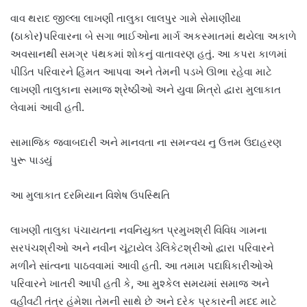
વાવ થરાદ જીલ્લા લાખણી તાલુકા લાલપુર ગામે સેમાણીયા
(ઠાકોર)પરિવારના બે સગા ભાઈઓના માર્ગ અકસ્માતમાં થયેલા અકાળે
અવસાનથી સમગ્ર પંથકમાં શોકનું વાતાવરણ હતું. આ કપરા કાળમાં
પીડિત પરિવારને હિંમત આપવા અને તેમની પડખે ઊભા રહેવા માટે
લાખણી તાલુકાના સમાજ શ્રેષ્ઠીઓ અને યુવા મિત્રો દ્વારા મુલાકાત
લેવામાં આવી હતી.
સામાજિક જવાબદારી અને માનવતા ના સમન્વય નુ ઉત્તમ ઉદાહરણ
પુરૂ પાડયું
આ મુલાકાત દરમિયાન વિશેષ ઉપસ્થિતિ
લાખણી તાલુકા પંચાયતના નવનિયુક્ત પ્રમુખશ્રી વિવિધ ગામના
સરપંચશ્રીઓ અને નવીન ચૂંટાયેલ ડેલિકેટશ્રીઓ દ્વારા પરિવારને
મળીને સાંત્વના પાઠવવામાં આવી હતી. આ તમામ પદાધિકારીઓએ
પરિવારને ખાતરી આપી હતી કે, આ મુશ્કેલ સમયમાં સમાજ અને
વહીવટી તંત્ર હંમેશા તેમની સાથે છે અને દરેક પ્રકારની મદદ માટે