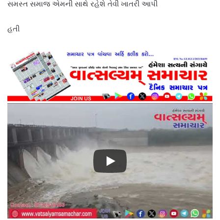
સમસ્ત સમાજ એમની સાથે રહેશે તેવી ખાતરી આપી
હતી