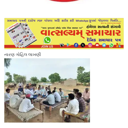
નારણ ગોહિલ લાખણી