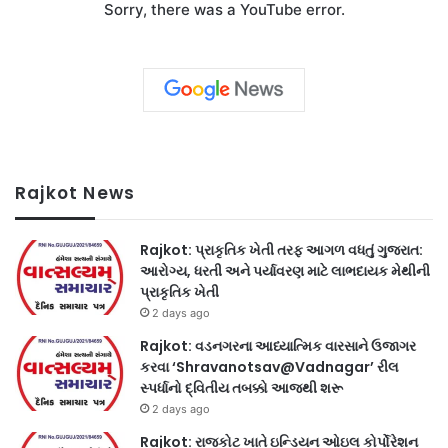
Sorry, there was a YouTube error.
Rajkot News
Rajkot: પ્રાકૃતિક ખેતી તરફ આગળ વધતું ગુજરાત:
આરોગ્ય, ધરતી અને પર્યાવરણ માટે લાભદાયક મેથીની
પ્રાકૃતિક ખેતી
2 days ago
Rajkot: વડનગરના આધ્યાત્મિક વારસાને ઉજાગર
કરવા ‘Shravanotsav@Vadnagar’ રીલ
સ્પર્ધાનો દ્વિતીય તબક્કો આજથી શરૂ
2 days ago
Rajkot: રાજકોટ ખાતે ઇન્ડિયન ઓઇલ કોર્પોરેશન