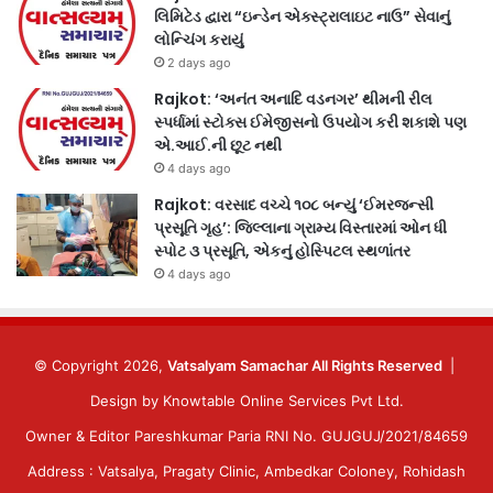
લિમિટેડ દ્વારા “ઇન્ડેન એક્સ્ટ્રાલાઇટ નાઉ” સેવાનું
લોન્ચિંગ કરાયું
2 days ago
Rajkot: ‘અનંત અનાદિ વડનગર’ થીમની રીલ
સ્પર્ધામાં સ્ટોક્સ ઈમેજીસનો ઉપયોગ કરી શકાશે પણ
એ.આઈ.ની છૂટ નથી
4 days ago
Rajkot: વરસાદ વચ્ચે ૧૦૮ બન્યું ‘ઈમરજન્સી
પ્રસૂતિ ગૃહ’: જિલ્લાના ગ્રામ્ય વિસ્તારમાં ઓન ધી
સ્પોટ ૩ પ્રસૂતિ, એકનું હોસ્પિટલ સ્થળાંતર
4 days ago
© Copyright 2026,
Vatsalyam Samachar All Rights Reserved
|
Design by
Knowtable Online Services Pvt Ltd.
Owner & Editor Pareshkumar Paria RNI No. GUJGUJ/2021/84659
Address : Vatsalya, Pragaty Clinic, Ambedkar Coloney, Rohidash