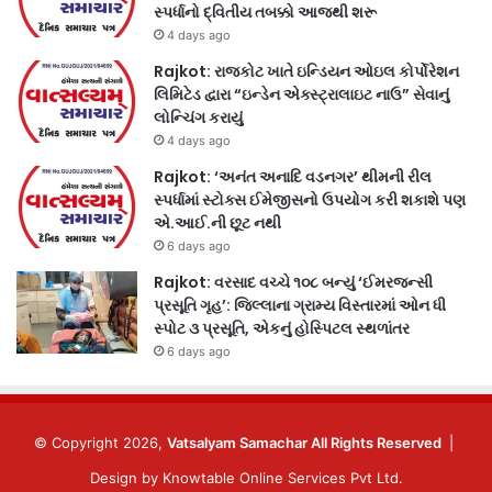
સ્પર્ધાનો દ્વિતીય તબક્કો આજથી શરૂ
4 days ago
Rajkot: રાજકોટ ખાતે ઇન્ડિયન ઓઇલ કોર્પોરેશન
લિમિટેડ દ્વારા “ઇન્ડેન એક્સ્ટ્રાલાઇટ નાઉ” સેવાનું
લોન્ચિંગ કરાયું
4 days ago
Rajkot: ‘અનંત અનાદિ વડનગર’ થીમની રીલ
સ્પર્ધામાં સ્ટોક્સ ઈમેજીસનો ઉપયોગ કરી શકાશે પણ
એ.આઈ.ની છૂટ નથી
6 days ago
Rajkot: વરસાદ વચ્ચે ૧૦૮ બન્યું ‘ઈમરજન્સી
પ્રસૂતિ ગૃહ’: જિલ્લાના ગ્રામ્ય વિસ્તારમાં ઓન ધી
સ્પોટ ૩ પ્રસૂતિ, એકનું હોસ્પિટલ સ્થળાંતર
6 days ago
© Copyright 2026,
Vatsalyam Samachar All Rights Reserved
|
Design by
Knowtable Online Services Pvt Ltd.