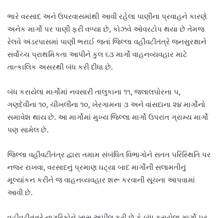
ભારે વરસાદ અને ઉપરવાસમાંથી આવી રહેલા પાણીના પ્રવાહને કારણે
અનેક માર્ગો પર પાણી ફરી વળ્યા છે, કોઝવે ઓવરટોપ થયા છે તેમજ
રેલવે અંડરપાસમાં પાણી ભરાઈ જતાં જિલ્લા વહીવટીતંત્રે જનસુરક્ષાને
સર્વોચ્ચ પ્રાથમિકતા આપીને
કુલ ૬૩ માર્ગો વાહનવ્યવહાર માટે
તાત્કાલિક અસરથી બંધ
કરી દીધા છે.
બંધ કરાયેલા માર્ગોમાં
નવસારી તાલુકાના ૧૧
,
જલાલપોરના ૫
,
ગણદેવીના ૧૦
,
ચીખલીના ૧૦
,
ખેરગામના ૩
અને
વાંસદાના ૨૪ માર્ગો
નો
સમાવેશ થાય છે. આ માર્ગોમાં મુખ્ય જિલ્લા માર્ગો ઉપરાંત ગ્રામ્ય માર્ગો
પણ સામેલ છે.
જિલ્લા વહીવટીતંત્ર દ્વારા તમામ સંબંધિત વિભાગોને સતત પરિસ્થિતિ પર
નજર રાખવા, વરસાદનું પ્રમાણ ઘટ્યા બાદ માર્ગોની સલામતીનું
મૂલ્યાંકન કરીને જ વાહનવ્યવહાર શરૂ કરવાની સૂચના આપવામાં
આવી છે.
વહીવટીતંત્રે નાગરિકોને ખાસ અપીલ કરી છે કે બંધ કરાયેલા માર્ગો પર