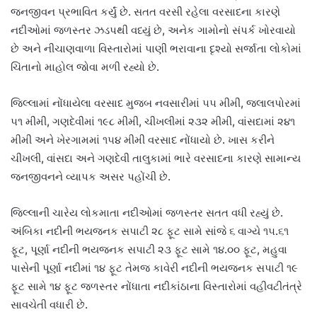
જનજીવન પ્રભાવિત કર્યું છે. સતત વરસી રહેલા વરસાદના કારણે
નદીઓમાં જળસ્તર ઝડપથી વધ્યું છે, અનેક ગામોનો સંપર્ક ખોરવાયો
છે અને નીચાણવાળા વિસ્તારોમાં પાણી ભરાવાના દૃશ્યો સર્જાતા લોકોમાં
ચિંતાનો માહોલ જોવા મળી રહ્યો છે.
જિલ્લામાં નોંધાયેલા વરસાદ મુજબ નવસારીમાં
૫૫ મીમી
, જલાલપોરમાં
૫૧ મીમી
, ગણદેવીમાં
૧૯૮ મીમી
, ચીખલીમાં
૨૩૨ મીમી
, વાંસદામાં
૨૪૧
મીમી
અને ખેરગામમાં
૧૫૪ મીમી
વરસાદ નોંધાયો છે. ખાસ કરીને
ચીખલી, વાંસદા અને ગણદેવી તાલુકામાં ભારે વરસાદના કારણે સામાન્ય
જનજીવનને વ્યાપક અસર પહોંચી છે.
જિલ્લાની ચારેય લોકમાતા નદીઓમાં જળસ્તર સતત વધી રહ્યું છે.
અંબિકા નદી
ની ભયજનક સપાટી
૨૮ ફૂટ
સામે સાંજે ૬ વાગ્યે
૧૫.૬૧
ફૂટ
,
પૂર્ણા નદી
ની ભયજનક સપાટી
૨૩ ફૂટ
સામે
૧૪.૦૦ ફૂટ
,
મહુવા
પાસેની પૂર્ણા નદી
માં
૧૪ ફૂટ
તેમજ
કાવેરી નદી
ની ભયજનક સપાટી
૧૯
ફૂટ
સામે
૧૪ ફૂટ
જળસ્તર નોંધાતા નદીકાંઠાના વિસ્તારોમાં વહીવટીતંત્રે
સાવચેતી વધારી છે.