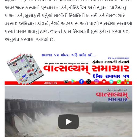
અવરજવર કરવાનો પ્રયાસ ન કરે, બેરિકેડિંગ અને સૂચના પાટિયાંનું
પાલન કરે, મુસાફરી પહેલાં માર્ગોની સ્થિતિની ખાતરી કરે તેમજ ભારે
વરસાદ દરમિયાન કોઝવે, રેલવે અંડરપાસ અને પાણી ભરાયેલા રસ્તાઓ
પરથી પસાર થવાનું ટાળે. જરૂરી કામ સિવાયની મુસાફરી ન કરવા પણ
અનુરોધ કરવામાં આવ્યો છે.