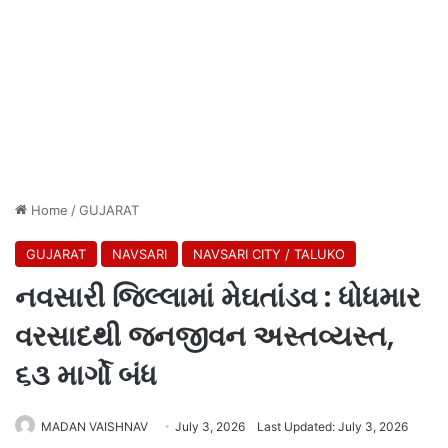
Home
/
GUJARAT
GUJARAT
NAVSARI
NAVSARI CITY / TALUKO
નવસારી જિલ્લામાં મેઘતાંડવ : ધોધમાર
વરસાદથી જનજીવન અસ્તવ્યસ્ત,
૬૩ માર્ગો બંધ
MADAN VAISHNAV
July 3, 2026
Last Updated: July 3, 2026