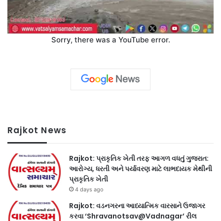
Sorry, there was a YouTube error.
Rajkot News
Rajkot: પ્રાકૃતિક ખેતી તરફ આગળ વધતું ગુજરાત:
આરોગ્ય, ધરતી અને પર્યાવરણ માટે લાભદાયક મેથીની
પ્રાકૃતિક ખેતી
4 days ago
Rajkot: વડનગરના આધ્યાત્મિક વારસાને ઉજાગર
કરવા ‘Shravanotsav@Vadnagar’ રીલ