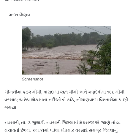
મદન વૈષ્ણવ
Screenshot
ચીખલીમાં ૨૩૨ મીમી, વાંસદામાં ૨૪૧ મીમી અને ગણદેવીમાં ૧૯૮ મીમી
વરસાદ; ચારેય લોકમાતા નદીઓ બે કાંઠે, નીચાણવાળા વિસ્તારોમાં પાણી
ભરાયા
નવસારી, તા. ૩ જુલાઈ:
નવસારી જિલ્લામાં મેઘરાજાએ જાણે તાંડવ
મચાવતાં છેલ્લા કલાકોમાં પડેલા ધોધમાર વરસાદે સમગ્ર જિલ્લાનું