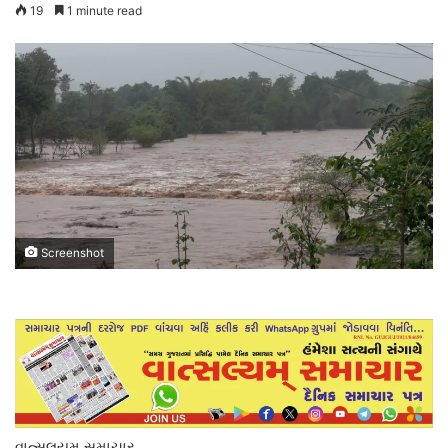
19
1 minute read
Screenshot
વાત્સલયમ સમાચાર