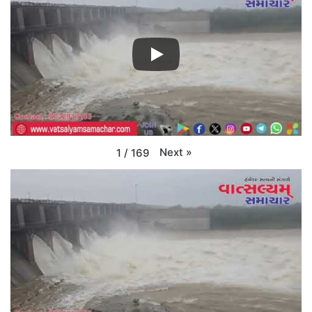
Next
»
1
/
169