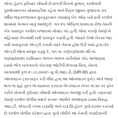
એક્ટ હેઠળ ફરિયાદ નોંધાવી છે.મળતી વિગતો મુજબ, કાલોલની
પુરુષોત્તમનગર સોસાયટીમાં રહેતા અને નિવૃત્ત જીવન ગુજારતા ૭૫
વર્ષીય જફરુલ્લાખાન મુસ્તુફાખાન પઠાણનું બેંક ઓફ બરોડાની કાલોલ
શાખામાં પેન્શન ખાતું આવેલું છે. ગત ૨૫ એપ્રિલ ૨૦૨૬ના રોજ તેમની
બેંક પાસબુક કાલોલ બજારમાં ખોવાઇ ગઇ હતી. જેના કારણે તેમણે મે
મહિનામાં બેંકમાંથી નવી પાસબુક કઢાવી હતી. જ્યારે તેઓ બેંકમાં જઇ
નવી પાસબુકમાં એન્ટ્રી કરાવી ત્યારે તેમના હોશ ઉડી ગયા હતા.બેંક
એન્ટ્રી જોતા માલૂમ પડ્યું કે, ગત તા. ૦૧/૦૩/૨૦૨૬ થી તા.
૧૦/૦૪/૨૦૨૬ દરમિયાન અલગ-અલગ તારીખોમાં કોઇ અજાણ્યા
ઇસમે ભોગ બનનારનો કોઇપણ ઓટીપી મેળવ્યા વિના, તેમના
ખાતામાંથી કુલ રૂ. ૮૬,૦૦૦/- યુ.પી.આઇ.ડી. (UPI ID) દ્વારા
ઓનલાઇન ટ્રાન્સફર કરી લીધા હતા.આ ઓનલાઇન ફ્રોડ અંગે જાણ
થતાં જ વૃદ્ધે તુરંત જ સાયબર ક્રાઇમ લેન્ડલાઇન નંબર ૧૯૩૦ પર ફોન
કરીને પોતાની ફરિયાદ નોંધાવી ઓનલાઇન અરજી કરી હતી. ત્યારબાદ
તેમણે કાલોલ પોલીસ મથકે રૂબરૂ આવીને અજાણ્યા ઇસમ વિરુદ્ધ
આઇ.ટી. એક્ટની કલમ ૬૬(સી) અને ૬૬(ડી) હેઠળ ગુનો દાખલ કરાવ્યો
છે.કાલોલ પોલીસ સ્ટેશન દ્વારા ગુનો નોંધીને આ કેસની કાયદેસરની