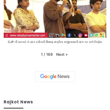
CJP ની સરકારે બે માંગ સ્વીકારી શિક્ષણ મંત્રીના રાજીનામાની માંગ પર કાલે નિર્ણય
Next
»
1
/
169
Rajkot News