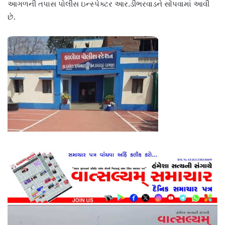
આગળની તપાસ પોલીસ ઇન્સ્પેક્ટર આર.ડીભરવાડને સોંપવામાં આવી
છે.