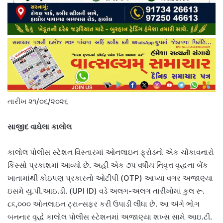
તારીખ ૨૧/૦૬/૨૦૨૬
સાજીદ વાઘેલા કાલોલ
કાલોલ પોલીસ સ્ટેશન વિસ્તારમાં ઓનલાઇન ફ્રોડનો એક ચોંકાવનારો
કિસ્સો પ્રકાશમાં આવ્યો છે. અહીં એક ૭૫ વર્ષીય નિવૃત્ત વૃદ્ધના બેંક
ખાતામાંથી કોઇપણ પ્રકારનો ઓટીપી (OTP) આપ્યા વગર અજાણ્યા
ઇસમે યુ.પી.આઇ.ડી. (UPI ID) વડે અલગ-અલગ તારીખોમાં કુલ રૂ.
૮૬,૦૦૦ ઓનલાઇન ટ્રાન્સફર કરી ઉપાડી લીધા છે. આ અંગે ભોગ
બનનાર વૃદ્ધે કાલોલ પોલીસ સ્ટેશનમાં અજાણ્યા શખ્સ સામે આઇ.ટી.