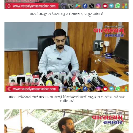
મોરબી મચ્છુ-૩ ડેમના વઘુ ૭ દરવાજા ૬.૫ ફૂટ ખોલાશે
મોરબી જિલ્લામાં ભારે વરસાદ ના કારણે બિનજરૂરી ઘરની બહાર ન નીકળવા કલેક્ટરે
અપીલ કરી