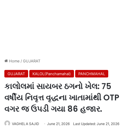
Home
/
GUJARAT
GUJARAT
KALOL(Panchamahal)
PANCHMAHAL
કાલોલમાં સાયબર ઠગનો ખેલ: 75
વર્ષીય નિવૃત્ત વૃદ્ધના ખાતામાંથી OTP
વગર જ ઉપડી ગયા 86 હજાર.
VAGHELA SAJID
June 21, 2026
Last Updated: June 21, 2026