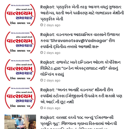
Rajkot: પ્રાકૃતિક ખેતી તરફ આગળ વધતું ગુજરાત:
આરોગ્ય, ધરતી અને પર્યાવરણ માટે લાભદાયક મેથીની
પ્રાકૃતિક ખેતી
2 days ago
Rajkot: વડનગરના આધ્યાત્મિક વારસાને ઉજાગર
કરવા ‘Shravanotsav@Vadnagar’ રીલ
સ્પર્ધાનો દ્વિતીય તબક્કો આજથી શરૂ
2 days ago
Rajkot: રાજકોટ ખાતે ઇન્ડિયન ઓઇલ કોર્પોરેશન
લિમિટેડ દ્વારા “ઇન્ડેન એક્સ્ટ્રાલાઇટ નાઉ” સેવાનું
લોન્ચિંગ કરાયું
2 days ago
Rajkot: ‘અનંત અનાદિ વડનગર’ થીમની રીલ
સ્પર્ધામાં સ્ટોક્સ ઈમેજીસનો ઉપયોગ કરી શકાશે પણ
એ.આઈ.ની છૂટ નથી
4 days ago
Rajkot: વરસાદ વચ્ચે ૧૦૮ બન્યું ‘ઈમરજન્સી
પ્રસૂતિ ગૃહ’: જિલ્લાના ગ્રામ્ય વિસ્તારમાં ઓન ધી