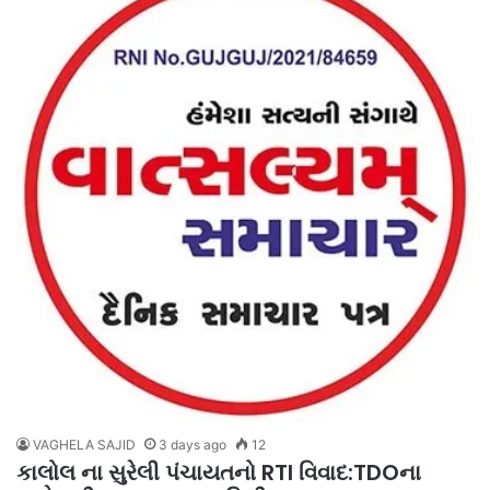
VAGHELA SAJID
3 days ago
12
કાલોલ ના સુરેલી પંચાયતનો RTI વિવાદ:TDOના