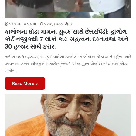
VAGHELA SAJID
2 days ago
6
કાલોલના ઘોડા ગામના યુવક સાથે છેતરપિંડી: હાલોલ
કોર્ટ નજીકથી 7 લોકો કાર-મહત્વના દસ્તાવેજો અને
30 હજાર સાથે ફરાર.
તારીખ ૦૫/૦૮/૨૦૨૬ સાજીદ વાઘેલા કાલોલ કાલોલના ઘોડા ખાતે રહેતા અને
વ્યવસાય કરતા નીલકુમાર જયેન્દ્રભાઈ પટેલ દ્વારા પોલીસ સ્ટેશનમાં એક
ગંભીર…
Read More »