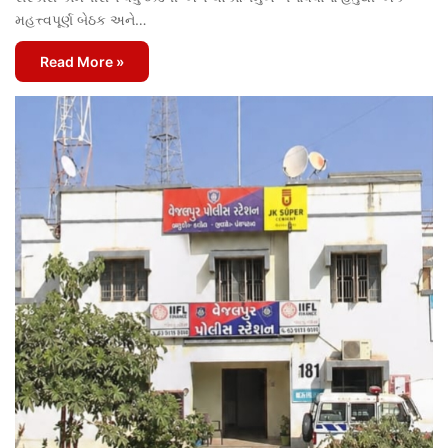
મહત્ત્વપૂર્ણ બેઠક અને…
Read More »