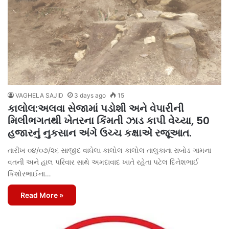
VAGHELA SAJID
3 days ago
15
કાલોલ:અલવા સેજામાં પડોશી અને વેપારીની
મિલીભગતથી ખેતરના કિંમતી ઝાડ કાપી વેચ્યા, 50
હજારનું નુકસાન અંગે ઉચ્ચ કક્ષાએ રજૂઆત.
તારીખ ૦૪/૦૭/૨૬ સાજીદ વાઘેલા કાલોલ કાલોલ તાલુકાના રાબોડ ગામના
વતની અને હાલ પરિવાર સાથે અમદાવાદ ખાતે રહેતા પટેલ દિનેશભાઈ
કિશોરભાઈના…
Read More »