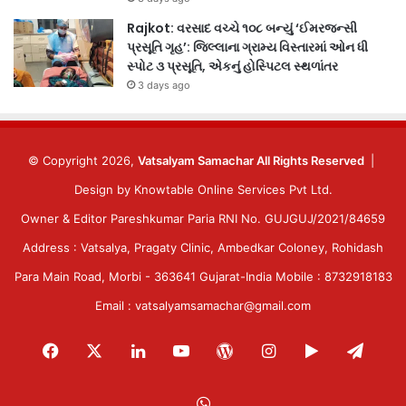
Rajkot: વરસાદ વચ્ચે ૧૦૮ બન્યું ‘ઈમરજન્સી
પ્રસૂતિ ગૃહ’: જિલ્લાના ગ્રામ્ય વિસ્તારમાં ઓન ધી
સ્પોટ ૩ પ્રસૂતિ, એકનું હોસ્પિટલ સ્થળાંતર
3 days ago
© Copyright 2026,
Vatsalyam Samachar All Rights Reserved
|
Design by
Knowtable Online Services Pvt Ltd.
Owner & Editor Pareshkumar Paria RNI No. GUJGUJ/2021/84659
Address : Vatsalya, Pragaty Clinic, Ambedkar Coloney, Rohidash
Para Main Road, Morbi - 363641 Gujarat-India Mobile : 8732918183
Email : vatsalyamsamachar@gmail.com
Facebook
X
LinkedIn
YouTube
WordPress
Instagram
Google
Tele
Play
WhatsApp