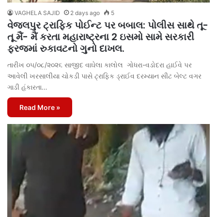
VAGHELA SAJID
2 days ago
5
વેજલપુર ટ્રાફિક પોઈન્ટ પર બબાલ: પોલીસ સાથે તૂ-
તૂ મૈં- મૈં કરતા મહારાષ્ટ્રના 2 ઇસમો સામે સરકારી
ફરજમાં રુકાવટનો ગુનો દાખલ.
તારીખ ૦૫/૦૮/૨૦૨૬ સાજીદ વાઘેલા કાલોલ ગોધરા-વડોદરા હાઈવે પર
આવેલી ખરસાલીયા ચોકડી પાસે ટ્રાફિક ડ્રાઈવ દરમ્યાન સીટ બેલ્ટ વગર
ગાડી હંકારતા…
Read More »