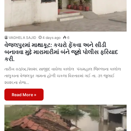
VAGHELA SAJID
4 days ago
6
વેજલપુરમાં માથાકૂટ: કચરો ફેંકવા અને સીડી
બનાવવા મુદ્દે મારામારીમાં બંને જૂથે પોલીસ ફરિયાદ
કરી.
તારીખ ૦૩/૦૮/૨૦૨૬ સાજીદ વાઘેલા કાલોલ પંચમહાલ જિલ્લાના કાલોલ
તાલુકાના વેજલપુર ગામના હોળી ચકલા વિસ્તારમાં ગઈ તા. ૩૧ જુલાઈ
૨૦૨૬ના રોજ…
Read More »