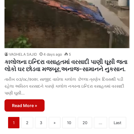
VAGHELA SAJID
4 days ago
5
કાલોલના ઇન્દિરા વસાહતમાં વરસાદી પાણી ઘૂસી જતા
લોકો ઘર છોડવા મજબૂર,અનાજ-સામાનને નુકસાન.
તારીખ ૦૩/૦૮/૨૦૨૬ સાજીદ વાઘેલા કાલોલ છેલ્લા ત્રણેક દિવસથી પડી
રહેલા અવિરત વરસાદને કારણે કાલોલ નગરના ઇન્દિરા વસાહતમાં વરસાદી
પાણી ઘૂસી…
Read More »
1
2
3
»
10
20
...
Last