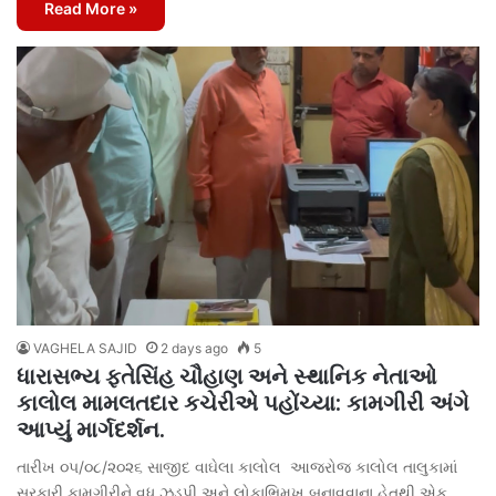
Read More »
VAGHELA SAJID
2 days ago
5
ધારાસભ્ય ફતેસિંહ ચૌહાણ અને સ્થાનિક નેતાઓ
કાલોલ મામલતદાર કચેરીએ પહોંચ્યા: કામગીરી અંગે
આપ્યું માર્ગદર્શન.
તારીખ ૦૫/૦૮/૨૦૨૬ સાજીદ વાઘેલા કાલોલ આજરોજ કાલોલ તાલુકામાં
સરકારી કામગીરીને વધુ ઝડપી અને લોકાભિમુખ બનાવવાના હેતુથી એક