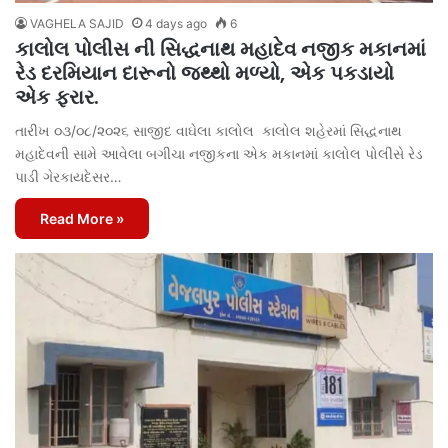
VAGHELA SAJID
4 days ago
6
કાલોલ પોલીસ ની સિદ્ધનાથ મહાદેવ નજીક મકાનમાં
રેડ દરમિયાન દારૂનો જથ્થો મળ્યો, એક પકડાયો
એક ફરાર.
તારીખ ૦૩/૦૮/૨૦૨૬ સાજીદ વાઘેલા કાલોલ કાલોલ શહેરમાં સિદ્ધનાથ
મહાદેવની સામે આવેલા બગીચા નજીકના એક મકાનમાં કાલોલ પોલીસે રેડ
પાડી ગેરકાયદેસર…
Read More »