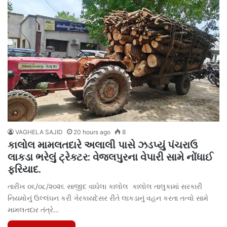
VAGHELA SAJID
20 hours ago
8
કાલોલ મામલતદારે અલાલી પાસે ઝડપ્યું પંચરાઉ
લાકડા ભરેલું ટ્રેક્ટર: વેજલપુરના વેપારી સામે નોંધાઈ
ફરિયાદ.
તારીખ ૦૬/૦૮/૨૦૨૬ સાજીદ વાઘેલા કાલોલ કાલોલ તાલુકામાં સરકારી
નિયમોનું ઉલ્લંઘન કરી ગેરકાયદેસર રીતે લાકડાનું વહન કરતા તત્વો સામે
મામલતદાર તંત્રે…