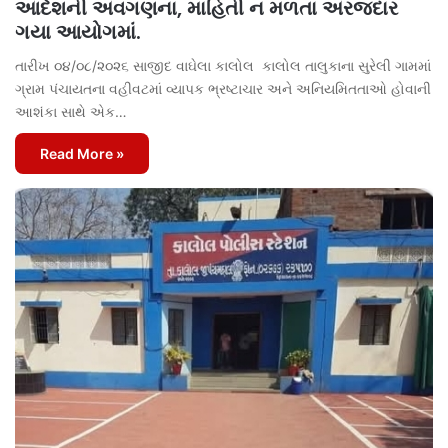
આદેશની અવગણના, માહિતી ન મળતા અરજદાર
ગયા આયોગમાં.
તારીખ ૦૪/૦૮/૨૦૨૬ સાજીદ વાઘેલા કાલોલ કાલોલ તાલુકાના સુરેલી ગામમાં
ગ્રામ પંચાયતના વહીવટમાં વ્યાપક ભ્રષ્ટાચાર અને અનિયમિતતાઓ હોવાની
આશંકા સાથે એક…
Read More »