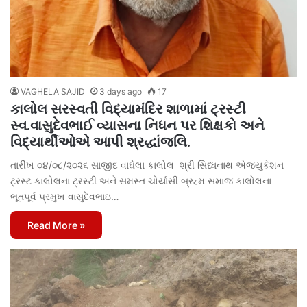
VAGHELA SAJID
3 days ago
17
કાલોલ સરસ્વતી વિદ્યામંદિર શાળામાં ટ્રસ્ટી
સ્વ.વાસુદેવભાઈ વ્યાસના નિધન પર શિક્ષકો અને
વિદ્યાર્થીઓએ આપી શ્રદ્ધાંજલિ.
તારીખ ૦૪/૦૮/૨૦૨૬ સાજીદ વાઘેલા કાલોલ શ્રી સિધ્ધનાથ એજ્યુકેશન
ટ્રસ્ટ કાલોલના ટ્રસ્ટી અને સમસ્ત ચોર્યાસી બ્રહ્મ સમાજ કાલોલના
ભૂતપૂર્વ પ્રમુખ વાસુદેવભાઇ…
Read More »