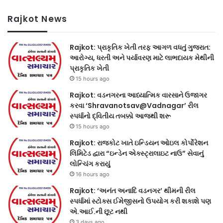
Rajkot News
Rajkot: પ્રાકૃતિક ખેતી તરફ આગળ વધતું ગુજરાત:
આરોગ્ય, ધરતી અને પર્યાવરણ માટે લાભદાયક મેથીની
પ્રાકૃતિક ખેતી
15 hours ago
Rajkot: વડનગરના આધ્યાત્મિક વારસાને ઉજાગર
કરવા ‘Shravanotsav@Vadnagar’ રીલ
સ્પર્ધાનો દ્વિતીય તબક્કો આજથી શરૂ
15 hours ago
Rajkot: રાજકોટ ખાતે ઇન્ડિયન ઓઇલ કોર્પોરેશન
લિમિટેડ દ્વારા “ઇન્ડેન એક્સ્ટ્રાલાઇટ નાઉ” સેવાનું
લોન્ચિંગ કરાયું
16 hours ago
Rajkot: ‘અનંત અનાદિ વડનગર’ થીમની રીલ
સ્પર્ધામાં સ્ટોક્સ ઈમેજીસનો ઉપયોગ કરી શકાશે પણ
એ.આઈ.ની છૂટ નથી
3 days ago