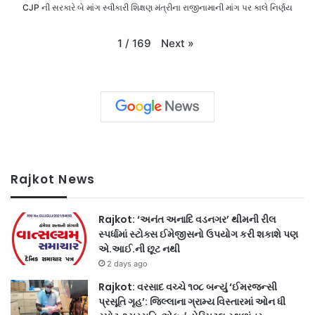
CJP ની સરકારે બે માંગ સ્વીકારી શિક્ષણ મંત્રીના રાજીનામાની માંગ પર કાલે નિર્ણય
Next
»
1
/
169
Rajkot News
Rajkot: ‘અનંત અનાદિ વડનગર’ થીમની રીલ
સ્પર્ધામાં સ્ટોક્સ ઈમેજીસનો ઉપયોગ કરી શકાશે પણ
એ.આઈ.ની છૂટ નથી
2 days ago
Rajkot: વરસાદ વચ્ચે ૧૦૮ બન્યું ‘ઈમરજન્સી
પ્રસૂતિ ગૃહ’: જિલ્લાના ગ્રામ્ય વિસ્તારમાં ઓન ધી