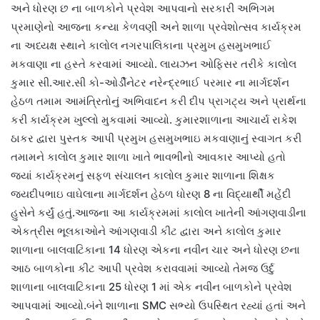
અને ધોરણ છ ના બાળકોને પ્રવેશ આપવાનો સરકારી અભિગમ
પ્રમાણેનો આજના કન્યા કેળવણી અને શાળા પ્રવેશોત્સવ કાર્યક્રમ
ના અધ્યક્ષ સ્થાને કાલોલ નગરપાલિકાના પ્રમુખ હસમુખભાઈ
મકવાણા ના હસ્તે કરવામાં આવ્યો. લાયઝન ઓફિસર તરીકે કાલોલ
કુમાર સી.આર.સી કો-ઓર્ડીનેટર નરેન્દ્રભાઈ પરમાર ના માર્ગદર્શન
હેઠળ તમામ આમંત્રિતોનું અભિવાદન કરી દીપ પ્રાગટ્ય અને પ્રાર્થના
કરી કાર્યક્રમ ખુલ્લો મુકવામાં આવ્યો. કુમારશાળાના આચાર્ય રાકેશ
ઠાકર દ્વારા પુસ્તક આપી પ્રમુખ હસમુખભાઇ મકવાણાનું સ્વાગત કરી
તમામને કાલોલ કુમાર શાળા ખાતે ભાવભીનો આવકાર આપ્યો હતો
જ્યાં કાર્યક્રમનું સફળ સંચાલન કાલોલ કુમાર શાળાના શિક્ષક
જયદીપભાઇ વાઘેલાના માર્ગદર્શન હેઠળ ધોરણ 8 ના વિદ્યાર્થી મહેંદી
હુસેને કર્યું હતું.આજના આ કાર્યક્રમમાં કાલોલ ખાતેની આંગણવાડીના
એકત્રીસ ભૂલકાઓને આંગણવાડી કીટ દ્વારા અને કાલોલ કુમાર
શાળાના બાલવાટિકાના 14 ધોરણ એકના નવીન ચાર અને ધોરણ છના
આઠ બાળકોના કીટ આપી પ્રવેશ કરાવવામાં આવ્યો તેમજ ઉર્દુ
શાળાના બાલવાટિકાના 25 ધોરણ 1 માં એક નવીન બાળકોને પ્રવેશ
આપવામાં આવ્યો.બંને શાળાના SMC સભ્યો ઉપસ્થિત રહ્યાં હતાં અને