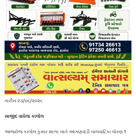
તારીખ ૨૩/૦૬/૨૦૨૬
સાજીદ વાઘેલા કાલોલ
આજરોજ કાલોલ કુમાર શાળા ખાતે આંગણવાડી બાલવાટિકા ધોરણ 1