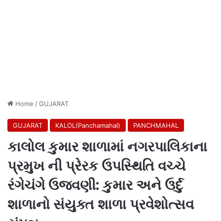
Home
/
GUJARAT
GUJARAT
KALOL(Panchamahal)
PANCHMAHAL
કાલોલ કુમાર શાળામાં નગરપાલિકાના
પ્રમુખ ની પ્રેરક ઉપસ્થિતિ વચ્ચે
રંગેચંગે ઉજવણી: કુમાર અને ઉર્દુ
શાળાનો સંયુક્ત શાળા પ્રવેશોત્સવ