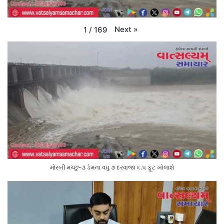
Next
»
1
/
169
મોરબી મચ્છુ-૩ ડેમના વઘુ ૭ દરવાજા ૬.૫ ફૂટ ખોલાશે