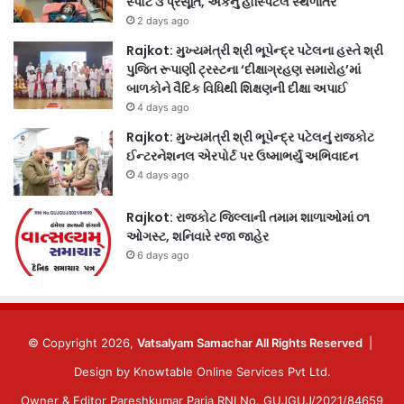
સ્પોટ ૩ પ્રસૂતિ, એકનું હોસ્પિટલ સ્થળાંતર
2 days ago
Rajkot: મુખ્યમંત્રી શ્રી ભૂપેન્દ્ર પટેલના હસ્તે શ્રી
પુજિત રૂપાણી ટ્રસ્ટના ‘દીક્ષાગ્રહણ સમારોહ’માં
બાળકોને વૈદિક વિધિથી શિક્ષણની દીક્ષા અપાઈ
4 days ago
Rajkot: મુખ્યમંત્રી શ્રી ભૂપેન્દ્ર પટેલનું રાજકોટ
ઈન્ટરનેશનલ એરપોર્ટ પર ઉષ્માભર્યું અભિવાદન
4 days ago
Rajkot: રાજકોટ જિલ્લાની તમામ શાળાઓમાં ૦૧
ઓગસ્ટ, શનિવારે રજા જાહેર
6 days ago
© Copyright 2026,
Vatsalyam Samachar All Rights Reserved
|
Design by
Knowtable Online Services Pvt Ltd.
Owner & Editor Pareshkumar Paria RNI No. GUJGUJ/2021/84659