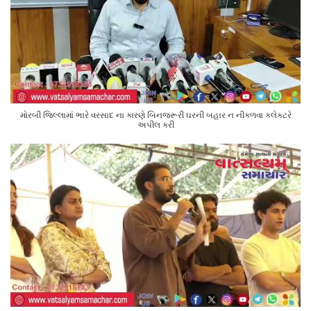
મોરબી જિલ્લામાં ભારે વરસાદ ના કારણે બિનજરૂરી ઘરની બહાર ન નીકળવા કલેક્ટરે
અપીલ કરી