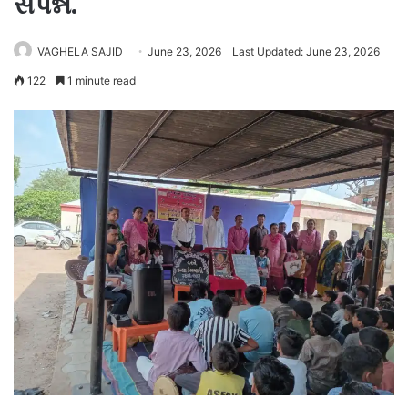
સંપન્ન.
VAGHELA SAJID
June 23, 2026
Last Updated: June 23, 2026
122
1 minute read