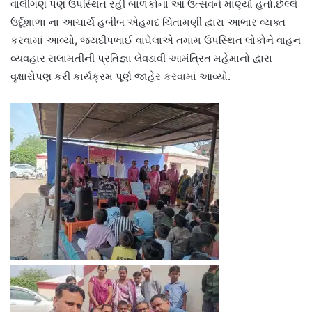
વાલીગણ પણ ઉપસ્થિત રહી બાળકોના આ ઉત્સવને માણ્યો હતો.છેલ્લે
ઉર્દૂશાળા ના આચાર્ય હબીબ એહમદ ચિંતામણી દ્વારા આભાર વ્યક્ત
કરવામાં આવ્યો, જયદીપભાઈ વાઘેલાએ તમામ ઉપસ્થિત લોકોને વાહન
વ્યવહાર સલામતીની પ્રતિજ્ઞા લેવડાવી આમંત્રિત મહેમાનો દ્વારા
વૃક્ષારોપણ કરી કાર્યક્રમ પૂર્ણ જાહેર કરવામાં આવ્યો.