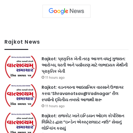
Rajkot News
Rajkot: પ્રાકૃતિક ખેતી તરફ આગળ વધતું ગુજરાત:
આરોગ્ય, ધરતી અને પર્યાવરણ માટે લાભદાયક મેથીની
પ્રાકૃતિક ખેતી
11 hours ago
Rajkot: વડનગરના આધ્યાત્મિક વારસાને ઉજાગર
કરવા ‘Shravanotsav@Vadnagar’ રીલ
સ્પર્ધાનો દ્વિતીય તબક્કો આજથી શરૂ
11 hours ago
Rajkot: રાજકોટ ખાતે ઇન્ડિયન ઓઇલ કોર્પોરેશન
લિમિટેડ દ્વારા “ઇન્ડેન એક્સ્ટ્રાલાઇટ નાઉ” સેવાનું
લોન્ચિંગ કરાયું