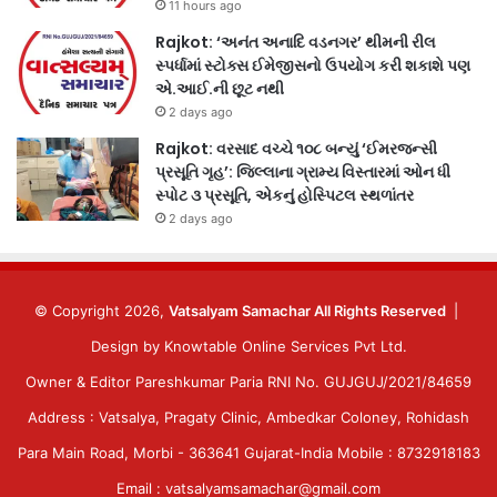
11 hours ago
Rajkot: ‘અનંત અનાદિ વડનગર’ થીમની રીલ
સ્પર્ધામાં સ્ટોક્સ ઈમેજીસનો ઉપયોગ કરી શકાશે પણ
એ.આઈ.ની છૂટ નથી
2 days ago
Rajkot: વરસાદ વચ્ચે ૧૦૮ બન્યું ‘ઈમરજન્સી
પ્રસૂતિ ગૃહ’: જિલ્લાના ગ્રામ્ય વિસ્તારમાં ઓન ધી
સ્પોટ ૩ પ્રસૂતિ, એકનું હોસ્પિટલ સ્થળાંતર
2 days ago
© Copyright 2026,
Vatsalyam Samachar All Rights Reserved
|
Design by
Knowtable Online Services Pvt Ltd.
Owner & Editor Pareshkumar Paria RNI No. GUJGUJ/2021/84659
Address : Vatsalya, Pragaty Clinic, Ambedkar Coloney, Rohidash
Para Main Road, Morbi - 363641 Gujarat-India Mobile : 8732918183
Email : vatsalyamsamachar@gmail.com