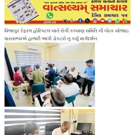
વિજાપુર રેફરલ હોસ્પિટલ ખાતે રોગી કલ્યાણ સમિતિ ની બેઠક યોજાઇ
ધારાસભ્યએ હાજરી આપી ડોકટરો નુ કર્યું માર્ગદર્શન