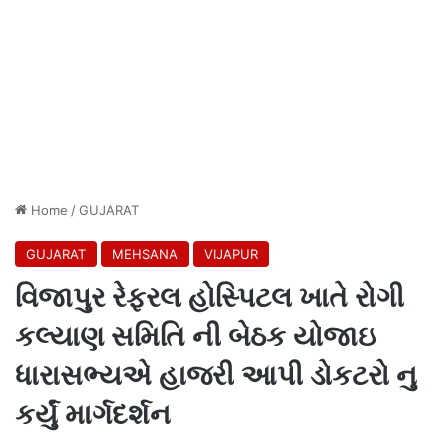
Home
/
GUJARAT
GUJARAT
MEHSANA
VIJAPUR
વિજાપુર રેફરલ હોસ્પિટલ ખાતે રોગી
કલ્યાણ સમિતિ ની બેઠક યોજાઇ
ધારાસભ્યએ હાજરી આપી ડોકટરો નુ
કર્યું માર્ગદર્શન