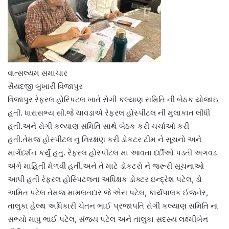
વાત્સલ્યમ સમાચાર
સૈયદજી બુખારી વિજાપુર
વિજાપુર રેફરલ હોસ્પિટલ ખાતે રોગી કલ્યાણ સમિતિ ની બેઠક યોજાઇ
હતી. ધારાસભ્ય સી.જે ચાવડાએ રેફરલ હોસ્પીટલ ની મુલાકાત લીધી
હતી.અને રોગી કલ્યાણ સમિતિ સાથે બેઠક કરી ચર્ચાઓ કરી
હતી.તેમજ હોસ્પીટલ નુ નિરક્ષણ કરી ડોકટર ટીમ ને સૂચનો અને
માર્ગદર્શન કર્યું હતું. રેફરલ હોસ્પીટલ મા આવતા દર્દીઓ પડતી અગવડ
અંગે માહિતી મેળવી હતી.અને તે માટે ડોકટરો ને જરૂરી સૂચનાઓ
આપી હતી રેફરલ હોસ્પિટલના અધિક્ષક ડોક્ટર ઇન્દ્રેશ પટેલ, ડો
અમિત પટેલ તેમજ મામલતદાર જે એસ પટેલ, કાર્યપાલક ઈજનેર,
તાલુકા હેલ્થ અધિકારી ચેતન ભાઈ પ્રજાપતિ રોગી કલ્યાણ સમિતિ ના
સભ્યો માધુ ભાઈ પટેલ, સંજય પટેલ અને તાલુકા સદસ્ય લક્ષ્મીબેન