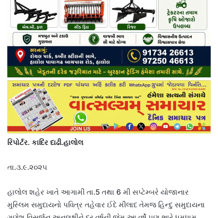
રિપોર્ટર. કાદિર દાઢી.હાલોલ
તા.૩.૯.૨૦૨૫
હાલોલ શહેર ખાતે આગામી તા.5 તથા 6 મી સપ્ટેમ્બરે યોજાનાર
મુસ્લિમ સમુદાયનો પવિત્ર તહેવાર ઈદે મીલાદ તેમજ હિન્દુ સમુદાયના
ગણેશ વિસર્જન અનુલક્ષીને દર વર્ષની જેમ આ વર્ષે પણ ભારે ધૂમધામ