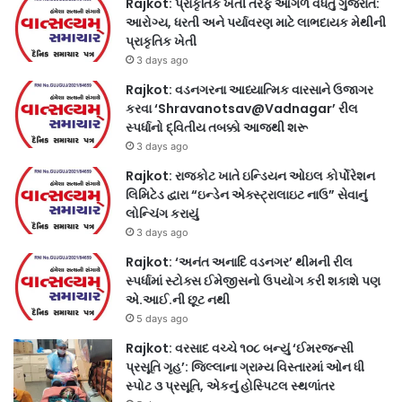
Rajkot: પ્રાકૃતિક ખેતી તરફ આગળ વધતું ગુજરાત:
આરોગ્ય, ધરતી અને પર્યાવરણ માટે લાભદાયક મેથીની
પ્રાકૃતિક ખેતી
3 days ago
Rajkot: વડનગરના આધ્યાત્મિક વારસાને ઉજાગર
કરવા ‘Shravanotsav@Vadnagar’ રીલ
સ્પર્ધાનો દ્વિતીય તબક્કો આજથી શરૂ
3 days ago
Rajkot: રાજકોટ ખાતે ઇન્ડિયન ઓઇલ કોર્પોરેશન
લિમિટેડ દ્વારા “ઇન્ડેન એક્સ્ટ્રાલાઇટ નાઉ” સેવાનું
લોન્ચિંગ કરાયું
3 days ago
Rajkot: ‘અનંત અનાદિ વડનગર’ થીમની રીલ
સ્પર્ધામાં સ્ટોક્સ ઈમેજીસનો ઉપયોગ કરી શકાશે પણ
એ.આઈ.ની છૂટ નથી
5 days ago
Rajkot: વરસાદ વચ્ચે ૧૦૮ બન્યું ‘ઈમરજન્સી
પ્રસૂતિ ગૃહ’: જિલ્લાના ગ્રામ્ય વિસ્તારમાં ઓન ધી
સ્પોટ ૩ પ્રસૂતિ, એકનું હોસ્પિટલ સ્થળાંતર