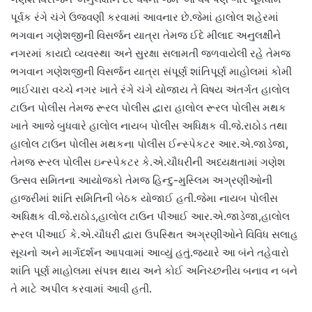
પૂર્વક રંગે ચંગે ઉજવણી કરવામાં આવનાર છે.જેમાં હાલોલ શહેરમાં
ભગવાન ગણેશજીની વિસર્જન યાત્રા તેમજ ઈદે મીલાદ અનુલક્ષીને
નગરમાં કાયદો વ્યવસ્થા અને સુરક્ષા સલામતી જળવાયેલી રહે તેમજ
ભગવાન ગણેશજીની વિસર્જન યાત્રા સંપૂર્ણ શાંતિપૂર્ણ માહોલમાં કોમી
ભાઈચારા વચ્ચે નગર ખાતે રંગે ચંગે યોજાય તે વિષય અંતર્ગત હાલોલ
ટાઉન પોલીસ તેમજ રૂરલ પોલીસ દ્વારા હાલોલ રૂરલ પોલીસ મથક
ખાતે આજે બુધવારે હાલોલ નાયબ પોલીસ અધિક્ષક વી.જે.રાઠોડ તથા
હાલોલ ટાઉન પોલીસ મથકના પોલીસ ઈન્સ્પેકટર આર.એ.જાડેજા,
તેમજ રૂરલ પોલીસ ઇન્સ્પેકટર કે.એ.ચૌધરીની અધ્યક્ષતામાં ગણેશ
ઉત્સવ સમિતના આયોજકો તેમજ હિન્દુ-મુસ્લિમ અગ્રણીઓની
હાજરીમાં શાંતિ સમિતિની બેઠક યોજાઈ હતી.જેમા નાયબ પોલીસ
અધિક્ષક વી.જે.રાઠોડ,હાલોલ ટાઉન પીઆઈ આર.એ.જાડેજા,હાલોલ
રૂરલ પીઆઈ કે.એ.ચૌધરી દ્વારા ઉપસ્થિત અગ્રણીઓને વિવિધ સલાહ
સૂચનો અને માર્ગદર્શન આપવામાં આવ્યું હતું.જ્યારે આ બંને તહેવારો
શાંતિ પૂર્ણ માહોલમા સંપન્ન થાય અને કોઈ અનિચ્છનીય બનાવ ન બને
તે માટે અપીલ કરવામાં આવી હતી.