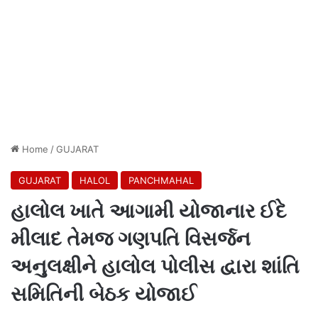
Home
/
GUJARAT
GUJARAT
HALOL
PANCHMAHAL
હાલોલ ખાતે આગામી યોજાનાર ઈદે
મીલાદ તેમજ ગણપતિ વિસર્જન
અનુલક્ષીને હાલોલ પોલીસ દ્વારા શાંતિ
સમિતિની બેઠક યોજાઈ