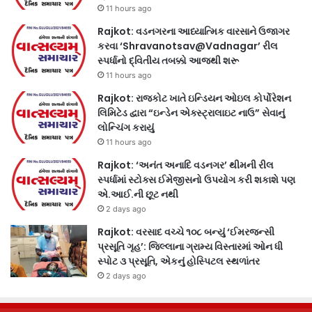
11 hours ago
Rajkot: વડનગરના આધ્યાત્મિક વારસાને ઉજાગર
કરવા ‘Shravanotsav@Vadnagar’ રીલ
સ્પર્ધાનો દ્વિતીય તબક્કો આજથી શરૂ
11 hours ago
Rajkot: રાજકોટ ખાતે ઇન્ડિયન ઓઇલ કોર્પોરેશન
લિમિટેડ દ્વારા “ઇન્ડેન એક્સ્ટ્રાલાઇટ નાઉ” સેવાનું
લોન્ચિંગ કરાયું
11 hours ago
Rajkot: ‘અનંત અનાદિ વડનગર’ થીમની રીલ
સ્પર્ધામાં સ્ટોક્સ ઈમેજીસનો ઉપયોગ કરી શકાશે પણ
એ.આઈ.ની છૂટ નથી
2 days ago
Rajkot: વરસાદ વચ્ચે ૧૦૮ બન્યું ‘ઈમરજન્સી
પ્રસૂતિ ગૃહ’: જિલ્લાના ગ્રામ્ય વિસ્તારમાં ઓન ધી
સ્પોટ ૩ પ્રસૂતિ, એકનું હોસ્પિટલ સ્થળાંતર
2 days ago