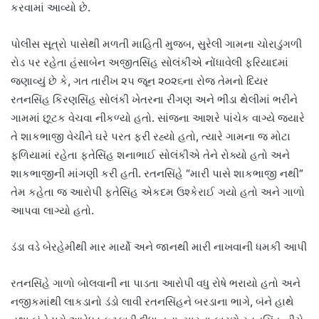
કરવામાં આવ્યો છે.
પોલીસ સૂત્રો પાસેથી મળતી માહિતી મુજબ, સુરેલી ગામના ચોરાડુંગળી
રોડ પર રહેતા હંસાબેન અજીતસિંહ સોલંકીએ નોંધાવેલી ફરિયાદમાં
જણાવ્યું છે કે, ગત તારીખ ૨૫ જૂન ૨૦૨૬ના રોજ તેમનો દિયર
રતનસિંહ કિરણસિંહ સોલંકી ખેતરના રીંગણ અને ભીંડા થેલીમાં ભરીને
ગામમાં છૂટક વેચવા નીકળ્યો હતો. સાંજના આશરે પાંચેક વાગ્યે જ્યારે
તે શાકભાજી વેચીને ઘરે પરત ફરી રહ્યો હતો, ત્યારે ગામના જ મોટા
ફળિયામાં રહેતા ફતેસિંહ શનાભાઈ સોલંકીએ તેને રોક્યો હતો અને
શાકભાજીની માંગણી કરી હતી. રતનસિંહે “મારી પાસે શાકભાજી નથી”
તેમ કહેતા જ આરોપી ફતેસિંહ એકદમ ઉશ્કેરાઈ ગયો હતો અને ગાળો
આપવા લાગ્યો હતો.
ડંડા વડે બેરહેમીથી માર માર્યો અને જાનથી મારી નાખવાની ધમકી આપી
રતનસિંહે ગાળો બોલવાની ના પાડતા આરોપી વધુ રોષે ભરાયો હતો અને
નજીકમાંથી લાકડાનો ડંડો લાવી રતનસિંહને બરડાના ભાગે, બંને હાથે