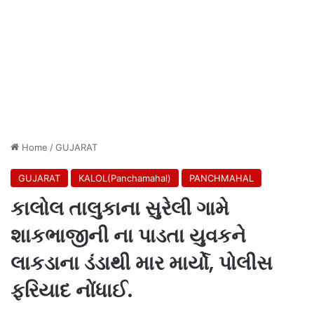
Home
/
GUJARAT
GUJARAT
KALOL(Panchamahal)
PANCHMAHAL
કાલોલ તાલુકાના સુરેલી ગામે
શાકભાજીની ના પાડતા યુવકને
લાકડાના ડંડાથી માર માર્યો, પોલીસ
ફરિયાદ નોંધાઈ.