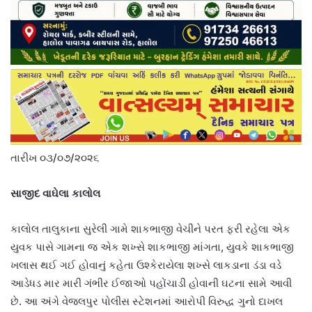
તારીખ ૦૩/૦૭/૨૦૨૬
સાજીદ વાઘેલા કાલોલ
કાલોલ તાલુકાના સુરેલી ગામે શાકભાજી વેચીને પરત ફરી રહેલા એક
યુવક પાસે ગામના જ એક શખ્સે શાકભાજી માંગતા, યુવકે શાકભાજી
ખલાસ થઈ ગઈ હોવાનું કહેતા ઉશ્કેરાયેલા શખ્સે લાકડાના ડંડા વડે
આડેધડ માર મારી ગંભીર ઈજાઓ પહોંચાડી હોવાની ઘટના સામે આવી
છે. આ અંગે વેજલપુર પોલીસ સ્ટેશનમાં આરોપી વિરુદ્ધ ગુનો દાખલ