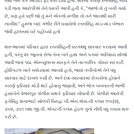
તથા બંને પગે આડેધડ ફટકારી દીધા હતા. મારના કારણે રતનસિંહ નીચે
પડી જતા આરોપીએ તેને ધમકી આપી હતી કે, “આજે તો તું બચી ગયો
છે, પણ હવે પછી જો તું મને એકલો મળીશ તો તને જાનથી મારી
નાખીશ.” હુમલા બાદ ગંભીર રીતે ઘવાયેલો રતનસિંહ માંડ-માંડ બેભાન
જેવી હાલતમાં ઘરે પહોંચ્યો હતો
શરૂઆતમાં પરિવાર દ્વારા રતનસિંહની ઘરગથ્થુ સારવાર કરવામાં આવી
હતી, પરંતુ ૨૯ જૂનના રોજ તેના બંને હાથ અને પગમાં અતિશય સોજો
આવી જતાં ૧૦૮ એમ્બ્યુલન્સ મારફતે તેને તાત્કાલિક ગોધરા સરકારી
હોસ્પિટલ ખાતે ખસેડવામાં આવ્યો હતો, જ્યાં તબીબોએ તેને વધુ
સારવાર માટે દાખલ કર્યો છે. અને દવા-સારવારમાં રોકાયેલા હોવાને
કારણે ફરિયાદ મોડી થઈ હોવાનું જણાવી, અંતે ભોગ બનનારની ભાભી
હંસાબેને વેજલપુર પોલીસ મથકે ફરિયાદ નોંધાવી છે. પોલીસે આરોપી
ફતેસિંહ શનાભાઈ સોલંકી વિરુદ્ધ બી.એન.એસ.ની કલમ ૧૧૫(૨),
૩૫૨, ૩૫૧ તથા જી.પી. એક્ટની કલમ હેઠળ ગુનો નોંધી વધુ તપાસ શરૂ
કરી છે.