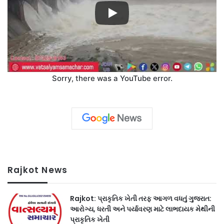
Sorry, there was a YouTube error.
Rajkot News
Rajkot: પ્રાકૃતિક ખેતી તરફ આગળ વધતું ગુજરાત:
આરોગ્ય, ધરતી અને પર્યાવરણ માટે લાભદાયક મેથીની
પ્રાકૃતિક ખેતી