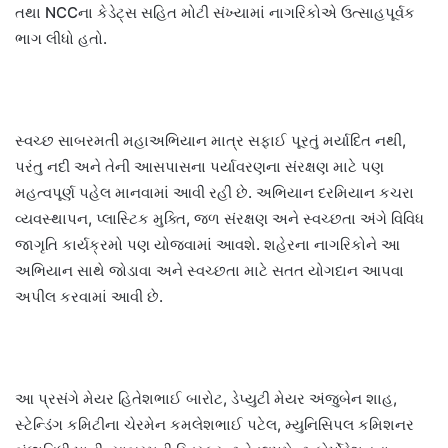
તથા NCCના કેડેટ્સ સહિત મોટી સંખ્યામાં નાગરિકોએ ઉત્સાહપૂર્વક
ભાગ લીધો હતો.
સ્વચ્છ સાબરમતી મહાઅભિયાન માત્ર સફાઈ પૂરતું મર્યાદિત નથી,
પરંતુ નદી અને તેની આસપાસના પર્યાવરણના સંરક્ષણ માટે પણ
મહત્વપૂર્ણ પહેલ માનવામાં આવી રહી છે. અભિયાન દરમિયાન કચરા
વ્યવસ્થાપન, પ્લાસ્ટિક મુક્તિ, જળ સંરક્ષણ અને સ્વચ્છતા અંગે વિવિધ
જાગૃતિ કાર્યક્રમો પણ યોજવામાં આવશે. શહેરના નાગરિકોને આ
અભિયાન સાથે જોડાવા અને સ્વચ્છતા માટે સતત યોગદાન આપવા
અપીલ કરવામાં આવી છે.
આ પ્રસંગે મેયર હિતેશભાઈ બારોટ, ડેપ્યુટી મેયર અંજુબેન શાહ,
સ્ટેન્ડિંગ કમિટીના ચેરમેન કમલેશભાઈ પટેલ, મ્યુનિસિપલ કમિશનર