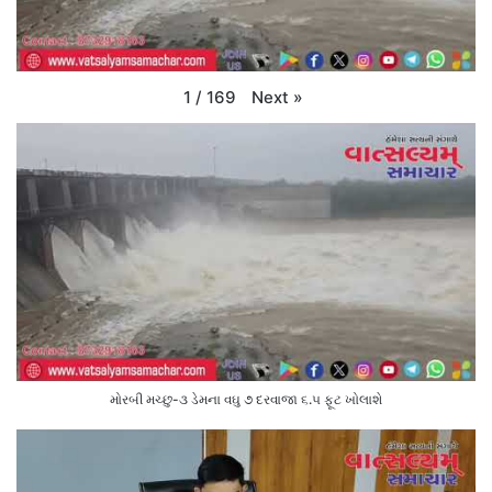
Next
»
1
/
169
મોરબી મચ્છુ-૩ ડેમના વઘુ ૭ દરવાજા ૬.૫ ફૂટ ખોલાશે