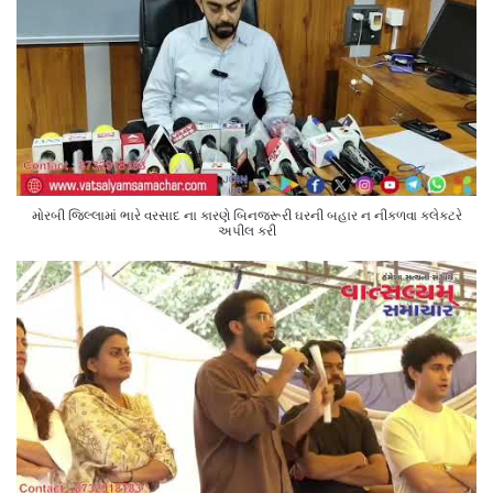
મોરબી જિલ્લામાં ભારે વરસાદ ના કારણે બિનજરૂરી ઘરની બહાર ન નીકળવા કલેક્ટરે
અપીલ કરી