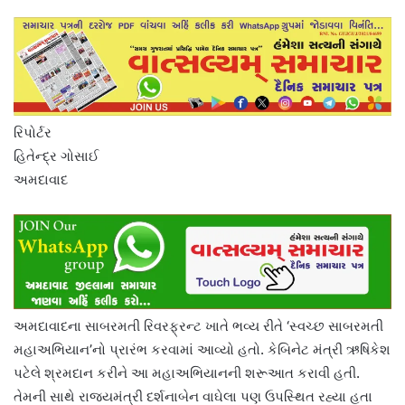
રિપોર્ટર
હિતેન્દ્ર ગોસાઈ
અમદાવાદ
અમદાવાદના સાબરમતી રિવરફ્રન્ટ ખાતે ભવ્ય રીતે ‘સ્વચ્છ સાબરમતી
મહાઅભિયાન’નો પ્રારંભ કરવામાં આવ્યો હતો. કેબિનેટ મંત્રી ઋષિકેશ
પટેલે શ્રમદાન કરીને આ મહાઅભિયાનની શરૂઆત કરાવી હતી.
તેમની સાથે રાજ્યમંત્રી દર્શનાબેન વાઘેલા પણ ઉપસ્થિત રહ્યા હતા