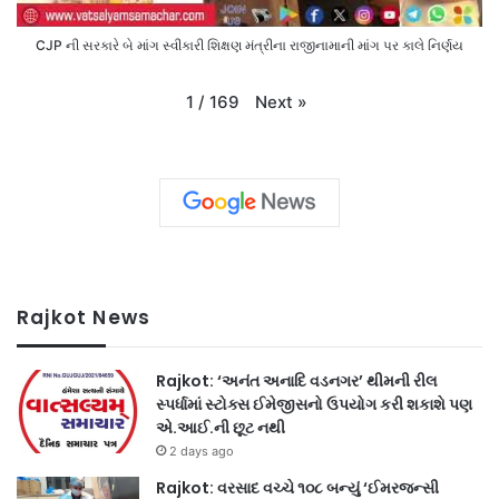
CJP ની સરકારે બે માંગ સ્વીકારી શિક્ષણ મંત્રીના રાજીનામાની માંગ પર કાલે નિર્ણય
Next
»
1
/
169
Rajkot News
Rajkot: ‘અનંત અનાદિ વડનગર’ થીમની રીલ
સ્પર્ધામાં સ્ટોક્સ ઈમેજીસનો ઉપયોગ કરી શકાશે પણ
એ.આઈ.ની છૂટ નથી
2 days ago
Rajkot: વરસાદ વચ્ચે ૧૦૮ બન્યું ‘ઈમરજન્સી