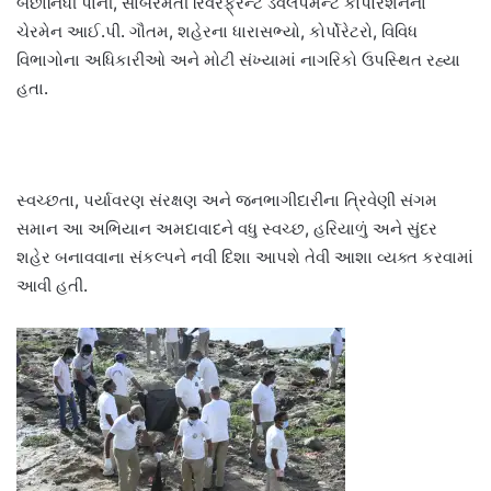
બંછાનિધી પાની, સાબરમતી રિવરફ્રન્ટ ડેવલપમેન્ટ કોર્પોરેશનના
ચેરમેન આઈ.પી. ગૌતમ, શહેરના ધારાસભ્યો, કોર્પોરેટરો, વિવિધ
વિભાગોના અધિકારીઓ અને મોટી સંખ્યામાં નાગરિકો ઉપસ્થિત રહ્યા
હતા.
સ્વચ્છતા, પર્યાવરણ સંરક્ષણ અને જનભાગીદારીના ત્રિવેણી સંગમ
સમાન આ અભિયાન અમદાવાદને વધુ સ્વચ્છ, હરિયાળું અને સુંદર
શહેર બનાવવાના સંકલ્પને નવી દિશા આપશે તેવી આશા વ્યક્ત કરવામાં
આવી હતી.