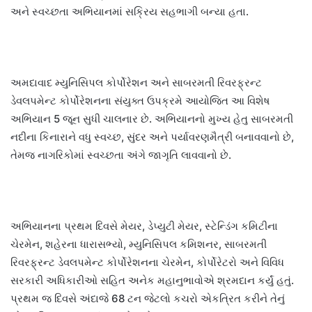
અને સ્વચ્છતા અભિયાનમાં સક્રિય સહભાગી બન્યા હતા.
અમદાવાદ મ્યુનિસિપલ કોર્પોરેશન અને સાબરમતી રિવરફ્રન્ટ
ડેવલપમેન્ટ કોર્પોરેશનના સંયુક્ત ઉપક્રમે આયોજિત આ વિશેષ
અભિયાન 5 જૂન સુધી ચાલનાર છે. અભિયાનનો મુખ્ય હેતુ સાબરમતી
નદીના કિનારાને વધુ સ્વચ્છ, સુંદર અને પર્યાવરણમૈત્રી બનાવવાનો છે,
તેમજ નાગરિકોમાં સ્વચ્છતા અંગે જાગૃતિ લાવવાનો છે.
અભિયાનના પ્રથમ દિવસે મેયર, ડેપ્યુટી મેયર, સ્ટેન્ડિંગ કમિટીના
ચેરમેન, શહેરના ધારાસભ્યો, મ્યુનિસિપલ કમિશનર, સાબરમતી
રિવરફ્રન્ટ ડેવલપમેન્ટ કોર્પોરેશનના ચેરમેન, કોર્પોરેટરો અને વિવિધ
સરકારી અધિકારીઓ સહિત અનેક મહાનુભાવોએ શ્રમદાન કર્યું હતું.
પ્રથમ જ દિવસે અંદાજે 68 ટન જેટલો કચરો એકત્રિત કરીને તેનું