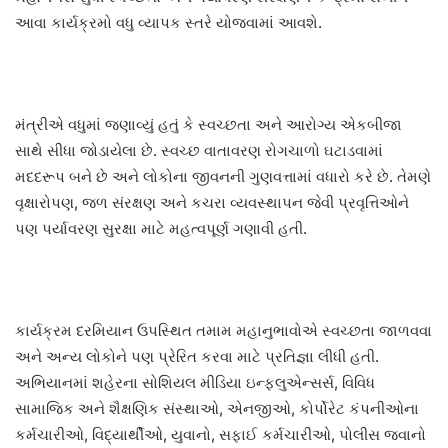
આવા કાર્યક્રમો વધુ વ્યાપક સ્તરે યોજવામાં આવશે.
મંત્રીએ વધુમાં જણાવ્યું હતું કે સ્વચ્છતા અને આરોગ્ય એકબીજા
સાથે સીધા જોડાયેલા છે. સ્વચ્છ વાતાવરણ રોગચાળો ઘટાડવામાં
મદદરૂપ બને છે અને લોકોના જીવનની ગુણવત્તામાં વધારો કરે છે. તેમણે
વૃક્ષારોપણ, જળ સંરક્ષણ અને કચરા વ્યવસ્થાપન જેવી પ્રવૃત્તિઓને
પણ પર્યાવરણ સુરક્ષા માટે મહત્વપૂર્ણ ગણાવી હતી.
કાર્યક્રમ દરમિયાન ઉપસ્થિત તમામ મહાનુભાવોએ સ્વચ્છતા જાળવવા
અને અન્ય લોકોને પણ પ્રેરિત કરવા માટે પ્રતિજ્ઞા લીધી હતી.
અભિયાનમાં શહેરના સોશિયલ મીડિયા ઇન્ફ્લુએન્સર્સ, વિવિધ
સામાજિક અને શૈક્ષણિક સંસ્થાઓ, એનજીઓ, કોર્પોરેટ કંપનીઓના
કર્મચારીઓ, વિદ્યાર્થીઓ, યુવાનો, સફાઈ કર્મચારીઓ, પોલીસ જવાનો