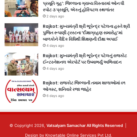
પ્રસૂતિ ગૃહ’: જિલ્લાના ગ્રામ્ય વિસ્તારમાં ઓન ધી
સ્પોટ ૩ પ્રસૂતિ, એકનું હોસ્પિટલ સ્થળાંતર
2 days ago
Rajkot: મુખ્યમંત્રી શ્રી ભૂપેન્દ્ર પટેલના હસ્તે શ્રી
પુજિત રૂપાણી ટ્રસ્ટના ‘દીક્ષાગ્રહણ સમારોહ’માં
બાળકોને વૈદિક વિધિથી શિક્ષણની દીક્ષા અપાઈ
4 days ago
Rajkot: મુખ્યમંત્રી શ્રી ભૂપેન્દ્ર પટેલનું રાજકોટ
ઈન્ટરનેશનલ એરપોર્ટ પર ઉષ્માભર્યું અભિવાદન
4 days ago
Rajkot: રાજકોટ જિલ્લાની તમામ શાળાઓમાં ૦૧
ઓગસ્ટ, શનિવારે રજા જાહેર
6 days ago
© Copyright 2026,
Vatsalyam Samachar All Rights Reserved
|
Design by
Knowtable Online Services Pvt Ltd.