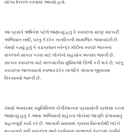
યોગ્ય નિકાલ કરવામાં આવ્યો હતો.
આ પ્રસંગે ઋષિકેશ પટેલે જણાવ્યું હતું કે સ્વચ્છતા માત્ર સરકારી
અભિયાન નથી, પરંતુ તે દરેક નાગરિકની સામાજિક જવાબદારી છે.
તેમણે કહ્યું હતું કે વડાપ્રધાન નરેન્દ્ર મોદીના સ્વચ્છ ભારતના
સંકલ્પને સાકાર કરવા માટે લોકોનો સહયોગ અત્યંત જરૂરી છે.
સરકાર સ્વચ્છતા માટે માળખાકીય સુવિધાઓ ઊભી કરી શકે છે, પરંતુ
સ્વચ્છતા જાળવવાનો સ્વભાવ દરેક નાગરિકે પોતાના જીવનમાં
વિકસાવવો જરૂરી છે.
તેમણે અમદાવાદ મ્યુનિસિપલ કોર્પોરેશનના પ્રયાસોની પ્રશંસા કરતાં
જણાવ્યું હતું કે આવા અભિયાનો શહેરના લોકોમાં જાગૃતિ ફેલાવવાનું
મહત્વપૂર્ણ કાર્ય કરે છે. આગામી સમયમાં ગ્રામ્ય વિસ્તારોથી લઈને
મહાનગરો સુધી સ્વચ્છતા અને પર્યાવરણ સંરક્ષણને કેન્દ્રમાં રાખીને