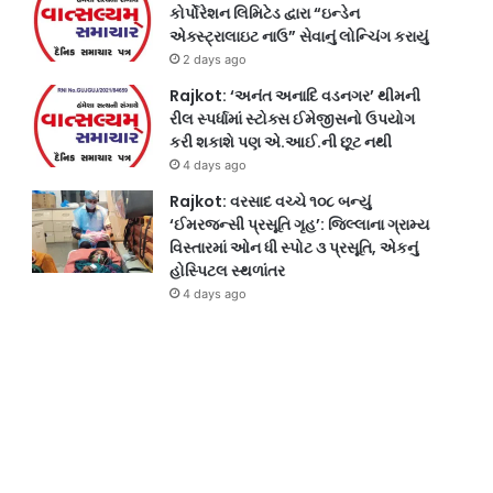
કોર્પોરેશન લિમિટેડ દ્વારા “ઇન્ડેન
એક્સ્ટ્રાલાઇટ નાઉ” સેવાનું લોન્ચિંગ કરાયું
2 days ago
Rajkot: ‘અનંત અનાદિ વડનગર’ થીમની
રીલ સ્પર્ધામાં સ્ટોક્સ ઈમેજીસનો ઉપયોગ
કરી શકાશે પણ એ.આઈ.ની છૂટ નથી
4 days ago
Rajkot: વરસાદ વચ્ચે ૧૦૮ બન્યું
‘ઈમરજન્સી પ્રસૂતિ ગૃહ’: જિલ્લાના ગ્રામ્ય
વિસ્તારમાં ઓન ધી સ્પોટ ૩ પ્રસૂતિ, એકનું
હોસ્પિટલ સ્થળાંતર
4 days ago