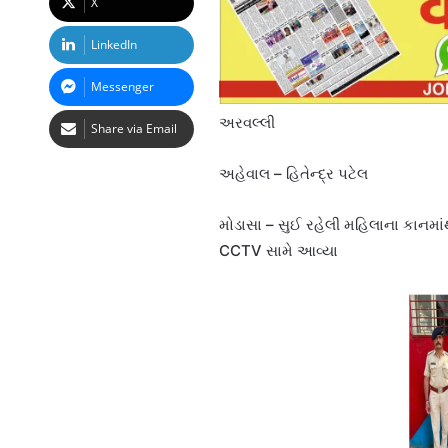
X
LinkedIn
Messenger
અરવલ્લી
Share via Email
અહેવાલ – હિતેન્દ્ર પટેલ
મોડાસા – સુઈ રહેલી મહિલાના કાનમા
CCTV સામે આવ્યા