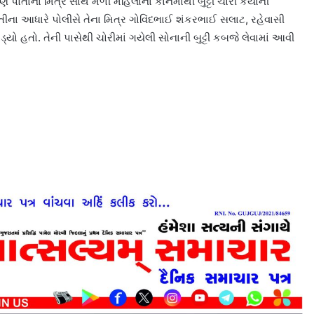
પોતાના મિત્ર સાથે મળી મહિલાના કાનમાંથી બુટ્ટી ચોરી કર્યાની
ીના આધારે પોલીસે તેના મિત્ર ગોવિંદભાઈ શંકરભાઈ સલાટ, રહેવાસી
્યો હતો. તેની પાસેથી ચોરીમાં ગયેલી સોનાની બુટ્ટી કબજે લેવામાં આવી