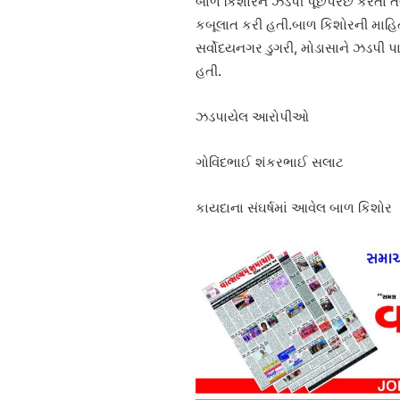
બાળ કિશોરને ઝડપી પૂછપરછ કરતા તેણે 
કબૂલાત કરી હતી.બાળ કિશોરની માહિત
સર્વોદયનગર ડુગરી, મોડાસાને ઝડપી પાડ
હતી.
ઝડપાયેલ આરોપીઓ
ગોવિંદભાઈ શંકરભાઈ સલાટ
કાયદાના સંઘર્ષમાં આવેલ બાળ કિશોર