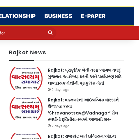
ELATIONSHIP
BUSINESS
E-PAPER
le
in
Search
for
Rajkot News
Rajkot: પ્રાકૃતિક ખેતી તરફ આગળ વધતું
ગુજરાત: આરોગ્ય, ધરતી અને પર્યાવરણ માટે
લાભદાયક મેથીની પ્રાકૃતિક ખેતી
2 days ago
Rajkot: વડનગરના આધ્યાત્મિક વારસાને
ઉજાગર કરવા
‘Shravanotsav@Vadnagar’ રીલ
સ્પર્ધાનો દ્વિતીય તબક્કો આજથી શરૂ
2 days ago
Rajkot: રાજકોટ ખાતે ઇન્ડિયન ઓઇલ