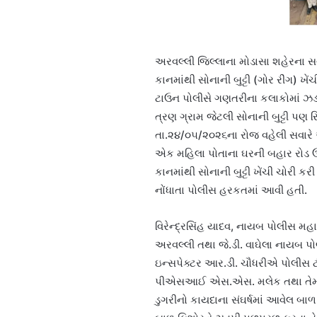
અરવલ્લી જિલ્લાના મોડાસા શહેરના સર્
કાનમાંથી સોનાની બુટ્ટી (ગોર રીંગ) 
ટાઉન પોલીસે ગણતરીના કલાકોમાં ઝડપી
ત્રણ ગ્રામ જેટલી સોનાની બુટ્ટી પણ 
તા.૨૪/૦૫/૨૦૨૬ના રોજ વહેલી સવારે
એક મહિલા પોતાના ઘરની બહાર રોડ ઉ
કાનમાંથી સોનાની બુટ્ટી ખેંચી ચોરી 
નોંધાતા પોલીસ હરકતમાં આવી હતી.
વિરેન્દ્રસિંહ યાદવ, નાયબ પોલીસ મહ
અરવલ્લી તથા જે.ડી. વાઘેલા નાયબ પો
ઇન્સપેક્ટર આર.ડી. ચૌધરીએ પોલીસ 
પીએસઆઈ એસ.એસ. મલેક તથા તેમની
ડુગરીનો કાયદાના સંઘર્ષમાં આવેલ બાળ