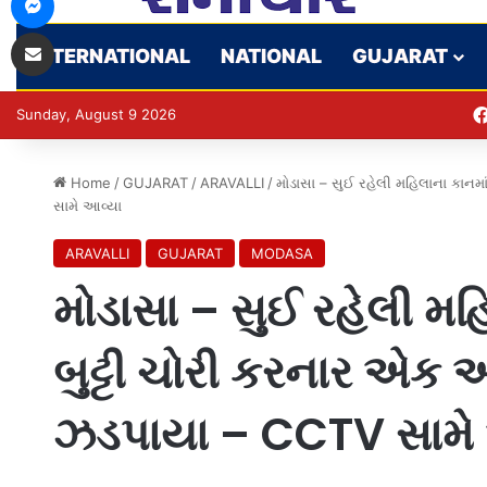
Share via Email
INTERNATIONAL
NATIONAL
GUJARAT
Sunday, August 9 2026
Home
/
GUJARAT
/
ARAVALLI
/
મોડાસા – સુઈ રહેલી મહિલાના કાનમ
સામે આવ્યા
ARAVALLI
GUJARAT
MODASA
મોડાસા – સુઈ રહેલી મહ
બુટ્ટી ચોરી કરનાર એક
ઝડપાયા – CCTV સામે