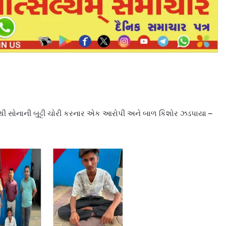
ંથી સોનાની બુટ્ટી ચોરી કરનાર એક આરોપી અને બાળ કિશોર ઝડપાયા –