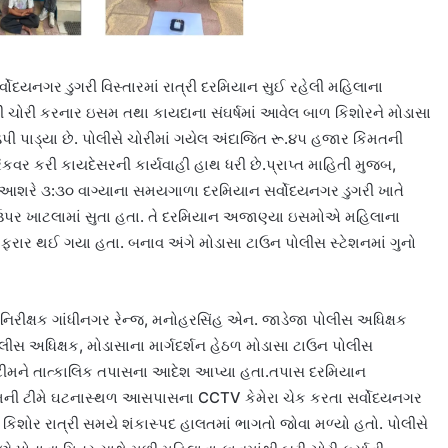
વોદયનગર ડુગરી વિસ્તારમાં રાત્રી દરમિયાન સુઈ રહેલી મહિલાના
ખેંચી ચોરી કરનાર ઇસમ તથા કાયદાના સંઘર્ષમાં આવેલ બાળ કિશોરને મોડાસા
 પાડ્યા છે. પોલીસે ચોરીમાં ગયેલ અંદાજિત રૂ.૪૫ હજાર કિંમતની
રિકવર કરી કાયદેસરની કાર્યવાહી હાથ ધરી છે.પ્રાપ્ત માહિતી મુજબ,
 આશરે ૩:૩૦ વાગ્યાના સમયગાળા દરમિયાન સર્વોદયનગર ડુગરી ખાતે
પર ખાટલામાં સુતા હતા. તે દરમિયાન અજાણ્યા ઇસમોએ મહિલાના
કરી ફરાર થઈ ગયા હતા. બનાવ અંગે મોડાસા ટાઉન પોલીસ સ્ટેશનમાં ગુનો
ાનિરીક્ષક ગાંધીનગર રેન્જ, મનોહરસિંહ એન. જાડેજા પોલીસ અધિક્ષક
લીસ અધિક્ષક, મોડાસાના માર્ગદર્શન હેઠળ મોડાસા ટાઉન પોલીસ
ટીમને તાત્કાલિક તપાસના આદેશ આપ્યા હતા.તપાસ દરમિયાન
 ટીમે ઘટનાસ્થળ આસપાસના CCTV કેમેરા ચેક કરતા સર્વોદયનગર
 કિશોર રાત્રી સમયે શંકાસ્પદ હાલતમાં ભાગતો જોવા મળ્યો હતો. પોલીસે