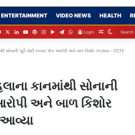
ENTERTAINMENT
VIDEO NEWS
HEALTH
R
Facebook
X
LinkedIn
YouTube
WordPress
Instagram
Google Play
Telegram
WhatsApp
Random Artic
Switch sk
Login
ાંથી સોનાની બુટ્ટી ચોરી કરનાર એક આરોપી અને બાળ કિશોર ઝડપાયા – CCTV
િલાના કાનમાંથી સોનાની
 આરોપી અને બાળ કિશોર
 આવ્યા