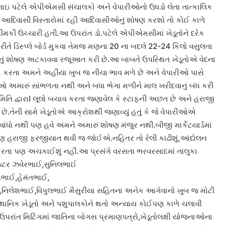
ભાઇ પટેલે એપીએમસી સંચાલકો અને વેપારીઓનો ઉધડો લેતા તાત્કાલિક
ે આદિવાસી વિસ્તારોમાં રહી આદિવાસીઓનું શોષણ કરશો તો કોઈ કાળે
ચીમકી ઉચ્ચારી હતી.આ ઉપરાંત ડો.પટેલે એપીએમસીમાં ખેડૂતોને દરેક
ે ડિસ્પ્લે બોર્ડ મુકવા તેમજ મણના 20 ના બદલે 22-24 કિલો વસુલતા
તોનું શોષણ અટકાવવા રજૂઆત કરી છે.આ બાબતે ઉપસ્થિત ખેડૂતોએ વેદના
ેટો કરતા અમને અહીંયા ખુબ જ નીચા ભાવ મળે છે અને વેપારીઓ પાસે
મારું સાંભળતા નથી અને બધા ભેગા મળીને માલ ખરીદવાનું બંધ કરી
તિ દ્વારાl લૂલો બચાવ કરતા જણાવેલ કે સ્ટાફની અછત છે અને હરાજી
ે છે.તેની સામે ખેડૂતોએ આક્રોશથી જણાવ્યું હતું કે જે વેપારીઓએ
ો વાંધો નથી પણ હવે અમને અમારું શોષણ મંજુર નથી.બીજી માર્કેટયાર્ડમાં
ણ હરાજી ફરજીયાત થવી જ જોઈએ.નહિતર તો રેલી કાઢીશું,આંદોલન
 કરતા પણ અચકાઈશું નહીં.આ પ્રસંગે વરસતા ભરવરસાદમાં તાલુકા
ક્ટર ઝવેરભાઈ,સુનિલભાઈ
ભાઈ,હેમંતભાઈ,
,નિલેશભાઈ,વિપુલભાઈ મૈસુરીયા સહિતના અનેક આગેવાનો ખુબ જ મોટી
 સ્થાનિક ખેડૂતો અને પશુપાલકોને થતો અન્યાય કોઈપણ કાળે ચલાવી
હતો.ઉપરાંત મિટિંગમાં જાતિના બોગસ પ્રમાણપત્રો,ખેડૂતોલક્ષી યોજનાઓના