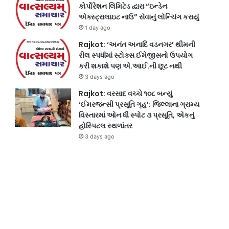
કોર્પોરેશન લિમિટેડ દ્વારા “ઇન્ડેન
એક્સ્ટ્રાલાઇટ નાઉ” સેવાનું લોન્ચિંગ કરાયું
1 day ago
Rajkot: ‘અનંત અનાદિ વડનગર’ થીમની
રીલ સ્પર્ધામાં સ્ટોક્સ ઈમેજીસનો ઉપયોગ
કરી શકાશે પણ એ.આઈ.ની છૂટ નથી
3 days ago
Rajkot: વરસાદ વચ્ચે ૧૦૮ બન્યું
‘ઈમરજન્સી પ્રસૂતિ ગૃહ’: જિલ્લાના ગ્રામ્ય
વિસ્તારમાં ઓન ધી સ્પોટ ૩ પ્રસૂતિ, એકનું
હોસ્પિટલ સ્થળાંતર
3 days ago