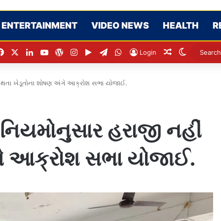
ENTERTAINMENT
VIDEO NEWS
HEALTH
R
Facebook
X
LinkedIn
YouTube
WordPress
Instagram
Google Play
Telegram
WhatsApp
Random Artic
Switch sk
Login
તા ખેડૂતોના શોષણ અંગે આક્રોશ સભા યોજાઈ.
િયમોનુસાર હરાજી નહીં
ગે આક્રોશ સભા યોજાઈ.