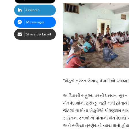
LinkedIn
Messenger
Share via Email
“ખેડૂતો ત્રસ્ત,લેભાગુ વેપારીઓ અલમ
આદિવાસી બહુલ્ય વસ્તી ધરાવતા સુરત
ખેતપેદાશોની હરાજી નહીં થતી હોવા
જેટલાં ગામોના ખેડૂતોએ પોષણક્ષમ ભ
સહિતના સ્થળોએ પોતાની ખેતપેદાશો 
અને રૂપિયા ત્રણેયનો વ્યય થતો હોય