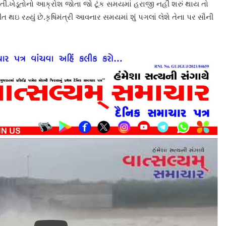
.ખેડૂતોનો આક્રોશ જોતા જો ટૂંક સમયમાં હરાજી નહીં શરું થાય તો
 થઇ રહ્યું છે.કૃષિમંત્રી આવનાર સમયમાં શું પગલાં લેશે તેના પર સૌની