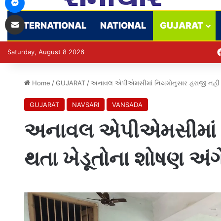
Share via Email
INTERNATIONAL
NATIONAL
GUJARAT
Saturday, August 8 2026
Home
/
GUJARAT
/
અનાવલ એપીએમસીમાં નિયમોનુસાર હરાજી નહીં થ
GUJARAT
NAVSARI
VANSADA
અનાવલ એપીએમસીમાં ન
થતા ખેડૂતોના શોષણ અં