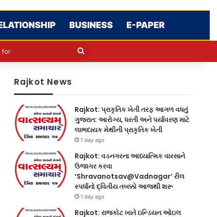
ELATIONSHIP
BUSINESS
E-PAPER
le
in
Search
for
Rajkot News
Rajkot: પ્રાકૃતિક ખેતી તરફ આગળ વધતું
ગુજરાત: આરોગ્ય, ધરતી અને પર્યાવરણ માટે
લાભદાયક મેથીની પ્રાકૃતિક ખેતી
1 day ago
Rajkot: વડનગરના આધ્યાત્મિક વારસાને
ઉજાગર કરવા
‘Shravanotsav@Vadnagar’ રીલ
સ્પર્ધાનો દ્વિતીય તબક્કો આજથી શરૂ
1 day ago
Rajkot: રાજકોટ ખાતે ઇન્ડિયન ઓઇલ