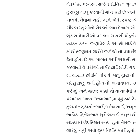
મેડલિસ્ટ જનરલ સર્જન ડો.નિરવ ભુલા
હરાજી ચાલુ કરવાની માંગ કરી છે અન
ચલાવી લેવામાં નહીં આવે એવી સ્પષ્ટ 
ચીજવસ્તુઓનો રોજનો ભાવ દેખાય એ રીત
લૂંટારા વેપારીઓ પર લગામ કસી ખેડૂ
વ્યક્ત કરતા જણાવેલ કે અન્યો માર્ક
કોઈ રજૂઆત લઈને જઈએ તો વેપારીઓ અ
દેતા હોય છે.આ બાબતે એપીએમસી સમિ
કરવાથી વેપારીઓ માર્કેટયાર્ડ છોડી શક
માર્કેટયાર્ડ છોડીને નીકળી જવુ હોય ત
જો હરાજી થતી હોય તો અનાવલમાં પ
કરીશું અને જરૂર પડશે તો તાળાબંધી
પંચાયત સભ્ય ઉત્તમભાઈ,માજી ડાયરે
કુમકોતર,ઠાકોરભાઈ,રાકેશભાઈ,અમૃત
ભાવિક,હિતેશભાઇ,સુનિલભાઈ,કનુભાઈ
સંખ્યામાં ઉપસ્થિત રહ્યા હતા તેમજ
લઈશું નહીં એવો દ્રઢ નિર્ધાર કર્યો 