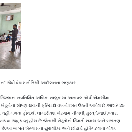
સ્ત” જેવી વેપાર નીતિથી આંદોલનના ભણકારા.
 જિલ્લાના નવનિર્મિત અંબિકા તાલુકામાં અનાવલ એપીએમસીમાં
થી ખેડૂતોના શોષણ થવાની ફરિયાદો વખતોવખત ઉઠતી આવેલ છે.આશરે 25
ાવ નહીં મળતા હોવાથી લાચારીવશ ખેરગામ,ચીખલી,સુરત,ઉનાઈ,વ્યારા
આપવા જવુ પડતું હોય છે જેનાથી ખેડૂતોનો કિંમતી સમય અને બળતણ
 છે.આ બાબતે ખેરગામના યુથલીડર અને છાંયડો હોસ્પિટલના ગોલ્ડ