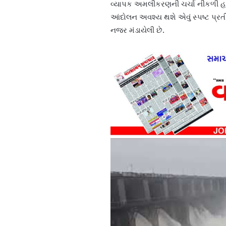
વ્યાપક અમલીકરણની ચર્ચા નીકળી હતી
આંદોલન અવશ્ય થશે એવું સ્પષ્ટ પ્રતીત
નજર મંડાયેલી છે.