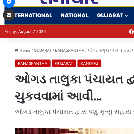
Share via Email
INTERNATIONAL
NATIONAL
GUJARAT
Friday, August 7 2026
Home
/
GUJARAT
/
BANASKANTHA
/
ઓગડ તાલુકા પંચાયત દ્વારા 
BANASKANTHA
GUJARAT
KANKREJ
ઓગડ તાલુકા પંચાયત દ્વા
ચુકવવામાં આવી…
ઓગડ તાલુકા પંચાયત દ્વારા પશુ મૃત્યુ સહાય