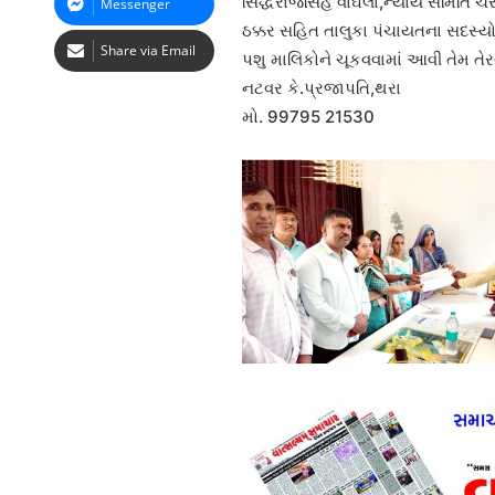
સિદ્ધરાજસિંહ વાઘેલા,ન્યાય સમિતિ ચે
Messenger
ઠક્કર સહિત તાલુકા પંચાયતના સદસ્
Share via Email
પશુ માલિકોને ચૂકવવામાં આવી તેમ તેર
નટવર કે.પ્રજાપતિ,થરા
મો. 99795 21530