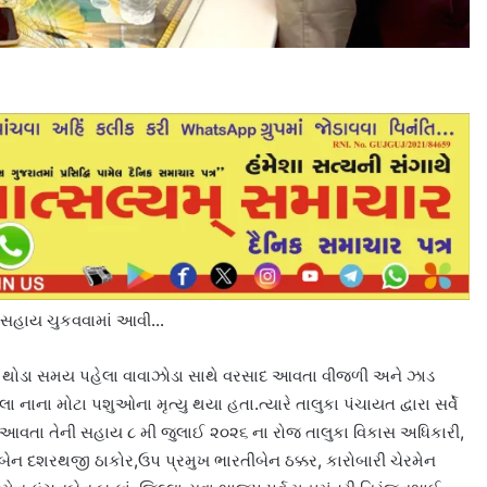
યુ સહાય ચુકવવામાં આવી…
ં થોડા સમય પહેલા વાવાઝોડા સાથે વરસાદ આવતા વીજળી અને ઝાડ
ા નાના મોટા પશુઓના મૃત્યુ થયા હતા.ત્યારે તાલુકા પંચાયત દ્વારા સર્વે
ાં આવતા તેની સહાય ૮ મી જુલાઈ ૨૦૨૬ ના રોજ તાલુકા વિકાસ અધિકારી,
ેન દશરથજી ઠાકોર,ઉપ પ્રમુખ ભારતીબેન ઠક્કર, કારોબારી ચેરમેન