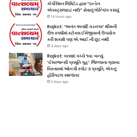
કોર્પોરેશન લિમિટેડ દ્વારા “ઇન્ડેન
એક્સ્ટ્રાલાઇટ નાઉ” સેવાનું લોન્ચિંગ કરાયું
14 hours ago
Rajkot: ‘અનંત અનાદિ વડનગર’ થીમની
રીલ સ્પર્ધામાં સ્ટોક્સ ઈમેજીસનો ઉપયોગ
કરી શકાશે પણ એ.આઈ.ની છૂટ નથી
3 days ago
Rajkot: વરસાદ વચ્ચે ૧૦૮ બન્યું
‘ઈમરજન્સી પ્રસૂતિ ગૃહ’: જિલ્લાના ગ્રામ્ય
વિસ્તારમાં ઓન ધી સ્પોટ ૩ પ્રસૂતિ, એકનું
હોસ્પિટલ સ્થળાંતર
3 days ago