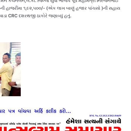
રમેન કંચનબેન,બ.કાં. જિલ્લા યુવા ભાજપ પૂર્વ મહામંત્રી નિરંજનભાઈ
યોની હાજરીમા ૧,૯૨,૫૦૦/- (એક લાખ બાણું હજાર પાંચસો )ની સહાય
વાડા CRC દશરથજી ઠાકોરે જણાવ્યું હતું.