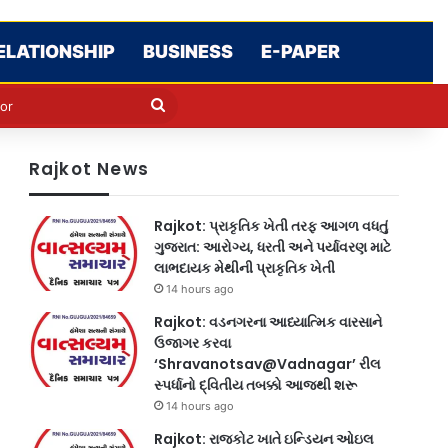
ELATIONSHIP
BUSINESS
E-PAPER
e
n
Search
for
Rajkot News
Rajkot: પ્રાકૃતિક ખેતી તરફ આગળ વધતું
ગુજરાત: આરોગ્ય, ધરતી અને પર્યાવરણ માટે
લાભદાયક મેથીની પ્રાકૃતિક ખેતી
14 hours ago
Rajkot: વડનગરના આધ્યાત્મિક વારસાને
ઉજાગર કરવા
‘Shravanotsav@Vadnagar’ રીલ
સ્પર્ધાનો દ્વિતીય તબક્કો આજથી શરૂ
14 hours ago
Rajkot: રાજકોટ ખાતે ઇન્ડિયન ઓઇલ