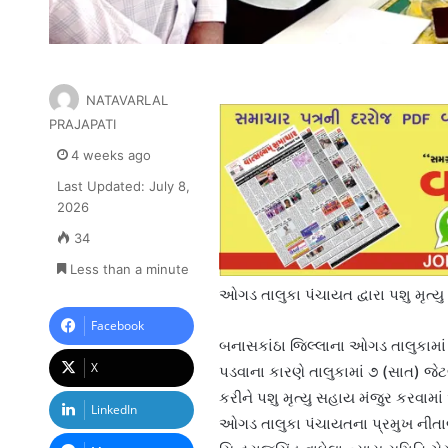
NATAVARLAL
PRAJAPATI
4 weeks ago
Last Updated: July 8,
2026
34
Less than a minute
ઓગડ તાલુકા પંચાયત દ્વારા પશુ મૃત્
Facebook
બનાસકાંઠા જિલ્લાના ઓગડ તાલુકામા
X
પડવાના કારણે તાલુકામાં ૭ (સાત) જેટલ
કરીને પશુ મૃત્યુ સહાય મંજુર કરવામ
LinkedIn
ઓગડ તાલુકા પંચાયતના પ્રમુખ નીતાબ