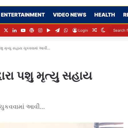
ENTERTAINMENT
VIDEO NEWS
HEALTH
R
Facebook
X
LinkedIn
YouTube
WordPress
Instagram
Google Play
Telegram
WhatsApp
Random Articl
Switch ski
Login
પશુ મૃત્યુ સહાય ચુકવવામાં આવી…
રા પશુ મૃત્યુ સહાય
 ચુકવવામાં આવી...