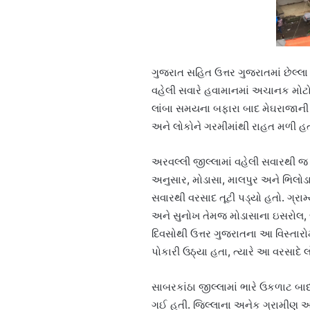
ગુજરાત સહિત ઉત્તર ગુજરાતમાં છેલ્લ
વહેલી સવારે હવામાનમાં અચાનક મોટ
લાંબા સમયના બફારા બાદ મેઘરાજાની એ
અને લોકોને ગરમીમાંથી રાહત મળી હત
અરવલ્લી જીલ્લામાં વહેલી સવારથી 
અનુસાર, મોડાસા, માલપુર અને ભિલોડા
સવારથી વરસાદ તૂટી પડ્યો હતો. ગ્રામ
અને સુનોખ તેમજ મોડાસાના ઇસરોલ, જ
દિવસોથી ઉત્તર ગુજરાતના આ વિસ્તાર
પોકારી ઉઠ્યા હતા, ત્યારે આ વરસાદે 
સાબરકાંઠા જીલ્લામાં ભારે ઉકળાટ બ
ગઈ હતી. જિલ્લાના અનેક ગ્રામીણ અને 