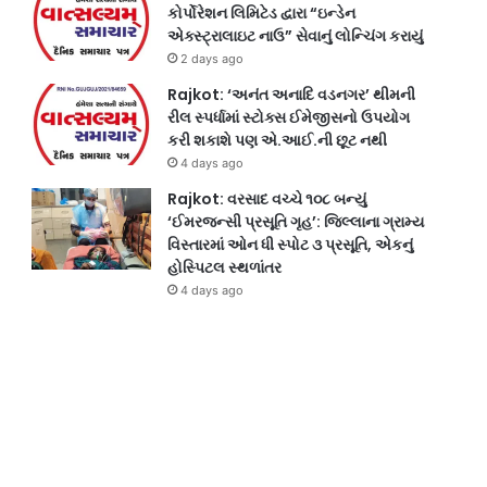
કોર્પોરેશન લિમિટેડ દ્વારા “ઇન્ડેન
એક્સ્ટ્રાલાઇટ નાઉ” સેવાનું લોન્ચિંગ કરાયું
2 days ago
Rajkot: ‘અનંત અનાદિ વડનગર’ થીમની
રીલ સ્પર્ધામાં સ્ટોક્સ ઈમેજીસનો ઉપયોગ
કરી શકાશે પણ એ.આઈ.ની છૂટ નથી
4 days ago
Rajkot: વરસાદ વચ્ચે ૧૦૮ બન્યું
‘ઈમરજન્સી પ્રસૂતિ ગૃહ’: જિલ્લાના ગ્રામ્ય
વિસ્તારમાં ઓન ધી સ્પોટ ૩ પ્રસૂતિ, એકનું
હોસ્પિટલ સ્થળાંતર
4 days ago