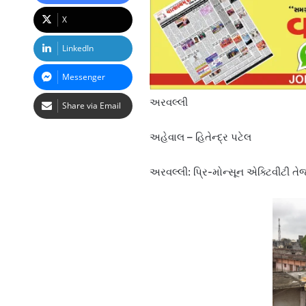
X
LinkedIn
Messenger
અરવલ્લી
Share via Email
અહેવાલ – હિતેન્દ્ર પટેલ
અરવલ્લી: પ્રિ-મોન્સૂન એક્ટિવીટી તે