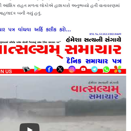
થી આંશિક રાહત મળતા લોકોએ હાશકારો અનુભવ્યો હતી વાતાવરણમાં
લાદક બની ગયું હતું.