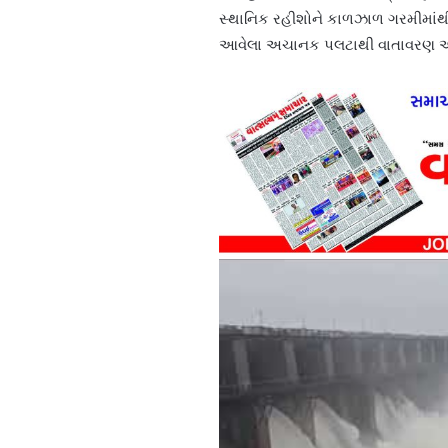
સ્થાનિક રહીશોને કાળઝાળ ગરમીમાં
આવેલા અચાનક પલટાથી વાતાવરણ આહ