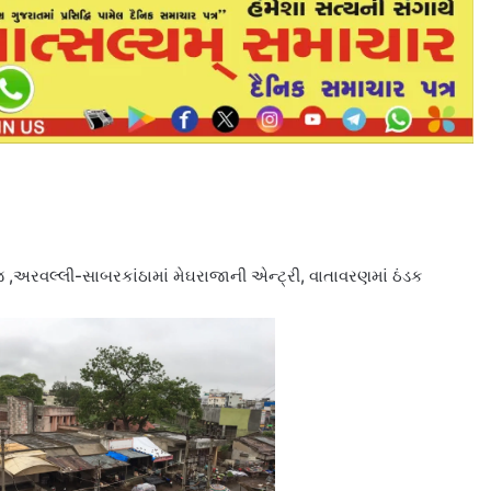
જ ,અરવલ્લી-સાબરકાંઠામાં મેઘરાજાની એન્ટ્રી, વાતાવરણમાં ઠંડક