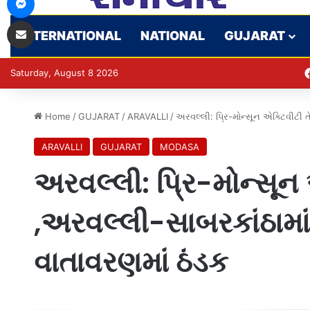
Share via Email
INTERNATIONAL
NATIONAL
GUJARAT
Saturday, August 8 2026
Home
/
GUJARAT
/
ARAVALLI
/
અરવલ્લી: પ્રિ-મોન્સૂન એક્ટિવીટી ત
ARAVALLI
GUJARAT
MODASA
અરવલ્લી: પ્રિ-મોન્સૂન
,અરવલ્લી-સાબરકાંઠામાં
વાતાવરણમાં ઠંડક