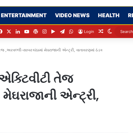
ENTERTAINMENT
VIDEO NEWS
HEALTH
R
Facebook
X
LinkedIn
YouTube
WordPress
Instagram
Google Play
Telegram
WhatsApp
Random Artic
Switch sk
Login
ેજ ,અરવલ્લી-સાબરકાંઠામાં મેઘરાજાની એન્ટ્રી, વાતાવરણમાં ઠંડક
 એક્ટિવીટી તેજ
 મેઘરાજાની એન્ટ્રી,