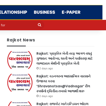
ELATIONSHIP
BUSINESS
E-PAPER
le
in
Search
for
Rajkot News
Rajkot: પ્રાકૃતિક ખેતી તરફ આગળ વધતું
ગુજરાત: આરોગ્ય, ધરતી અને પર્યાવરણ માટે
લાભદાયક મેથીની પ્રાકૃતિક ખેતી
2 days ago
Rajkot: વડનગરના આધ્યાત્મિક વારસાને
ઉજાગર કરવા
‘Shravanotsav@Vadnagar’ રીલ
સ્પર્ધાનો દ્વિતીય તબક્કો આજથી શરૂ
2 days ago
Rajkot: રાજકોટ ખાતે ઇન્ડિયન ઓઇલ