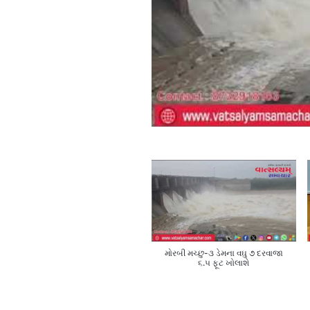
મોરબી મચ્છુ-૩ ડેમના વઘુ ૭ દરવાજા
૬.૫ ફૂટ ખોલાશે