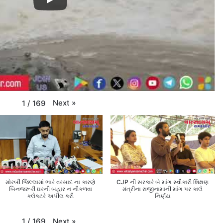
Next
»
1
/
169
મોરબી જિલ્લામાં ભારે વરસાદ ના કારણે
CJP ની સરકારે બે માંગ સ્વીકારી શિક્ષણ
બિનજરૂરી ઘરની બહાર ન નીકળવા
મંત્રીના રાજીનામાની માંગ પર કાલે
કલેક્ટરે અપીલ કરી
નિર્ણય
Next
»
1
/
169