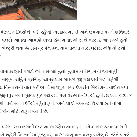
ા કેટલાક દિવસોથી પડી રહેલી અસહ્ય ગરમી અને ઉકળાટ વચ્ચે શનિવારે
ો પલટો આવતા આકાશે કાળા ડિબાંગ વાદળો સાથે વરસાદ ખાબક્યો હતો.
ન્ટ્રી થતાં જ સમગ્ર પંથકના તાપમાનમાં મોટો ઘટાડો નોંધાયો હતો
ી.
જ વાતાવરણમાં પલટો જોવા મળ્યો હતો. હવામાન વિભાગની આગાહી
 તાલુકા સહિત પ્રસિદ્ધ યાત્રાધામ શામળાજી પંથકમાં પણ વહેલી
્ય વિસ્તારોની વાત કરીએ તો માલપુર નગર ઉપરાંત ભિલોડાના વાશેરાકંપા
ીતપુર અને જીવણપુર પંથકમાં પણ વરસાદ નોંધાયો હતો. છેલ્લા કેટલાક
ોમાં પારો સતત ઊંચો રહેતો હતો અને લોકો અસહ્ય ઉકળાટથી તોબા
લોકોને મોટી રાહત આપી છે.
ાદ પડેલા આ વરસાદી છાંટાના કારણે વાતાવરણમાં એકાએક ઠંડક પ્રસરી
શહેરી વિસ્તારોમાં હજુ પણ વાદળછાયું વાતાવરણ બનેલું છે, જેને પગલે