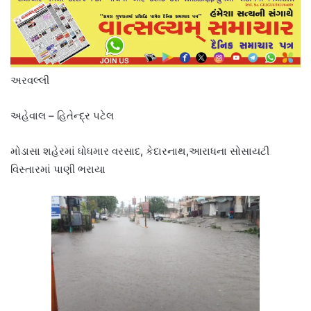
અરવલ્લી
અહેવાલ – હિતેન્દ્ર પટેલ
મોડાસા શહેરમાં ધોધમાર વરસાદ, કેદારનાથ,આરાધના સોસાયટી
વિસ્તારમાં પાણી ભરાયા