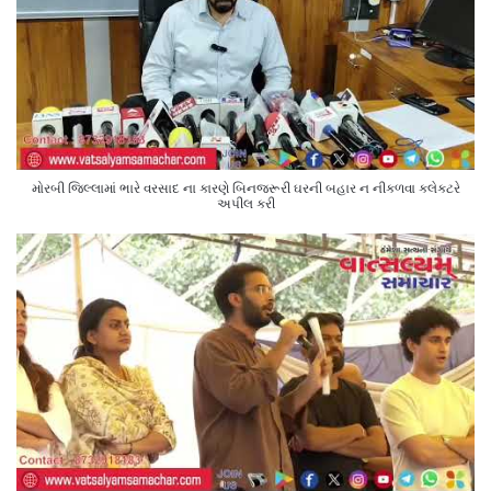
મોરબી જિલ્લામાં ભારે વરસાદ ના કારણે બિનજરૂરી ઘરની બહાર ન નીકળવા કલેક્ટરે
અપીલ કરી