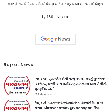
CJP ની સરકારે બે માંગ સ્વીકારી શિક્ષણ મંત્રીના રાજીનામાની માંગ પર કાલે નિર્ણય
Next
»
1
/
169
Rajkot News
Rajkot: પ્રાકૃતિક ખેતી તરફ આગળ વધતું ગુજરાત:
આરોગ્ય, ધરતી અને પર્યાવરણ માટે લાભદાયક મેથીની
પ્રાકૃતિક ખેતી
2 days ago
Rajkot: વડનગરના આધ્યાત્મિક વારસાને ઉજાગર
કરવા ‘Shravanotsav@Vadnagar’ રીલ