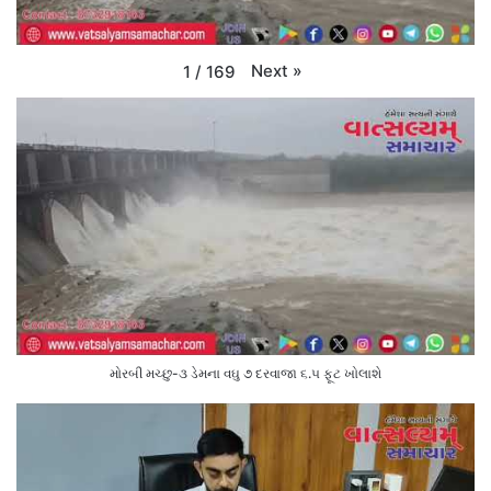
Next
»
1
/
169
મોરબી મચ્છુ-૩ ડેમના વઘુ ૭ દરવાજા ૬.૫ ફૂટ ખોલાશે