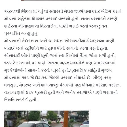
અરવલ્લી જિલ્લામાં વહેલી સવારથી મેઘરાજાએ ધમાકેદાર બેટિંગ કરતાં
મોડાસા શહેરમાં ધોધમાર વરસાદ વરસ્યો હતો. સતત વરસાદને કારણે
શહેરના નીચાણવાળા વિસ્તારોમાં પાણી ભરાઈ જતાં જનજીવન
પ્રભાવિત બન્યું હતું.
મોડાસાની કેદારનાથ અને આરાધના સોસાયટીમાં ઢીંચણસમા પાણી
ભરાઈ જતાં રહીશોને ભારે હાલાકીનો સામનો કરવો પડ્યો હતો.
સોસાયટીઓમાં પાણી ઘૂસી જતાં સ્થાનિકોમાં ચિંતા જોવા મળી હતી,
જ્યારે રસ્તાઓ પર પાણી ભરાતા વાહનચાલકોને પણ અવરજવરમાં
મુશ્કેલીઓનો સામનો કરવો પડ્યો હતો.પ્રાથમિક માહિતી મુજબ
મોડાસામાં અંદાજે દોઢ ઇંચ જેટલો વરસાદ નોંધાયો છે. બીજી તરફ
ધનસુરા, મેઘરજ અને શામળાજી પંથકમાં પણ ધોધમાર વરસાદ વરસતાં
વાતાવરણમાં ઠંડક પ્રસરી હતી અને અનેક સ્થળોએ પાણી ભરાવાની
સ્થિતિ સર્જાઈ હતી.