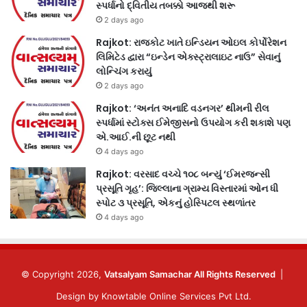
સ્પર્ધાનો દ્વિતીય તબક્કો આજથી શરૂ
2 days ago
Rajkot: રાજકોટ ખાતે ઇન્ડિયન ઓઇલ કોર્પોરેશન
લિમિટેડ દ્વારા “ઇન્ડેન એક્સ્ટ્રાલાઇટ નાઉ” સેવાનું
લોન્ચિંગ કરાયું
2 days ago
Rajkot: ‘અનંત અનાદિ વડનગર’ થીમની રીલ
સ્પર્ધામાં સ્ટોક્સ ઈમેજીસનો ઉપયોગ કરી શકાશે પણ
એ.આઈ.ની છૂટ નથી
4 days ago
Rajkot: વરસાદ વચ્ચે ૧૦૮ બન્યું ‘ઈમરજન્સી
પ્રસૂતિ ગૃહ’: જિલ્લાના ગ્રામ્ય વિસ્તારમાં ઓન ધી
સ્પોટ ૩ પ્રસૂતિ, એકનું હોસ્પિટલ સ્થળાંતર
4 days ago
© Copyright 2026,
Vatsalyam Samachar All Rights Reserved
|
Design by
Knowtable Online Services Pvt Ltd.