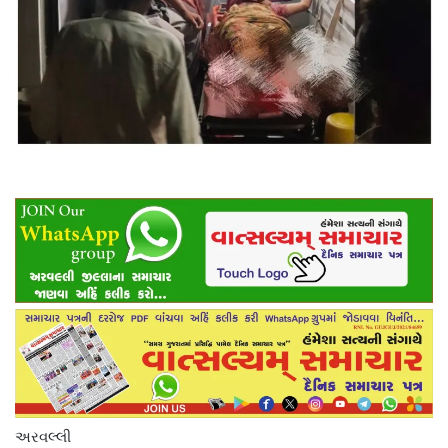
અરવલ્લી