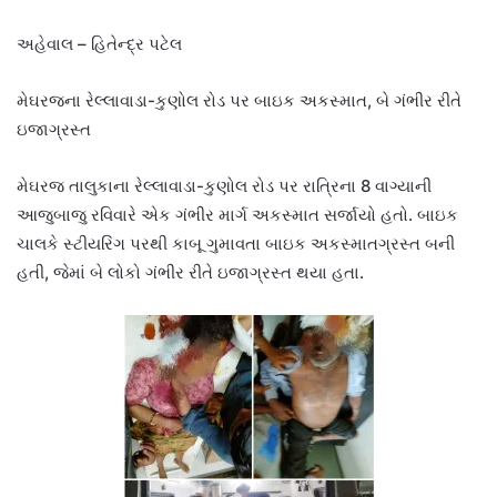
અહેવાલ – હિતેન્દ્ર પટેલ
મેઘરજના રેલ્લાવાડા-કુણોલ રોડ પર બાઇક અકસ્માત, બે ગંભીર રીતે
ઇજાગ્રસ્ત
મેઘરજ તાલુકાના રેલ્લાવાડા-કુણોલ રોડ પર રાત્રિના 8 વાગ્યાની
આજુબાજુ રવિવારે એક ગંભીર માર્ગ અકસ્માત સર્જાયો હતો. બાઇક
ચાલકે સ્ટીયરિંગ પરથી કાબૂ ગુમાવતા બાઇક અકસ્માતગ્રસ્ત બની
હતી, જેમાં બે લોકો ગંભીર રીતે ઇજાગ્રસ્ત થયા હતા.