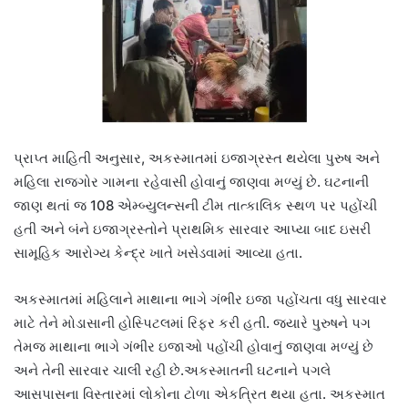
પ્રાપ્ત માહિતી અનુસાર, અકસ્માતમાં ઇજાગ્રસ્ત થયેલા પુરુષ અને
મહિલા રાજગોર ગામના રહેવાસી હોવાનું જાણવા મળ્યું છે. ઘટનાની
જાણ થતાં જ 108 એમ્બ્યુલન્સની ટીમ તાત્કાલિક સ્થળ પર પહોંચી
હતી અને બંને ઇજાગ્રસ્તોને પ્રાથમિક સારવાર આપ્યા બાદ ઇસરી
સામૂહિક આરોગ્ય કેન્દ્ર ખાતે ખસેડવામાં આવ્યા હતા.
અકસ્માતમાં મહિલાને માથાના ભાગે ગંભીર ઇજા પહોંચતા વધુ સારવાર
માટે તેને મોડાસાની હોસ્પિટલમાં રિફર કરી હતી. જ્યારે પુરુષને પગ
તેમજ માથાના ભાગે ગંભીર ઇજાઓ પહોંચી હોવાનું જાણવા મળ્યું છે
અને તેની સારવાર ચાલી રહી છે.અકસ્માતની ઘટનાને પગલે
આસપાસના વિસ્તારમાં લોકોના ટોળા એકત્રિત થયા હતા. અકસ્માત