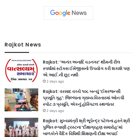
Rajkot News
Rajkot: ‘અનંત અનાદિ વડનગર’ થીમની રીલ
સ્પર્ધામાં સ્ટોક્સ ઈમેજીસનો ઉપયોગ કરી શકાશે પણ
એ.આઈ.ની છૂટ નથી
2 days ago
Rajkot: વરસાદ વચ્ચે ૧૦૮ બન્યું ‘ઈમરજન્સી
પ્રસૂતિ ગૃહ’: જિલ્લાના ગ્રામ્ય વિસ્તારમાં ઓન ધી
સ્પોટ ૩ પ્રસૂતિ, એકનું હોસ્પિટલ સ્થળાંતર
2 days ago
Rajkot: મુખ્યમંત્રી શ્રી ભૂપેન્દ્ર પટેલના હસ્તે શ્રી
પુજિત રૂપાણી ટ્રસ્ટના ‘દીક્ષાગ્રહણ સમારોહ’માં
બાળકોને વૈદિક વિધિથી શિક્ષણની દીક્ષા અપાઈ