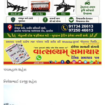
પંચમહાલ શહેરા
નિલેશભાઈ દરજી શહેરા