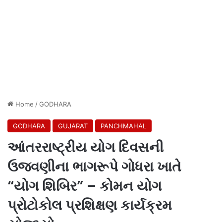
Home
/
GODHARA
GODHARA
GUJARAT
PANCHMAHAL
આંતરરાષ્ટ્રીય યોગ દિવસની
ઉજવણીના ભાગરૂપે ગોધરા ખાતે
“યોગ શિબિર” – કોમન યોગ
પ્રોટોકોલ પ્રશિક્ષણ કાર્યક્રમ