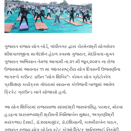
ગુજરાત રાજ્ય યોગ બોર્ડ, ગાંધીનગર દ્વારા ચેરમેનશ્રી યોગસેવક
શીશપાલજીના માર્ગદર્શન હેઠળ સ્વસ્થ ગુજરાત, મેદસ્વિતા-મુક્ત
ગુજરાત અભિયાન તેમજ આગામી તા.૨૧ મી જૂન,૨૦૨૫ ના રોજ
ઉજવવામાં આવનાર ૧૧ મા આંતરરાષ્ટ્રીય યોગ દિવસની ઉજવણીના
ભાગરૂપે કાઉન્ટ ડાઉન “યોગ શિબિર”- કોમન યોગ પ્રોટોકોલ
પ્રશિક્ષણ કાર્યક્રમ ગોધરામાં સાયન્સ કોલેજની બાજુમાં આવેલ
ક્રિકેટ ગ્રાઉન્ડ ખાતે યોજાયો હતો.
આ યોગ શિબિરમાં રાજ્યસભા સાંસદશ્રી જસવંતસિંહ પરમાર, મોરવા
હડફના ધારાસભ્યશ્રી શ્રીમતી નિમિષાબેન સુથાર, અગ્રણીશ્રી
મયંકભાઇ દેસાઈ, ડૉ.શ્યામસુંદર, ડૉ.દશિયાની, કાશ્મીરાબેન પાઠક,
ગુજરાત રાજ્ય યોગ બોર્ડના સ્ટેટ કોઓર્ડીનેટર અનિલભાઈ ત્રિવેદી,