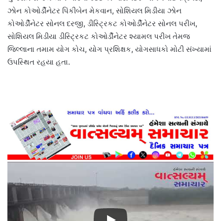
ઝોન કોઓર્ડીનેટર પિંકીબેન મેકવાન, સોશિયલ મિડીયા ઝોન
કોઓર્ડીનેટર સોનલ દરજી, ડીસ્ટ્રિકટ કોઓર્ડીનેટર સોનલ પરીખ,
સોશિયલ મિડીયા ડીસ્ટ્રિકટ કોઓર્ડીનેટર શ્યામલ પરીખ તેમજ
જિલ્લાના તમામ યોગ કોચ, યોગ પ્રશિક્ષક, યોગસાધકો મોટી સંખ્યામાં
ઉપસ્થિત રહયા હતા.