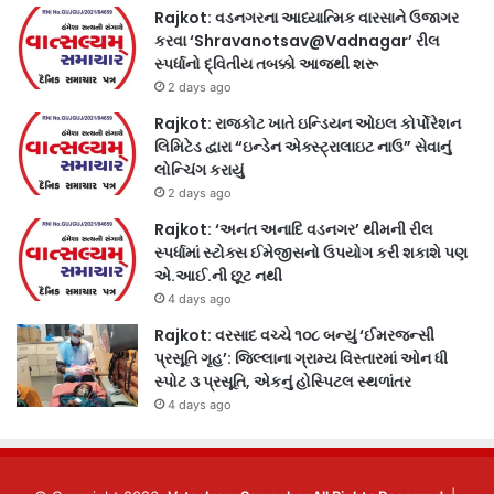
Rajkot: વડનગરના આધ્યાત્મિક વારસાને ઉજાગર
કરવા ‘Shravanotsav@Vadnagar’ રીલ
સ્પર્ધાનો દ્વિતીય તબક્કો આજથી શરૂ
2 days ago
Rajkot: રાજકોટ ખાતે ઇન્ડિયન ઓઇલ કોર્પોરેશન
લિમિટેડ દ્વારા “ઇન્ડેન એક્સ્ટ્રાલાઇટ નાઉ” સેવાનું
લોન્ચિંગ કરાયું
2 days ago
Rajkot: ‘અનંત અનાદિ વડનગર’ થીમની રીલ
સ્પર્ધામાં સ્ટોક્સ ઈમેજીસનો ઉપયોગ કરી શકાશે પણ
એ.આઈ.ની છૂટ નથી
4 days ago
Rajkot: વરસાદ વચ્ચે ૧૦૮ બન્યું ‘ઈમરજન્સી
પ્રસૂતિ ગૃહ’: જિલ્લાના ગ્રામ્ય વિસ્તારમાં ઓન ધી
સ્પોટ ૩ પ્રસૂતિ, એકનું હોસ્પિટલ સ્થળાંતર
4 days ago