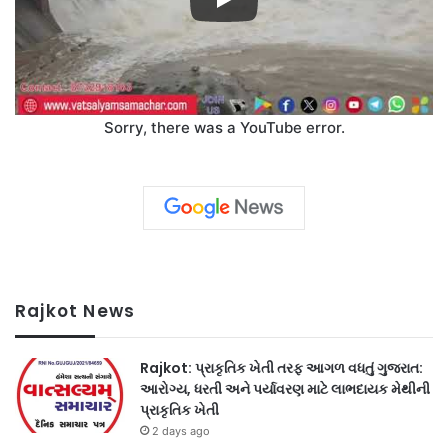
Sorry, there was a YouTube error.
Rajkot News
Rajkot: પ્રાકૃતિક ખેતી તરફ આગળ વધતું ગુજરાત:
આરોગ્ય, ધરતી અને પર્યાવરણ માટે લાભદાયક મેથીની
પ્રાકૃતિક ખેતી
2 days ago