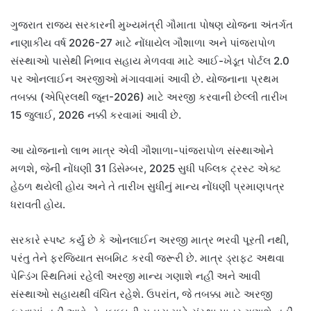
ગુજરાત રાજ્ય સરકારની મુખ્યમંત્રી ગૌમાતા પોષણ યોજના અંતર્ગત
નાણાકીય વર્ષ 2026-27 માટે નોંધાયેલ ગૌશાળા અને પાંજરાપોળ
સંસ્થાઓ પાસેથી નિભાવ સહાય મેળવવા માટે આઈ-ખેડૂત પોર્ટલ 2.0
પર ઓનલાઈન અરજીઓ મંગાવવામાં આવી છે. યોજનાના પ્રથમ
તબક્કા (એપ્રિલથી જૂન-2026) માટે અરજી કરવાની છેલ્લી તારીખ
15 જુલાઈ, 2026 નક્કી કરવામાં આવી છે.
આ યોજનાનો લાભ માત્ર એવી ગૌશાળા-પાંજરાપોળ સંસ્થાઓને
મળશે, જેની નોંધણી 31 ડિસેમ્બર, 2025 સુધી પબ્લિક ટ્રસ્ટ એક્ટ
હેઠળ થયેલી હોય અને તે તારીખ સુધીનું માન્ય નોંધણી પ્રમાણપત્ર
ધરાવતી હોય.
સરકારે સ્પષ્ટ કર્યું છે કે ઓનલાઈન અરજી માત્ર ભરવી પૂરતી નથી,
પરંતુ તેને ફરજિયાત સબમિટ કરવી જરૂરી છે. માત્ર ડ્રાફ્ટ અથવા
પેન્ડિંગ સ્થિતિમાં રહેલી અરજી માન્ય ગણાશે નહીં અને આવી
સંસ્થાઓ સહાયથી વંચિત રહેશે. ઉપરાંત, જે તબક્કા માટે અરજી