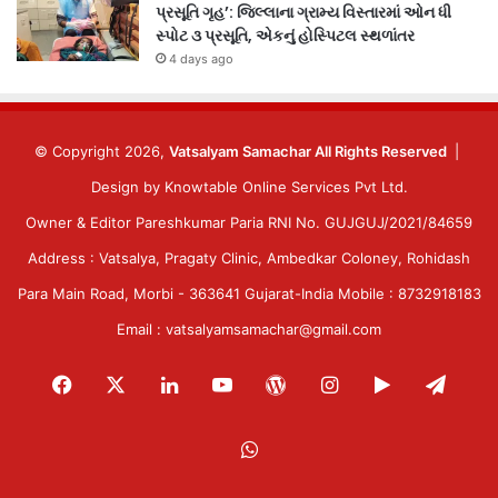
પ્રસૂતિ ગૃહ’: જિલ્લાના ગ્રામ્ય વિસ્તારમાં ઓન ધી
સ્પોટ ૩ પ્રસૂતિ, એકનું હોસ્પિટલ સ્થળાંતર
4 days ago
© Copyright 2026,
Vatsalyam Samachar All Rights Reserved
|
Design by
Knowtable Online Services Pvt Ltd.
Owner & Editor Pareshkumar Paria RNI No. GUJGUJ/2021/84659
Address : Vatsalya, Pragaty Clinic, Ambedkar Coloney, Rohidash
Para Main Road, Morbi - 363641 Gujarat-India Mobile : 8732918183
Email : vatsalyamsamachar@gmail.com
Facebook
X
LinkedIn
YouTube
WordPress
Instagram
Google
Tele
Play
WhatsApp