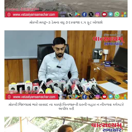
મોરબી મચ્છુ-૩ ડેમના વઘુ ૭ દરવાજા ૬.૫ ફૂટ ખોલાશે
મોરબી જિલ્લામાં ભારે વરસાદ ના કારણે બિનજરૂરી ઘરની બહાર ન નીકળવા કલેક્ટરે
અપીલ કરી