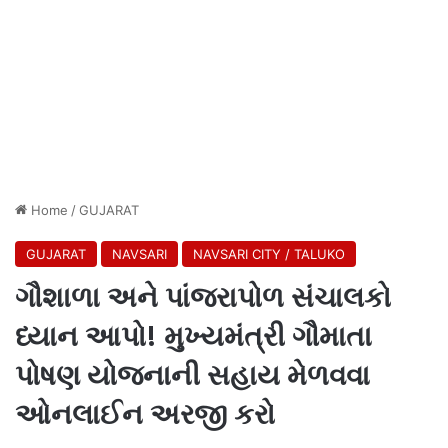
Home
/
GUJARAT
GUJARAT
NAVSARI
NAVSARI CITY / TALUKO
ગૌશાળા અને પાંજરાપોળ સંચાલકો
ધ્યાન આપો! મુખ્યમંત્રી ગૌમાતા
પોષણ યોજનાની સહાય મેળવવા
ઓનલાઈન અરજી કરો