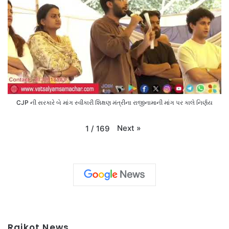
CJP ની સરકારે બે માંગ સ્વીકારી શિક્ષણ મંત્રીના રાજીનામાની માંગ પર કાલે નિર્ણય
Next
»
1
/
169
Rajkot News