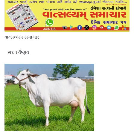
વાત્સલ્યમ સમાચાર
મદન વૈષ્ણવ