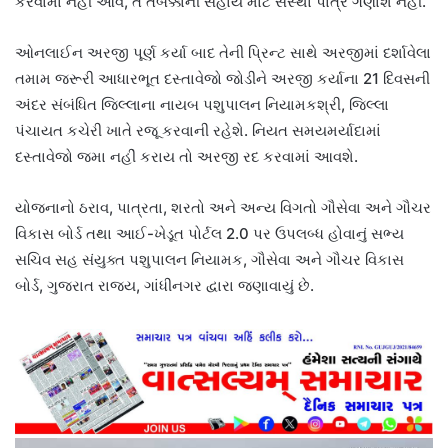
કરવામાં નહીં આવે, તે તબક્કાની સહાય માટે સંસ્થા પાત્ર ગણાશે નહીં.
ઓનલાઈન અરજી પૂર્ણ કર્યા બાદ તેની પ્રિન્ટ સાથે અરજીમાં દર્શાવેલા
તમામ જરૂરી આધારભૂત દસ્તાવેજો જોડીને અરજી કર્યાના 21 દિવસની
અંદર સંબંધિત જિલ્લાના નાયબ પશુપાલન નિયામકશ્રી, જિલ્લા
પંચાયત કચેરી ખાતે રજૂ કરવાની રહેશે. નિયત સમયમર્યાદામાં
દસ્તાવેજો જમા નહીં કરાય તો અરજી રદ કરવામાં આવશે.
યોજનાનો ઠરાવ, પાત્રતા, શરતો અને અન્ય વિગતો ગૌસેવા અને ગૌચર
વિકાસ બોર્ડ તથા આઈ-ખેડૂત પોર્ટલ 2.0 પર ઉપલબ્ધ હોવાનું સભ્ય
સચિવ સહ સંયુક્ત પશુપાલન નિયામક, ગૌસેવા અને ગૌચર વિકાસ
બોર્ડ, ગુજરાત રાજ્ય, ગાંધીનગર દ્વારા જણાવાયું છે.