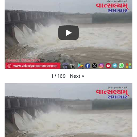
Next
»
1
/
169