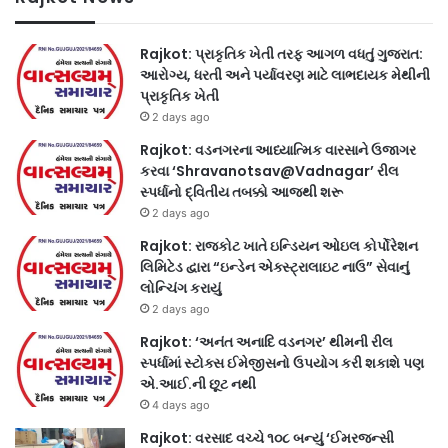
Rajkot: પ્રાકૃતિક ખેતી તરફ આગળ વધતું ગુજરાત:
આરોગ્ય, ધરતી અને પર્યાવરણ માટે લાભદાયક મેથીની
પ્રાકૃતિક ખેતી
2 days ago
Rajkot: વડનગરના આધ્યાત્મિક વારસાને ઉજાગર
કરવા ‘Shravanotsav@Vadnagar’ રીલ
સ્પર્ધાનો દ્વિતીય તબક્કો આજથી શરૂ
2 days ago
Rajkot: રાજકોટ ખાતે ઇન્ડિયન ઓઇલ કોર્પોરેશન
લિમિટેડ દ્વારા “ઇન્ડેન એક્સ્ટ્રાલાઇટ નાઉ” સેવાનું
લોન્ચિંગ કરાયું
2 days ago
Rajkot: ‘અનંત અનાદિ વડનગર’ થીમની રીલ
સ્પર્ધામાં સ્ટોક્સ ઈમેજીસનો ઉપયોગ કરી શકાશે પણ
એ.આઈ.ની છૂટ નથી
4 days ago
Rajkot: વરસાદ વચ્ચે ૧૦૮ બન્યું ‘ઈમરજન્સી