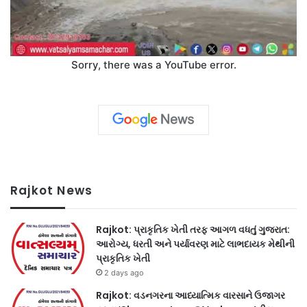
Sorry, there was a YouTube error.
Rajkot News
Rajkot: પ્રાકૃતિક ખેતી તરફ આગળ વધતું ગુજરાત:
આરોગ્ય, ધરતી અને પર્યાવરણ માટે લાભદાયક મેથીની
પ્રાકૃતિક ખેતી
2 days ago
Rajkot: વડનગરના આધ્યાત્મિક વારસાને ઉજાગર