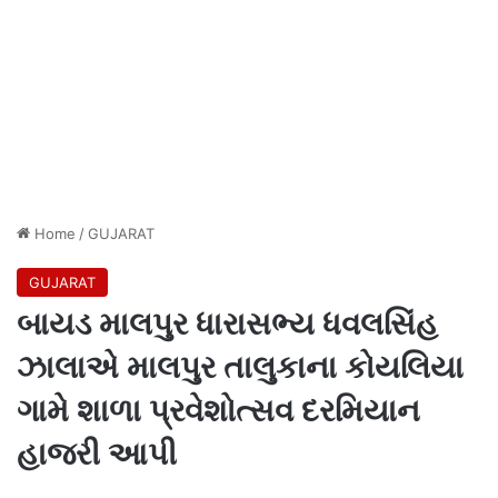
Home
/
GUJARAT
GUJARAT
બાયડ માલપુર ધારાસભ્ય ધવલસિંહ
ઝાલાએ માલપુર તાલુકાના કોયલિયા
ગામે શાળા પ્રવેશોત્સવ દરમિયાન
હાજરી આપી