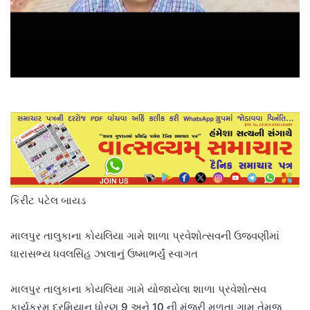
કિરીટ પટેલ બાયડ
માલપુર તાલુકાના કોયલિયા ગામે શાળા પ્રવેશોત્સવની ઉજવણીમાં
ધારાસભ્ય ધવલસિંહ ઝાલાનું ઉષ્માભર્યું સ્વાગત
માલપુર તાલુકાના કોયલિયા ગામે યોજાયેલા શાળા પ્રવેશોત્સવ
કાર્યક્રમ દરમિયાન ધોરણ 9 અને 10 ની મંજૂરી મળતા ગામ તેમજ