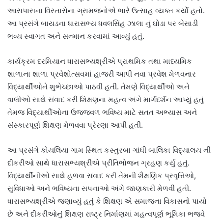
આસપાસના વિસ્તારોના ગ્રામજનોએ ભારે ઉત્સાહ વ્યક્ત કર્યો હતો.
આ પ્રસંગે બાયડના ધારાસભ્ય ધવલસિંહ ઝાલા નું ઘોડા પર બેસાડી
ભવ્ય સ્વાગત અને સન્માન કરવામાં આવ્યું હતું.
કાર્યક્રમ દરમિયાન ધારાસભ્યશ્રીએ પ્રાથમિક તથા માધ્યમિક
શાળાના શાળા પ્રવેશોત્સવમાં હાજરી આપી નવા પ્રવેશ મેળવનાર
વિદ્યાર્થીઓને શુભેચ્છાઓ પાઠવી હતી. તેમણે વિદ્યાર્થીઓ અને
વાલીઓ સાથે સંવાદ કરી શિક્ષણના મહત્વ અંગે માર્ગદર્શન આપ્યું હતું
તેમજ વિદ્યાર્થીઓના ઉજ્જવળ ભવિષ્ય માટે સતત અભ્યાસ અને
સંસ્કારપૂર્ણ શિક્ષણ મેળવવા પ્રેરણા આપી હતી.
આ પ્રસંગે કોયલિયા ગામ સ્થિત કસ્તુરબા ગાંધી બાલિકા વિદ્યાલય ની
દીકરીઓ સાથે ધારાસભ્યશ્રીએ પ્રીતિભોજન ગ્રહણ કર્યું હતું.
વિદ્યાર્થીનીઓ સાથે હળવા સંવાદ કરી તેમની શૈક્ષણિક પ્રવૃત્તિઓ,
સુવિધાઓ અને ભવિષ્યના સપનાઓ અંગે જાણકારી મેળવી હતી.
ધારાસભ્યશ્રીએ જણાવ્યું હતું કે શિક્ષણ એ સમાજના વિકાસનો પાયો
છે અને દીકરીઓનું શિક્ષણ રાષ્ટ્ર નિર્માણમાં મહત્વપૂર્ણ ભૂમિકા ભજવે