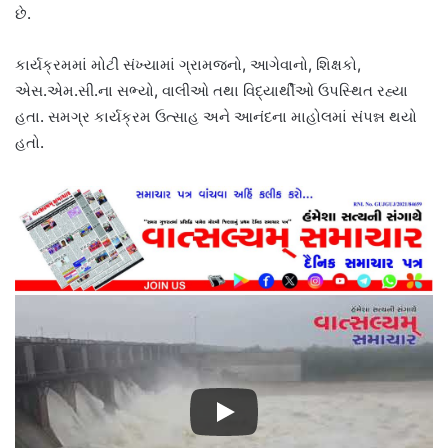
છે.
કાર્યક્રમમાં મોટી સંખ્યામાં ગ્રામજનો, આગેવાનો, શિક્ષકો,
એસ.એમ.સી.ના સભ્યો, વાલીઓ તથા વિદ્યાર્થીઓ ઉપસ્થિત રહ્યા
હતા. સમગ્ર કાર્યક્રમ ઉત્સાહ અને આનંદના માહોલમાં સંપન્ન થયો
હતો.