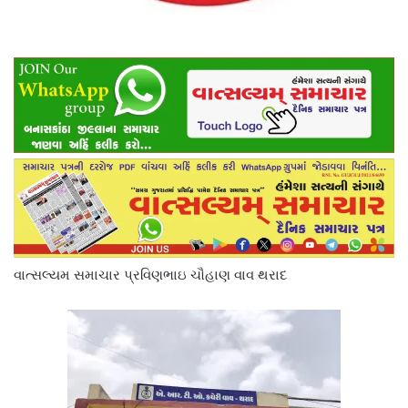
વાત્સલ્યમ સમાચાર પ્રવિણભાઇ ચૌહાણ વાવ થરાદ