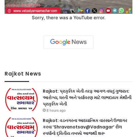
Sorry, there was a YouTube error.
Rajkot News
Rajkot: પ્રાકૃતિક ખેતી તરફ આગળ વધતું ગુજરાત:
આરોગ્ય, ધરતી અને પર્યાવરણ માટે લાભદાયક મેથીની
પ્રાકૃતિક ખેતી
8 hours ago
Rajkot: વડનગરના આધ્યાત્મિક વારસાને ઉજાગર
કરવા ‘Shravanotsav@Vadnagar’ રીલ
સ્પર્ધાનો દ્વિતીય તબક્કો આજથી શરૂ