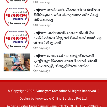
8 hours ago
Rajkot: રાજકોટ ખાતે ઇન્ડિયન ઓઇલ કોર્પોરેશન
લિમિટેડ દ્વારા “ઇન્ડેન એક્સ્ટ્રાલાઇટ નાઉ” સેવાનું
લોન્ચિંગ કરાયું
8 hours ago
Rajkot: ‘અનંત અનાદિ વડનગર’ થીમની રીલ
સ્પર્ધામાં સ્ટોક્સ ઈમેજીસનો ઉપયોગ કરી શકાશે પણ
એ.આઈ.ની છૂટ નથી
2 days ago
Rajkot: વરસાદ વચ્ચે ૧૦૮ બન્યું ‘ઈમરજન્સી
પ્રસૂતિ ગૃહ’: જિલ્લાના ગ્રામ્ય વિસ્તારમાં ઓન ધી
સ્પોટ ૩ પ્રસૂતિ, એકનું હોસ્પિટલ સ્થળાંતર
2 days ago
© Copyright 2026,
Vatsalyam Samachar All Rights Reserved
|
Design by
Knowtable Online Services Pvt Ltd.
Owner & Editor Pareshkumar Paria RNI No. GUJGUJ/2021/84659