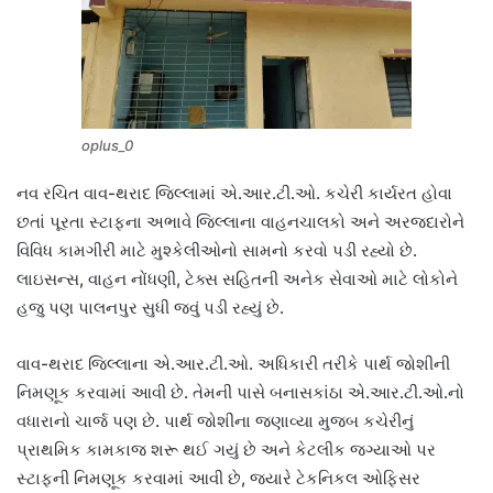
oplus_0
નવ રચિત વાવ-થરાદ જિલ્લામાં એ.આર.ટી.ઓ. કચેરી કાર્યરત હોવા
છતાં પૂરતા સ્ટાફના અભાવે જિલ્લાના વાહનચાલકો અને અરજદારોને
વિવિધ કામગીરી માટે મુશ્કેલીઓનો સામનો કરવો પડી રહ્યો છે.
લાઇસન્સ, વાહન નોંધણી, ટેક્સ સહિતની અનેક સેવાઓ માટે લોકોને
હજુ પણ પાલનપુર સુધી જવું પડી રહ્યું છે.
વાવ-થરાદ જિલ્લાના એ.આર.ટી.ઓ. અધિકારી તરીકે પાર્થ જોશીની
નિમણૂક કરવામાં આવી છે. તેમની પાસે બનાસકાંઠા એ.આર.ટી.ઓ.નો
વધારાનો ચાર્જ પણ છે. પાર્થ જોશીના જણાવ્યા મુજબ કચેરીનું
પ્રાથમિક કામકાજ શરૂ થઈ ગયું છે અને કેટલીક જગ્યાઓ પર
સ્ટાફની નિમણૂક કરવામાં આવી છે, જ્યારે ટેકનિકલ ઓફિસર