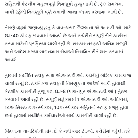
સહિતની કેટલીક મહત્વપૂર્ણ નિમણૂકો હજુ બાકી છે. ટૂંક સમયમાં
બાકી રહેલી નિમણૂકો પૂર્ણ થવાની આશા વ્યક્ત કરવામાં આવી છે.
તેમણે વધુમાં જણાવ્યું હતું કે વાવ-થરાદ જિલ્લાના એ.આર.ટી.ઓ. માટે
GJ-40 કોડ ફાળવવામાં આવ્યો છે અને કચેરીને સંપૂર્ણ રીતે કાર્યરત
કરવા માટેની પ્રક્રિયા ચાલી રહી છે. સરકાર તરફથી અંતિમ મંજૂરી
અને આદેશ મળ્યા બાદ તમામ સેવાઓ નિયમિત રીતે શરૂ કરવામાં
આવશે.
હાલમાં મર્યાદિત સ્ટાફ સાથે એ.આર.ટી.ઓ. કચેરીનું બેઝિક કામકાજ
ચાલી રહ્યું છે. ટેકનિકલ સ્ટાફની નિમણૂકના આદેશો બાકી હોવાથી
કેટલીક કામગીરી હજુ પણ GJ-8 (પાલનપુર એ.આર.ટી.ઓ.) હેઠળ
કરવામાં આવી રહી છે. સંપૂર્ણ મહેકમમાં 1 એ.આર.ટી.ઓ. અધિકારી,
14આસિસ્ટન્ટ ઇન્સ્પેક્ટર, 10ઇન્સ્પેક્ટર સહિતનો સ્ટાફ મંજૂર હોવા
છતાં હાલમાં મર્યાદિત કર્મચારીઓ સાથે કામગીરી ચાલી રહી છે.
જિલ્લાના નાગરિકોની માંગ છે કે નવી આર.ટી.ઓ. કચેરીમાં વહેલી તકે