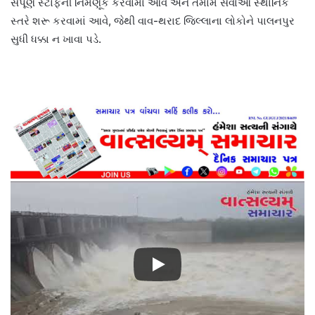
સંપૂર્ણ સ્ટાફની નિમણૂક કરવામાં આવે અને તમામ સેવાઓ સ્થાનિક
સ્તરે શરૂ કરવામાં આવે, જેથી વાવ-થરાદ જિલ્લાના લોકોને પાલનપુર
સુધી ધક્કા ન ખાવા પડે.