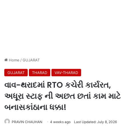
Home
/
GUJARAT
GUJARAT
THARAD
VAV-THARAD
વાવ-થરાદમાં RTO કચેરી કાર્યરત,
અધૂરા સ્ટાફ ની અછત છતાં કામ માટે
બનાસકાંઠાના ધક્કા!
PRAVIN CHAUHAN
4 weeks ago
Last Updated: July 8, 2026